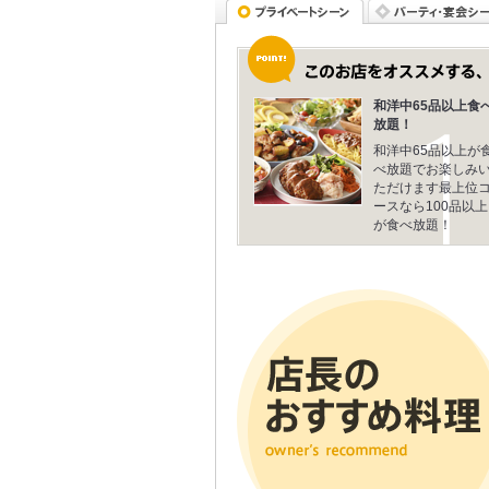
和洋中65品以上食
放題！
和洋中65品以上が
べ放題でお楽しみ
ただけます最上位
ースなら100品以上
が食べ放題！