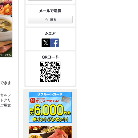
クできま
、セルフ
フトクリ
をご用意