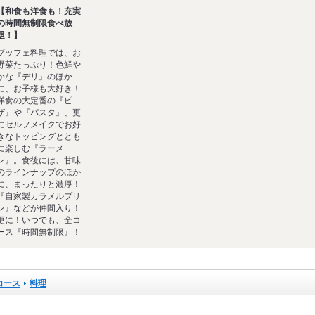
【和食も洋食も！充実
の時間無制限食べ放
題！】
ブッフェ料理では、お
野菜たっぷり！色鮮や
かな『デリ』のほか
に、お子様も大好き！
洋食の大定番の『ピ
ザ』や『パスタ』、更
にセルフメイクでお好
きなトッピングととも
に楽しむ『ラーメ
ン』。食後には、甘味
のラインナップのほか
に、まったりと濃厚！
『自家製カラメルプリ
ン』などが仲間入り！
更に！いつでも、全コ
ース『時間無制限』！
コース
料理