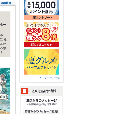
ター
ボー
20種
ルが
み放
！
キャンペーン一覧
お店限定のお得な情報満載