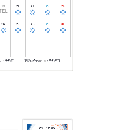
19
20
21
22
23
TEL
◎
◎
◎
◎
26
27
28
29
30
◎
◎
◎
◎
◎
スト予約可
TEL
：要問い合わせ
×
：予約不可