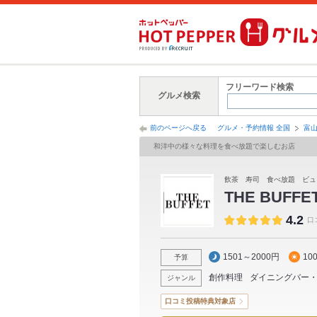
フリーワード検索
グルメ検索
前のページへ戻る
グルメ・予約情報 全国
富
和洋中の様々な料理を食べ放題で楽しむお店
飲茶 寿司 食べ放題 ビュ
THE BUF
4.2
口
1501～2000円
10
予算
創作料理
ダイニングバー
ジャンル
口コミ投稿特典対象店