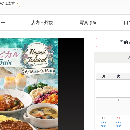
つかえます
ュー
店内・外観
写真
口
(18)
予約
月
火
3
4
10
11
◎
◎