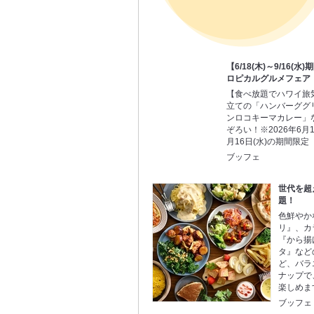
【6/18(木)～9/16(
ロピカルグルメフェア
【食べ放題でハワイ旅
立ての「ハンバーググ
ンロコキーマカレー」
ぞろい！※2026年6月18
月16日(水)の期間限定
ブッフェ
世代を超
題！
色鮮やか
リ』、カ
『から揚
タ』など
ど、バラ
ナップで
楽しめま
ブッフェ