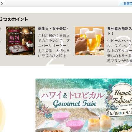
べ
誕生日・女子会に♪
食べ飲み放題ス
ト！
ご利用日の２日前ま
食
でのご予約にて、ア
生ビールやハイ
い
ニバーサリーケーキ
ル、ワインなど
コ
をご提供！大切な日
以上のアルコー
に至福のひと時を。
楽しめる食べ飲
題プランが登場