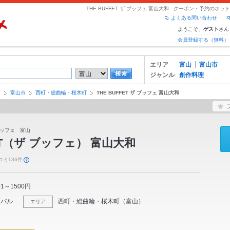
THE BUFFET ザ ブッフェ 富山大和 - クーポン・予約のホ
よくある問い合わせ
ようこそ、
さん
ゲスト
会員登録する（無料）
エリア
富山
富山市
ジャンル
創作料理
山
富山市
西町・総曲輪・桜木町
THE BUFFET ザ ブッフェ 富山大和
ッフェ 富山
FET（ザ ブッフェ） 富山大和
コミ136件
01～1500円
・バル
西町・総曲輪・桜木町
（
富山
）
エリア