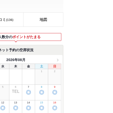
コミ
地図
(
136
)
人数分の
ポイントがたまる
ネット予約の空席状況
2026年08月
水
木
金
土
日
1
2
5
6
7
8
9
TEL
◎
◎
◎
12
13
14
15
16
◎
◎
◎
◎
◎