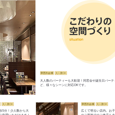
大人数のパーティーも大歓迎！同窓会や誕生日パーテ
ど、様々なシーンに対応OKです。
歩5分！少人数から大
広くて明るい店内。お