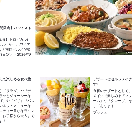
水)期間限定】ハワイ＆ト
気分】トロピカル仕
リル」や「ハワイア
など南国グルメが勢
日(木) ～ 2026年9
えて楽しめる食べ放
デザートはセルフメイ
す♪
な『サラダ』や『デ
食後のデザートとして
ラッとジューシーな
メイクで楽しめる『ソ
げ』や『ピザ』『パス
ーム』や『クレープ』
のホットメニューな
しております。
エティー豊かなライン
ブッフェ
、お子様から大人まで
す！