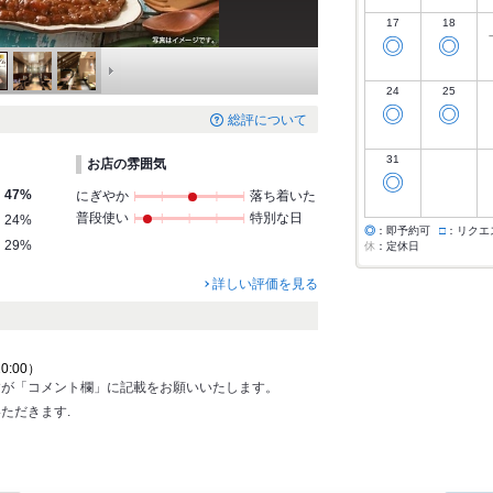
17
18
◎
◎
24
25
◎
◎
総評について
31
お店の雰囲気
◎
47%
にぎやか
落ち着いた
普段使い
特別な日
24%
◎
：即予約可
□
：リクエ
29%
休
：定休日
詳しい評価を見る
20:00）
すが「コメント欄」に記載をお願いいたします。
ただきます.