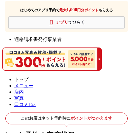
1,000
はじめてのアプリ予約で
最大
円分ポイント
もらえる
アプリ
でひらく
適格請求書発行事業者
トップ
メニュー
店内
写真
口コミ
153
このお店はネット予約時に
ポイントがつかえます