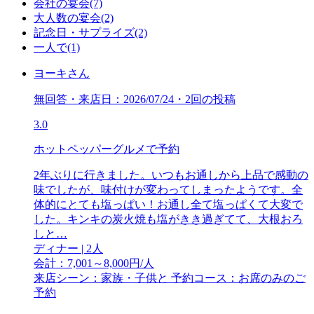
会社の宴会(7)
大人数の宴会(2)
記念日・サプライズ(2)
一人で(1)
ヨーキさん
無回答・来店日：2026/07/24・2回の投稿
3.0
ホットペッパーグルメで予約
2年ぶりに行きました。いつもお通しから上品で感動の
味でしたが、味付けが変わってしまったようです。全
体的にとても塩っぱい！お通し全て塩っぱくて大変で
した。キンキの炭火焼も塩がきき過ぎてて、大根おろ
しと…
ディナー | 2人
会計：7,001～8,000円/人
来店シーン：家族・子供と
予約コース：お席のみのご
予約