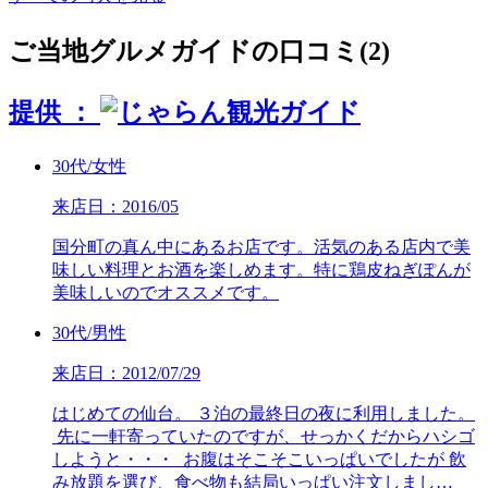
ご当地グルメガイドの口コミ(2)
提供 ：
30代/女性
来店日：2016/05
国分町の真ん中にあるお店です。活気のある店内で美
味しい料理とお酒を楽しめます。特に鶏皮ねぎぽんが
美味しいのでオススメです。
30代/男性
来店日：2012/07/29
はじめての仙台。 ３泊の最終日の夜に利用しました。
先に一軒寄っていたのですが、せっかくだからハシゴ
しようと・・・ お腹はそこそこいっぱいでしたが 飲
み放題を選び、食べ物も結局いっぱい注文しまし…