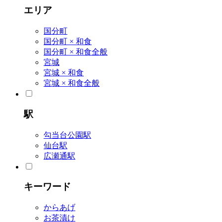
エリア
国分町
国分町 × 和食
国分町 × 和食全般
宮城
宮城 × 和食
宮城 × 和食全般
駅
勾当台公園駅
仙台駅
広瀬通駅
キーワード
からあげ
お茶漬け