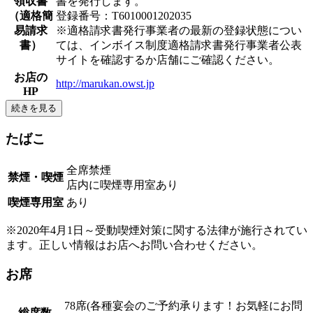
領収書
書を発行します。
（適格簡
登録番号：T6010001202035
易請求
※適格請求書発行事業者の最新の登録状態につい
書）
ては、インボイス制度適格請求書発行事業者公表
サイトを確認するか店舗にご確認ください。
お店の
http://marukan.owst.jp
HP
続きを見る
たばこ
全席禁煙
禁煙・喫煙
店内に喫煙専用室あり
喫煙専用室
あり
※2020年4月1日～受動喫煙対策に関する法律が施行されてい
ます。正しい情報はお店へお問い合わせください。
お席
78席(各種宴会のご予約承ります！お気軽にお問
総席数