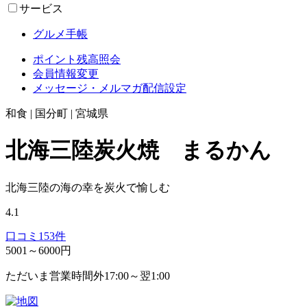
サービス
グルメ手帳
ポイント残高照会
会員情報変更
メッセージ・メルマガ配信設定
和食 | 国分町 | 宮城県
北海三陸炭火焼 まるかん
北海三陸の海の幸を炭火で愉しむ
4.1
口コミ
153
件
5001～6000円
ただいま営業時間外
17:00～翌1:00