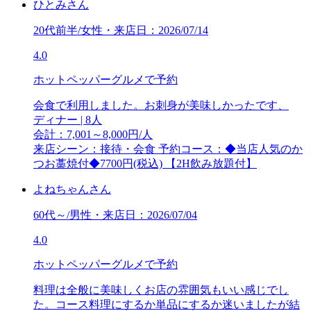
ひとみさん
20代前半/女性・来店日：2026/07/14
4.0
ホットペッパーグルメで予約
会食で利用しました。お刺身が美味しかったです、
ディナー | 8人
会計：7,001～8,000円/人
来店シーン：接待・会食
予約コース：◆当店人気のか
つお藁焼付◆7700円(税込) 【2H飲み放題付】
よねちゃんさん
60代～/男性・来店日：2026/07/04
4.0
ホットペッパーグルメで予約
料理は全般に美味しくお店の雰囲気もいい感じでし
た。コース料理にするか単品にするか迷いましたが結