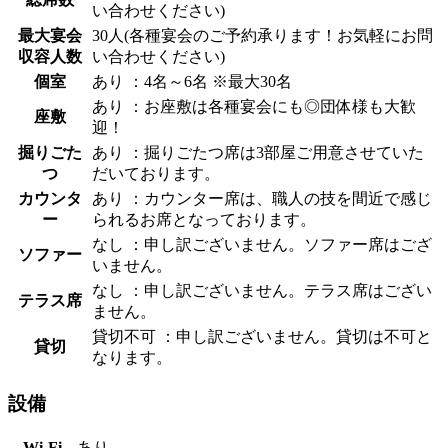
い合わせください)
最大宴会
30人(各種宴会のご予約承ります！お気軽にお問
収容人数
い合わせください)
個室
あり ：4名～6名 ※最大30名
あり ：お座敷は各種宴会にも◎団体様も大歓
座敷
迎！
掘りごた
あり ：掘りごたつ席は3部屋ご用意させていた
つ
だいております。
カウンタ
あり ：カウンター席は、職人の技を間近で感じ
ー
られるお席となっております。
なし ：申し訳ございません。ソファー席はござ
ソファー
いません。
なし ：申し訳ございません。テラス席はござい
テラス席
ません。
貸切不可 ：申し訳ございません。貸切は不可と
貸切
なります。
設備
Wi-Fi
あり