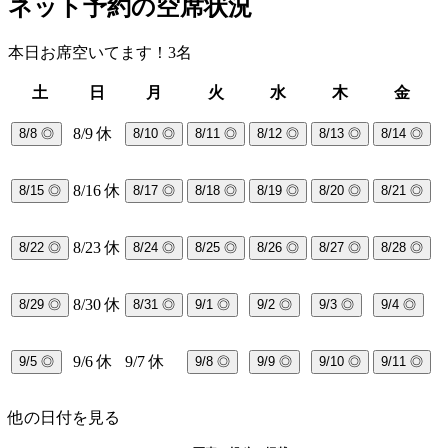
ネット予約の空席状況
本日お席空いてます！3名
土
日
月
火
水
木
金
8/9
休
8/8
◎
8/10
◎
8/11
◎
8/12
◎
8/13
◎
8/14
◎
8/16
休
8/15
◎
8/17
◎
8/18
◎
8/19
◎
8/20
◎
8/21
◎
8/23
休
8/22
◎
8/24
◎
8/25
◎
8/26
◎
8/27
◎
8/28
◎
8/30
休
8/29
◎
8/31
◎
9/1
◎
9/2
◎
9/3
◎
9/4
◎
9/6
休
9/7
休
9/5
◎
9/8
◎
9/9
◎
9/10
◎
9/11
◎
他の日付を見る