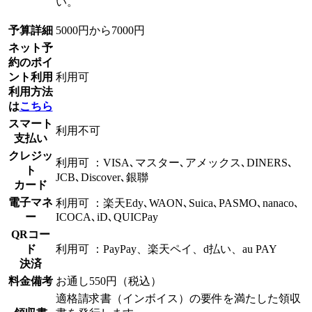
い。
予算詳細
5000円から7000円
ネット予
約のポイ
ント利用
利用可
利用方法
は
こちら
スマート
利用不可
支払い
クレジッ
利用可 ：VISA､マスター､アメックス､DINERS､
ト
JCB､Discover､銀聯
カード
電子マネ
利用可 ：楽天Edy､WAON､Suica､PASMO､nanaco､
ー
ICOCA､iD､QUICPay
QRコー
ド
利用可 ：PayPay、楽天ペイ、d払い、au PAY
決済
料金備考
お通し550円（税込）
適格請求書（インボイス）の要件を満たした領収