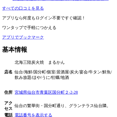
すべての口コミを見る
アプリ
なら何度もログイン不要ですぐ確認！
ワンタップで手軽につかえる
アプリでブックマーク
基本情報
北海三陸炭火焼 まるかん
店名
仙台/海鮮/国分町/個室/居酒屋/炭火/宴会/牛タン/鮮魚/
飲み放題/ほや/うに/牡蠣/地酒
住所
宮城県仙台市青葉区国分町２-2-28
アク
仙台の繁華街・国分町通り、グランテラス仙台隣。
セス
電話
電話番号を表示する