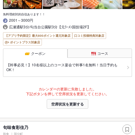
魚料理絶対的自信あります！！
2001～3000円
広瀬通駅3分/勾当台公園駅3分【元ﾗｰﾒﾝ国技場2F】
【アプリ予約限定】最大800ポイント還元対象店
口コミ投稿特典対象店
ポイントプラス対象店
クーポン
コース
【幹事必見！】10名様以上のコース宴会で幹事1名無料！当日予約も
OK！
カレンダーの更新に失敗しました。
下記ボタンを押して空席状況を更新してください。
空席状況を更新する
旬味食彩佳乃
和食
国分町