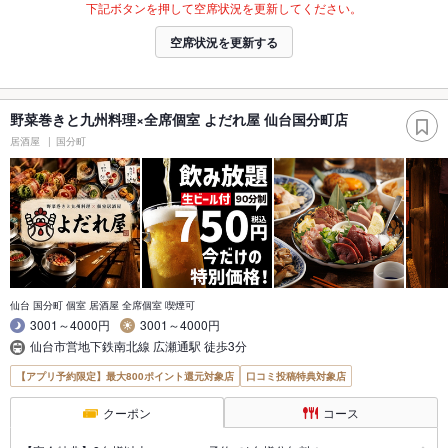
下記ボタンを押して空席状況を更新してください。
空席状況を更新する
野菜巻きと九州料理×全席個室 よだれ屋 仙台国分町店
居酒屋
国分町
仙台 国分町 個室 居酒屋 全席個室 喫煙可
3001～4000円
3001～4000円
仙台市営地下鉄南北線 広瀬通駅 徒歩3分
【アプリ予約限定】最大800ポイント還元対象店
口コミ投稿特典対象店
クーポン
コース