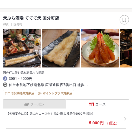
天ぷら酒場 ててて天 国分町店
和食
国分町
国分町に佇む隠れ家天ぷら酒場
3001～4000円
仙台市営地下鉄南北線 広瀬通駅 西6番出口 徒歩…
口コミ投稿特典対象店
ポイントプラス対象店
クーポン
コース
【各種宴会に◎】天ぷらコース全11品2H飲み放題付5000円(税込)
5,000円
（税込）