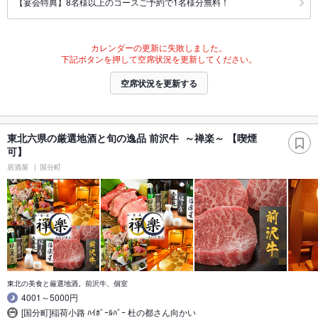
【宴会特典】8名様以上のコースご予約で1名様分無料！
カレンダーの更新に失敗しました。
下記ボタンを押して空席状況を更新してください。
空席状況を更新する
東北六県の厳選地酒と旬の逸品 前沢牛 ～禅楽～ 【喫煙
可】
居酒屋
国分町
東北の美食と厳選地酒。前沢牛、個室
4001～5000円
[国分町]稲荷小路 ﾊｲﾎﾞｰﾙﾊﾞｰ 杜の都さん向かい