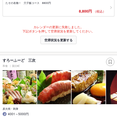
たその名物！ 穴子飯コース 8800円
8,800円
（税込）
カレンダーの更新に失敗しました。
下記ボタンを押して空席状況を更新してください。
空席状況を更新する
すろーふーど 三次
和食
国分町
炭火焼・刺身
4001～5000円