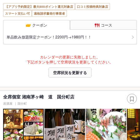
【アプリ予約限定】最大800ポイント還元対象店
口コミ投稿特典対象店
スマート支払い可
適格請求書発行事業者
クーポン
コース
単品飲み放題限定クーポン！2200円→1980円！！
カレンダーの更新に失敗しました。
下記ボタンを押して空席状況を更新してください。
空席状況を更新する
全席個室 湘南茅ヶ崎 道 国分町店
居酒屋
国分町