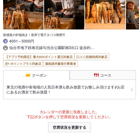
新感覚の炉端焼き！座席で電子タバコ喫煙可
4001～5000円
仙台市地下鉄南北線勾当台公園駅南3出口 徒歩約…
【アプリ予約限定】最大800ポイント還元対象店
口コミ投稿特典対象店
ポイントプラス対象店
適格請求書発行事業者
クーポン
コース
東北の地酒や各地域の人気日本酒も飲み放題でお愉しみ頂けます♪お店
にあるお酒全て飲み放題！
カレンダーの更新に失敗しました。
下記ボタンを押して空席状況を更新してください。
空席状況を更新する