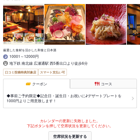
厳選した食材を活かした和食と日本酒
10001～12000円
地下鉄 南北線 広瀬通駅 西5番出口より徒歩6分
口コミ投稿特典対象店
スマート支払い可
クーポン
コース
◆事前ご予約限定◆記念日・誕生日・お祝いに♪デザートプレートを
1000円よりご用意致します！
カレンダーの更新に失敗しました。
下記ボタンを押して空席状況を更新してください。
空席状況を更新する