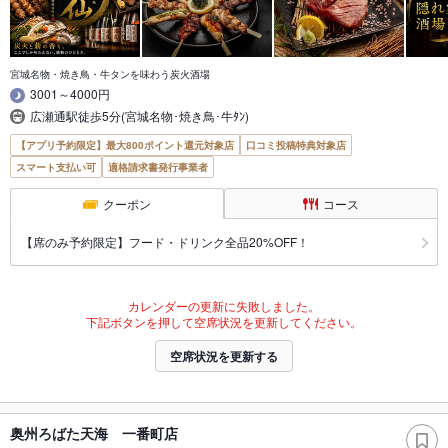
宮城名物・焼き鳥・牛タンを味わう炭火酒場
3001～4000円
広瀬通駅徒歩5分(宮城名物･焼き鳥･牛ﾀﾝ)
【アプリ予約限定】最大800ポイント還元対象店
口コミ投稿特典対象店
スマート支払い可
適格請求書発行事業者
クーポン
コース
【席のみ予約限定】フード・ドリンク全品20%OFF！
カレンダーの更新に失敗しました。
下記ボタンを押して空席状況を更新してください。
空席状況を更新する
奥州ろばた天海 一番町店