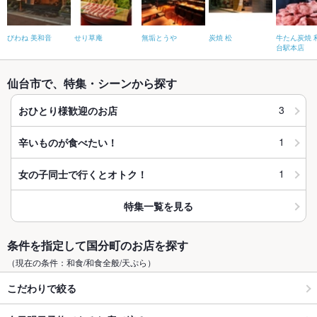
びわね 美和音
せり草庵
無垢とうや
炭焼 松
牛たん炭焼 
台駅本店
仙台市で、特集・シーンから探す
3
おひとり様歓迎のお店
1
辛いものが食べたい！
1
女の子同士で行くとオトク！
特集一覧を見る
条件を指定して国分町のお店を探す
（現在の条件：和食/和食全般/天ぷら）
こだわりで絞る