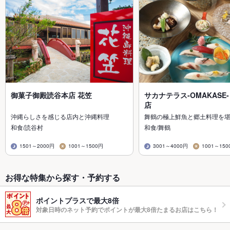
御菓子御殿読谷本店 花笠
サカナテラス-OMAKASE
店
沖縄らしさを感じる店内と沖縄料理
舞鶴の極上鮮魚と郷土料理を
和食/読谷村
和食/舞鶴
1501～2000円
1001～1500円
3001～4000円
1001～150
お得な特集から探す・予約する
ポイントプラスで最大8倍
対象日時のネット予約でポイントが最大8倍たまるお店はこちら！