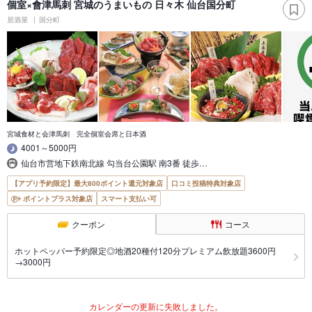
個室×會津馬刺 宮城のうまいもの 日々木 仙台国分町
居酒屋
国分町
宮城食材と会津馬刺 完全個室会席と日本酒
4001～5000円
仙台市営地下鉄南北線 勾当台公園駅 南3番 徒歩…
【アプリ予約限定】最大800ポイント還元対象店
口コミ投稿特典対象店
ポイントプラス対象店
スマート支払い可
クーポン
コース
ホットペッパー予約限定◎地酒20種付120分プレミアム飲放題3600円
→3000円
カレンダーの更新に失敗しました。