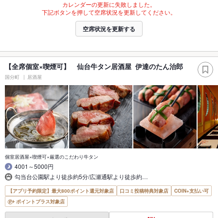
カレンダーの更新に失敗しました。
下記ボタンを押して空席状況を更新してください。
空席状況を更新する
【全席個室×喫煙可】 仙台牛タン居酒屋 伊達のたん治郎
国分町
居酒屋
個室居酒屋×喫煙可×厳選のこだわり牛タン
4001～5000円
勾当台公園駅より徒歩約5分/広瀬通駅より徒歩約…
【アプリ予約限定】最大800ポイント還元対象店
口コミ投稿特典対象店
COIN+支払い可
ポイントプラス対象店