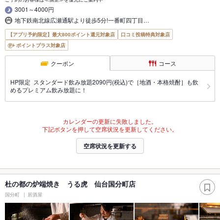
3001～4000円
地下鉄南北線広瀬通駅より徒歩5分!一番町四丁目…
【アプリ予約限定】最大800ポイント還元対象店
口コミ投稿特典対象店
ポイントプラス対象店
クーポン
コース
HP限定 スタンダード飲み放題2090円(税込)で［地酒・本格焼酎］も飲
めるプレミアム飲み放題に！
カレンダーの更新に失敗しました。
下記ボタンを押して空席状況を更新してください。
空席状況を更新する
杜の都の炉端焼き うる虎 仙台国分町店
国分町
居酒屋