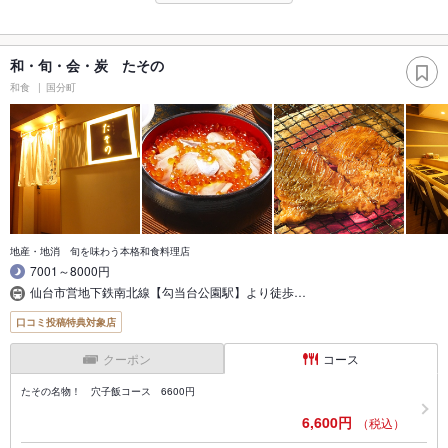
和・旬・会・炭 たその
和食
国分町
地産・地消 旬を味わう本格和食料理店
7001～8000円
仙台市営地下鉄南北線【勾当台公園駅】より徒歩…
口コミ投稿特典対象店
クーポン
コース
たその名物！ 穴子飯コース 6600円
6,600円
（税込）