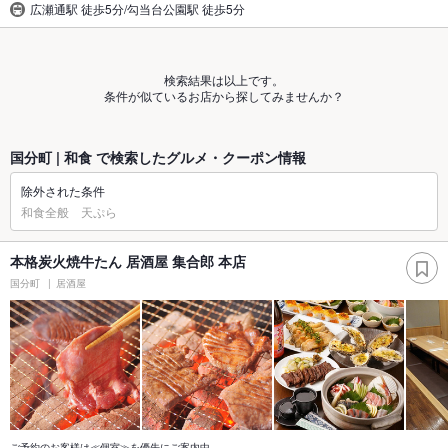
広瀬通駅 徒歩5分/勾当台公園駅 徒歩5分
検索結果は以上です。
条件が似ているお店から探してみませんか？
国分町 | 和食 で検索したグルメ・クーポン情報
除外された条件
和食全般 天ぷら
本格炭火焼牛たん 居酒屋 集合郎 本店
国分町
居酒屋
ご予約のお客様は≪個室≫を優先にご案内中