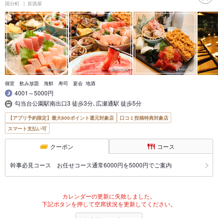
国分町
居酒屋
個室 飲み放題 海鮮 寿司 宴会 地酒
4001～5000円
勾当台公園駅南出口3 徒歩3分､広瀬通駅 徒歩5分
【アプリ予約限定】最大800ポイント還元対象店
口コミ投稿特典対象店
スマート支払い可
クーポン
コース
幹事必見コース お任せコース通常6000円を5000円でご案内
カレンダーの更新に失敗しました。
下記ボタンを押して空席状況を更新してください。