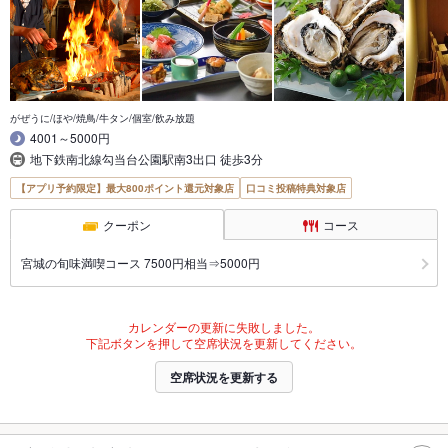
がぜうに/ほや/焼鳥/牛タン/個室/飲み放題
4001～5000円
地下鉄南北線勾当台公園駅南3出口 徒歩3分
【アプリ予約限定】最大800ポイント還元対象店
口コミ投稿特典対象店
クーポン
コース
宮城の旬味満喫コース 7500円相当⇒5000円
カレンダーの更新に失敗しました。
下記ボタンを押して空席状況を更新してください。
空席状況を更新する