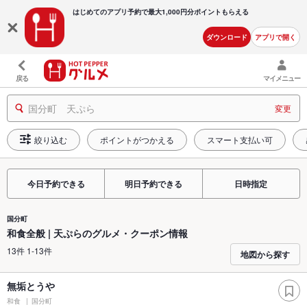
はじめてのアプリ予約で最大
1,000円分ポイントもらえる
ダウンロード
アプリで開く
戻る
マイメニュー
国分町 天ぷら
変更
絞り込む
ポイントがつかえる
スマート支払い可
今日予約できる
明日予約できる
日時指定
国分町
和食全般 | 天ぷらのグルメ・クーポン情報
13件 1-13件
地図から探す
無垢とうや
和食
国分町