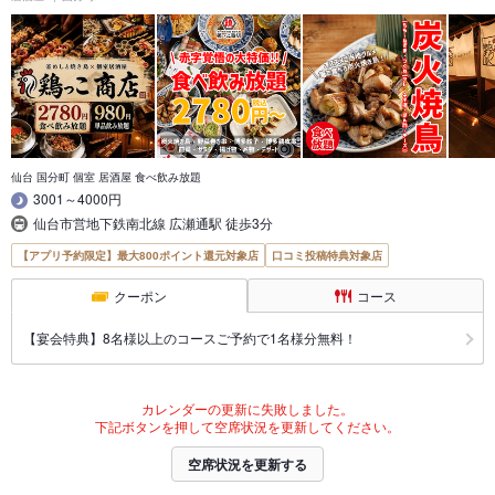
仙台 国分町 個室 居酒屋 食べ飲み放題
3001～4000円
仙台市営地下鉄南北線 広瀬通駅 徒歩3分
【アプリ予約限定】最大800ポイント還元対象店
口コミ投稿特典対象店
クーポン
コース
【宴会特典】8名様以上のコースご予約で1名様分無料！
カレンダーの更新に失敗しました。
下記ボタンを押して空席状況を更新してください。
空席状況を更新する