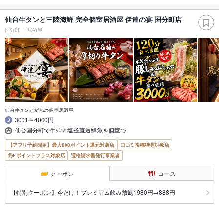
仙台牛タンと三陸海鮮 完全個室居酒屋 伊達の宴 国分町店
国分町
居酒屋
仙台牛タンと鮮魚の個室居酒屋
3001～4000円
仙台国分町で牛ﾀﾝと塩釜直送鮮魚を個室で
【アプリ予約限定】最大800ポイント還元対象店
口コミ投稿特典対象店
ポイントプラス対象店
適格請求書発行事業者
クーポン
コース
【特別クーポン】今だけ！プレミアム飲み放題1980円→888円