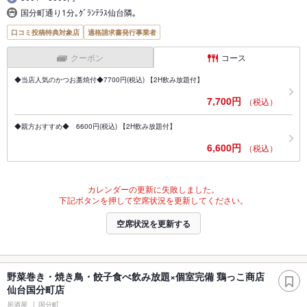
国分町通り1分｡ｸﾞﾗﾝﾃﾗｽ仙台隣｡
口コミ投稿特典対象店
適格請求書発行事業者
クーポン
コース
◆当店人気のかつお藁焼付◆7700円(税込) 【2H飲み放題付】
7,700円
（税込）
◆親方おすすめ◆ 6600円(税込) 【2H飲み放題付】
6,600円
（税込）
カレンダーの更新に失敗しました。
下記ボタンを押して空席状況を更新してください。
空席状況を更新する
野菜巻き・焼き鳥・餃子食べ飲み放題×個室完備 鶏っこ商店
仙台国分町店
居酒屋
国分町