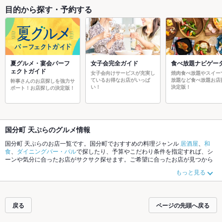
目的から探す・予約する
夏グルメ・宴会パーフ
女子会完全ガイド
食べ放題ナビゲー
ェクトガイド
女子会向けサービスが充実し
焼肉食べ放題やスイー
ているお得なお店がいっぱ
放題など食べ放題お店
幹事さんのお店探しを強力サ
い！
決定版！
ポート！お店探しの決定版！
国分町 天ぷらのグルメ情報
国分町 天ぷらのお店一覧です。国分町でおすすめの料理ジャンル
居酒屋
、
和
食
、
ダイニングバー・バル
で探したり、予算やこだわり条件を指定すれば、シ
ーンや気分に合ったお店がサクサク探せます。ご希望に合ったお店が見つから
なかったら、近隣のエリア
仙台駅
、
国分町
、
一番町
もチェックしてみてくださ
もっと見る
い。ホットペッパーグルメなら、お得なクーポンはもちろん、こだわりメニュ
ー
からあげ
、
お茶漬け
、
塩辛
や季節のおすすめ料理など、お店の最新情報をご
紹介しているので安心！24時間使える簡単便利なネット予約が使えるお店も拡
大中です。友達どうしの飲み会にも、会社の宴会にも、デートやパーティーに
戻る
ページの先頭へ戻る
もお得に便利にホットペッパーグルメをご利用ください。