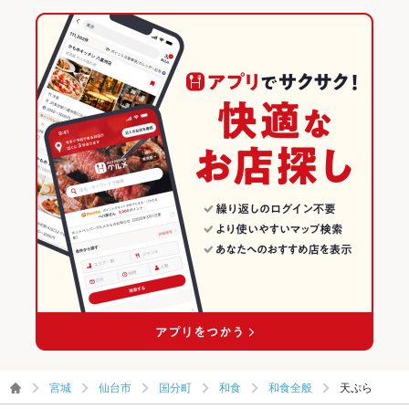
宮城
仙台市
国分町
和食
和食全般
天ぷら