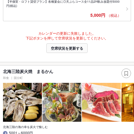
【半個室・ロフト貸切プラン】各種宴会に◎天ぷらコース全11品2H飲み放題付5000
円(税込)
5,000円
（税込）
カレンダーの更新に失敗しました。
下記ボタンを押して空席状況を更新してください。
空席状況を更新する
北海三陸炭火焼 まるかん
和食
国分町
北海三陸の海の幸を炭火で愉しむ
5001～6000円