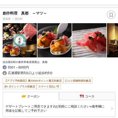
創作料理 真都 ～マツ～
居酒屋
国分町
仙台国分町の創作和食居酒屋は、真都
5001～6000円
広瀬通駅西5出口より徒歩約5分
【アプリ予約限定】最大800ポイント還元対象店
口コミ投稿特典対象店
ポイントプラス対象店
スマート支払い可
クーポン
コース
デザートプレートご用意できます♪お気軽にご相談ください※備考欄に
用途を記載してご予約下さい