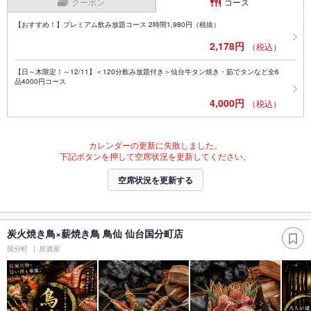
クーポン
コース
【おすすめ！】プレミアム飲み放題コース 2時間1,980円（税抜）
2,178円
（税込）
【日～木限定！～12/11】＜120分飲み放題付き＞仙台牛タン焼き・茹でタンなど全6
品4000円コース
4,000円
（税込）
カレンダーの更新に失敗しました。
下記ボタンを押して空席状況を更新してください。
空席状況を更新する
炭火焼き鳥×薪焼き鳥 鳥仙 仙台国分町店
国分町
居酒屋