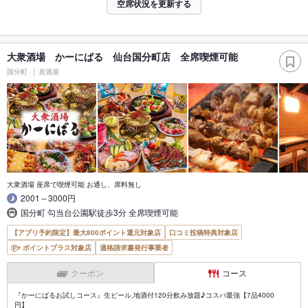
空席状況を更新する
大衆酒場 かーにばる 仙台国分町店 全席喫煙可能
国分町
居酒屋
大衆酒場 座席で喫煙可能 お通し、席料無し
2001～3000円
国分町 勾当台公園駅徒歩3分 全席喫煙可能
【アプリ予約限定】最大800ポイント還元対象店
口コミ投稿特典対象店
ポイントプラス対象店
適格請求書発行事業者
クーポン
コース
『かーにばるお試しコース』生ビール,地酒付120分飲み放題♪コスパ最強【7品4000
円】