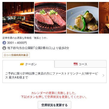
定禅寺通のお洒落な和食処「無垢とうや」
3001～4000円
地下鉄勾当台公園駅｢公園2番出口｣より徒歩2分
口コミ投稿特典対象店
クーポン
コース
ご予約に限り21時以降ご来店の方にファーストドリンク一人1杯サービ
ス 最大4名様まで
カレンダーの更新に失敗しました。
下記ボタンを押して空席状況を更新してください。
空席状況を更新する