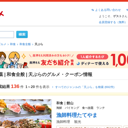
よくある問い合わせ
ようこそ、
さん
ゲスト
会員登録する（無料）
グルメ
和食
和食全般
天ぷら
葉 | 和食全般 | 天ぷらのグルメ・クーポン情報
136
索結果
件
1～20
件を表示
すべてのジャンルの「天ぷら」を検索 (692件)
和食｜館山
海鮮 バイキング 食べ放題 ランチ
漁師料理たてやま
漁師料理 観光