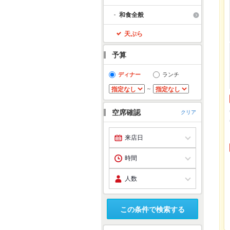
和食全般
天ぷら
予算
ディナー
ランチ
～
空席確認
クリア
この条件で検索する