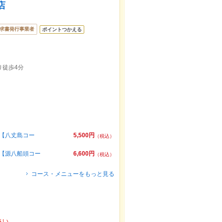
店
求書発行事業者
ポイントつかえる
り徒歩4分
◎【八丈島コー
5,500円
（税込）
◎【源八船頭コー
6,600円
（税込）
コース・メニューをもっと見る
さい。