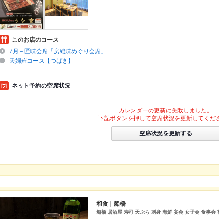
このお店のコース
7月～匠味会席「房総味めぐり会席」
天婦羅コース【つばき】
ネット予約の空席状況
カレンダーの更新に失敗しました。
下記ボタンを押して空席状況を更新してくだ
空席状況を更新する
和食｜船橋
船橋 居酒屋 寿司 天ぷら 刺身 海鮮 宴会 女子会 食事会