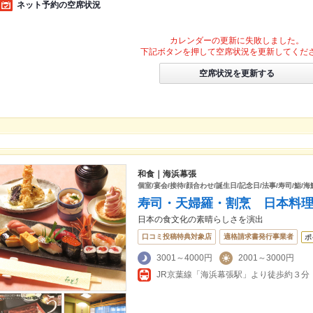
ネット予約の空席状況
カレンダーの更新に失敗しました。
下記ボタンを押して空席状況を更新してくだ
空席状況を更新する
和食｜海浜幕張
個室/宴会/接待/顔合わせ/誕生日/記念日/法事/寿司/鮨/海
寿司・天婦羅・割烹 日本料
日本の食文化の素晴らしさを演出
口コミ投稿特典対象店
適格請求書発行事業者
ポ
3001～4000円
2001～3000円
JR京葉線「海浜幕張駅」より徒歩約３分