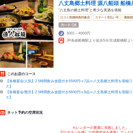
八丈島郷土料理 源八船頭 船橋
”八丈島の郷土料理”と希少な美酒を堪能
口コミ投稿特典対象店
スマート支払い可
適格請
3001～4000円
JR各線船橋駅より徒歩5分/京成船橋駅よ
このお店のコース
【各種宴会/人気】2.5時間飲み放題付き5500円≪7品≫八丈島郷土料理を堪能
ス】
【各種宴会/贅沢】2.5時間飲み放題付き6600円≪9品≫八丈島郷土料理を堪能
ス】
ネット予約の空席状況
カレンダーの更新に失敗しました。
下記ボタンを押して空席状況を更新してくだ