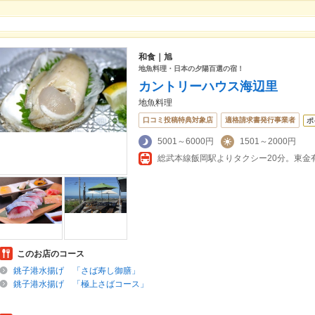
和食｜旭
地魚料理・日本の夕陽百選の宿！
カントリーハウス海辺里
地魚料理
口コミ投稿特典対象店
適格請求書発行事業者
ポ
5001～6000円
1501～2000円
総武本線飯岡駅よりタクシー20分。東金
このお店のコース
銚子港水揚げ 「さば寿し御膳」
銚子港水揚げ 「極上さばコース」