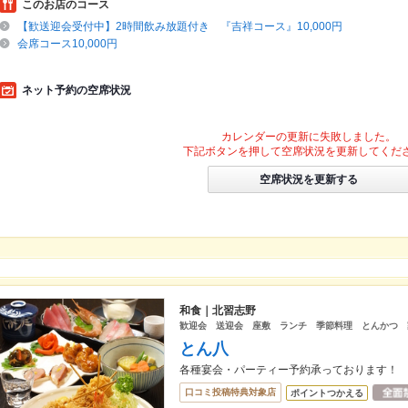
このお店のコース
【歓送迎会受付中】2時間飲み放題付き 『吉祥コース』10,000円
会席コース10,000円
ネット予約の空席状況
カレンダーの更新に失敗しました。
下記ボタンを押して空席状況を更新してくだ
空席状況を更新する
和食｜北習志野
歓迎会 送迎会 座敷 ランチ 季節料理 とんかつ 
とん八
各種宴会・パーティー予約承っております！
口コミ投稿特典対象店
ポイントつかえる