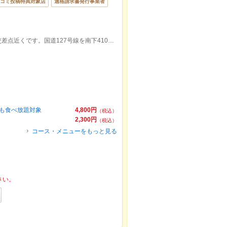
コミ投稿特典対象店
適格請求書発行事業者
富浦ICより車で15分。410号線下真倉北交差点近くです。国道127号線を南下410号線に入ったら更に直進約1キロ先左側
スも食べ放題対象
4,800円
（税込）
2,300円
（税込）
コース・メニューをもっと見る
さい。