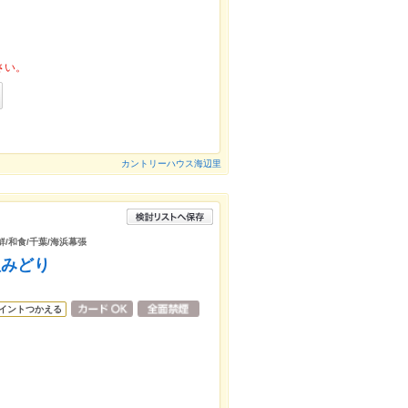
さい。
カントリーハウス海辺里
鮮/和食/千葉/海浜幕張
理みどり
イントつかえる