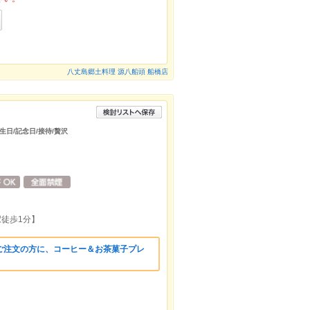
八丈島郷土料理 源八船頭 船橋店
誕生日/記念日/接待/贅沢
駅徒歩1分】
ご注文の方に、コーヒー＆お茶菓子プレ