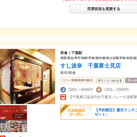
空席状況を更新する
和食｜千葉駅
個室/宴会/寿司/海鮮/和食/接待/鮨/飲み放題/和食/刺身/
すし波奈 千葉富士見店
寿司/和食
口コミ投稿特典対象店
ポイントつかえる
5001～6000円
1501～2000円
【千葉東口徒歩5分/千葉モノレール栄町
【予約限定】贅沢ランチ
ゼント♪