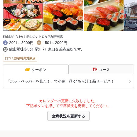
館山駅から3分！館山のレトロな老舗寿司店
2001～3000円
1501～2000円
館山駅徒歩3分､駅ﾛｰﾀﾘｰ東口交差点左折です｡
口コミ投稿特典対象店
クーポン
コース
「ホットペッパーを見た！」で小鉢一品 or あら汁１品サービス！
カレンダーの更新に失敗しました。
下記ボタンを押して空席状況を更新してください。
空席状況を更新する