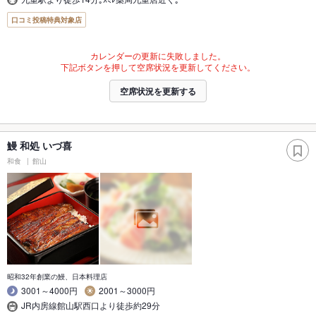
口コミ投稿特典対象店
カレンダーの更新に失敗しました。
下記ボタンを押して空席状況を更新してください。
空席状況を更新する
鰻 和処 いづ喜
和食
館山
昭和32年創業の鰻、日本料理店
3001～4000円
2001～3000円
JR内房線館山駅西口より徒歩約29分