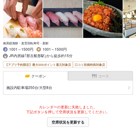
南房総海鮮・直営回転寿司・新鮮
1001～1500円
1001～1500円
JR内房線｢那古船形駅｣から徒歩約15分
【アプリ予約限定】最大350ポイント還元対象店
口コミ投稿特典対象店
クーポン
コース
施設内駐車場250台/大型8台
カレンダーの更新に失敗しました。
下記ボタンを押して空席状況を更新してください。
空席状況を更新する