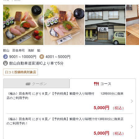
館山 田舎寿司 海鮮 鮨
9001～10000円
4001～5000円
館山自動車道富浦ICより車で5分
口コミ投稿特典対象店
クーポン
コース
《極み》田舎寿司 にぎり８貫／【予約特典】鯛最中入り味噌付 12時00分に御来
店のご利用予約
5,000円
（税込）
《極み》田舎寿司 にぎり８貫／【予約特典】鯛最中入り味噌汁付13時30分に御来店
のご利用予約！
5,000円
（税込）