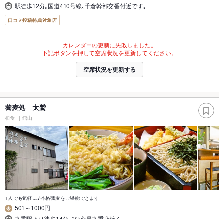
駅徒歩12分｡国道410号線､千倉幹部交番付近です｡
口コミ投稿特典対象店
カレンダーの更新に失敗しました。
下記ボタンを押して空席状況を更新してください。
空席状況を更新する
蕎麦処 太鷲
和食
館山
1人でも気軽に♪本格蕎麦をご堪能できます
501～1000円
九重駅より徒歩14分｡ｽﾐﾚ薬局九重店近く｡