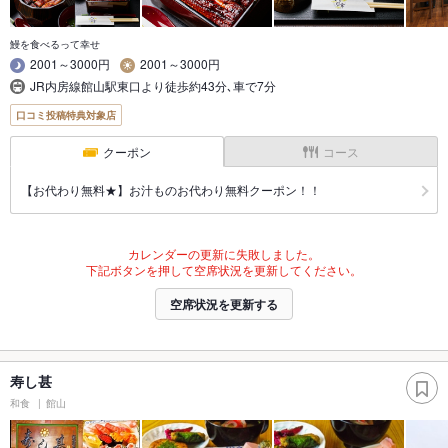
鰻を食べるって幸せ
2001～3000円
2001～3000円
JR内房線館山駅東口より徒歩約43分､車で7分
口コミ投稿特典対象店
クーポン
コース
【お代わり無料★】お汁ものお代わり無料クーポン！！
カレンダーの更新に失敗しました。
下記ボタンを押して空席状況を更新してください。
空席状況を更新する
寿し甚
和食
館山