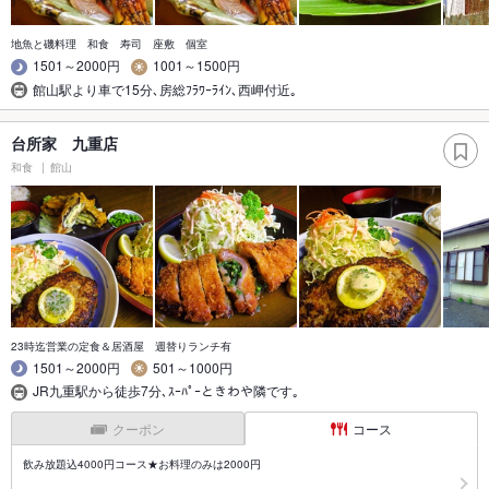
地魚と磯料理 和食 寿司 座敷 個室
1501～2000円
1001～1500円
館山駅より車で15分､房総ﾌﾗﾜｰﾗｲﾝ､西岬付近｡
台所家 九重店
和食
館山
23時迄営業の定食＆居酒屋 週替りランチ有
1501～2000円
501～1000円
JR九重駅から徒歩7分､ｽｰﾊﾟｰときわや隣です｡
クーポン
コース
飲み放題込4000円コース★お料理のみは2000円