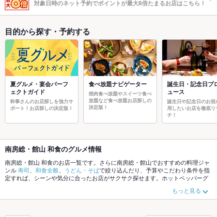
対象日時のネット予約でポイントが最大8倍たまるお店はこちら！
目的から探す・予約する
夏グルメ・宴会パーフ
食べ放題ナビゲーター
誕生日・記念日プ
ェクトガイド
ュース
焼肉食べ放題やスイーツ食べ
放題など食べ放題お店探しの
幹事さんのお店探しを強力サ
誕生日や記念日のお祝
決定版！
ポート！お店探しの決定版！
用したいお店を徹底リ
チ！
南房総・館山 和食のグルメ情報
南房総・館山 和食のお店一覧です。さらに南房総・館山でおすすめの料理ジャ
ンル
寿司
、
和食全般
、
うどん・そば
で絞り込んだり、予算やこだわり条件を指
定すれば、シーンや気分に合ったお店がサクサク探せます。ホットペッパーグ
ルメなら、お得なクーポンはもちろん、こだわりメニュー
ちらし寿司
、
天ぷ
もっと見る
ら
、
なめろう
や季節のおすすめ料理など、お店の最新情報をご紹介しているの
で安心！24時間使える簡単便利なネット予約が使えるお店も拡大中です。友達
どうしの飲み会にも、会社の宴会にも、デートやパーティーにもお得に便利に
ホットペッパーグルメをご利用ください。