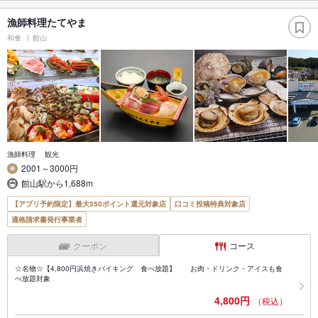
漁師料理たてやま
和食
館山
漁師料理 観光
2001～3000円
館山駅から1,688m
【アプリ予約限定】最大350ポイント還元対象店
口コミ投稿特典対象店
適格請求書発行事業者
クーポン
コース
☆名物☆【4,800円浜焼きバイキング 食べ放題】 お肉・ドリンク・アイスも食
べ放題対象
4,800円
（税込）