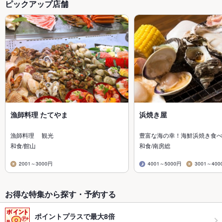
ピックアップ店舗
漁師料理 たてやま
浜焼き屋
漁師料理 観光
豊富な海の幸！海鮮浜焼き食
和食/館山
和食/南房総
2001～3000円
4001～5000円
3001～400
お得な特集から探す・予約する
ポイントプラスで最大8倍