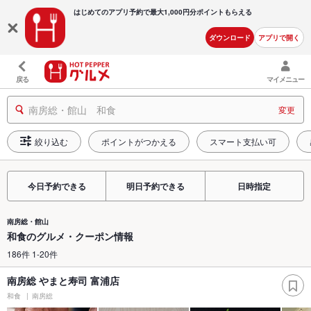
はじめてのアプリ予約で最大
1,000円分ポイントもらえる
ダウンロード
アプリで開く
戻る
マイメニュー
南房総・館山 和食
変更
絞り込む
ポイントがつかえる
スマート支払い可
今日予約できる
明日予約できる
日時指定
南房総・館山
和食のグルメ・クーポン情報
186件 1-20件
南房総 やまと寿司 富浦店
和食
南房総