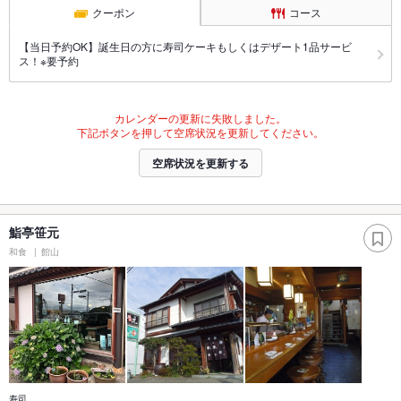
クーポン
コース
【当日予約OK】誕生日の方に寿司ケーキもしくはデザート1品サービ
ス！※要予約
カレンダーの更新に失敗しました。
下記ボタンを押して空席状況を更新してください。
空席状況を更新する
鮨亭笹元
和食
館山
寿司