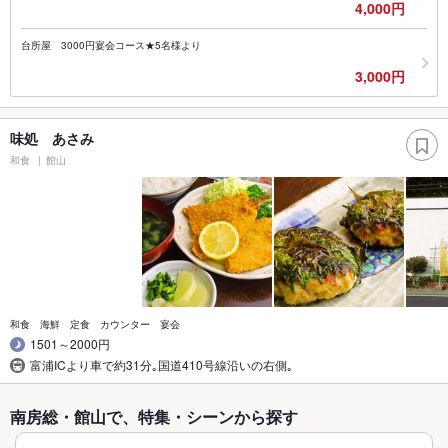
4,000円
台所屋 3000円宴会コース★5名様より
3,000円
味処 あさみ
和食
館山
和食 海鮮 定食 カウンター 宴会
1501～2000円
富浦ICより車で約31分｡国道410号線沿いの右側｡
南房総・館山で、特集・シーンから探す