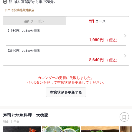
館山駅､富浦駅から車で20分｡
口コミ投稿特典対象店
クーポン
コース
【1980円】おまかせ御膳
1,980円
（税込）
【2640円】おまかせ御膳
2,640円
（税込）
カレンダーの更新に失敗しました。
下記ボタンを押して空席状況を更新してください。
空席状況を更新する
寿司と地魚料理 大徳家
和食
千倉