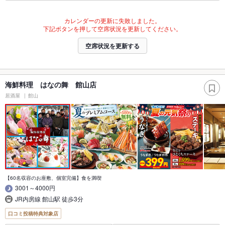
カレンダーの更新に失敗しました。
下記ボタンを押して空席状況を更新してください。
空席状況を更新する
海鮮料理 はなの舞 館山店
居酒屋
館山
【60名収容のお座敷、個室完備】食を満喫
3001～4000円
JR内房線 館山駅 徒歩3分
口コミ投稿特典対象店