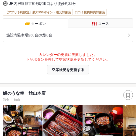
JR内房線那古船形駅出口より徒歩約22分
【アプリ予約限定】最大350ポイント還元対象店
口コミ投稿特典対象店
クーポン
コース
施設内駐車場250台/大型8台
カレンダーの更新に失敗しました。
下記ボタンを押して空席状況を更新してください。
空席状況を更新する
鰻のうな幸 館山本店
和食
館山