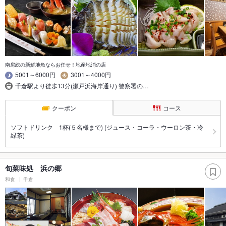
南房総の新鮮地魚ならお任せ！地産地消の店
5001～6000円
3001～4000円
千倉駅より徒歩13分(瀬戸浜海岸通り) 警察署の…
クーポン
コース
ソフトドリンク 1杯(５名様まで) (ジュース・コーラ・ウーロン茶・冷
緑茶)
旬菜味処 浜の郷
和食
千倉