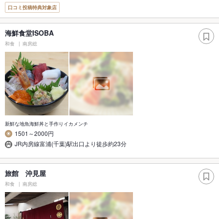
口コミ投稿特典対象店
海鮮食堂ISOBA
和食
南房総
新鮮な地魚海鮮丼と手作りイカメンチ
1501～2000円
JR内房線富浦(千葉)駅出口より徒歩約23分
旅館 沖見屋
和食
南房総