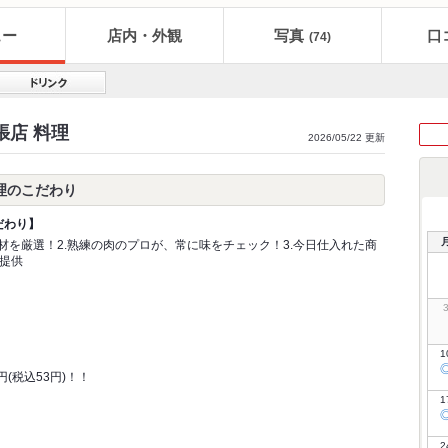
ュー
店内・外観
写真
口
(74)
張店 料理
2026/05/22 更新
料理のこだわり
だわり】
素材を厳選！2.熟練の肉のプロが、常に味をチェック！3.今日仕入れた商
提供
1
円(税込53円)！！
1
2