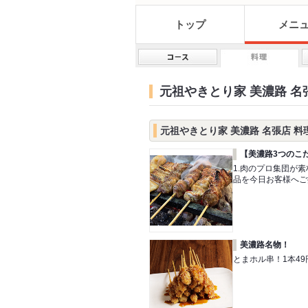
トップ
メニ
元祖やきとり家 美濃路 名
元祖やきとり家 美濃路 名張店 
【美濃路3つのこ
1.肉のプロ集団が
品を今日お客様へご
美濃路名物！
とまホル串！1本49