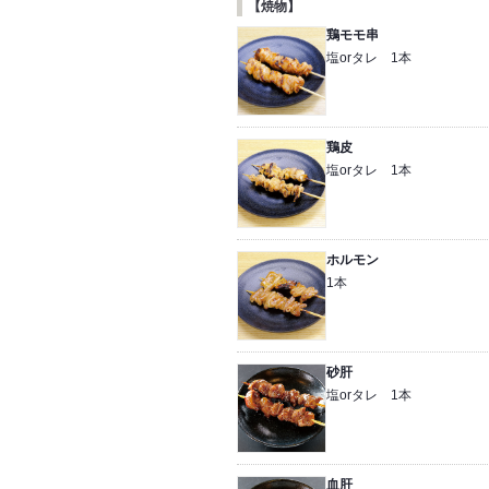
【焼物】
鶏モモ串
塩orタレ 1本
鶏皮
塩orタレ 1本
ホルモン
1本
砂肝
塩orタレ 1本
血肝