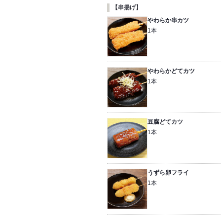
【串揚げ】
やわらか串カツ
1本
やわらかどてカツ
1本
豆腐どてカツ
1本
うずら卵フライ
1本