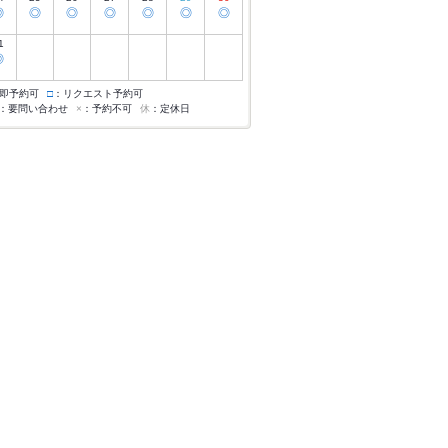
◎
◎
◎
◎
◎
◎
◎
1
◎
即予約可
□
：リクエスト予約可
：要問い合わせ
×
：予約不可
休
：定休日