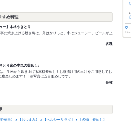
3
すすめ料理
ュー】本格やきとり
◎
：
TEL
丁寧に焼き上げる焼き鳥は、外はかりっと、中はジューシー。ビールが止
各種
きとり家の本気の釜めし♪
は、生米から炊き上げる本格釜めし！お茶漬け用の出汁をご用意してお
二度楽しめます！！※写真は五目釜めしです。
各種
理
【野菜串】
【おつまみ】
【ヘルシーサラダ】
【名物 釜めし】