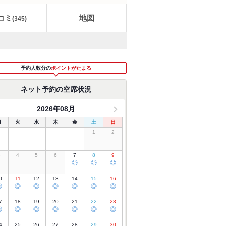
コミ
地図
(
345
)
予約人数分の
ポイントがたまる
ネット予約の空席状況
2026年08月
月
火
水
木
金
土
日
1
2
3
4
5
6
7
8
9
◎
◎
◎
0
11
12
13
14
15
16
◎
◎
◎
◎
◎
◎
◎
7
18
19
20
21
22
23
◎
◎
◎
◎
◎
◎
◎
4
25
26
27
28
29
30