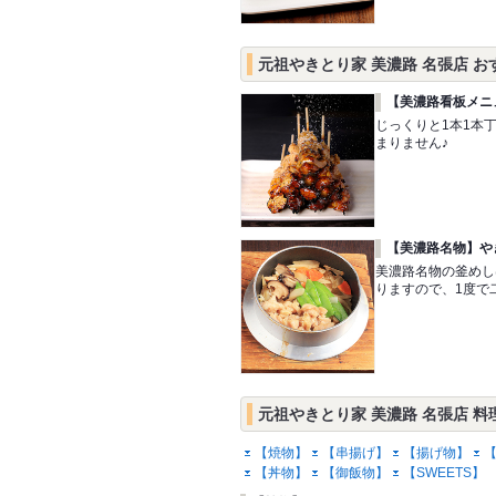
元祖やきとり家 美濃路 名張店 お
【美濃路看板メニ
じっくりと1本1本
まりません♪
【美濃路名物】や
美濃路名物の釜めし
りますので、1度で
元祖やきとり家 美濃路 名張店 料
【焼物】
【串揚げ】
【揚げ物】
【丼物】
【御飯物】
【SWEETS】