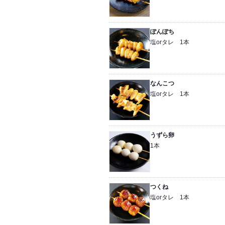
ぽんぽち
塩orタレ 1本
なんこつ
塩orタレ 1本
うずら卵
1本
つくね
塩orタレ 1本