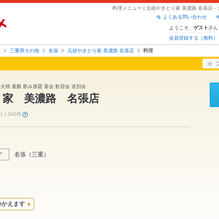
料理メニュー | 元祖やきとり家 美濃路 名張店
よくある問い合わせ
ようこそ、
さん
ゲスト
会員登録する（無料）
重
三重県その他
名張
元祖やきとり家 美濃路 名張店
料理
炭火焼 釜飯 飲み放題 宴会 歓迎会 送別会
り家 美濃路 名張店
コミ345件
名張
（
三重
）
ア
つかえます