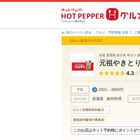
前のページへ戻る
グルメ・予約情報 全国
三
【宴会人数/最大60名様】
名張 居酒屋 焼き鳥 串カツ 
元祖やきと
4.3
口
2001～3000円
予算
居酒屋
創作料理
ジャンル
エリ
口コミ投稿特典対象店
適格請求書発行事業者
このお店はネット予約時にポイントが