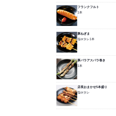
フランクフルト
1本
豚ねぎま
塩orタレ1本
豚バラアスパラ巻き
1本
店長おまかせ5本盛り
塩orタレ