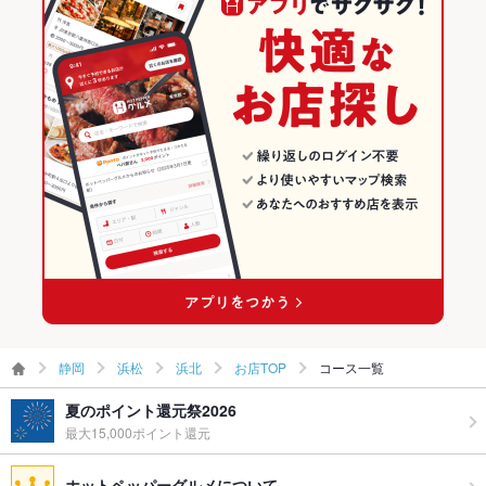
居酒屋
静岡
浜松のグルメランキング
和風
静岡 × 和食
浜松の和食ランキング
浜松 × 居酒屋
静岡 × 和食全般
浜北のグルメランキング
浜松 × 和風
静岡 × 居酒屋
浜北の和食ランキング
遠州小松駅 × 居酒屋
静岡 × 和風
遠州小松駅 × 和風
静岡
浜松
浜北
お店TOP
コース一覧
夏のポイント還元祭2026
最大15,000ポイント還元
ホットペッパーグルメについて