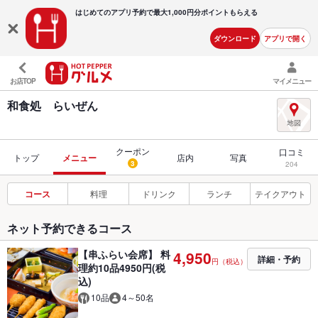
はじめてのアプリ予約で最大
1,000円分ポイントもらえる
ダウンロード
アプリで開く
お店TOP
マイメニュー
和食処 らいぜん
クーポン
口コミ
トップ
メニュー
店内
写真
3
204
コース
料理
ドリンク
ランチ
テイクアウト
ネット予約できるコース
【串ふらい会席】 料
4,950
詳細・予約
円（税込）
理約10品4950円(税
込)
10品
4～50名