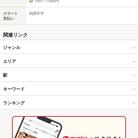
1001～1500円
スマート
利用不可
支払い
関連リンク
ジャンル
和食
エリア
和食全般
浜北
駅
浜松 × 和食
浜北 × 和食
遠州小松駅
キーワード
浜松 × 和食全般
浜北 × 和食全般
遠州西ケ崎駅
ランキング
からあげ
お茶漬け
エビ料理
カキ料理・オイスター
カニ料理
刺身
フライドポテト
ちらし寿司
うどん
そば
うなぎ
とんかつ
天ぷら
遠州小松駅 × 和食
浜北 × 居酒屋
浜北駅
静岡のグルメランキング
茶碗蒸し
カツ丼
天丼
ステーキ
デザート
天ざるうどん
遠州小松駅 × 和食全般
浜北 × 和風
静岡の和食ランキング