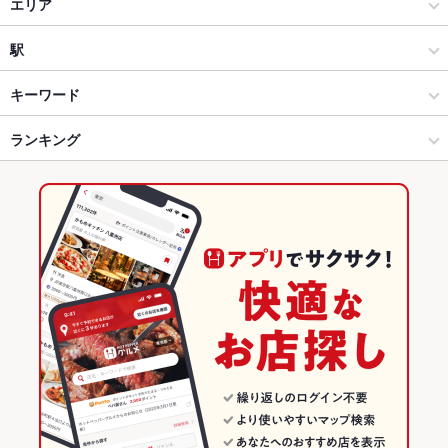
居酒屋
エリア
創作
長野駅
駅
和風
長野駅 × 居酒屋
権堂駅
キーワード
長野市 × 居酒屋
長野駅 × 創作
市役所前駅
ランキング
からあげ
お茶漬け
馬刺し
炉ばた焼き・炙り焼き
エビ料理
フライドポテト
ソーセージ
湯葉料理
うどん
そば
天ぷら
茶碗蒸し
長野市 × 創作
長野駅 × 和風
長野駅
長野のグルメランキング
つくね
地鶏
ステーキ
鴨肉
ピザ
点心
餃子
チャーハン
長野市 × 和風
長野
長野の居酒屋ランキング
炭火焼
パフェ
馬肉
天うどん
長野駅 × 居酒屋
長野 × 居酒屋
長野市のグルメランキング
長野駅 × 創作
長野 × 創作
長野市の居酒屋ランキング
長野駅 × 和風
長野 × 和風
長野駅のグルメランキング
長野駅の居酒屋ランキング