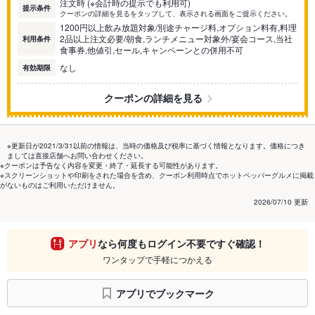
注文時 (※会計時の提示でも利用可)
提示条件
クーポンの詳細を見るをタップして、表示される画面をご提示ください。
1200円以上飲み放題対象/別途チャージ料,オプション料有,料理
2品以上注文必要/朝食,ランチメニュー対象外/宴会コース,当社
利用条件
食事券,他値引,セール,キャンペーンとの併用不可
なし
有効期限
クーポンの詳細を見る
※更新日が2021/3/31以前の情報は、当時の価格及び税率に基づく情報となります。価格につき
ましては直接店舗へお問い合わせください。
※クーポンは予告なく内容を変更・終了・延長する可能性があります。
※スクリーンショットや印刷をされた場合を含め、クーポン利用時点でホットペッパーグルメに掲載
がないものはご利用いただけません。
2026/07/10 更新
アプリ
なら何度もログイン不要ですぐ確認！
ワンタップで手軽につかえる
アプリでブックマーク