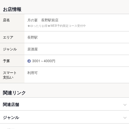
お店情報
店名
月の宴 長野駅前店
★ゆったりお得★WEB予約限定コース受付中
エリア
長野駅
ジャンル
居酒屋
予算
3001～4000円
スマート
利用可
支払い
関連リンク
関連店舗
月の宴
ジャンル