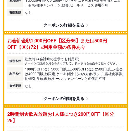
で/LO30分前/大人200円引,小学生以下対象外/食放専用メニュ
利用条件
ー有/各種キャンペーン,他券,セールサービス併用不可
なし
有効期限
クーポンの詳細を見る
お会計金額1,000円OFF【区分65】または500円
OFF【区分72】※利用金額の条件あり
注文時 (※会計時の提示でも利用可)
提示条件
クーポンの詳細を見るをタップして、表示される画面をご提示ください。
1000円OFF:会計5000円以上,500円OFF:会計2500円以上※宴会
は4000円以上(限定,ケーキ付除く)のみ対象/ランチ,当社食事券,
利用条件
他値引,食放,飲放,セール,キャンペーンとの併用不可
なし
有効期限
クーポンの詳細を見る
2時間制★飲み放題お1人様につき200円OFF【区分
25】