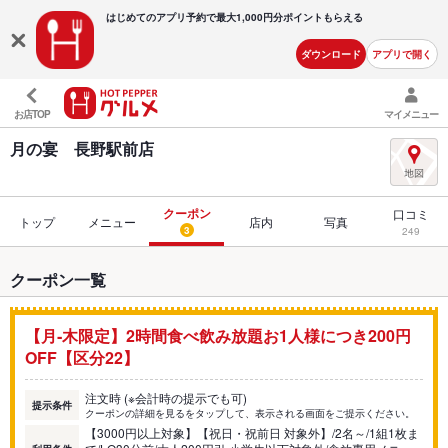
はじめてのアプリ予約で最大
1,000円分ポイントもらえる
ダウンロード
アプリで開く
お店TOP
マイメニュー
月の宴 長野駅前店
クーポン
口コミ
トップ
メニュー
店内
写真
3
249
クーポン一覧
【月‐木限定】2時間食べ飲み放題お1人様につき200円
OFF【区分22】
注文時 (※会計時の提示でも可)
提示条件
クーポンの詳細を見るをタップして、表示される画面をご提示ください。
【3000円以上対象】【祝日・祝前日 対象外】/2名～/1組1枚ま