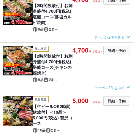
詳細・予約
円（税込）
【2時間飲放付】お刺
身盛付4,700円(税込)
堪能コース(豚塩カル
ビ焼肉)
9品
2名～
クーポン2件をみる
4,700
飲み放題
詳細・予約
円（税込）
【2時間飲放付】お刺
身盛付4,700円(税込)
堪能コース(チキンの
照焼き)
9品
2名～
クーポン2件をみる
5,000
飲み放題
詳細・予約
円（税込）
【生ビールOK2時間
飲放付】＜10品＞
5,000円(税込) 贅沢コ
ース
10品
2名～