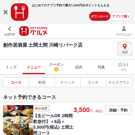
はじめてのアプリ予約で最大
1,000円分ポイントもらえる
ダウンロード
アプリで開く
お店TOP
マイメニュー
創作居酒屋 土間土間 川崎リバーク店
クーポン
口コミ
トップ
メニュー
店内
写真
6
555
コース
料理
ドリンク
ランチ
テイクアウト
ネット予約できるコース
3,500
飲み放題
詳細・予約
円（税込）
【生ビールOK 2時間
飲放付】＜8品＞
3,500円(税込) 土間土
間コース