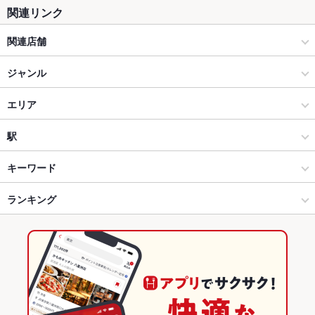
関連リンク
関連店舗
土間土間
ジャンル
創作居酒屋 土間土間 八重洲店
居酒屋
エリア
創作居酒屋 土間土間 横浜駅前店
和風
川崎
駅
創作居酒屋 土間土間 五反田東口店
川崎・鶴見 × 居酒屋
川崎 × 居酒屋
川崎駅
キーワード
創作居酒屋 土間土間 自由が丘店
川崎・鶴見 × 和風
川崎 × 和風
京急川崎駅
ランキング
からあげ
沖縄料理
魚料理
刺身
あん肝
ソーセージ
うどん
天ぷら
焼きそば
つくね
鶏皮
ステーキ
リゾット
パスタ
創作居酒屋 土間土間 登戸店
川崎駅 × 居酒屋
川崎 × 創作料理
神奈川のグルメランキング
カルボナーラ
ピザ
マルゲリータ
餃子
焼売
生春巻き
デザート
創作居酒屋 土間土間 戸塚店
川崎駅 × 和風
川崎 × 和風
神奈川の居酒屋ランキング
たこ焼き
創作居酒屋 土間土間 センター南店
創作料理
神奈川
川崎・鶴見のグルメランキング