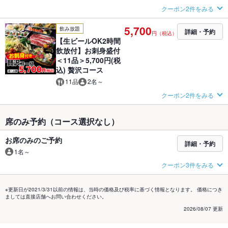
クーポン2件をみる
5,700
飲み放題
詳細・予約
円（税込）
【生ビールOK2時間
飲放付】お刺身盛付
＜11品＞5,700円(税
込) 贅沢コース
11品
2名～
クーポン2件をみる
席のみ予約（コース選択なし）
お席のみのご予約
詳細・予約
1名～
クーポン3件をみる
※更新日が2021/3/31以前の情報は、当時の価格及び税率に基づく情報となります。 価格につき
ましては直接店舗へお問い合わせください。
2026/08/07 更新