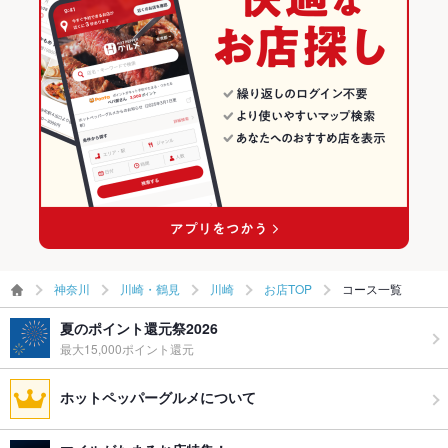
創作居酒屋 土間土間 飯田橋店
和風
神奈川 × 居酒屋
川崎・鶴見の居酒屋ランキング
創作居酒屋 土間土間（DINING土間）イオン新浦安店
川崎・鶴見 × 創作料理
神奈川 × 和風
川崎のグルメランキング
土間土間（どま酒場）草加店
川崎・鶴見 × 和風
神奈川 × 創作料理
川崎の居酒屋ランキング
川崎駅 × 創作料理
神奈川 × 和風
その他の関連店舗
川崎駅 × 和風
神奈川
川崎・鶴見
川崎
お店TOP
コース一覧
夏のポイント還元祭2026
最大15,000ポイント還元
ホットペッパーグルメについて