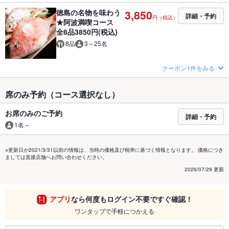
徳島の名物を味わう
3,850
詳細・予約
円（税込）
★阿波満喫コース
全8品3850円(税込)
8品
3～25名
クーポン1件をみる
席のみ予約（コース選択なし）
お席のみのご予約
詳細・予約
1名～
※更新日が2021/3/31以前の情報は、当時の価格及び税率に基づく情報となります。 価格につき
ましては直接店舗へお問い合わせください。
2026/07/29 更新
アプリ
なら何度もログイン不要ですぐ確認！
ワンタップで手軽につかえる