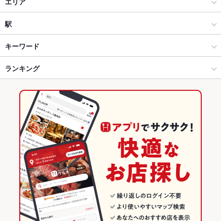
居酒屋
エリア
和風
徳島駅
駅
徳島市・徳島市周辺部 × 居酒屋
徳島駅 × 居酒屋
徳島駅
キーワード
徳島市・徳島市周辺部 × 和風
徳島駅 × 和風
ランキング
からあげ
お茶漬け
エビ料理
カキ料理・オイスター
カニ料理
白子
あん肝
豆腐料理
湯豆腐
湯葉料理
ふぐ・てっちり
そば
天ぷら
徳島駅 × 居酒屋
徳島
徳島のグルメランキング
牛すじ
おばんざい
つくね
ステーキ
とうもろこしの天ぷら
徳島駅 × 和風
徳島 × 居酒屋
徳島の居酒屋ランキング
徳島 × 和風
徳島市・徳島市周辺部のグルメランキング
徳島市・徳島市周辺部の居酒屋ランキング
徳島駅のグルメランキング
徳島駅の居酒屋ランキング