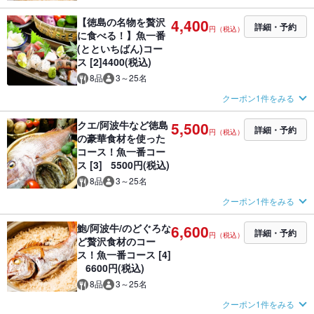
【徳島の名物を贅沢
4,400
詳細・予約
円（税込）
に食べる！】魚一番
(とといちばん)コー
ス [2]4400(税込)
8品
3～25名
クーポン1件をみる
クエ/阿波牛など徳島
5,500
詳細・予約
円（税込）
の豪華食材を使った
コース！魚一番コー
ス [3] 5500円(税込)
8品
3～25名
クーポン1件をみる
鮑/阿波牛/のどぐろな
6,600
詳細・予約
円（税込）
ど贅沢食材のコー
ス！魚一番コース [4]
6600円(税込)
8品
3～25名
クーポン1件をみる