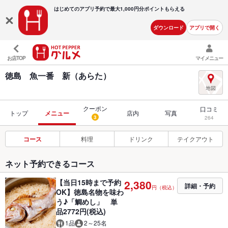
はじめてのアプリ予約で最大
1,000円分ポイントもらえる
ダウンロード
アプリで開く
お店TOP
マイメニュー
徳島 魚一番 新（あらた）
クーポン
口コミ
トップ
メニュー
店内
写真
3
264
コース
料理
ドリンク
テイクアウト
ネット予約できるコース
【当日15時まで予約
2,380
詳細・予約
円（税込）
OK】徳島名物を味わ
う♪「鯛めし」 単
品2772円(税込)
1品
2～25名