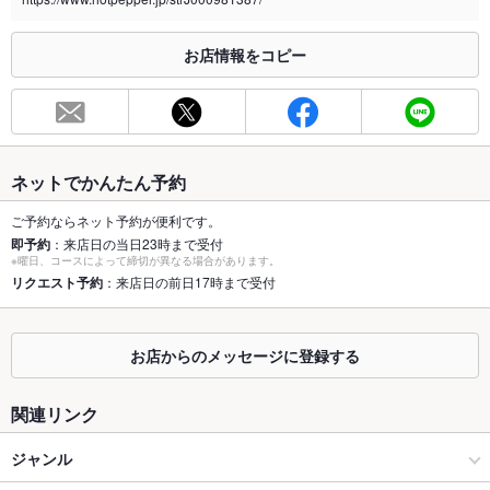
※2020年4月1日～受動喫煙対策に関する法律が施行されています。正しい情報はお店へお問い
合わせください。
お店情報をコピー
お席
総席数
200席(掘りごたつ・テーブル・座敷など，さまざまな個室が充
実)
最大宴会収
80人(2階：最大40名様まで 3階：最大80名様まで)
ネットでかんたん予約
容人数
ご予約ならネット予約が便利です。
個室
あり ：掘りごたつ(4名～約20名)や座敷(約28名)など充実♪
即予約
：来店日の当日23時まで受付
※曜日、コースによって締切が異なる場合があります。
座敷
リクエスト予約
：来店日の前日17時まで受付
あり ：周りを気にせず個室宴会★約28名様まで
掘りごたつ
あり ：2階は掘りごたつ個室☆4名席～（全てつなげて約20名様
まで対応）
お店からのメッセージに登録する
カウンター
なし ：お一人様もお気軽に♪
関連リンク
ソファー
なし ：ソファー席はありませんが、テーブルや掘りごたつなど
色々な席タイプがあります
ジャンル