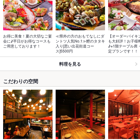
お得に美食！夏の大切なご宴
≪県外の方のおもてなしにダ
【オーダーバイキ
会に♪平日がお得なコースも
ントツ人気No.1≫鰹のタタキ
も大好評！お子様
ご用意しております！
入り[思い出花街道コー
♪※1階テーブル席
ス]5500円
定プランです！！
料理を見る
こだわりの空間