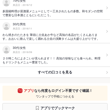
70代/女性
来店日：2016/12
多国籍料理が居酒屋メニューとして一工夫されたもの多数。和モダンの空間
で豊富な日本酒とともにいただこう。
30代/男性
来店日：2016/11
わら焼きのたたきを 筆頭に土佐あか牛など高知の名品がたくさんありま
す。おおいに飲んで楽しく踊れる土佐の演舞タイムは大盛り上がりです。
30代/女性
来店日：2016/09
２０時ころによさこいが見られます！！ 高知の珍味なども食べられ、料理
もドリンクもメニュー豊富でした。
すべての口コミを見る
アプリ
なら何度もログイン不要ですぐ確認！
ワンタップで手軽につかえる
アプリでブックマーク