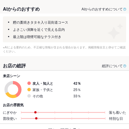
AIからのおすすめ
AIからのおすすめについて
鰹の藁焼きタタキ入り花街道コース
よさこい演舞を近くで見える店内
最上階は喫煙可能なテラス付き
※AIによる要約のため、不正確な情報が含まれる場合があります。掲載情報全文と併せてご確認
ください。
お店の総評
総評について
来店シーン
友人・知人と
42％
家族・子供と
25％
その他
33％
お店の雰囲気
にぎやか
落ち着いた
普段使い
特別な日