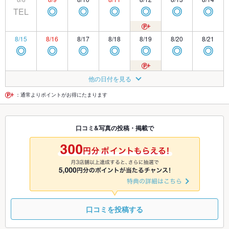
TEL
◎
◎
◎
◎
◎
◎
8/15
8/16
8/17
8/18
8/19
8/20
8/21
◎
◎
◎
◎
◎
◎
◎
8/22
8/23
8/24
8/25
8/26
8/27
8/28
他の日付を見る
◎
◎
◎
◎
◎
◎
◎
：通常よりポイントがお得にたまります
8/29
8/30
8/31
9/1
9/2
9/3
9/4
口コミ&写真の投稿・掲載で
◎
◎
◎
◎
◎
◎
◎
9/5
9/6
9/7
9/8
9/9
9/10
9/11
◎
◎
◎
◎
◎
◎
◎
口コミを投稿する