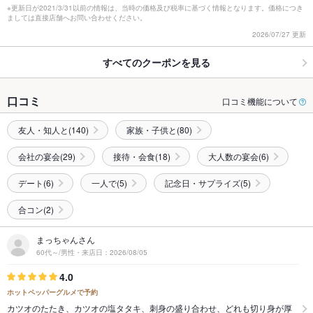
※更新日が2021/3/31以前の情報は、当時の価格及び税率に基づく情報となります。価格につき
ましては直接店舗へお問い合わせください。
2026/07/27 更新
すべてのクーポンを見る
口コミ
口コミ機能について
友人・知人と(140)
家族・子供と(80)
会社の宴会(29)
接待・会食(18)
大人数の宴会(6)
デート(6)
一人で(5)
記念日・サプライズ(5)
合コン(2)
まっちゃんさん
60代～/男性・来店日：2026/08/05
4.0
ホットペッパーグルメで予約
カツオのたたき、カツオの塩タタキ、刺身の盛り合わせ、どれも切り身が厚