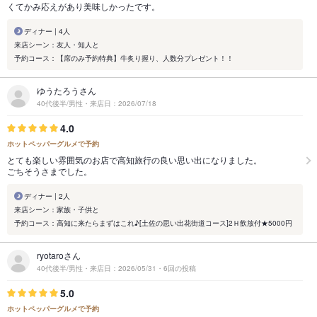
くてかみ応えがあり美味しかったです。
ディナー | 4人
来店シーン：友人・知人と
予約コース：【席のみ予約特典】牛炙り握り、人数分プレゼント！！
ゆうたろうさん
40代後半/男性・来店日：2026/07/18
4.0
ホットペッパーグルメで予約
とても楽しい雰囲気のお店で高知旅行の良い思い出になりました。
ごちそうさまでした。
ディナー | 2人
来店シーン：家族・子供と
予約コース：高知に来たらまずはこれ♪[土佐の思い出花街道コース]2Ｈ飲放付★5000円
ryotaroさん
40代後半/男性・来店日：2026/05/31・6回の投稿
5.0
ホットペッパーグルメで予約