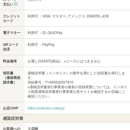
支払い
クレジット
利用可 ：VISA､マスター､アメックス､DINERS､JCB
カード
電子マネー
利用可 ：iD､QUICPay
QRコード
利用可 ：PayPay
決済
料金備考
お通し代420円(税込) ※コースにはつきません
領収書
適格請求書（インボイス）の要件を満たした領収書を発行しま
（適格簡易
す。
請求書）
登録番号：T1490002007910
※適格請求書発行事業者の最新の登録状態については、インボイ
ス制度適格請求書発行事業者公表サイトを確認するか店舗にご
確認ください。
お店のHP
https://enbudou.owst.jp/
感染症対策
お客様への
入店時