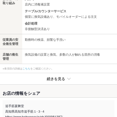
取り組み
店内に消毒液設置
テーブル/カウンターサービス
個室に換気設備あり、モバイルオーダーによる注文
会計処理
非接触型決済あり
従業員の安
勤務時の検温、頻繁な手洗い
全衛生管理
店舗の衛生
換気設備の設置と換気、多数の人が触れる箇所の消毒
管理
※各項目の詳細は
こちら
をご確認ください。
続きを見る
たばこ
お店の情報をシェア
禁煙・喫煙
全席禁煙
※3階テラスに灰皿をご用意しています
追手筋宴舞堂
高知県高知市追手筋１-３-４
喫煙専用室
なし
https://www.hotpepper.jp/strJ000981387/