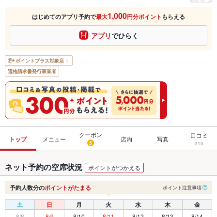
1,000
はじめてのアプリ予約で
最大
円分ポイント
もらえる
アプリ
でひらく
ポイントプラス
対象店
適格請求書発行事業者
クーポン
口コミ
トップ
メニュー
店内
写真
5
310
ネット予約の空席状況
ポイントがつかえる
予約人数分の
ポイントがたまる
ポイント注意事項
土
日
月
火
水
木
金
8/8
8/9
8/10
8/11
8/12
8/13
8/14