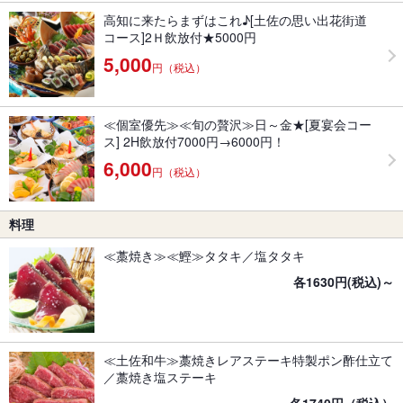
高知に来たらまずはこれ♪[土佐の思い出花街道
コース]2Ｈ飲放付★5000円
5,000
円（税込）
≪個室優先≫≪旬の贅沢≫日～金★[夏宴会コー
ス] 2H飲放付7000円→6000円！
6,000
円（税込）
料理
≪藁焼き≫≪鰹≫タタキ／塩タタキ
各1630円(税込)～
≪土佐和牛≫藁焼きレアステーキ特製ポン酢仕立て
／藁焼き塩ステーキ