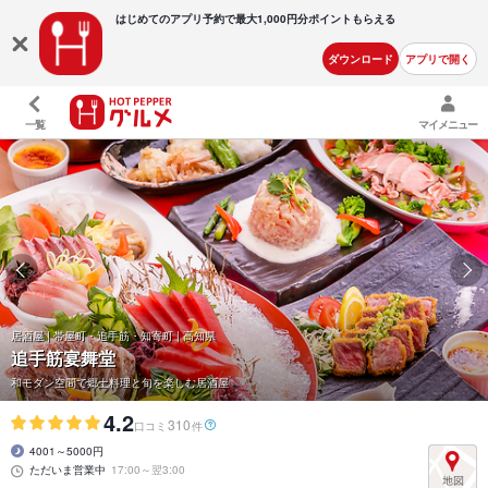
はじめてのアプリ予約で最大
1,000円分ポイントもらえる
ダウンロード
アプリで開く
一覧
マイメニュー
居酒屋 | 帯屋町・追手筋・知寄町 | 高知県
追手筋宴舞堂
和モダン空間で郷土料理と旬を楽しむ居酒屋
4.2
310
口コミ
件
4001～5000円
ただいま営業中
17:00～翌3:00