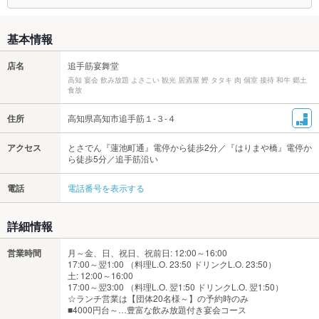
基本情報
店名
追手筋宴舞堂
高知 宴会 飲み放題 よさこい 観光 居酒屋 鰹 タタキ 肉 個室 接待 和牛 郷土
食放
住所
高知県高知市追手筋１-３-４
アクセス
とさでん『蓮池町通』電停から徒歩2分／『はりまや橋』電停か
ら徒歩5分／追手筋沿い
電話
電話番号を表示する
詳細情報
営業時間
月～金、日、祝日、祝前日: 12:00～16:00
17:00～翌1:00 （料理L.O. 23:50 ドリンクL.O. 23:50）
土: 12:00～16:00
17:00～翌3:00 （料理L.O. 翌1:50 ドリンクL.O. 翌1:50）
☆ランチ営業は【団体20名様～】の予約時のみ
■4000円台～…豊富な飲み放題付き宴会コース