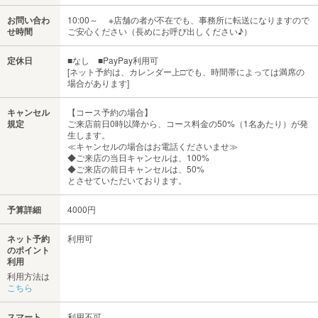
お問い合わ
10:00～ ※店舗の者が不在でも、事務所に転送になりますので
せ時間
ご安心ください（長めにお呼び出しください♪）
定休日
■なし ■PayPay利用可
[ネット予約は、カレンダー上□でも、時間帯によっては満席の
場合があります]
キャンセル
【コース予約の場合】
規定
ご来店前日0時以降から、コース料金の50%（1名あたり）が発
生します。
≪キャンセルの場合はお電話くださいませ≫
◆ご来店の当日キャンセルは、100%
◆ご来店の前日キャンセルは、50%
とさせていただいております。
予算詳細
4000円
ネット予約
利用可
のポイント
利用
利用方法は
こちら
スマート
利用不可