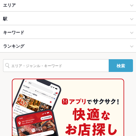
テラス席
あり ：夏のビアにぴったり…3階にはテラス席も◎
居酒屋
エリア
貸切
貸切可 ：フロア貸切／お店貸切／ウェディング2次会など…お
和風
帯屋町・追手筋・知寄町
駅
気軽にご相談ください
設備
高知市 × 居酒屋
帯屋町・追手筋・知寄町 × 居酒屋
高知駅
キーワード
Wi-Fi
あり
高知市 × 和風
帯屋町・追手筋・知寄町 × 和風
蓮池町通駅
ランキング
手羽先
からあげ
お茶漬け
串かつ
馬刺し
エビ料理
ローストビーフ
バリアフリ
なし ：店内は階段がございます
にんにく料理
うどん
天ぷら
牛すじ
焼きそば
ステーキ
パスタ
ー
蓮池町通駅 × 居酒屋
高知
はりまや橋駅
高知のグルメランキング
検索
冷製パスタ
ピザ
マルゲリータ
餃子
麻婆豆腐
酢豚
バーベキュー
駐車場
なし ：近隣にコインパーキングがございます
蓮池町通駅 × 和風
高知 × 居酒屋
高知の居酒屋ランキング
デザート
アヒージョ
生ハム
レアステーキ
ホルモン焼きそば
TV・プロジ
あり
高知 × 和風
高知市のグルメランキング
ェクタ
高知市の居酒屋ランキング
英語メニュ
あり
ー
帯屋町・追手筋・知寄町のグルメランキング
その他設備
3階プロジェクターなど設備充実！2次会などにも大好評！！
帯屋町・追手筋・知寄町の居酒屋ランキング
その他