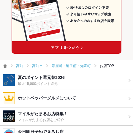
飲み放題
あり ：各コース参照★
食べ放題
あり ：[ビアホール／鍋放題]で出来立て食べ放題&飲み放題！！
お酒
カクテル充実、焼酎充実、日本酒充実
お子様連れ
お子様連れOK ：ご家族や御親戚の集まりでもお気軽に♪
ウェディン
お料理充実の2次会コース有！プロジェクターなど演出に使える
グパーティ
設備も◎ご相談ください
ー二次会
高知
高知市
帯屋町・追手筋・知寄町
お店TOP
お祝い・サ
可
夏のポイント還元祭2026
プライズ対
応
最大15,000ポイント還元
ライブショ
あり
ホットペッパーグルメについて
ー
備考
よさこい演舞あり。県外の方にも好評！
マイルがたまるお店特集！
マイルがたまるお店をご紹介
今日明日予約できるお店