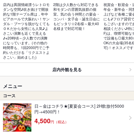
店内は異国情緒漂うレトロモ
2階は少人数から対応できる
祝賀会・歓迎会・
ダンな空間♪吹き抜けで開放
和モダンの雰囲気抜群の個
年会・新年会・同
的な1階テーブル席は，年中
室。気の合う仲間との宴会・
上げなど各種ご宴
ビアホールで大賑わい！サン
コンパ・女子会・誕生日会に
にも♪フロア貸切
ダル・ブーツを脱がなくても
もピッタリ☆2名様～最大40
もございますので
ＯＫだから女性にも人気♪よ
名様まで対応可能！
相談ください♪特に
さこい演舞も近くで見える
F)は、喫煙可能な
♪※20時頃～少人数での演舞
で設備も◎最大80
になっています。(その他の
OKの大会場(35
時間帯も、1回2000円でご予
可)！オススメです
約いただける「リクエストよ
さこい」始めました)
店内外観を見る
メニュー
コース
日～金はコチラ★[夏宴会コース] 2H飲放付5000
円→4500円！
4,500
円（税込）