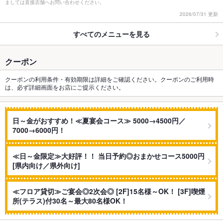
ましては直接店舗へお問い合わせください。
2026/07/31 更新
すべてのメニューを見る
クーポン
クーポンの利用条件・有効期限は詳細をご確認ください。クーポンのご利用時
は、必ず詳細画面をお店にご提示ください。
日～金がおすすめ！≪夏宴会コース≫ 5000→4500円／
7000→6000円！
≪日～金限定≫大好評！！ 当日予約◎おまかせコース5000円
[県内向け／県外向け]
≪フロア貸切≫ご宴会◎2次会◎ [2F]15名様～OK！ [3F]喫煙
所(テラス)付30名～最大80名様OK！