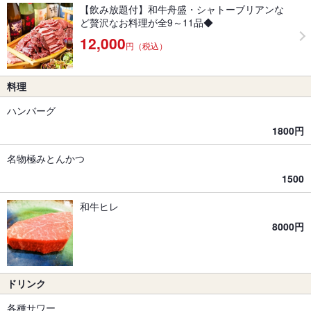
【飲み放題付】和牛舟盛・シャトーブリアンな
ど贅沢なお料理が全9～11品◆
12,000
円（税込）
料理
ハンバーグ
1800円
名物極みとんかつ
1500
和牛ヒレ
8000円
ドリンク
各種サワー