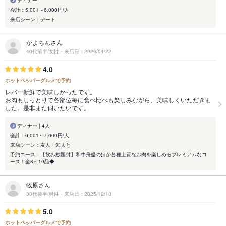
会計：5,001～6,000円/人
来店シーン：デート
かよちんさん
40代前半/女性・来店日：2026/04/22
4.0
ホットペッパーグルメで予約
レバー新鮮で美味しかったです。
お肉もしっとりで各部位毎に食べ比べも楽しみながら、美味しくいただきま
した。是非また伺いたいです。
ディナー | 4人
会計：6,001～7,000円/人
来店シーン：友人・知人と
予約コース：【飲み放題付】和牛舟盛のほか各種上質なお肉を楽しめるプレミアムなコ
ース！全8～10品◆
牧原さん
30代後半/男性・来店日：2025/12/18
5.0
ホットペッパーグルメで予約