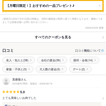
【月曜日限定！】おすすめの一品プレゼント♪
※更新日が2021/3/31以前の情報は、当時の価格及び税率に基づく情報となります。価格につき
ましては直接店舗へお問い合わせください。
2026/03/25 更新
すべてのクーポンを見る
口コミ
口コミ機能について
友人・知人と(38)
会社の宴会(36)
接待・会食(14)
家族・子供と(3)
大人数の宴会(3)
デート(2)
黒薔薇さん
30代後半/男性・投稿日：2026/06/19
5.0
とても美味しいお肉でした
ディナー