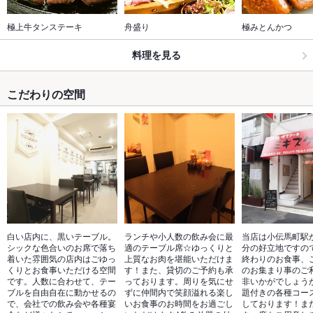
極上牛タンステーキ
舟盛り
極みとんかつ
料理を見る
こだわりの空間
白い店内に、黒いテーブル。
ランチや小人数の飲み会に最
当店は小伝馬町駅
シックな色合いのお席で落ち
適のテーブル席☆ゆっくりと
分の好立地ですの
着いた雰囲気の店内はごゆっ
上質なお肉を堪能いただけま
終わりのお食事、
くりとお食事いただける空間
す！また、貸切のご予約も承
のお集まり事のご
です。人数に合わせて、テー
っております。周りを気にせ
非いかがでしょう
ブルを自由自在に動かせるの
ずに仲間内で笑顔溢れる楽し
題付きの各種コー
で、会社での飲み会や各種宴
いお食事のお時間をお過ごし
しております！ま