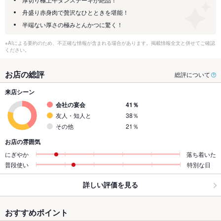
舟盛り赤身肉で贅沢なひとときを堪能！
半端ない厚さの極みとんかつに驚く！
※AIによる要約のため、不正確な情報が含まれる場合があります。掲載情報全文と併せてご確認
ください。
お店の総評
総評について
来店シーン
会社の宴会
41％
友人・知人と
38％
その他
21％
お店の雰囲気
にぎやか
落ち着いた
普段使い
特別な日
詳しい評価を見る
おすすめポイント