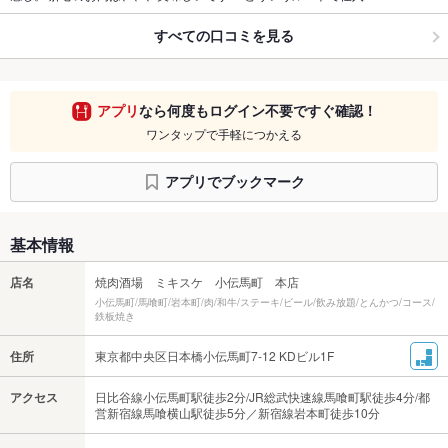
すべての口コミを見る
アプリ
なら何度もログイン不要ですぐ確認！
ワンタップで手軽につかえる
アプリでブックマーク
基本情報
店名
焼肉酒場 ミキスケ 小伝馬町 本店
小伝馬町/馬喰町/岩本町/肉/和牛/ステーキ/ビール/飲み放題/とんかつ/コース/
鉄板焼き
住所
東京都中央区日本橋小伝馬町7-12 KDビル1F
アクセス
日比谷線小伝馬町駅徒歩2分/JR総武快速線馬喰町駅徒歩4分/都
営新宿線馬喰横山駅徒歩5分／新宿線岩本町徒歩10分