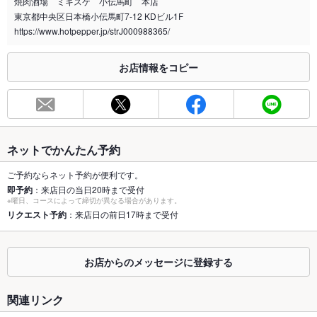
焼肉酒場 ミキスケ 小伝馬町 本店
喫煙専用室
なし
東京都中央区日本橋小伝馬町7-12 KDビル1F
https://www.hotpepper.jp/strJ000988365/
※2020年4月1日～受動喫煙対策に関する法律が施行されています。正しい情報はお店へお問い
合わせください。
お店情報をコピー
お席
総席数
60席(貸切は12名からOKです)
最大宴会収
20人(￥5,000円～)
容人数
ネットでかんたん予約
個室
なし
ご予約ならネット予約が便利です。
即予約
：来店日の当日20時まで受付
座敷
なし
※曜日、コースによって締切が異なる場合があります。
リクエスト予約
：来店日の前日17時まで受付
掘りごたつ
なし
カウンター
あり
お店からのメッセージに登録する
ソファー
なし
関連リンク
テラス席
なし