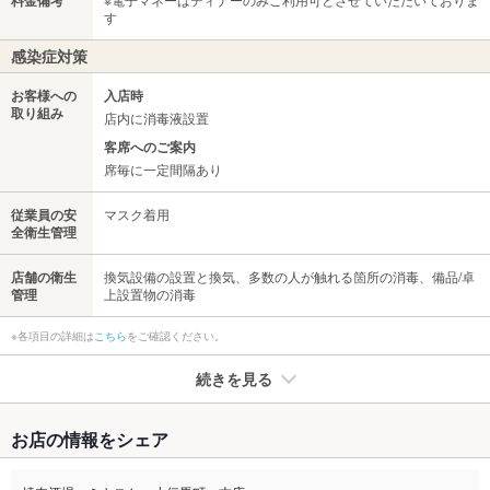
す
感染症対策
お客様への
入店時
取り組み
店内に消毒液設置
客席へのご案内
席毎に一定間隔あり
従業員の安
マスク着用
全衛生管理
店舗の衛生
換気設備の設置と換気、多数の人が触れる箇所の消毒、備品/卓
管理
上設置物の消毒
※各項目の詳細は
こちら
をご確認ください。
続きを見る
たばこ
お店の情報をシェア
禁煙・喫煙
全席禁煙