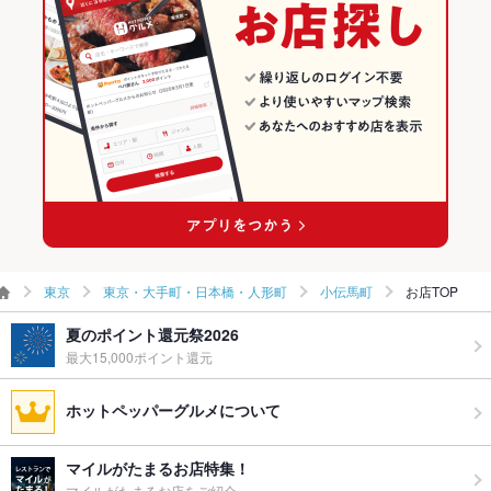
東京・大手町・日本橋・人形町 × 創作
東京 × 居酒屋
小伝馬町のグルメランキング
ウェディン
－
グパーティ
ー二次会
小伝馬町駅 × 居酒屋
東京 × 創作
お祝い・サ
可
小伝馬町駅 × 創作
プライズ対
応
備考
※ケーキ等の持ち込みは可能でございます。事前にお問い合わせ
ください。
東京
東京・大手町・日本橋・人形町
小伝馬町
お店TOP
夏のポイント還元祭2026
最大15,000ポイント還元
ホットペッパーグルメについて
マイルがたまるお店特集！
マイルがたまるお店をご紹介