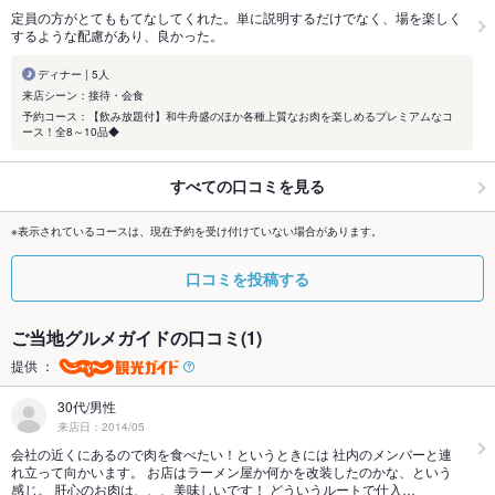
定員の方がとてももてなしてくれた。単に説明するだけでなく、場を楽しく
するような配慮があり、良かった。
ディナー | 5人
来店シーン：接待・会食
予約コース：【飲み放題付】和牛舟盛のほか各種上質なお肉を楽しめるプレミアムなコ
ース！全8～10品◆
すべての口コミを見る
※表示されているコースは、現在予約を受け付けていない場合があります。
口コミを投稿する
ご当地グルメガイドの口コミ(1)
提供 ：
30代/男性
来店日：2014/05
会社の近くにあるので肉を食べたい！というときには 社内のメンバーと連
れ立って向かいます。 お店はラーメン屋か何かを改装したのかな、という
感じ。 肝心のお肉は、、、美味しいです！ どういうルートで仕入…