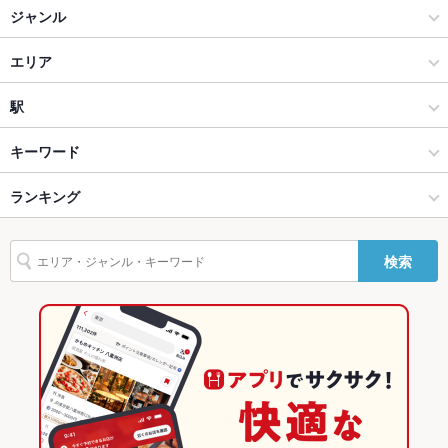
ジャンル
貸切
貸切可 ：※要相談
焼肉・ホルモン
エリア
設備
Wi-Fi
あり
肉料理全般
小伝馬町
駅
バリアフリ
なし
東京・大手町・日本橋・人形町 × 焼肉・ホルモン
小伝馬町 × 焼肉・ホルモン
岩本町駅
キーワード
ー
東京・大手町・日本橋・人形町 × 肉料理全般
小伝馬町 × 肉料理全般
小伝馬町駅
ランキング
とんかつ
牛すじ
カツ丼
焼きそば
レバー
カシラ
ハンバーグ
駐車場
あり
オムライス
シチュー
牛タン
つけ麺
牛すじラーメン
その他設備
－
小伝馬町駅 × 焼肉・ホルモン
小伝馬町 × 居酒屋
馬喰横山駅
東京のグルメランキング
検索
その他
小伝馬町駅 × 肉料理全般
小伝馬町 × 創作
東京の焼肉・ホルモンランキング
飲み放題
あり
居酒屋
東京
東京の肉料理全般ランキング
食べ放題
なし
創作
東京 × 焼肉・ホルモン
東京・大手町・日本橋・人形町のグルメランキング
お酒
焼酎充実、日本酒充実
東京・大手町・日本橋・人形町 × 居酒屋
東京 × 肉料理全般
東京・大手町・日本橋・人形町の焼肉・ホルモンランキング
お子様連れ
お子様連れ歓迎