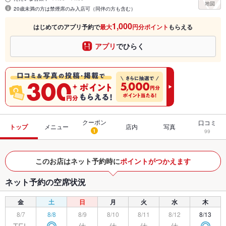
20歳未満の方は禁煙席のみ入店可（同伴の方も含む）
1,000
はじめてのアプリ予約で
最大
円分ポイント
もらえる
アプリ
でひらく
クーポン
口コミ
トップ
メニュー
店内
写真
1
99
このお店はネット予約時に
ポイントがつかえます
ネット予約の空席状況
金
土
日
月
火
水
木
8/7
8/8
8/9
8/10
8/11
8/12
8/13