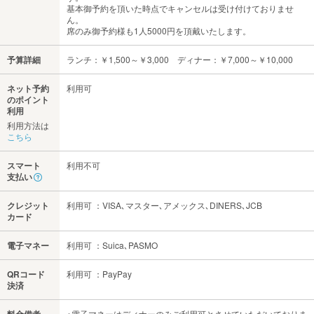
基本御予約を頂いた時点でキャンセルは受け付けておりませ
ん。
席のみ御予約様も1人5000円を頂戴いたします。
予算詳細
ランチ：￥1,500～￥3,000 ディナー：￥7,000～￥10,000
ネット予約
利用可
のポイント
利用
利用方法は
こちら
スマート
利用不可
支払い
クレジット
利用可 ：VISA､マスター､アメックス､DINERS､JCB
カード
電子マネー
利用可 ：Suica､PASMO
QRコード
利用可 ：PayPay
決済
料金備考
※電子マネーはディナーのみご利用可とさせていただいておりま