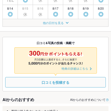
TEL
休
休
休
休
◎
◎
8/14
8/15
8/16
8/17
8/18
8/19
8/20
休
休
◎
◎
◎
◎
◎
8/21
8/22
8/23
8/24
8/25
8/26
8/27
他の日付を見る
休
◎
◎
◎
◎
◎
◎
8/28
8/29
8/30
8/31
9/1
9/2
9/3
休
◎
◎
◎
◎
◎
◎
口コミ&写真の投稿・掲載で
9/4
9/5
9/6
9/7
9/8
9/9
9/10
休
◎
◎
◎
◎
◎
◎
口コミを投稿する
AIからのおすすめ
AIからのおすすめについて
厚切り極上牛タンステーキが絶品！