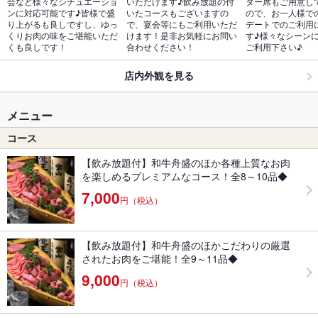
会など様々なシチュエーショ
いただけます♪飲み放題の付
ター席もご用意し
ンに対応可能です♪皆様で盛
いたコースもございますの
ので、お一人様で
り上がるも良しですし、ゆっ
で、宴会等にもご利用いただ
デートでのご利用
くりお肉の味をご堪能いただ
けます！是非お気軽にお問い
す♪様々なシーン
くも良しです！
合わせください！
ご利用下さい♪
店内外観を見る
メニュー
コース
【飲み放題付】和牛舟盛のほか各種上質なお肉
を楽しめるプレミアムなコース！全8～10品◆
7,000
円（税込）
【飲み放題付】和牛舟盛のほかこだわりの厳選
されたお肉をご堪能！全9～11品◆
9,000
円（税込）