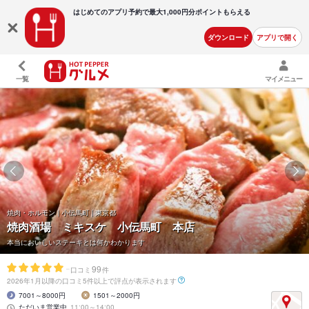
はじめてのアプリ予約で最大
1,000円分ポイントもらえる
ダウンロード
アプリで開く
一覧
マイメニュー
焼肉・ホルモン | 小伝馬町 | 東京都
焼肉酒場 ミキスケ 小伝馬町 本店
本当においしいステーキとは何かわかります
-
99
口コミ
件
2026年1月以降の口コミ5件以上で評点が表示されます
7001～8000円
1501～2000円
ただいま営業中
11:00～14:00