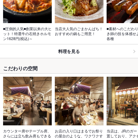
■圧倒的人気■創業以来の大ヒ
当店大人気のごまかんぱち！
■素材へのこだわり
ット！特選牛の石焼きホルモ
おすすめの鍋もご用意！
き師の技を体感せ
ン1628円(税込)～
各種
料理を見る
こだわりの空間
カウンター席やテーブル席、
お店の入り口はまるでお祭り
当店は、JRのガー
さらには立ち飲み席もできる
の屋台のような、ワクワクす
置しており、アク