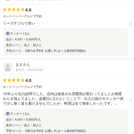
4.0
ホットペッパーグルメで予約
リーズナブルで良い
ディナー | 2人
会計：4,001～5,000円/人
来店シーン：友人・知人と
予約コース：【席のみ予約】お通し代 お一人様385円(税込)
まささん
来店日：2026/03/27
4.0
ホットペッパーグルメで予約
10年ぶり位の訪問でした。店内は改装され雰囲気が変わってましたが相変
わらず混んでました。金曜日に2人ということで、出入口前のカウンター席
で少し狭く落ち着けませんでしたが、料理は全て美味しかったです。…
ディナー | 2人
会計：4,001～5,000円/人
来店シーン：友人・知人と
予約コース：【席のみ予約】お通し代 お一人様385円(税込)