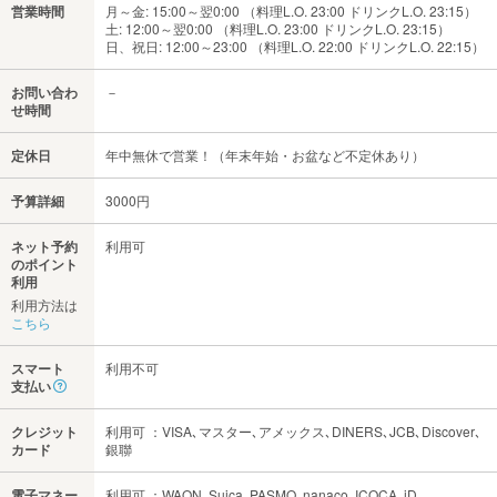
営業時間
月～金: 15:00～翌0:00 （料理L.O. 23:00 ドリンクL.O. 23:15）
土: 12:00～翌0:00 （料理L.O. 23:00 ドリンクL.O. 23:15）
日、祝日: 12:00～23:00 （料理L.O. 22:00 ドリンクL.O. 22:15）
お問い合わ
－
せ時間
定休日
年中無休で営業！（年末年始・お盆など不定休あり）
予算詳細
3000円
ネット予約
利用可
のポイント
利用
利用方法は
こちら
スマート
利用不可
支払い
クレジット
利用可 ：VISA､マスター､アメックス､DINERS､JCB､Discover､
カード
銀聯
電子マネー
利用可 ：WAON､Suica､PASMO､nanaco､ICOCA､iD､