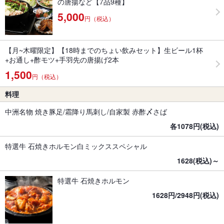
の唐揚など【7品9種】
5,000
円（税込）
【月~木曜限定】【18時までのちょい飲みセット】生ビール1杯
+お通し+酢モツ+手羽先の唐揚げ2本
1,500
円（税込）
料理
中洲名物 焼き豚足/霜降り馬刺し/自家製 赤酢〆さば
各1078円(税込)
特選牛 石焼きホルモン白ミックススペシャル
1628(税込)～
特選牛 石焼きホルモン
1628円/2948円(税込)