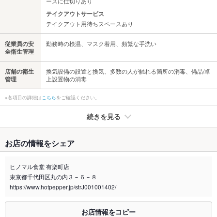
ースに仕切りあり
テイクアウトサービス
テイクアウト用待ちスペースあり
従業員の安
勤務時の検温、マスク着用、頻繁な手洗い
全衛生管理
店舗の衛生
換気設備の設置と換気、多数の人が触れる箇所の消毒、備品/卓
管理
上設置物の消毒
※各項目の詳細は
こちら
をご確認ください。
続きを見る
たばこ
お店の情報をシェア
禁煙・喫煙
全席禁煙
総本店・2号店とも店内全席禁煙/外に喫煙エリアあり
ヒノマル食堂 有楽町店
東京都千代田区丸の内３－６－８
喫煙専用室
なし
https://www.hotpepper.jp/strJ001001402/
※2020年4月1日～受動喫煙対策に関する法律が施行されています。正しい情報はお店へお問い
合わせください。
お店情報をコピー