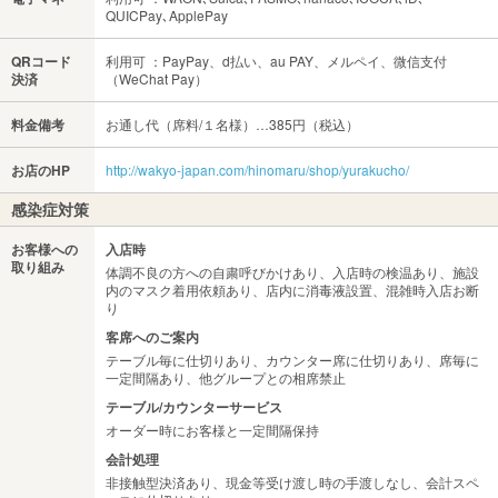
QUICPay､ApplePay
QRコード
利用可 ：PayPay、d払い、au PAY、メルペイ、微信支付
決済
（WeChat Pay）
料金備考
お通し代（席料/１名様）…385円（税込）
お店のHP
http://wakyo-japan.com/hinomaru/shop/yurakucho/
感染症対策
お客様への
入店時
取り組み
体調不良の方への自粛呼びかけあり、入店時の検温あり、施設
内のマスク着用依頼あり、店内に消毒液設置、混雑時入店お断
り
客席へのご案内
テーブル毎に仕切りあり、カウンター席に仕切りあり、席毎に
一定間隔あり、他グループとの相席禁止
テーブル/カウンターサービス
オーダー時にお客様と一定間隔保持
会計処理
非接触型決済あり、現金等受け渡し時の手渡しなし、会計スペ