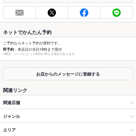
お席
総席数
150席
最大宴会収
150人(★昼宴会も受付中★)
容人数
ネットでかんたん予約
個室
なし
ご予約ならネット予約が便利です。
即予約
：来店日の当日18時まで受付
※曜日、コースによって締切が異なる場合があります。
座敷
なし
掘りごたつ
なし
お店からのメッセージに登録する
カウンター
あり ：総本店：6席/2号店：10席
関連リンク
ソファー
あり
関連店舗
テラス席
あり ：2号店：8席
ヒノマル食堂
ジャンル
貸切
貸切可
設備
ヒノマル食堂 本店
居酒屋
エリア