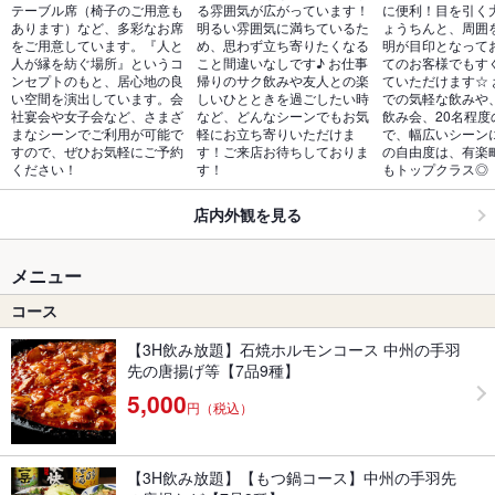
テーブル席（椅子のご用意も
る雰囲気が広がっています！
に便利！目を引く
あります）など、多彩なお席
明るい雰囲気に満ちているた
ょうちんと、周囲
をご用意しています。『人と
め、思わず立ち寄りたくなる
明が目印となって
人が縁を紡ぐ場所』というコ
こと間違いなしです♪ お仕事
てのお客様でもす
ンセプトのもと、居心地の良
帰りのサク飲みや友人との楽
ていただけます☆ 
い空間を演出しています。会
しいひとときを過ごしたい時
での気軽な飲みや
社宴会や女子会など、さまざ
など、どんなシーンでもお気
飲み会、20名程度
まなシーンでご利用が可能で
軽にお立ち寄りいただけま
で、幅広いシーン
すので、ぜひお気軽にご予約
す！ご来店お待ちしておりま
の自由度は、有楽
ください！
す！
もトップクラス◎
店内外観を見る
メニュー
コース
【3H飲み放題】石焼ホルモンコース 中州の手羽
先の唐揚げ等【7品9種】
5,000
円（税込）
【3H飲み放題】【もつ鍋コース】中州の手羽先