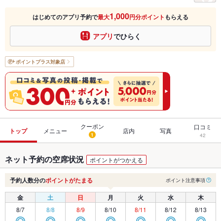
1,000
はじめてのアプリ予約で
最大
円分ポイント
もらえる
アプリ
でひらく
ポイントプラス
対象店
クーポン
口コミ
トップ
メニュー
店内
写真
1
42
ネット予約の空席状況
ポイントがつかえる
予約人数分の
ポイントがたまる
ポイント注意事項
金
土
日
月
火
水
木
8/7
8/8
8/9
8/10
8/11
8/12
8/13