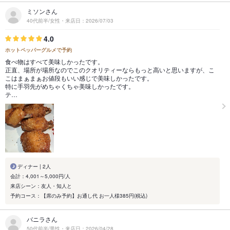
ミソンさん
40代前半/女性・来店日：2026/07/03
4.0
ホットペッパーグルメで予約
食べ物はすべて美味しかったです。
正直、場所が場所なのでこのクオリティーならもっと高いと思いますが、こ
こはまぁまぁお値段もいい感じで美味しかったです。
特に手羽先がめちゃくちゃ美味しかったです。
テ…
ディナー | 2人
会計：4,001～5,000円/人
来店シーン：友人・知人と
予約コース：【席のみ予約】お通し代 お一人様385円(税込)
バニラさん
50代前半/男性・来店日：2026/04/28