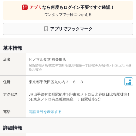
アプリ
なら何度もログイン不要ですぐ確認！
ワンタップで手軽につかえる
アプリでブックマーク
基本情報
店名
ヒノマル食堂 有楽町店
居酒屋/焼き鳥/東京/有楽町/日比谷/銀座一丁目/駅チカ/昭和レトロ/コスパ/昼
飲み/宴会
住所
東京都千代田区丸の内３－６－８
アクセス
JR山手線有楽町駅徒歩1分/東京メトロ日比谷線日比谷駅徒歩1
分/東京メトロ有楽町線銀座一丁目駅徒歩2分
電話
電話番号を表示する
詳細情報