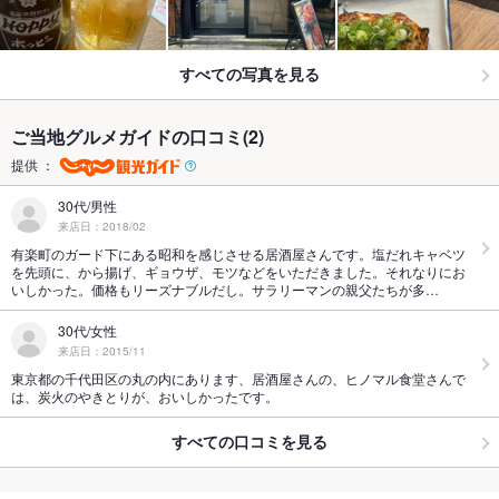
すべての写真を見る
ご当地グルメガイドの口コミ(2)
提供 ：
30代/男性
来店日：2018/02
有楽町のガード下にある昭和を感じさせる居酒屋さんです。塩だれキャベツ
を先頭に、から揚げ、ギョウザ、モツなどをいただきました。それなりにお
いしかった。価格もリーズナブルだし。サラリーマンの親父たちが多…
30代/女性
来店日：2015/11
東京都の千代田区の丸の内にあります、居酒屋さんの、ヒノマル食堂さんで
は、炭火のやきとりが、おいしかったです。
すべての口コミを見る