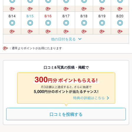
◎
◎
◎
◎
◎
◎
◎
8/14
8/15
8/16
8/17
8/18
8/19
8/20
◎
◎
◎
◎
◎
◎
◎
8/21
8/22
8/23
8/24
8/25
8/26
8/27
他の日付を見る
◎
◎
◎
◎
◎
◎
◎
：通常よりポイントがお得にたまります
8/28
8/29
8/30
8/31
9/1
9/2
9/3
口コミ&写真の投稿・掲載で
◎
◎
◎
◎
◎
◎
◎
9/4
9/5
9/6
9/7
9/8
9/9
9/10
◎
◎
◎
◎
◎
◎
◎
口コミを投稿する