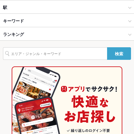
Wi-Fi
あり
ヒノマル食堂 新橋別館
和風
有楽町
駅
バリアフリ
あり ：車椅子で入店可
ー
銀座・有楽町・新橋・築地・月島 × 居酒屋
有楽町 × 居酒屋
銀座駅
キーワード
駐車場
なし ：近隣にコインパーキングあり
銀座・有楽町・新橋・築地・月島 × 和風
有楽町 × 和風
銀座一丁目駅
ランキング
手羽先
からあげ
馬刺し
カニ料理
刺身
フライドポテト
牛すじ
英語メニュ
焼きそば
鶏皮
あり
もつ鍋
餃子
焼売
とんこつラーメン
有楽町駅 × 居酒屋
東京
有楽町駅
東京のグルメランキング
ー
検索
有楽町駅 × 和風
東京 × 居酒屋
東京の居酒屋ランキング
その他設備
英語対応スタッフ在籍
その他
東京 × 和風
銀座・有楽町・新橋・築地・月島のグルメランキング
飲み放題
あり ：コースに飲み放題あり
銀座・有楽町・新橋・築地・月島の居酒屋ランキング
食べ放題
なし
有楽町のグルメランキング
お酒
カクテル充実、焼酎充実、日本酒充実、ワイン充実
有楽町の居酒屋ランキング
お子様連れ
お子様連れ歓迎 ：子供可（乳児・未就学児・小学生）、ベビー
カー入店可※ベビーカーでのご来店の際は、店舗にご連絡下さ
い。