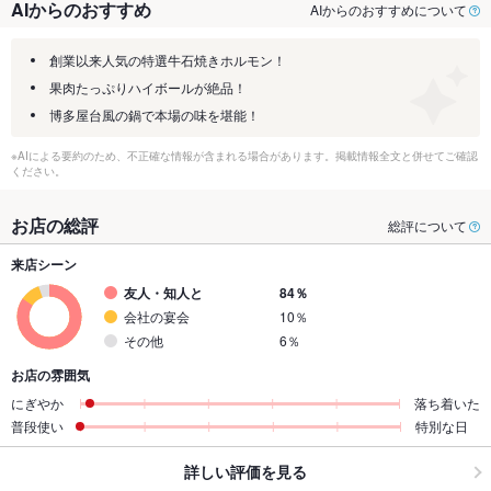
AIからのおすすめ
AIからのおすすめについて
創業以来人気の特選牛石焼きホルモン！
果肉たっぷりハイボールが絶品！
博多屋台風の鍋で本場の味を堪能！
※AIによる要約のため、不正確な情報が含まれる場合があります。掲載情報全文と併せてご確認
ください。
お店の総評
総評について
来店シーン
友人・知人と
84％
会社の宴会
10％
その他
6％
お店の雰囲気
にぎやか
落ち着いた
普段使い
特別な日
詳しい評価を見る