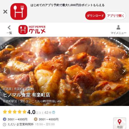
はじめてのアプリ予約で最大
1,000円分ポイントもらえる
ダウンロード
アプリで開く
一覧
マイメニュー
居酒屋 | 有楽町 | 東京都
ヒノマル食堂 有楽町店
有楽町駅近！安い旨いこだわり料理勢揃い！
4.0
42
口コミ
件
3001～4000円
3001～4000円
ただいま営業時間外
15:00～翌0:00