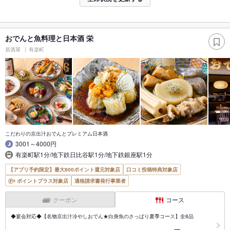
おでんと魚料理と日本酒 栄
居酒屋
有楽町
こだわりの京出汁おでんとプレミアム日本酒
3001～4000円
有楽町駅1分/地下鉄日比谷駅1分/地下鉄銀座駅1分
【アプリ予約限定】最大800ポイント還元対象店
口コミ投稿特典対象店
ポイントプラス対象店
適格請求書発行事業者
クーポン
コース
◆宴会対応◆【名物京出汁冷やしおでん★白身魚のさっぱり夏季コース】全8品