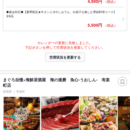
4,500円
（税込）
◆宴会対応◆【夏季限定★牛タンと冷やしおでん、白茄子を愉しむ季節料理コース】
全8品
5,500円
（税込）
カレンダーの更新に失敗しました。
下記ボタンを押して空席状況を更新してください。
空席状況を更新する
まぐろ自慢×海鮮居酒屋 海の達磨 魚心-うおしん- 有楽
町店
居酒屋
有楽町