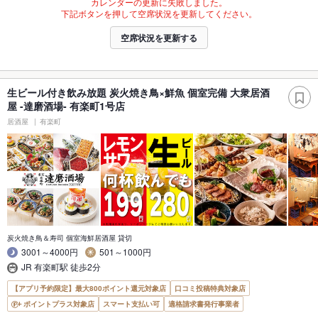
カレンダーの更新に失敗しました。
下記ボタンを押して空席状況を更新してください。
空席状況を更新する
生ビール付き飲み放題 炭火焼き鳥×鮮魚 個室完備 大衆居酒
屋 -達磨酒場- 有楽町1号店
居酒屋
有楽町
炭火焼き鳥＆寿司 個室海鮮居酒屋 貸切
3001～4000円
501～1000円
JR 有楽町駅 徒歩2分
【アプリ予約限定】最大800ポイント還元対象店
口コミ投稿特典対象店
ポイントプラス対象店
スマート支払い可
適格請求書発行事業者