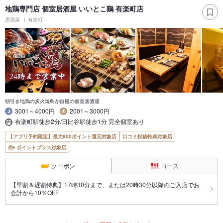
地鶏専門店 個室居酒屋 いいとこ鷄 有楽町店
居酒屋
有楽町
朝引き地鶏の炭火焼鳥が自慢の個室居酒屋
3001～4000円
2001～3000円
有楽町駅徒歩2分/日比谷駅徒歩1分 完全個室あり
【アプリ予約限定】最大800ポイント還元対象店
口コミ投稿特典対象店
ポイントプラス対象店
クーポン
コース
【早割＆遅割特典】17時30分まで、または20時30分以降のご入店でお
会計から10％OFF