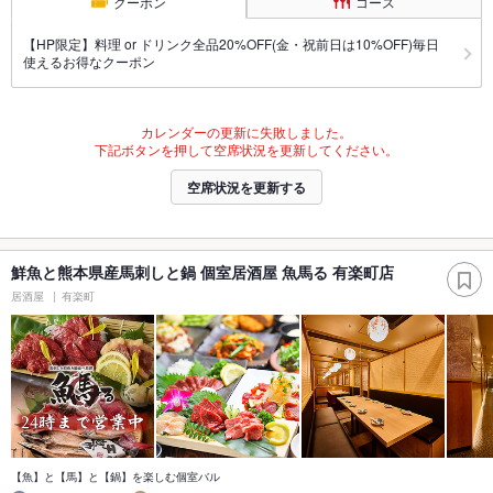
クーポン
コース
【HP限定】料理 or ドリンク全品20%OFF(金・祝前日は10%OFF)毎日
使えるお得なクーポン
カレンダーの更新に失敗しました。
下記ボタンを押して空席状況を更新してください。
空席状況を更新する
鮮魚と熊本県産馬刺しと鍋 個室居酒屋 魚馬る 有楽町店
居酒屋
有楽町
【魚】と【馬】と【鍋】を楽しむ個室バル