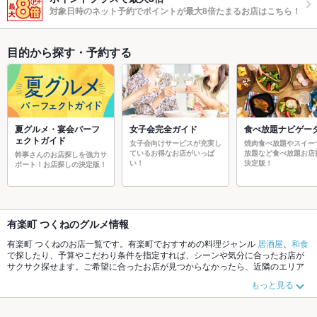
対象日時のネット予約でポイントが最大8倍たまるお店はこちら！
目的から探す・予約する
夏グルメ・宴会パーフ
女子会完全ガイド
食べ放題ナビゲー
ェクトガイド
女子会向けサービスが充実し
焼肉食べ放題やスイー
ているお得なお店がいっぱ
放題など食べ放題お店
幹事さんのお店探しを強力サ
い！
決定版！
ポート！お店探しの決定版！
有楽町 つくねのグルメ情報
有楽町 つくねのお店一覧です。有楽町でおすすめの料理ジャンル
居酒屋
、
和食
で探したり、予算やこだわり条件を指定すれば、シーンや気分に合ったお店が
サクサク探せます。ご希望に合ったお店が見つからなかったら、近隣のエリア
新橋
、
銀座
、
有楽町
もチェックしてみてください。ホットペッパーグルメな
もっと見る
ら、お得なクーポンはもちろん、こだわりメニュー
からあげ
、
お茶漬け
、
馬刺
し
や季節のおすすめ料理など、お店の最新情報をご紹介しているので安心！24
時間使える簡単便利なネット予約が使えるお店も拡大中です。友達どうしの飲