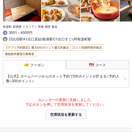
有楽町 居酒屋 イタリアン 和食 個室 宴会
3001～4000円
日比谷駅A1出口直結/銀座駅C1出口すぐ/JR有楽町駅
【アプリ予約限定】最大800ポイント還元対象店
口コミ投稿特典対象店
適格請求書発行事業者
クーポン
コース
【公式】ホームページからのネット予約でDKポイントが貯まる<予約人
数×300ポイント>
カレンダーの更新に失敗しました。
下記ボタンを押して空席状況を更新してください。
空席状況を更新する