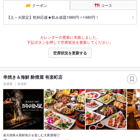
クーポン
コース
【土～火限定】乾杯応援★飲み放題1980円⇒1480円！
カレンダーの更新に失敗しました。
下記ボタンを押して空席状況を更新してください。
空席状況を更新する
串焼き＆海鮮 酔燈屋 有楽町店
居酒屋
有楽町
炭火焼鳥＆新鮮魚介を楽しむ大衆酒場◎