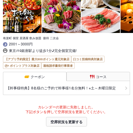
有楽町 個室 居酒屋 飲み放題 接待 二次会
2001～3000円
東京ﾒﾄﾛ銀座駅より徒歩1分♪完全個室完備!
【アプリ予約限定】最大800ポイント還元対象店
口コミ投稿特典対象店
ポイントプラス対象店
適格請求書発行事業者
クーポン
コース
【幹事様特典】8名様のご予約で幹事様1名分無料！※土～木曜日限定
カレンダーの更新に失敗しました。
下記ボタンを押して空席状況を更新してください。
空席状況を更新する