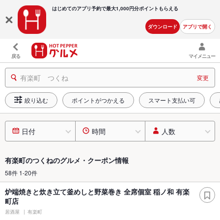
はじめてのアプリ予約で最大
1,000円分ポイントもらえる
ダウンロード
アプリで開く
戻る
マイメニュー
有楽町 つくね
変更
絞り込む
ポイントがつかえる
スマート支払い可
日付
時間
人数
有楽町のつくねのグルメ・クーポン情報
58件 1-20件
炉端焼きと炊き立て釜めしと野菜巻き 全席個室 稲ノ和 有楽
町店
居酒屋
有楽町