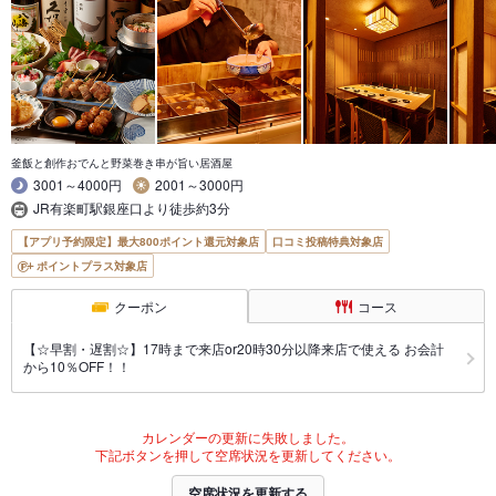
釜飯と創作おでんと野菜巻き串が旨い居酒屋
3001～4000円
2001～3000円
JR有楽町駅銀座口より徒歩約3分
【アプリ予約限定】最大800ポイント還元対象店
口コミ投稿特典対象店
ポイントプラス対象店
クーポン
コース
【☆早割・遅割☆】17時まで来店or20時30分以降来店で使える お会計
から10％OFF！！
カレンダーの更新に失敗しました。
下記ボタンを押して空席状況を更新してください。
空席状況を更新する