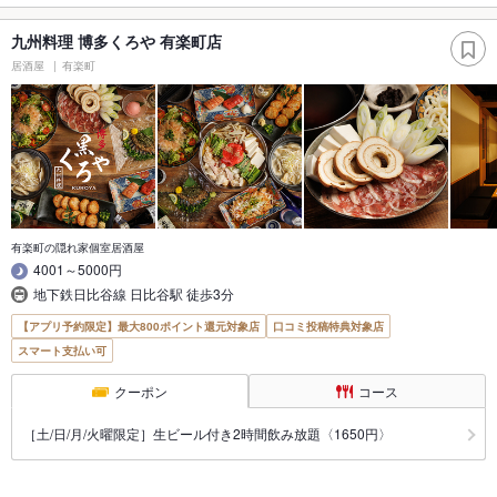
九州料理 博多くろや 有楽町店
居酒屋
有楽町
有楽町の隠れ家個室居酒屋
4001～5000円
地下鉄日比谷線 日比谷駅 徒歩3分
【アプリ予約限定】最大800ポイント還元対象店
口コミ投稿特典対象店
スマート支払い可
クーポン
コース
［土/日/月/火曜限定］生ビール付き2時間飲み放題〈1650円〉