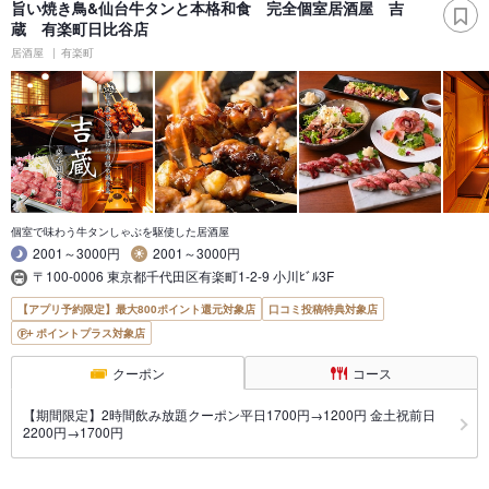
旨い焼き鳥&仙台牛タンと本格和食 完全個室居酒屋 吉
蔵 有楽町日比谷店
居酒屋
有楽町
個室で味わう牛タンしゃぶを駆使した居酒屋
2001～3000円
2001～3000円
〒100-0006 東京都千代田区有楽町1-2-9 小川ﾋﾞﾙ3F
【アプリ予約限定】最大800ポイント還元対象店
口コミ投稿特典対象店
ポイントプラス対象店
クーポン
コース
【期間限定】2時間飲み放題クーポン平日1700円→1200円 金土祝前日
2200円→1700円