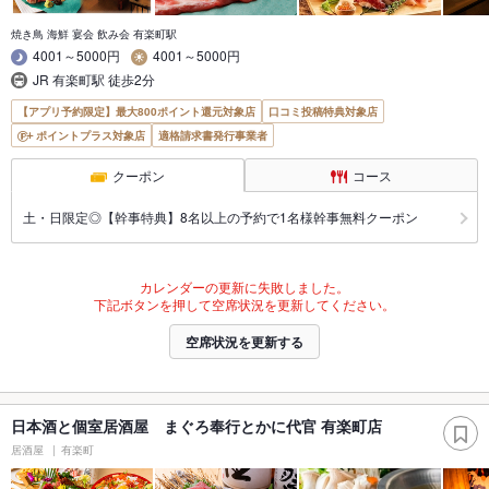
焼き鳥 海鮮 宴会 飲み会 有楽町駅
4001～5000円
4001～5000円
JR 有楽町駅 徒歩2分
【アプリ予約限定】最大800ポイント還元対象店
口コミ投稿特典対象店
ポイントプラス対象店
適格請求書発行事業者
クーポン
コース
土・日限定◎【幹事特典】8名以上の予約で1名様幹事無料クーポン
カレンダーの更新に失敗しました。
下記ボタンを押して空席状況を更新してください。
空席状況を更新する
日本酒と個室居酒屋 まぐろ奉行とかに代官 有楽町店
居酒屋
有楽町