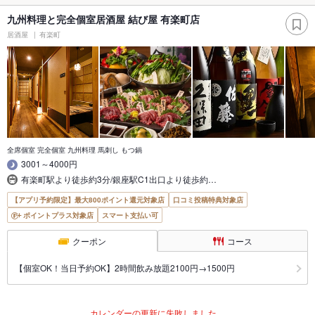
九州料理と完全個室居酒屋 結び屋 有楽町店
居酒屋
有楽町
全席個室 完全個室 九州料理 馬刺し もつ鍋
3001～4000円
有楽町駅より徒歩約3分/銀座駅C1出口より徒歩約…
【アプリ予約限定】最大800ポイント還元対象店
口コミ投稿特典対象店
ポイントプラス対象店
スマート支払い可
クーポン
コース
【個室OK！当日予約OK】2時間飲み放題2100円→1500円
カレンダーの更新に失敗しました。