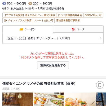
5001～6000円
2001～3000円
3h飲み放題付ｺｰｽあり～♪JR有楽町駅徒歩2分
【アプリ予約限定】最大350ポイント還元対象店
口コミ投稿特典対象店
COIN+支払い可
ポイントプラス対象店
スマート支払い可
適格請求書発行事業者
クーポン
コース
【誕生日・記念日特典】デザートプレート 2,000円
カレンダーの更新に失敗しました。
下記ボタンを押して空席状況を更新してください。
空席状況を更新する
個室ダイニング ウメ子の家 有楽町駅前店（銀座）
居酒屋
有楽町