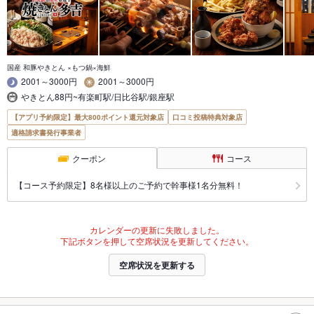
国産 和豚やきとん ×もつ鍋×海鮮
2001～3000円
2001～3000円
やきとん88円~有楽町駅/日比谷駅/銀座駅
【アプリ予約限定】最大800ポイント還元対象店
口コミ投稿特典対象店
適格請求書発行事業者
クーポン
コース
【コース予約限定】8名様以上のご予約で幹事様1名分無料！
カレンダーの更新に失敗しました。
下記ボタンを押して空席状況を更新してください。
空席状況を更新する