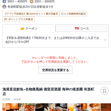
3001～4000円
2001～3000円
有楽町駅徒歩2分/日比谷駅徒歩1分
【アプリ予約限定】最大800ポイント還元対象店
口コミ投稿特典対象店
ポイントプラス対象店
クーポン
コース
【早割＆遅割特典】17時30分まで、または20時30分以降のご入店でお
会計から10％OFF
カレンダーの更新に失敗しました。
下記ボタンを押して空席状況を更新してください。
空席状況を更新する
漁港直送鮮魚×名物痛風鍋 個室居酒屋 海神の後楽園 有楽町
店
居酒屋
有楽町