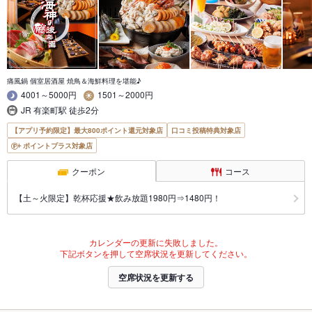
痛風鍋 個室居酒屋 焼鳥＆海鮮料理を堪能♪
4001～5000円
1501～2000円
JR 有楽町駅 徒歩2分
【アプリ予約限定】最大800ポイント還元対象店
口コミ投稿特典対象店
ポイントプラス対象店
クーポン
コース
【土～火限定】乾杯応援★飲み放題1980円⇒1480円！
カレンダーの更新に失敗しました。
下記ボタンを押して空席状況を更新してください。
空席状況を更新する