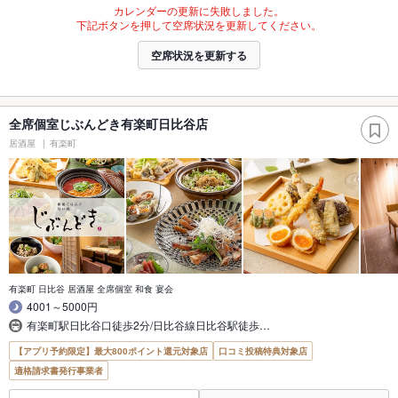
カレンダーの更新に失敗しました。
下記ボタンを押して空席状況を更新してください。
空席状況を更新する
全席個室じぶんどき有楽町日比谷店
居酒屋
有楽町
有楽町 日比谷 居酒屋 全席個室 和食 宴会
4001～5000円
有楽町駅日比谷口徒歩2分/日比谷線日比谷駅徒歩…
【アプリ予約限定】最大800ポイント還元対象店
口コミ投稿特典対象店
適格請求書発行事業者