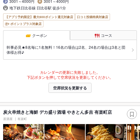
3001～4000円
3001～4000円
地下鉄日比谷線 日比谷駅 徒歩1分
【アプリ予約限定】最大800ポイント還元対象店
口コミ投稿特典対象店
ポイントプラス対象店
クーポン
コース
幹事必見★8名毎に1名無料！16名の場合は2名、24名の場合は3名と団
体様お得♪
カレンダーの更新に失敗しました。
下記ボタンを押して空席状況を更新してください。
空席状況を更新する
炭火串焼きと海鮮 デカ盛り酒場 やきとん多吉 有楽町店
居酒屋
有楽町