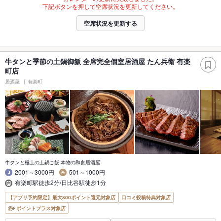
下記ボタンを押して空席状況を更新してください。
空席状況を更新する
牛タンと季節の土鍋御飯 全席完全個室居酒屋 たん兵衛 有楽
町店
居酒屋
有楽町
牛タンと極上の土鍋ご飯 本物の和食居酒屋
2001～3000円
501～1000円
有楽町駅徒歩2分/日比谷駅徒歩1分
【アプリ予約限定】最大800ポイント還元対象店
口コミ投稿特典対象店
ポイントプラス対象店