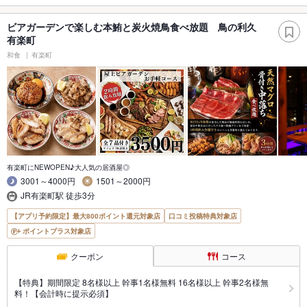
ビアガーデンで楽しむ本鮪と炭火焼鳥食べ放題 鳥の利久
有楽町
和食
有楽町
有楽町にNEWOPEN♪大人気の居酒屋◎
3001～4000円
1501～2000円
JR有楽町駅 徒歩3分
【アプリ予約限定】最大800ポイント還元対象店
口コミ投稿特典対象店
ポイントプラス対象店
クーポン
コース
【特典】期間限定 8名様以上 幹事1名様無料 16名様以上 幹事2名様無
料！【会計時に提示必須】