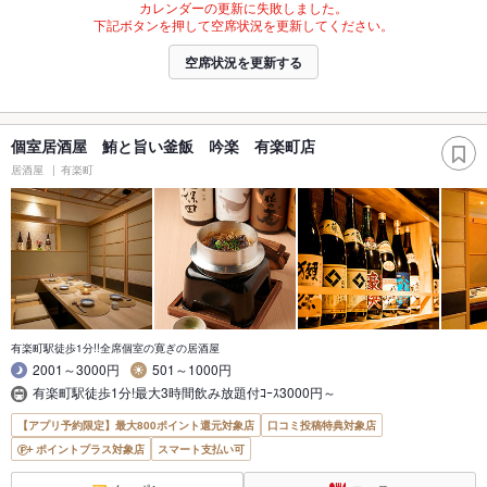
カレンダーの更新に失敗しました。
下記ボタンを押して空席状況を更新してください。
空席状況を更新する
個室居酒屋 鮪と旨い釜飯 吟楽 有楽町店
居酒屋
有楽町
有楽町駅徒歩1分!!全席個室の寛ぎの居酒屋
2001～3000円
501～1000円
有楽町駅徒歩1分!最大3時間飲み放題付ｺｰｽ3000円～
【アプリ予約限定】最大800ポイント還元対象店
口コミ投稿特典対象店
ポイントプラス対象店
スマート支払い可