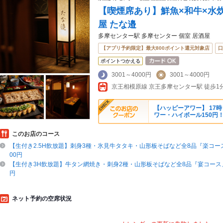
【喫煙席あり】鮮魚×和牛×水炊
屋 たな邉
多摩センター駅 多摩センター 個室 居酒屋
【アプリ予約限定】最大800ポイント還元対象店
口
ポイントつかえる
3001～4000円
3001～4000円
京王相模原線 京王多摩センター駅 徒歩1
【ハッピーアワー】 17
ワー・ハイボール150円
このお店のコース
【生付き2.5H飲放題】刺身3種・氷見牛タタキ・山形板そばなど全8品『楽コース』
00円
【生付き3H飲放題】牛タン網焼き・刺身2種・山形板そばなど全8品『宴コース』6
円
ネット予約の空席状況