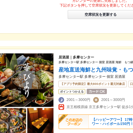
カレンダーの更新に失敗しました。
下記ボタンを押して空席状況を更新してくだ
空席状況を更新する
居酒屋｜多摩センター
多摩センター駅 多摩センター 個室 居酒屋 海鮮 もつ鍋
産地直送海鮮と九州味覚・もつ
多摩センター駅 多摩センター 個室 居酒屋
【アプリ予約限定】最大800ポイント還元対象店
口
ポイントつかえる
2001～3000円
2001～3000円
京王相模原線 京王多摩センター駅 徒歩1
【ハッピーアワー】 17
ワー・ハイボール150円