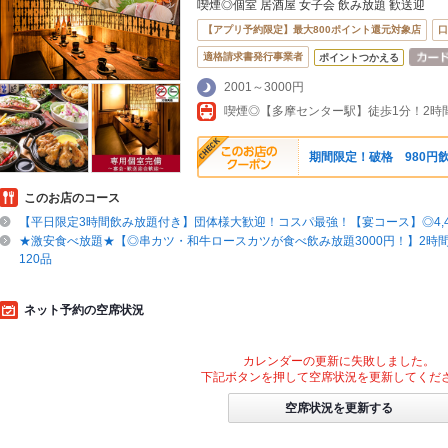
喫煙◎個室 居酒屋 女子会 飲み放題 歓送迎
【アプリ予約限定】最大800ポイント還元対象店
口
適格請求書発行事業者
ポイントつかえる
2001～3000円
喫煙◎【多摩センター駅】徒歩1分！2時間
期間限定！破格 980円
このお店のコース
【平日限定3時間飲み放題付き】団体様大歓迎！コスパ最強！【宴コース】◎4,400
★激安食べ放題★【◎串カツ・和牛ロースカツが食べ飲み放題3000円！】2時
120品
ネット予約の空席状況
カレンダーの更新に失敗しました。
下記ボタンを押して空席状況を更新してくだ
空席状況を更新する