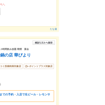
さい。
たな邉
 3時間飲み放題 喫煙 宴会
鍋の店 華びより
コミ投稿特典対象店
ポイントプラス対象店
分
時までの予約・入店で生ビール・レモンサ
！