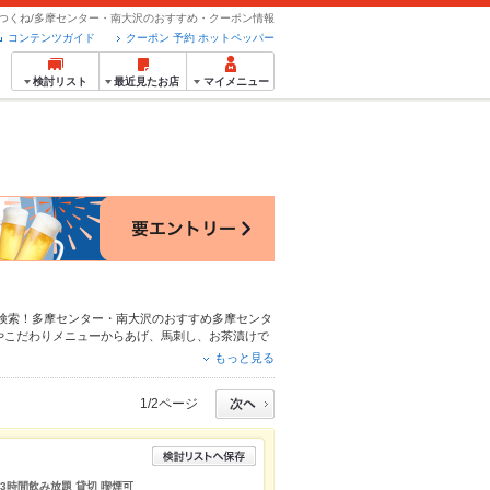
つくね/多摩センター・南大沢のおすすめ・クーポン情報
コンテンツガイド
クーポン 予約 ホットペッパー
検討リスト
最近見たお店
マイメニュー
検索！多摩センター・南大沢のおすすめ
多摩センタ
やこだわりメニュー
からあげ
、
馬刺し
、
お茶漬け
で
メニューや季節のおすすめ料理など、お店の最新情
もっと見る
。友達どうしの飲み会にも、会社の宴会にも、デー
1/2ページ
 3時間飲み放題 貸切 喫煙可