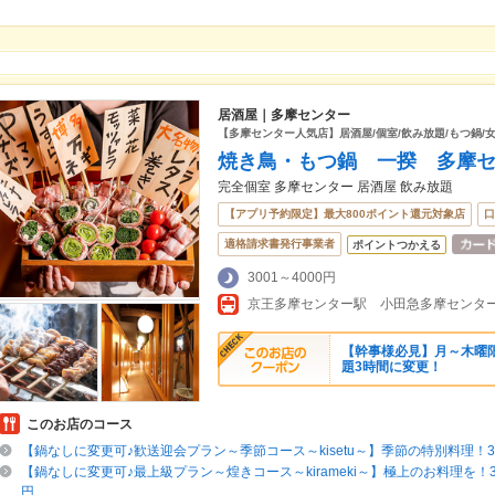
居酒屋｜多摩センター
【多摩センター人気店】居酒屋/個室/飲み放題/もつ鍋/女
焼き鳥・もつ鍋 一揆 多摩
完全個室 多摩センター 居酒屋 飲み放題
【アプリ予約限定】最大800ポイント還元対象店
口
適格請求書発行事業者
ポイントつかえる
3001～4000円
【幹事様必見】月～木曜限
題3時間に変更！
このお店のコース
【鍋なしに変更可♪歓送迎会プラン～季節コース～kisetu～】季節の特別料理！3
【鍋なしに変更可♪最上級プラン～煌きコース～kirameki～】極上のお料理を！3
円