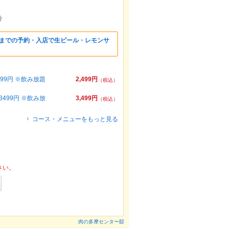
分
時までの予約・入店で生ビール・レモンサ
！
9円 ※飲み放題
2,499円
（税込）
99円 ※飲み放
3,499円
（税込）
コース・メニューをもっと見る
さい。
肉の多摩センター邸