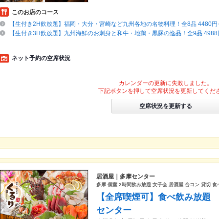
このお店のコース
【生付き2H飲放題】福岡・大分・宮崎など九州各地の名物料理！全8品 4480円⇒
【生付き3H飲放題】九州海鮮のお刺身と和牛・地鶏・黒豚の逸品！全9品 4988円
ネット予約の空席状況
カレンダーの更新に失敗しました。
下記ボタンを押して空席状況を更新してくだ
空席状況を更新する
居酒屋｜多摩センター
多摩 個室 2時間飲み放題 女子会 居酒屋 合コン 貸切 食
【全席喫煙可】食べ飲み放題
センター