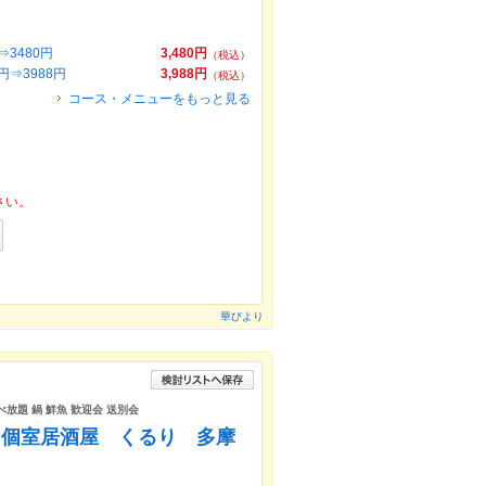
3480円
3,480円
（税込）
⇒3988円
3,988円
（税込）
コース・メニューをもっと見る
さい。
華びより
べ放題 鍋 鮮魚 歓迎会 送別会
 個室居酒屋 くるり 多摩