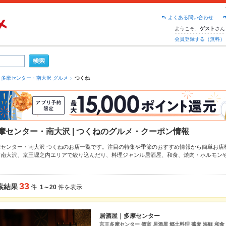
よくある問い合わせ
ようこそ、
さん
ゲスト
会員登録する（無料）
多摩センター・南大沢 グルメ
つくね
摩センター・南大沢 | つくねのグルメ・クーポン情報
摩センター・南大沢 つくねのお店一覧です。注目の特集や季節のおすすめ情報から簡単お店
、
南大沢
、
京王堀之内
エリアで絞り込んだり、料理ジャンル
居酒屋
、
和食
、
焼肉・ホルモン
店探しができます。ホットペッパーグルメなら、お得なクーポンはもちろん、とっておきの
をご紹介しているので安心！24時間使える簡単便利なネット予約が使えるお店も拡大中です
やパーティーにもお得に便利にホットペッパーグルメをご利用ください。
33
索結果
件
1～20
件を表示
居酒屋｜多摩センター
京王多摩センター 個室 居酒屋 郷土料理 蕎麦 海鮮 和食