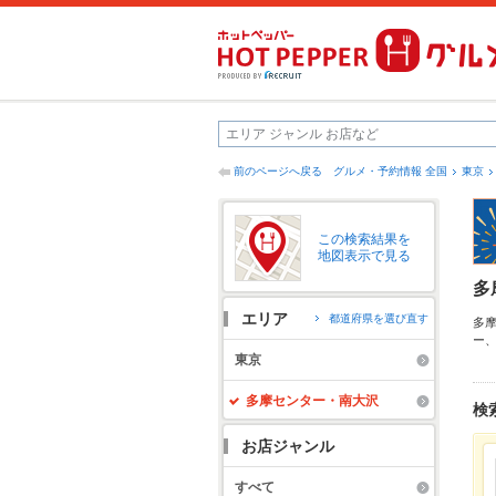
前のページへ戻る
グルメ・予約情報 全国
東京
この検索結果を
地図表示で見る
多
エリア
都道府県を選び直す
多
ー
お
東京
報
ト
多摩センター・南大沢
検
お店ジャンル
すべて