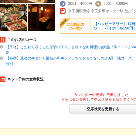
3001～4000円
2001～3000円
京王相模原線 京王多摩センター駅 徒歩1
【ハッピーアワー】 17
ワー・ハイボール150円
このお店のコース
【手軽】こだわり尽くした厚切り牛タンと様々な肉料理の全8品『柊コース』249
別
【特撰】最強の牛タンと最高の和牛レアカツでおもてなしの全8品『楠コース』34
題別
ネット予約の空席状況
カレンダーの更新に失敗しました。
下記ボタンを押して空席状況を更新してくだ
空席状況を更新する