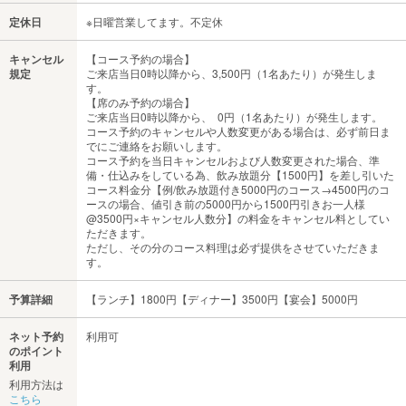
定休日
※日曜営業してます。不定休
キャンセル
【コース予約の場合】
規定
ご来店当日0時以降から、3,500円（1名あたり）が発生しま
す。
【席のみ予約の場合】
ご来店当日0時以降から、 0円（1名あたり）が発生します。
コース予約のキャンセルや人数変更がある場合は、必ず前日ま
でにご連絡をお願いします。
コース予約を当日キャンセルおよび人数変更された場合、準
備・仕込みをしている為、飲み放題分【1500円】を差し引いた
コース料金分【例/飲み放題付き5000円のコース→4500円のコ
ースの場合、値引き前の5000円から1500円引きお一人様
@3500円×キャンセル人数分】の料金をキャンセル料としてい
ただきます。
ただし、その分のコース料理は必ず提供をさせていただきま
す。
予算詳細
【ランチ】1800円【ディナー】3500円【宴会】5000円
ネット予約
利用可
のポイント
利用
利用方法は
こちら