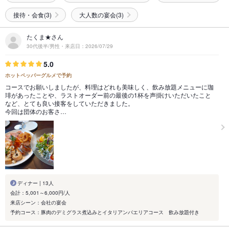
接待・会食(3)
大人数の宴会(3)
たくま★さん
30代後半/男性・来店日：2026/07/29
5.0
ホットペッパーグルメで予約
コースでお願いしましたが、料理はどれも美味しく、飲み放題メニューに珈
琲があったことや、ラストオーダー前の最後の1杯を声掛けいただいたこと
など、とても良い接客をしていただきました。
今回は団体のお客さ…
ディナー | 13人
会計：5,001～6,000円/人
来店シーン：会社の宴会
予約コース：豚肉のデミグラス煮込みとイタリアンパエリアコース 飲み放題付き