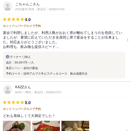
こちゃんこさん
20代後半/女性・来店日：2026/07/24
4.0
ホットペッパーグルメで予約
宴会で利用しましたが、利用人数がおおく席が離れてしまうのを危惧してい
ましたが、要望に応えていただき全員同じ席で宴会をすることが出来まし
た。対応ありがとうございました。
お料理も、飲み物も提供スピード…
ディナー | 28人
会計：30,001円～/人
来店シーン：会社の宴会
予約コース：信州アルプス牛ビステッカコース 飲み放題付き
KAZZさん
60代～/男性・来店日：2026/07/21
5.0
ホットペッパーグルメで予約
どれも美味しくて大満足でした！