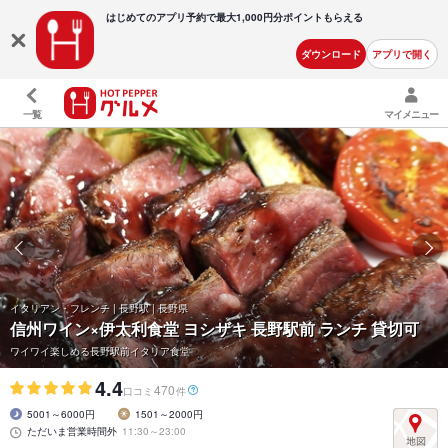
はじめてのアプリ予約で最大
1,000円分ポイントもらえる
ダウンロード
アプリで開く
一覧
マイメニュー
イタリアン・フレンチ | 長野駅 | 長野県
信州ワイン×伊太利食堂 ヨシザキ 長野駅前 ランチ 貸切可
ワイワイ楽しめる長野駅前イタリア食堂
4.4
470
口コミ
件
5001～6000円
1501～2000円
ただいま営業時間外
11:30～23:00