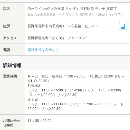
店名
信州ワイン×伊太利食堂 ヨシザキ 長野駅前 ランチ 貸切可
宴会 女子会 飲み放題 パスタ ワイン 肉 長野駅 チーズ 誕生日 イタリアン
住所
長野県長野市南千歳町1-3-7守谷第一ビル2F-1
アクセス
長野駅善光寺口から3分 タリーズ２F
電話
電話番号を表示する
詳細情報
営業時間
月～日、祝日、祝前日: 11:30～23:00 （料理L.O. 22:00 ドリン
クL.O. 22:30）
月火水木
ランチ 11:30～15:00（LO.14:30) /ディナー 17:00～23:00(
LO.フード22:00/ドリンク22:30)
金土日
ランチ 11:30～LO.14:30/ディナー 17:00～23:00( LO.フード
22:00/ドリンク22:30)
お問い合わ
11：30～22:00
せ時間