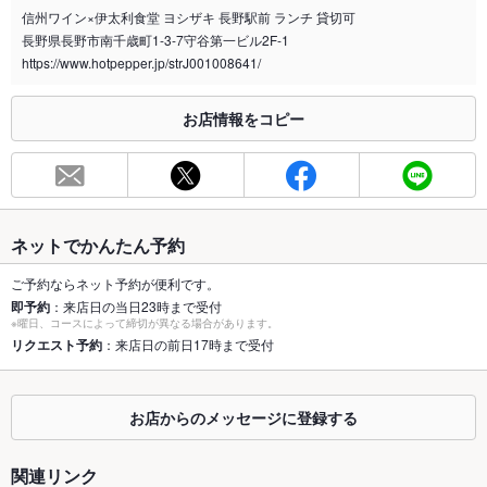
信州ワイン×伊太利食堂 ヨシザキ 長野駅前 ランチ 貸切可
喫煙専用室
なし
長野県長野市南千歳町1-3-7守谷第一ビル2F-1
https://www.hotpepper.jp/strJ001008641/
※2020年4月1日～受動喫煙対策に関する法律が施行されています。正しい情報はお店へお問い
合わせください。
お店情報をコピー
お席
総席数
55席(ソファ席・カップル席・カウンター席・宴会席にはテーブ
ル席☆)
最大宴会収
40人
容人数
ネットでかんたん予約
個室
なし ：ソファ席は背もたれが高いので、別のお客様同士が目が
ご予約ならネット予約が便利です。
合うことはありません。
即予約
：来店日の当日23時まで受付
※曜日、コースによって締切が異なる場合があります。
座敷
リクエスト予約
：来店日の前日17時まで受付
なし ：お座敷はございませんが、ゆったり座れるテーブル席を
ご用意しております。
掘りごたつ
なし ：掘りごたつはございませんが、ゆったり座れるテーブル
お店からのメッセージに登録する
席をご用意しております。
カウンター
あり ：会話が楽しめるカウンター席は大人だけの特等席！おひ
関連リンク
とり様歓迎！デートにも◎