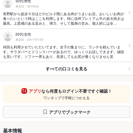
30代/男性
来店日：2019/02
長野駅から徒歩５分ほどのビル２階にある肉がうまいお店。おいしいお肉が
食べたいという時はここを利用します。特に信州プレミアム牛の炭火焼きは
最高。上質感のある旨みと、弾力、そして脂身の甘み。個人的には全…
20代/女性
来店日：2017/01/03
何回も利用させていただいてます。女子の集まりに、ランチを頼んでいま
す。サラダバーとドリンクバーがあるので、ゆっくりお話しできます。値段
も安いです。ソファー席もあり、長居してもお尻が痛くなりません笑
すべての口コミを見る
アプリ
なら何度もログイン不要ですぐ確認！
ワンタップで手軽につかえる
アプリでブックマーク
基本情報