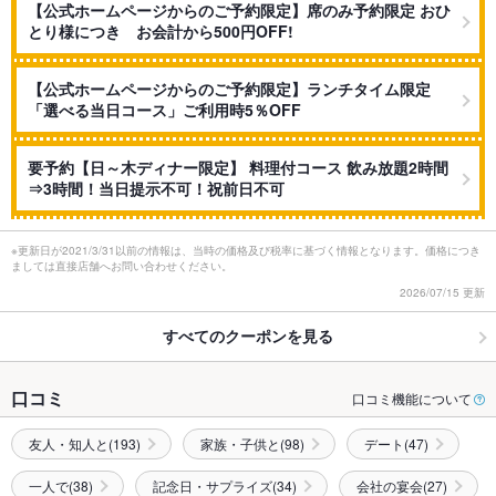
【公式ホームページからのご予約限定】席のみ予約限定 おひ
とり様につき お会計から500円OFF!
【公式ホームページからのご予約限定】ランチタイム限定
「選べる当日コース」ご利用時5％OFF
要予約【日～木ディナー限定】 料理付コース 飲み放題2時間
⇒3時間！当日提示不可！祝前日不可
※更新日が2021/3/31以前の情報は、当時の価格及び税率に基づく情報となります。価格につき
ましては直接店舗へお問い合わせください。
2026/07/15 更新
すべてのクーポンを見る
口コミ
口コミ機能について
友人・知人と(193)
家族・子供と(98)
デート(47)
一人で(38)
記念日・サプライズ(34)
会社の宴会(27)