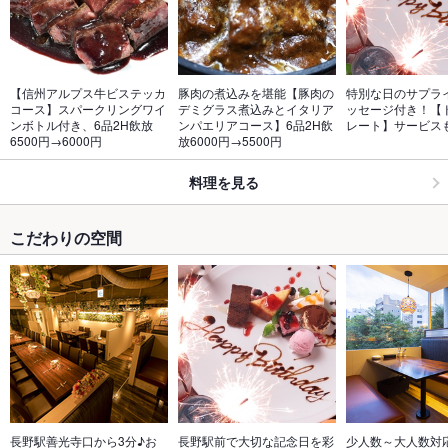
【信州アルプス牛ビステッカ
豚肉の煮込みを堪能【豚肉の
特別な日のサプラ
コース】スパークリングワイ
デミグラス煮込みとイタリア
ッセージ付き！【
ンボトル付き、6品2H飲放
ンパエリアコース】6品2H飲
レート】サービス
6500円→6000円
放6000円→5500円
料理を見る
こだわりの空間
長野駅善光寺口から3分♪お
長野駅前で大切な記念日を彩
少人数～大人数対