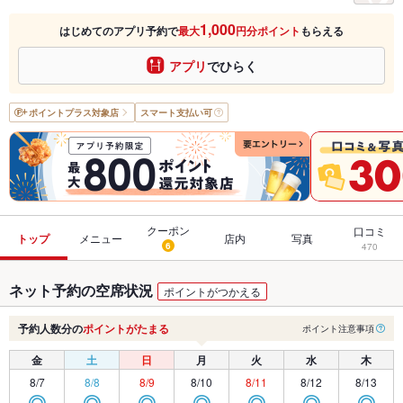
1,000
はじめてのアプリ予約で
最大
円分ポイント
もらえる
アプリ
でひらく
ポイントプラス
対象店
スマート支払い可
クーポン
口コミ
トップ
メニュー
店内
写真
6
470
ネット予約の空席状況
ポイントがつかえる
予約人数分の
ポイントがたまる
ポイント注意事項
金
土
日
月
火
水
木
8/7
8/8
8/9
8/10
8/11
8/12
8/13