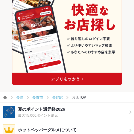
飲み放題
あり
長野市 × 居酒屋
長野 × イタリアン
長野市のイタリアン・フレンチランキング
食べ放題
なし ：アラカルト又はコースでのご提供になります。当店自慢
の料理の数々を存分にお楽しみ下さい。
長野市 × 洋・和洋・各国料理・その他
長野 × 居酒屋
長野市のイタリアンランキング
お酒
カクテル充実、ワイン充実
長野駅 × 居酒屋
長野 × 洋・和洋・各国料理・その他
長野駅のグルメランキング
お子様連れ
お子様連れOK
長野駅 × 洋・和洋・各国料理・その他
長野駅のイタリアン・フレンチランキング
ウェディン
お気軽に店舗までお問い合わせ下さい。
グパーティ
長野駅のイタリアンランキング
ー二次会
お祝い・サ
可
プライズ対
応
長野
長野市
長野駅
お店TOP
備考
記念日のメッセージなどドルチェプレートでご用意します。詳
細は店舗までお問い合わせください。
夏のポイント還元祭2026
最大15,000ポイント還元
ホットペッパーグルメについて