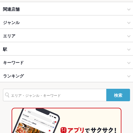
関連店舗
ソファー
あり ：ゆったりと過ごせるソファー席は女性同士の集まりやマ
マ会・デートまで多様にご利用頂けます。
うまい肴と鶏焼酒家 六方 はちべい
ジャンル
テラス席
なし ：テラスは御座いませんが、悪天候でも安心の室内で、ご
宴会をお楽しみ下さい。
イタリアン・フレンチ
エリア
貸切
貸切不可 ：お問い合わせください。営業時間外の場合も要相
イタリアン
長野駅
駅
談。
設備
長野市 × イタリアン・フレンチ
長野駅 × イタリアン・フレンチ
長野駅
キーワード
Wi-Fi
あり
長野市 × イタリアン
長野駅 × イタリアン
ランキング
エビ料理
カキ料理・オイスター
ローストビーフ
フライドポテト
バリアフリ
なし
ソーセージ
レバー
キッシュ
リゾット
ラクレット
パスタ
長野駅 × イタリアン・フレンチ
長野駅 × 居酒屋
長野のグルメランキング
ー
検索
カルボナーラ
ペペロンチーノ
ボロネーゼ
タリアータ
ピザ
駐車場
なし ：近くの有料駐車場をご利用ください。
長野駅 × イタリアン
長野駅 × 洋・和洋・各国料理・その他
長野のイタリアン・フレンチランキング
マルゲリータ
ケーキ
アヒージョ
生ハム
シカゴピザ
チーズケーキ
その他設備
※マスク着用は各自の判断とさせていただきます。
居酒屋
長野
長野のイタリアンランキング
その他
洋・和洋・各国料理・その他
長野 × イタリアン・フレンチ
長野市のグルメランキング