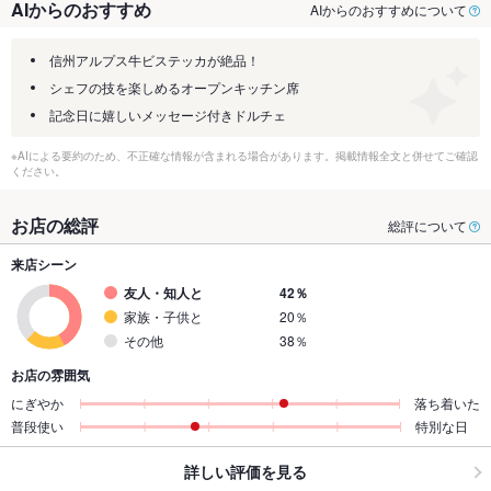
AIからのおすすめ
AIからのおすすめについて
信州アルプス牛ビステッカが絶品！
シェフの技を楽しめるオープンキッチン席
記念日に嬉しいメッセージ付きドルチェ
※AIによる要約のため、不正確な情報が含まれる場合があります。掲載情報全文と併せてご確認
ください。
お店の総評
総評について
来店シーン
友人・知人と
42％
家族・子供と
20％
その他
38％
お店の雰囲気
にぎやか
落ち着いた
普段使い
特別な日
詳しい評価を見る