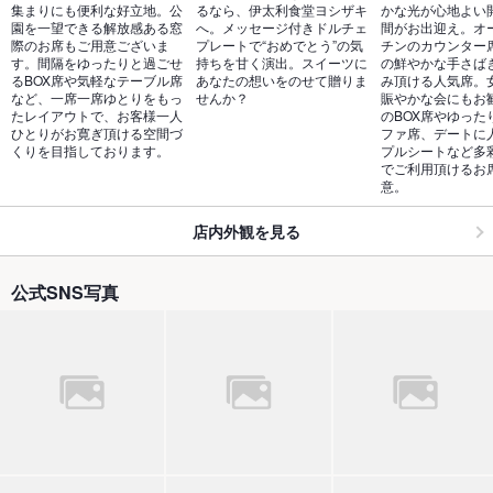
集まりにも便利な好立地。公
るなら、伊太利食堂ヨシザキ
かな光が心地よい
園を一望できる解放感ある窓
へ。メッセージ付きドルチェ
間がお出迎え。オ
際のお席もご用意ございま
プレートで“おめでとう”の気
チンのカウンター
す。間隔をゆったりと過ごせ
持ちを甘く演出。スイーツに
の鮮やかな手さば
るBOX席や気軽なテーブル席
あなたの想いをのせて贈りま
み頂ける人気席。
など、一席一席ゆとりをもっ
せんか？
賑やかな会にもお
たレイアウトで、お客様一人
のBOX席やゆった
ひとりがお寛ぎ頂ける空間づ
ファ席、デートに
くりを目指しております。
プルシートなど多
でご利用頂けるお
意。
店内外観を見る
公式SNS写真