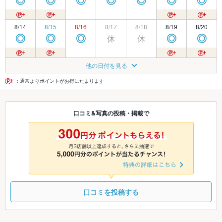
◎
◎
◎
◎
◎
◎
◎
8/14
8/15
8/16
8/17
8/18
8/19
8/20
休
休
◎
◎
◎
◎
◎
8/21
8/22
8/23
8/24
8/25
8/26
8/27
他の日付を見る
◎
◎
◎
◎
◎
◎
◎
：通常よりポイントがお得にたまります
8/28
8/29
8/30
8/31
9/1
9/2
9/3
口コミ&写真の投稿・掲載で
◎
◎
◎
◎
◎
◎
◎
9/4
9/5
9/6
9/7
9/8
9/9
9/10
◎
◎
◎
◎
◎
◎
◎
口コミを投稿する