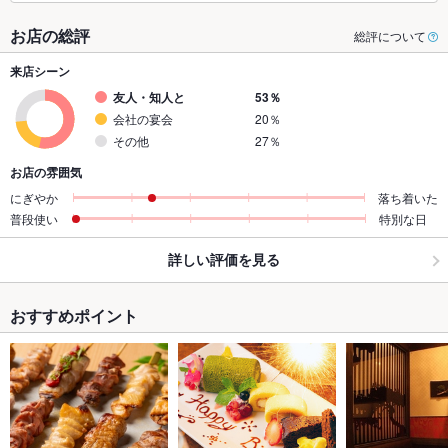
お店の総評
総評について
来店シーン
友人・知人と
53％
会社の宴会
20％
その他
27％
お店の雰囲気
にぎやか
落ち着いた
普段使い
特別な日
詳しい評価を見る
おすすめポイント