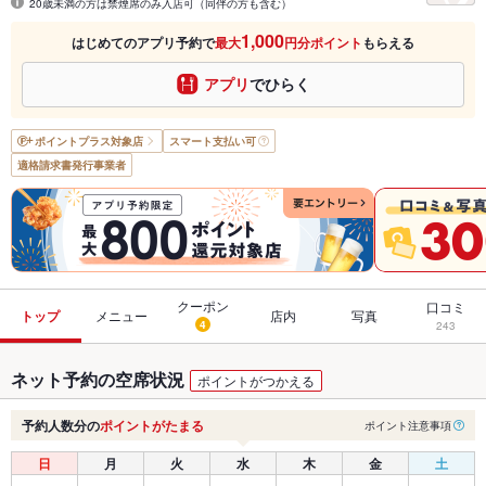
20歳未満の方は禁煙席のみ入店可（同伴の方も含む）
1,000
はじめてのアプリ予約で
最大
円分ポイント
もらえる
アプリ
でひらく
ポイントプラス
対象店
スマート支払い可
適格請求書発行事業者
クーポン
口コミ
トップ
メニュー
店内
写真
4
243
ネット予約の空席状況
ポイントがつかえる
予約人数分の
ポイントがたまる
ポイント注意事項
日
月
火
水
木
金
土