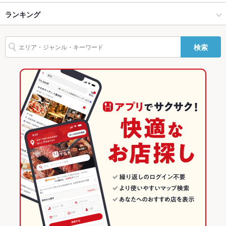
Wi-Fi
なし
天神・西中洲・春吉 × 和風
天神 × 和風
西鉄福岡駅
ランキング
卵焼き
手羽先
からあげ
お茶漬け
馬刺し
刺身
フライドポテト
バリアフリ
なし ：当店にご用意ありませんが大きな段差はございません。
親子丼
レバー
つくね
地鶏
鶏皮
もつ鍋
水炊き
餃子
ー
ご不便な場合はスタッフがお手伝いさせていただきます
天神駅 × 居酒屋
天神 × 和食
福岡のグルメランキング
検索
揚げ餃子
駐車場
なし ：天神駅という土地柄の為専用駐車場のご用意はございま
天神駅 × 和風
天神 × 焼き鳥・鶏料理
福岡の居酒屋ランキング
せん。お近くのパーキングをご利用ください天神駅近
和食
福岡
天神・西中洲・春吉のグルメランキング
その他設備
営業時間外の宴会も承ります。お気軽にご相談ください♪天神
でママ会 昼宴会 誕生日
焼き鳥・鶏料理
福岡 × 居酒屋
天神・西中洲・春吉の居酒屋ランキング
その他
天神・西中洲・春吉 × 和食
福岡 × 和風
天神のグルメランキング
飲み放題
あり ：各種居酒屋宴会コースご利用でお得なクーポン発行中で
す。個室で宴会、女子会や記念日等にご利用ください。
天神・西中洲・春吉 × 焼き鳥・鶏料理
福岡 × 和食
天神の居酒屋ランキング
食べ放題
なし ：ご用意ありませんが、各種居酒屋宴会コースご利用でお
得なクーポン発行中です。個室で女子会やお誕生日に☆
天神駅 × 和食
福岡 × 焼き鳥・鶏料理
お酒
カクテル充実、焼酎充実、日本酒充実、ワイン充実
天神駅 × 焼き鳥・鶏料理
お子様連れ
お子様連れ歓迎 ：混み合う為、早めの時間帯でしたらお子様連
れOKです。完全個室やソファー席もご用意していますのでご安
心♪