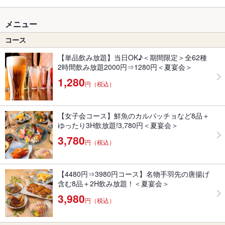
メニュー
コース
【単品飲み放題】当日OK♪＜期間限定＞全62種
2時間飲み放題2000円⇒1280円＜夏宴会＞
1,280
円（税込）
【女子会コース】鮮魚のカルパッチョなど8品＋
ゆったり3H飲放題!3,780円＜夏宴会＞
3,780
円（税込）
【4480円⇒3980円コース】名物手羽先の唐揚げ
含む8品＋2H飲み放題！＜夏宴会＞
3,980
円（税込）