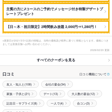
主賓の方に♪コースのご予約でメッセージ付き特製デザートプ
レートプレゼント
【日～木・祝日限定】2時間飲み放題 2,000円⇒1,280円！
※更新日が2021/3/31以前の情報は、当時の価格及び税率に基づく情報となります。価格につき
ましては直接店舗へお問い合わせください。
2026/02/20 更新
すべてのクーポンを見る
口コミ
口コミ機能について
友人・知人と(108)
会社の宴会(34)
家族・子供と(21)
デート(13)
大人数の宴会(12)
記念日・サプライズ(8)
一人で(4)
合コン(3)