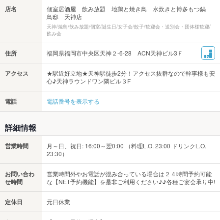
店名
個室居酒屋 飲み放題 地鶏と焼き鳥 水炊きと博多もつ鍋
鳥邸 天神店
天神/焼鳥/飲み放題/個室/誕生日/女子会/餃子/歓迎会・送別会・団体様歓迎/
飲み会
住所
福岡県福岡市中央区天神２-6-28 ACN天神ビル3Ｆ
アクセス
★駅近好立地★天神駅徒歩2分！アクセス抜群なので幹事様も安
心♪天神ラウンドワン隣ビル３F
電話
電話番号を表示する
詳細情報
営業時間
月～日、祝日: 16:00～翌0:00 （料理L.O. 23:00 ドリンクL.O.
23:30）
お問い合わ
営業時間外やお電話が混み合っている場合は２４時間予約可能
せ時間
な【NET予約機能】を是非ご利用ください♪♪各種ご宴会承り中!
定休日
元日休業