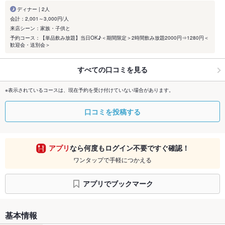
ディナー | 2人
会計：2,001～3,000円/人
来店シーン：家族・子供と
予約コース：【単品飲み放題】当日OK♪＜期間限定＞2時間飲み放題2000円⇒1280円＜
歓迎会・送別会＞
すべての口コミを見る
※表示されているコースは、現在予約を受け付けていない場合があります。
口コミを投稿する
アプリ
なら何度もログイン不要ですぐ確認！
ワンタップで手軽につかえる
アプリでブックマーク
基本情報