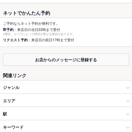
最大宴会収
40人(50名様より貸切可能！天神で宴会 女子会 合コン 誕生日
容人数
は是非☆)
ネットでかんたん予約
個室
あり ：2～6名様完全個室、天神で居酒屋利用 合コン 女子
ご予約ならネット予約が便利です。
会 誕生日・記念日 個室宴会 接待 各種宴会に最適♪
即予約
：来店日の当日22時まで受付
※曜日、コースによって締切が異なる場合があります。
座敷
リクエスト予約
：来店日の前日17時まで受付
なし ：最大40名様迄OK！天神ゆったり掘り炬燵のお席で個室
宴会 女子会 合コン 接待 に最適
掘りごたつ
あり ：10名様～最大50名様迄ＯＫ！天神でゆったり掘り炬燵の
お店からのメッセージに登録する
お席で個室宴会 女子会 合コン 誕生日 接待に最適♪
カウンター
なし
関連リンク
ソファー
あり
ジャンル
テラス席
なし
居酒屋
エリア
貸切
貸切不可 ：最大80名様まで。50名様より承ります。宴会にぴっ
和風
天神
駅
たりな飲放題付きコース内容などお気軽にご相談ください
設備
天神・西中洲・春吉 × 居酒屋
天神 × 居酒屋
天神駅
キーワード