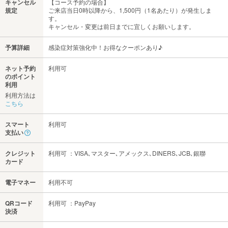
キャンセル
【コース予約の場合】
規定
ご来店当日0時以降から、1,500円（1名あたり）が発生しま
す。
キャンセル・変更は前日までに宜しくお願いします。
予算詳細
感染症対策強化中！お得なクーポンあり♪
ネット予約
利用可
のポイント
利用
利用方法は
こちら
スマート
利用可
支払い
クレジット
利用可 ：VISA､マスター､アメックス､DINERS､JCB､銀聯
カード
電子マネー
利用不可
QRコード
利用可 ：PayPay
決済