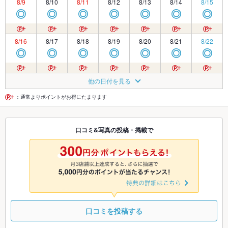
8/9
8/10
8/11
8/12
8/13
8/14
8/15
◎
◎
◎
◎
◎
◎
◎
8/16
8/17
8/18
8/19
8/20
8/21
8/22
◎
◎
◎
◎
◎
◎
◎
8/23
8/24
8/25
8/26
8/27
8/28
8/29
他の日付を見る
◎
◎
◎
◎
◎
◎
◎
：通常よりポイントがお得にたまります
8/30
8/31
9/1
9/2
9/3
9/4
9/5
口コミ&写真の投稿・掲載で
◎
◎
◎
◎
◎
◎
◎
9/6
9/7
9/8
9/9
9/10
9/11
9/12
◎
◎
◎
◎
◎
◎
◎
口コミを投稿する