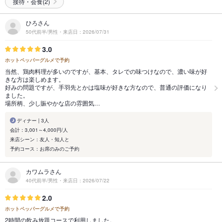
接待・会食(2)
ひろさん
50代前半/男性・来店日：2026/07/31
3.0
ホットペッパーグルメで予約
当然、鶏肉料理が多いのですが、基本、タレでの味つけなので、濃い味が好
きな方は楽しめます。
好みの問題ですが、手羽先とかは塩味が好きな方なので、普通の評価になり
ました。
場所柄、少し賑やかな店の雰囲気…
ディナー | 3人
会計：3,001～4,000円/人
来店シーン：友人・知人と
予約コース：お席のみのご予約
カワムラさん
40代前半/男性・来店日：2026/07/22
2.0
ホットペッパーグルメで予約
2時間の飲み放題コースで利用しました。