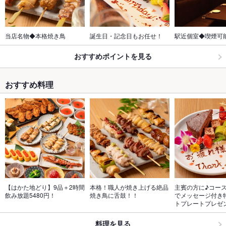
当店名物◆本格焼き鳥
誕生日・記念日もお任せ！
駅近個室◆喫煙可
おすすめポイントを見る
おすすめ料理
【はかた地どり】9品＋2時間
本格！職人が焼き上げる絶品
主賓の方に♪コー
飲み放題5480円！
焼き鳥に舌鼓！！
でメッセージ付き
トプレートプレゼ
料理を見る