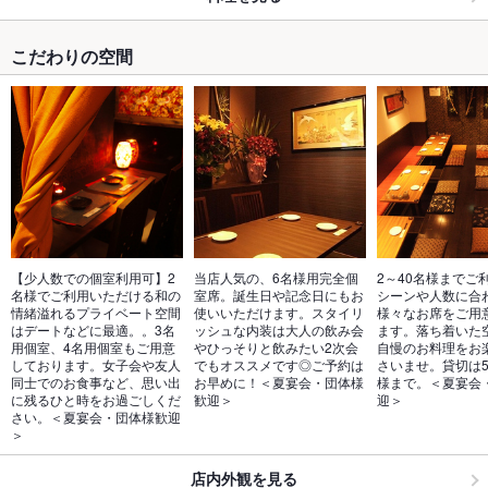
こだわりの空間
【少人数での個室利用可】2
当店人気の、6名様用完全個
2～40名様までご
名様でご利用いただける和の
室席。誕生日や記念日にもお
シーンや人数に合
情緒溢れるプライベート空間
使いいただけます。スタイリ
様々なお席をご用
はデートなどに最適。。3名
ッシュな内装は大人の飲み会
ます。落ち着いた
用個室、4名用個室もご用意
やひっそりと飲みたい2次会
自慢のお料理をお
しております。女子会や友人
でもオススメです◎ご予約は
さいませ。貸切は5
同士でのお食事など、思い出
お早めに！＜夏宴会・団体様
様まで。＜夏宴会
に残るひと時をお過ごしくだ
歓迎＞
迎＞
さい。＜夏宴会・団体様歓迎
＞
店内外観を見る