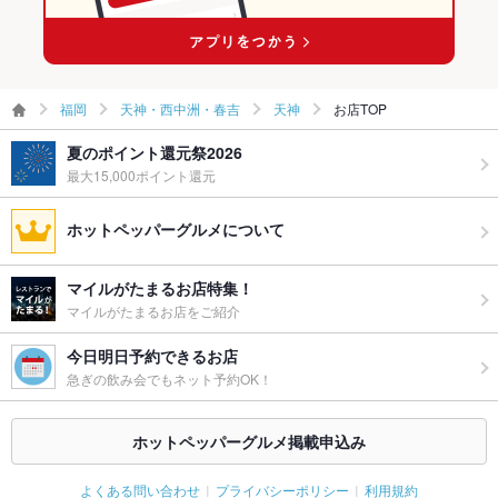
ウェディン
貸切のウェディングパーティ承ります。お気軽にご相談くださ
グパーティ
い。居酒屋 個室 記念日に
ー二次会
福岡
天神・西中洲・春吉
天神
お店TOP
お祝い・サ
可
プライズ対
夏のポイント還元祭2026
応
最大15,000ポイント還元
備考
各種ご宴会・歓迎会・送別会に！
ホットペッパーグルメについて
マイルがたまるお店特集！
マイルがたまるお店をご紹介
今日明日予約できるお店
急ぎの飲み会でもネット予約OK！
ホットペッパーグルメ掲載申込み
よくある問い合わせ
プライバシーポリシー
利用規約