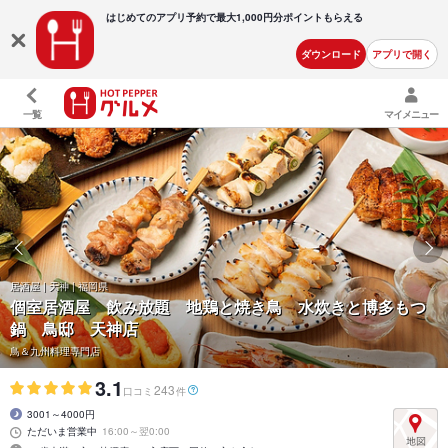
はじめてのアプリ予約で最大
1,000円分ポイントもらえる
ダウンロード
アプリで開く
一覧
マイメニュー
居酒屋 | 天神 | 福岡県
個室居酒屋 飲み放題 地鶏と焼き鳥 水炊きと博多もつ
鍋 鳥邸 天神店
鳥＆九州料理専門店
3.1
243
口コミ
件
3001～4000円
ただいま営業中
16:00～翌0:00