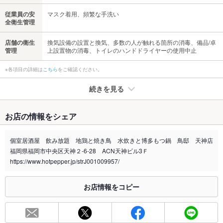
従業員の安
マスク着用、頻繁な手洗い
全衛生管理
店舗の衛生
換気設備の設置と換気、多数の人が触れる箇所の消毒、備品/卓
管理
上設置物の消毒、トイレのハンドドライヤーの使用中止
※各項目の詳細は
こちら
をご確認ください。
続きを見る
たばこ
お店の情報をシェア
禁煙・喫煙
分煙（仕切りあり）
個室居酒屋 飲み放題 地鶏と焼き鳥 水炊きと博多もつ鍋 鳥邸 天神店
喫煙専用室
なし
福岡県福岡市中央区天神２-6-28 ACN天神ビル3Ｆ
https://www.hotpepper.jp/strJ001009957/
※2020年4月1日～受動喫煙対策に関する法律が施行されています。正しい情報はお店へお問い
合わせください。
お店情報をコピー
お席
総席数
80席(個室 6×4名様席、4×3名様席、、2×2名様席、1×40名様席
貸切)