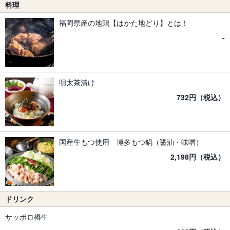
料理
福岡県産の地鶏【はかた地どり】とは！
-
明太茶漬け
732円（税込）
国産牛もつ使用 博多もつ鍋（醤油・味噌）
2,198円（税込）
ドリンク
サッポロ樽生