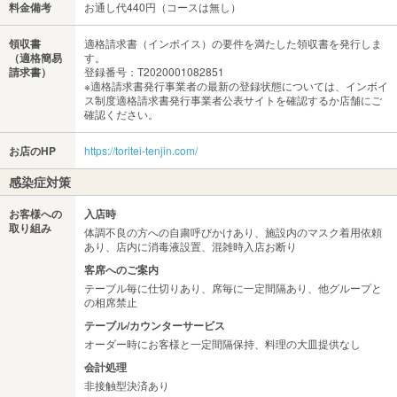
料金備考
お通し代440円（コースは無し）
領収書
適格請求書（インボイス）の要件を満たした領収書を発行しま
（適格簡易
す。
請求書）
登録番号：T2020001082851
※適格請求書発行事業者の最新の登録状態については、インボイ
ス制度適格請求書発行事業者公表サイトを確認するか店舗にご
確認ください。
お店のHP
https://toritei-tenjin.com/
感染症対策
お客様への
入店時
取り組み
体調不良の方への自粛呼びかけあり、施設内のマスク着用依頼
あり、店内に消毒液設置、混雑時入店お断り
客席へのご案内
テーブル毎に仕切りあり、席毎に一定間隔あり、他グループと
の相席禁止
テーブル/カウンターサービス
オーダー時にお客様と一定間隔保持、料理の大皿提供なし
会計処理
非接触型決済あり