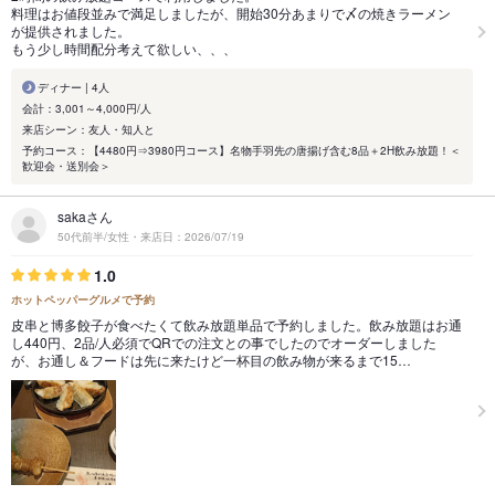
料理はお値段並みで満足しましたが、開始30分あまりで〆の焼きラーメン
が提供されました。
もう少し時間配分考えて欲しい、、、
ディナー | 4人
会計：3,001～4,000円/人
来店シーン：友人・知人と
予約コース：【4480円⇒3980円コース】名物手羽先の唐揚げ含む8品＋2H飲み放題！＜
歓迎会・送別会＞
sakaさん
50代前半/女性・来店日：2026/07/19
1.0
ホットペッパーグルメで予約
皮串と博多餃子が食べたくて飲み放題単品で予約しました。飲み放題はお通
し440円、2品/人必須でQRでの注文との事でしたのでオーダーしました
が、お通し＆フードは先に来たけど一杯目の飲み物が来るまで15…