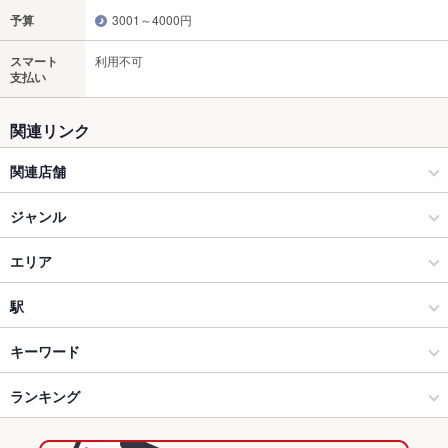
予算
3001～4000円
スマート
利用不可
支払い
関連リンク
関連店舗
炭焼き・煮込み 喜多よし
ジャンル
大漁酒場 魚樽本店
居酒屋
エリア
大漁酒場 魚樽袋町支店
洋・和洋・各国料理・その他
大手町・広島市役所前
駅
居酒屋 かめ福
広島市（広島市中心部） × 居酒屋
大手町・広島市役所前 × 居酒屋
紙屋町西駅
キーワード
料理や 万ぷく
広島市（広島市中心部） × 洋・和洋・各国料理・その他
大手町・広島市役所前 × 洋・和洋・各国料理・その他
袋町駅
ランキング
手羽先
からあげ
モツ煮込み
カキ料理・オイスター
ローストビーフ
フライドポテト
牛すじ
レバー
つくね
ステーキ
ハンバーグ
鉄板焼き・ステーキ・すき焼き とみや本館
本通駅 × 居酒屋
大手町・広島市役所前 × イタリアン・フレンチ
本通駅
広島のグルメランキング