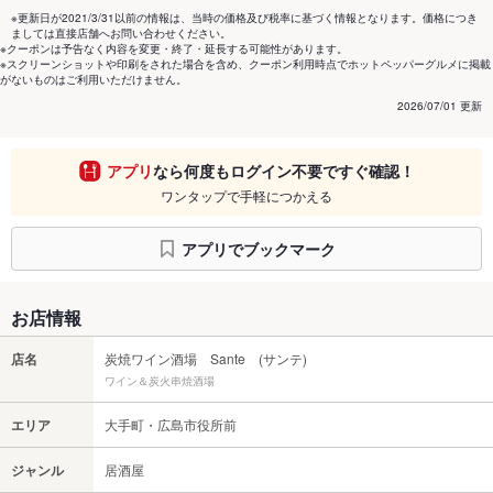
※更新日が2021/3/31以前の情報は、当時の価格及び税率に基づく情報となります。価格につき
ましては直接店舗へお問い合わせください。
※クーポンは予告なく内容を変更・終了・延長する可能性があります。
※スクリーンショットや印刷をされた場合を含め、クーポン利用時点でホットペッパーグルメに掲載
がないものはご利用いただけません。
2026/07/01 更新
アプリ
なら何度もログイン不要ですぐ確認！
ワンタップで手軽につかえる
アプリでブックマーク
お店情報
店名
炭焼ワイン酒場 Sante (サンテ)
ワイン＆炭火串焼酒場
エリア
大手町・広島市役所前
ジャンル
居酒屋