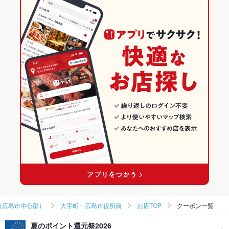
キッシュ
トリュフ
パテ
鴨肉
パスタ
ピザ
炭火焼
旬と肴と炙り 月あかり
本通駅 × 洋・和洋・各国料理・その他
大手町・広島市役所前 × イタリアン
広島の居酒屋ランキング
バーベキュー
ケーキ
デザート
生ハム
チーズケーキ
イタリアン・フレンチ
広島
広島市（広島市中心部）のグルメランキング
イタリアン
広島 × 居酒屋
広島市（広島市中心部）の居酒屋ランキング
広島市（広島市中心部） × イタリアン・フレンチ
広島 × 洋・和洋・各国料理・その他
大手町・広島市役所前のグルメランキング
広島市（広島市中心部） × イタリアン
広島 × イタリアン・フレンチ
大手町・広島市役所前の居酒屋ランキング
本通駅 × イタリアン・フレンチ
広島 × イタリアン
本通駅 × イタリアン
（広島市中心部）
大手町・広島市役所前
お店TOP
クーポン一覧
夏のポイント還元祭2026