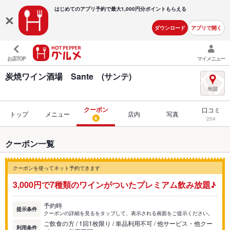
はじめてのアプリ予約で最大
1,000円分ポイントもらえる
ダウンロード
アプリで開く
お店TOP
マイメニュー
炭焼ワイン酒場 Sante (サンテ)
クーポン
口コミ
トップ
メニュー
店内
写真
6
204
クーポン一覧
クーポンを使ってネット予約できます
3,000円で7種類のワインがついたプレミアム飲み放題♪
予約時
提示条件
クーポンの詳細を見るをタップして、表示される画面をご提示ください。
ご飲食の方 / 1回1枚限り / 単品利用不可 / 他サービス・他クー
利用条件