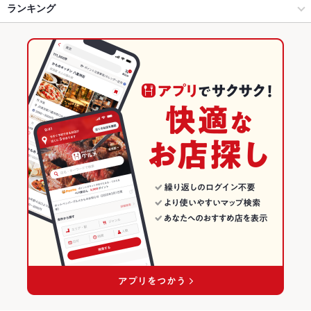
烏丸五条・京都駅周辺 × 和風
京都駅 × 和風
五条駅
ランキング
からあげ
お茶漬け
炉ばた焼き・炙り焼き
エビ料理
刺身
にんにく料理
フライドポテト
ソーセージ
すき焼き
うどん
天ぷら
天丼
焼きそば
京都駅 × 居酒屋
京都駅 × 創作料理
七条駅
京都のグルメランキング
レバー
つくね
鶏皮
もつ鍋
ステーキ
ピザ
ケーキ
デザート
京都駅 × 和風
京都駅 × 和風
京都の居酒屋ランキング
チーズケーキ
創作料理
京都
烏丸五条・京都駅周辺のグルメランキング
和風
京都 × 居酒屋
烏丸五条・京都駅周辺の居酒屋ランキング
烏丸五条・京都駅周辺 × 創作料理
京都 × 和風
京都駅のグルメランキング
烏丸五条・京都駅周辺 × 和風
京都 × 創作料理
京都駅の居酒屋ランキング
京都駅 × 創作料理
京都 × 和風
京都駅 × 和風