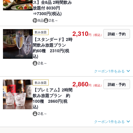
ス】全8品 2時間飲み
放題付 8030円
⇒7300円(税込)
8品
2名～
2,310
飲み放題
詳細・予約
円（税込）
【スタンダード】2時
間飲み放題プラン
約60種 2310円(税
込)
2名～
クーポン1件をみる
2,860
飲み放題
詳細・予約
円（税込）
【プレミアム】2時間
飲み放題プラン 約
100種 2860円(税
込)
2名～
クーポン1件をみる