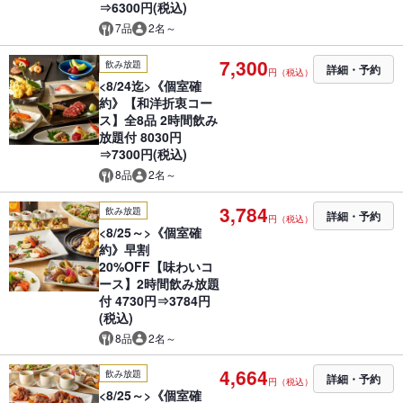
⇒6300円(税込)
7品
2名～
7,300
飲み放題
詳細・予約
円（税込）
<8/24迄>《個室確
約》【和洋折衷コー
ス】全8品 2時間飲み
放題付 8030円
⇒7300円(税込)
8品
2名～
3,784
飲み放題
詳細・予約
円（税込）
<8/25～>《個室確
約》早割
20%OFF【味わいコ
ース】2時間飲み放題
付 4730円⇒3784円
(税込)
8品
2名～
4,664
飲み放題
詳細・予約
円（税込）
<8/25～>《個室確