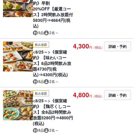
約》早割
20%OFF【厳選コー
ス】2時間飲み放題付
5830円⇒4664円(税
込)
9品
2名～
4,300
飲み放題
詳細・予約
円（税込）
<8/25～>《個室確
約》【味わいコー
ス】8品2時間飲み放
題4730円(税
込)⇒4300円(税込)
8品
2名～
4,800
飲み放題
詳細・予約
円（税込）
<8/25～>《個室確
約》【鶏尽くしコー
ス】全8品2時間飲み
放題5280円⇒4800円
(税込)
8品
2名～