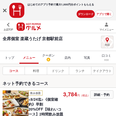
はじめてのアプリ予約で最大
1,000円分ポイントもらえる
ダウンロード
アプリで開く
お店TOP
マイメニュー
全席個室 楽蔵うたげ 京都駅前店
クーポン
口コミ
トップ
メニュー
店内
写真
6
468
コース
料理
ドリンク
ランチ
テイクアウト
ネット予約できるコース
3,784
飲み放題
詳細・予約
円（税込）
<8/24迄>《個室確
約》早割
20%OFF【味わいコ
ース】2時間飲み放題