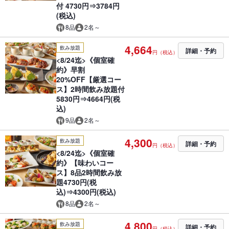
付 4730円⇒3784円
(税込)
8品
2名～
4,664
飲み放題
詳細・予約
円（税込）
<8/24迄>《個室確
約》早割
20%OFF【厳選コー
ス】2時間飲み放題付
5830円⇒4664円(税
込)
9品
2名～
4,300
飲み放題
詳細・予約
円（税込）
<8/24迄>《個室確
約》【味わいコー
ス】8品2時間飲み放
題4730円(税
込)⇒4300円(税込)
8品
2名～
4,800
飲み放題
詳細・予約
円（税込）