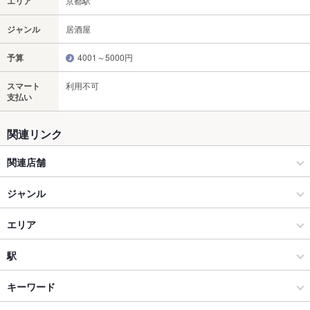
エリア
京都駅
ジャンル
居酒屋
予算
4001～5000円
スマート
利用不可
支払い
関連リンク
関連店舗
楽蔵
ジャンル
全席個室 京町しずく 京都駅前店
居酒屋
エリア
全席個室 鮨と酒日和 ととうお四条河原町店
和風
京都駅
駅
全席個室 鮮や一夜 ラクエ四条烏丸店
烏丸五条・京都駅周辺 × 居酒屋
京都駅 × 居酒屋
京都駅
キーワード