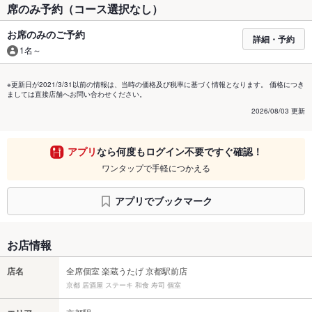
席のみ予約（コース選択なし）
お席のみのご予約
詳細・予約
1名～
※更新日が2021/3/31以前の情報は、当時の価格及び税率に基づく情報となります。 価格につき
ましては直接店舗へお問い合わせください。
2026/08/03 更新
アプリ
なら何度もログイン不要ですぐ確認！
ワンタップで手軽につかえる
アプリでブックマーク
お店情報
店名
全席個室 楽蔵うたげ 京都駅前店
京都 居酒屋 ステーキ 和食 寿司 個室