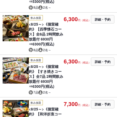
⇒5300円(税込)
8品
2名～
6,300
飲み放題
詳細・予約
円（税込）
<8/25～>《個室確
約》【四季懐石コー
ス】全8品 2時間飲み
放題付 6930円
⇒6300円(税込)
8品
2名～
6,300
飲み放題
詳細・予約
円（税込）
<8/25～>《個室確
約》【すき焼きコー
ス】全7品 2時間飲み
放題付 6930円
⇒6300円(税込)
7品
2名～
7,300
飲み放題
詳細・予約
円（税込）
<8/25～>《個室確
約》【和洋折衷コー