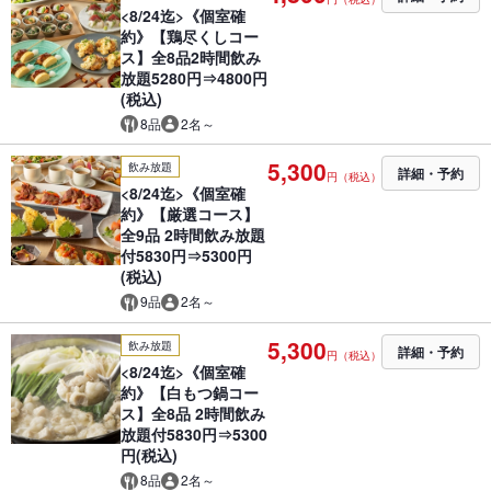
<8/24迄>《個室確
約》【鶏尽くしコー
ス】全8品2時間飲み
放題5280円⇒4800円
(税込)
8品
2名～
5,300
飲み放題
詳細・予約
円（税込）
<8/24迄>《個室確
約》【厳選コース】
全9品 2時間飲み放題
付5830円⇒5300円
(税込)
9品
2名～
5,300
飲み放題
詳細・予約
円（税込）
<8/24迄>《個室確
約》【白もつ鍋コー
ス】全8品 2時間飲み
放題付5830円⇒5300
円(税込)
8品
2名～