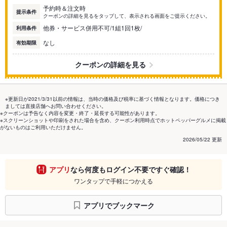
予約時＆注文時
提示条件
クーポンの詳細を見るをタップして、表示される画面をご提示ください。
他券・サービス併用不可/1組1回1枚/
利用条件
なし
有効期限
クーポンの詳細を見る
※更新日が2021/3/31以前の情報は、当時の価格及び税率に基づく情報となります。価格につき
ましては直接店舗へお問い合わせください。
※クーポンは予告なく内容を変更・終了・延長する可能性があります。
※スクリーンショットや印刷をされた場合を含め、クーポン利用時点でホットペッパーグルメに掲載
がないものはご利用いただけません。
2026/05/22 更新
アプリ
なら何度もログイン不要ですぐ確認！
ワンタップで手軽につかえる
アプリでブックマーク