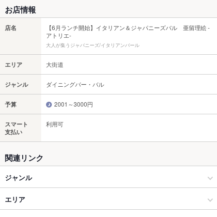
お店情報
店名
【6月ランチ開始】イタリアン＆ジャパニーズバル 亜留理絵 -
アトリエ-
大人が集うジャパニーズ/イタリアンバール
エリア
大街道
ジャンル
ダイニングバー・バル
予算
2001～3000円
スマート
利用可
支払い
関連リンク
ジャンル
ダイニングバー・バル
エリア