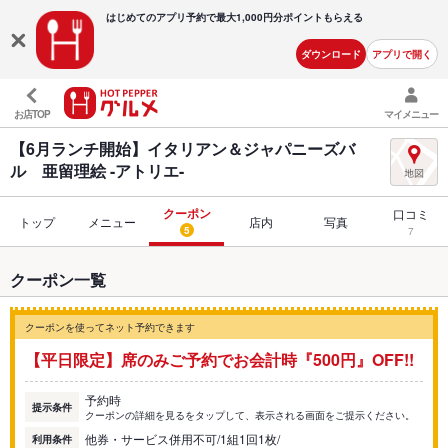
はじめてのアプリ予約で最大
1,000円分ポイントもらえる
ダウンロード
アプリで開く
お店TOP
マイメニュー
【6月ランチ開始】イタリアン＆ジャパニーズバ
ル 亜留理絵 -アトリエ-
クーポン
口コミ
トップ
メニュー
店内
写真
5
7
クーポン一覧
クーポンを使ってネット予約できます
【平日限定】席のみご予約でお会計時『500円』OFF!!
予約時
提示条件
クーポンの詳細を見るをタップして、表示される画面をご提示ください。
他券・サービス併用不可/1組1回1枚/
利用条件