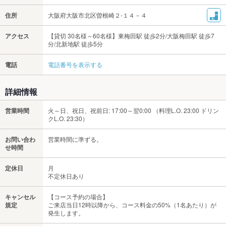
住所
大阪府大阪市北区曽根崎２-１４－４
アクセス
【貸切 30名様～60名様】東梅田駅 徒歩2分/大阪梅田駅 徒歩7
分/北新地駅 徒歩5分
電話
電話番号を表示する
詳細情報
営業時間
火～日、祝日、祝前日: 17:00～翌0:00 （料理L.O. 23:00 ドリン
クL.O. 23:30）
お問い合わ
営業時間に準ずる。
せ時間
定休日
月
不定休日あり
キャンセル
【コース予約の場合】
規定
ご来店当日12時以降から、コース料金の50%（1名あたり）が
発生します。