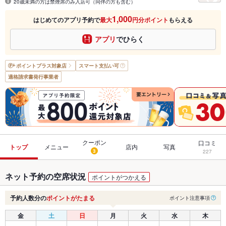
20歳未満の方は禁煙席のみ入店可（同伴の方も含む）
1,000
はじめてのアプリ予約で
最大
円分ポイント
もらえる
アプリ
でひらく
ポイントプラス
対象店
スマート支払い可
適格請求書発行事業者
クーポン
口コミ
トップ
メニュー
店内
写真
3
227
ネット予約の空席状況
ポイントがつかえる
予約人数分の
ポイントがたまる
ポイント注意事項
金
土
日
月
火
水
木