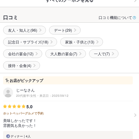
口コミ
口コミ機能について
友人・知人と(96)
デート(29)
記念日・サプライズ(18)
家族・子供と(13)
会社の宴会(12)
大人数の宴会(7)
一人で(7)
接待・会食(4)
お店がピックアップ
じーなさん
20代後半/女性・来店日：2025/09/12
5.0
ホットペッパーグルメで予約
美味しかったです！
雰囲気も良かった！
ディナー | 4人