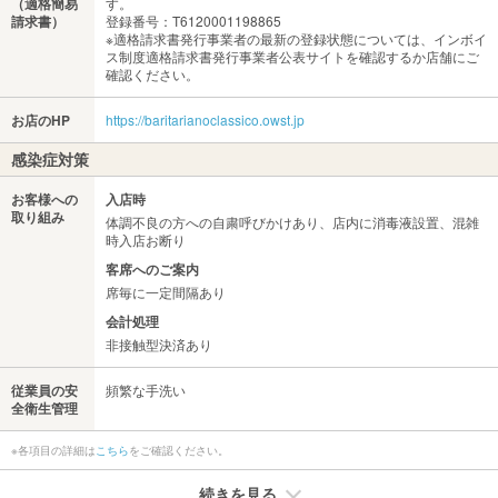
（適格簡易
す。
請求書）
登録番号：T6120001198865
※適格請求書発行事業者の最新の登録状態については、インボイ
ス制度適格請求書発行事業者公表サイトを確認するか店舗にご
確認ください。
お店のHP
https://baritarianoclassico.owst.jp
感染症対策
お客様への
入店時
取り組み
体調不良の方への自粛呼びかけあり、店内に消毒液設置、混雑
時入店お断り
客席へのご案内
席毎に一定間隔あり
会計処理
非接触型決済あり
従業員の安
頻繁な手洗い
全衛生管理
※各項目の詳細は
こちら
をご確認ください。
続きを見る