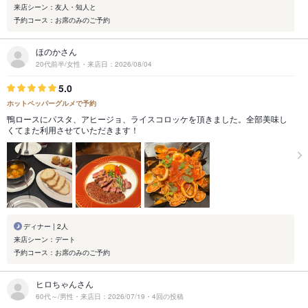
来店シーン：友人・知人と
予約コース：お席のみのご予約
ほのかさん
20代前半/女性・来店日：2026/08/04
5.0
ホットペッパーグルメで予約
鴨ロースにパスタ、アヒージョ、ライスコロッケを頂きました。全部美味し
くてまた利用させていただきます！
ディナー | 2人
来店シーン：デート
予約コース：お席のみのご予約
ヒロちゃんさん
60代～/男性・来店日：2026/07/19・4回の投稿