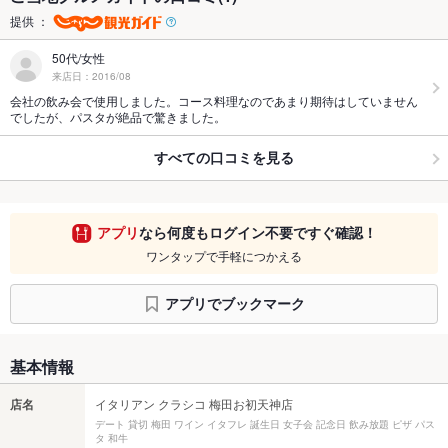
提供 ：
50代/女性
来店日：2016/08
会社の飲み会で使用しました。コース料理なのであまり期待はしていません
でしたが、パスタが絶品で驚きました。
すべての口コミを見る
アプリ
なら何度もログイン不要ですぐ確認！
ワンタップで手軽につかえる
アプリでブックマーク
基本情報
店名
イタリアン クラシコ 梅田お初天神店
デート 貸切 梅田 ワイン イタフレ 誕生日 女子会 記念日 飲み放題 ピザ パス
タ 和牛