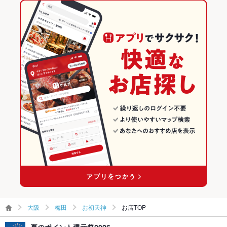
ダイニングバー・バル
大阪
大阪のイタリアンランキング
食べ放題
なし
スペインバル・イタリアンバール
大阪 × イタリアン・フレンチ
梅田のグルメランキング
お酒
カクテル充実、ワイン充実
梅田 × ダイニングバー・バル
大阪 × イタリアン
梅田のイタリアン・フレンチランキング
お子様連れ
お子様連れOK ：お待ちしております！
ウェディン
結婚式2次会、お問い合わせ随時受け付けております。
梅田 × スペインバル・イタリアンバール
大阪 × ダイニングバー・バル
梅田のイタリアンランキング
グパーティ
ー二次会
大阪梅田駅 × ダイニングバー・バル
大阪 × スペインバル・イタリアンバール
お初天神のグルメランキング
お祝い・サ
可
プライズ対
大阪梅田駅 × スペインバル・イタリアンバール
お初天神のイタリアン・フレンチランキング
応
お初天神のイタリアンランキング
備考
3階のパーティスペースは店長も自慢の充実設備！お気軽にご相
談ください！
大阪
梅田
お初天神
お店TOP
夏のポイント還元祭2026