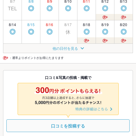
8/7
8/8
8/9
8/10
8/11
8/12
8/13
TEL
◎
◎
◎
◎
◎
◎
8/14
8/15
8/16
8/17
8/18
8/19
8/20
休
◎
◎
◎
◎
◎
◎
8/21
8/22
8/23
8/24
8/25
8/26
8/27
他の日付を見る
休
◎
◎
◎
◎
◎
◎
：通常よりポイントがお得にたまります
8/28
8/29
8/30
8/31
9/1
9/2
9/3
口コミ&写真の投稿・掲載で
休
◎
◎
◎
◎
◎
◎
9/4
9/5
9/6
9/7
9/8
9/9
9/10
休
◎
◎
◎
◎
◎
◎
口コミを投稿する