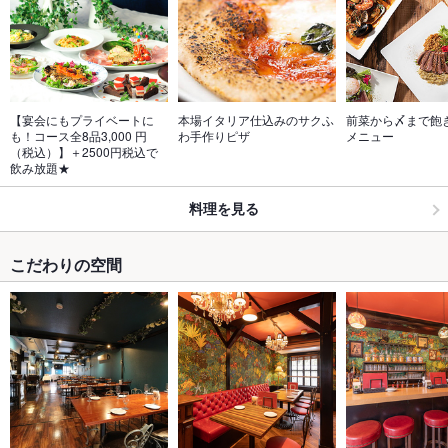
【宴会にもプライベートに
本場イタリア仕込みのサクふ
前菜から〆まで飽き
も！コース全8品3,000 円
わ手作りピザ
メニュー
（税込）】＋2500円税込で
飲み放題★
料理を見る
こだわりの空間