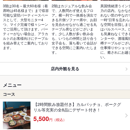
3階は30名～最大60名様（着
2階はカジュアルな飲み会
異国情緒漂うイン
席時は45名様まで）まで収容
で、人数問わず使えるフロ
力の店内。なかな
可能な貸切パーティースペー
ア。横一列で一体感を演出で
れない世の中なの
スとして、大型モニター4
きる片側ソファー席や、お顔
一時“日常を忘れら
つ、マイク完備で様々シーン
を見合わせながら過ごせる丸
な空間を目指しま
でご活用して頂けます。パー
テーブル席などがございま
はバルスペース。
ティーがない場合は、アラカ
す。少し人数が多い飲み会
も気兼ねなくでき
ルトのお客様向けにテーブル
も、いつもの仲間と語り合う
ンターや、酒場風
を組み替えてご案内しており
女子会も、落ち着いて会話が
樽テーブルがござ
ます。
できる空間にご案内いたしま
仕事帰りやショッ
す。
に、癒されにお越
い。
店内外観を見る
メニュー
コース
【2時間飲み放題付き】カルパッチョ、ポークグ
リル等充実の全8品にデザート付き！
5,500
円（税込）