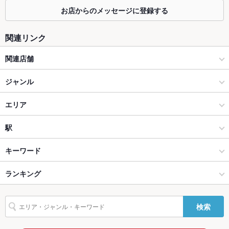
お店からのメッセージに登録する
カウンター
あり
関連リンク
ソファー
なし
関連店舗
テラス席
なし
海鮮屋 みなと
貸切
ジャンル
貸切可 ：3Fでフロア貸切可能。30～60名様まで。
設備
イタリアン・フレンチ
エリア
Wi-Fi
なし
イタリアン
お初天神
駅
バリアフリ
なし
ー
梅田 × イタリアン・フレンチ
お初天神 × イタリアン・フレンチ
大阪梅田駅
キーワード
駐車場
なし ：近隣パーキングをご案内いたします
梅田 × イタリアン
お初天神 × イタリアン
大阪駅
ランキング
エビ料理
魚料理
フライドポテト
ソーセージ
ステーキ
シーフード
その他設備
－
アクアパッツァ
リゾット
鴨肉
パスタ
カルボナーラ
ペペロンチーノ
大阪梅田駅 × イタリアン・フレンチ
お初天神 × ダイニングバー・バル
大阪のグルメランキング
その他
検索
ジェノベーゼ
ボロネーゼ
ペスカトーレ
ピザ
マルゲリータ
ケーキ
大阪梅田駅 × イタリアン
お初天神 × スペインバル・イタリアンバール
大阪のイタリアン・フレンチランキング
飲み放題
あり
アヒージョ
生ハム
チーズケーキ
ジェラート