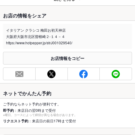
たばこ
お店の情報をシェア
禁煙・喫煙
分煙（仕切りなし）
1Fのフロアが喫煙可能な席となっております。2Fと3Fは禁煙フ
イタリアン クラシコ 梅田お初天神店
ロアでございますので予めご了承くださいませ。
大阪府大阪市北区曽根崎２-１４－４
喫煙専用室
https://www.hotpepper.jp/strJ001029540/
なし
※2020年4月1日～受動喫煙対策に関する法律が施行されています。正しい情報はお店へお問い
お店情報をコピー
合わせください。
お席
総席数
116席(【貸切】30名様～最大60名様)
最大宴会収
45人(着席時)
ネットでかんたん予約
容人数
ご予約ならネット予約が便利です。
個室
なし
即予約
：来店日の翌0時まで受付
※曜日、コースによって締切が異なる場合があります。
座敷
リクエスト予約
：来店日の前日17時まで受付
なし ：すべてテーブル席です
掘りごたつ
なし ：すべてテーブル席です