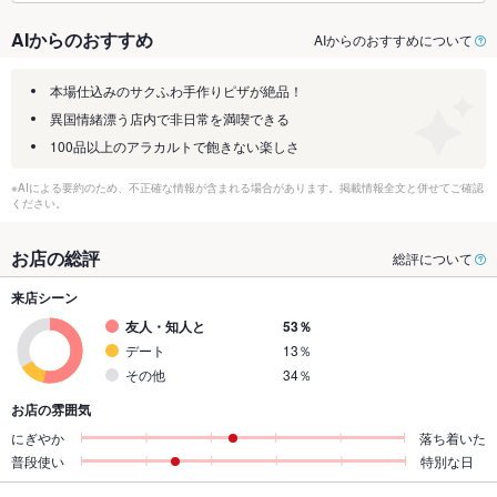
AIからのおすすめ
AIからのおすすめについて
本場仕込みのサクふわ手作りピザが絶品！
異国情緒漂う店内で非日常を満喫できる
100品以上のアラカルトで飽きない楽しさ
※AIによる要約のため、不正確な情報が含まれる場合があります。掲載情報全文と併せてご確認
ください。
お店の総評
総評について
来店シーン
友人・知人と
53％
デート
13％
その他
34％
お店の雰囲気
にぎやか
落ち着いた
普段使い
特別な日