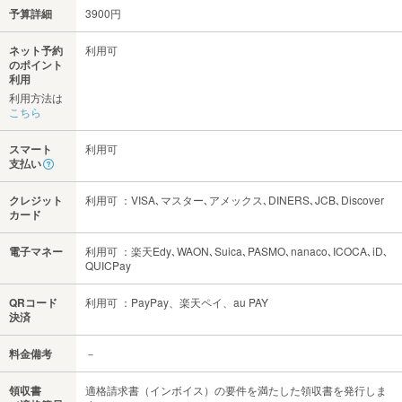
予算詳細
3900円
ネット予約
利用可
のポイント
利用
利用方法は
こちら
スマート
利用可
支払い
クレジット
利用可 ：VISA､マスター､アメックス､DINERS､JCB､Discover
カード
電子マネー
利用可 ：楽天Edy､WAON､Suica､PASMO､nanaco､ICOCA､iD､
QUICPay
QRコード
利用可 ：PayPay、楽天ペイ、au PAY
決済
料金備考
－
領収書
適格請求書（インボイス）の要件を満たした領収書を発行しま