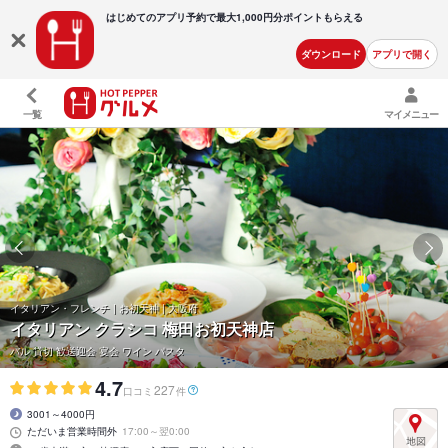
はじめてのアプリ予約で最大
1,000円分ポイントもらえる
ダウンロード
アプリで開く
一覧
マイメニュー
イタリアン・フレンチ | お初天神 | 大阪府
イタリアン クラシコ 梅田お初天神店
バル 貸切 歓送迎会 宴会 ワイン パスタ
4.7
227
口コミ
件
3001～4000円
ただいま営業時間外
17:00～翌0:00