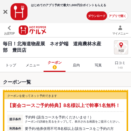
はじめてのアプリ予約で最大
1,000円分ポイントもらえる
ダウンロード
アプリで開く
お店TOP
マイメニュー
毎日！北海道物産展 ネオ炉端 道南農林水産
部 豊田店
クーポン
口コミ
トップ
メニュー
店内
写真
5
149
クーポン一覧
クーポンを使ってネット予約できます
【宴会コースご予約特典】8名様以上で幹事1名無料！
予約時 (該当コースを予約くださいませ！)
提示条件
クーポンの詳細を見るをタップして、表示される画面をご提示ください。
要予約/他券併用不可/8名様以上/該当コースをご予約の方
利用条件