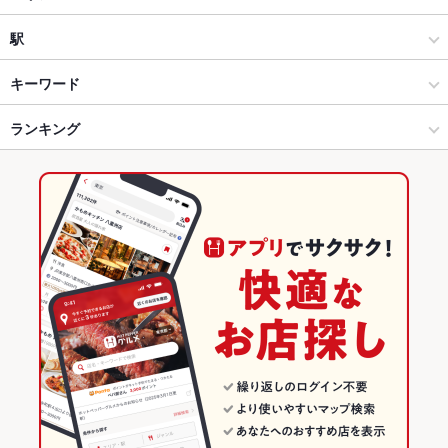
海鮮
豊田市駅
駅
豊田市 × 居酒屋
豊田市駅 × 居酒屋
新豊田駅
キーワード
豊田市 × 海鮮
豊田市駅 × 海鮮
豊田市駅
ランキング
からあげ
塩辛
ウニ料理
エビ料理
カキ料理・オイスター
カニ料理
刺身
フライドポテト
ふぐ・てっちり
海鮮丼
うなぎ
天ぷら
新豊田駅 × 居酒屋
豊田市駅 × 和食
愛知のグルメランキング
おばんざい
デザート
みそラーメン
塩ラーメン
味噌ラーメン
新豊田駅 × 海鮮
豊田市駅 × 寿司
愛知の居酒屋ランキング
醤油ラーメン
和食
愛知
愛知の海鮮ランキング
寿司
愛知 × 居酒屋
豊田市のグルメランキング
豊田市 × 和食
愛知 × 海鮮
豊田市の居酒屋ランキング
豊田市 × 寿司
愛知 × 和食
豊田市の海鮮ランキング
新豊田駅 × 和食
愛知 × 寿司
豊田市駅のグルメランキング