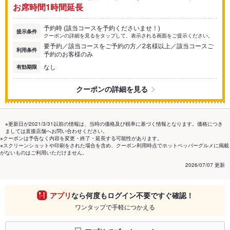
お席時間1時間延長
予約時 (該当コースを予約くださいませ！)
提示条件
クーポンの詳細を見るをタップして、表示される画面をご提示ください。
要予約／該当コースをご予約の方／2名様以上／該当コースご
利用条件
予約のお客様のみ
なし
有効期限
クーポンの詳細を見る
※更新日が2021/3/31以前の情報は、当時の価格及び税率に基づく情報となります。価格につき
ましては直接店舗へお問い合わせください。
※クーポンは予告なく内容を変更・終了・延長する可能性があります。
※スクリーンショットや印刷をされた場合を含め、クーポン利用時点でホットペッパーグルメに掲載
がないものはご利用いただけません。
2026/07/07 更新
アプリ
なら何度もログイン不要ですぐ確認！
ワンタップで手軽につかえる