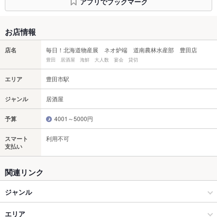
アプリでブックマーク
お店情報
店名
毎日！北海道物産展 ネオ炉端 道南農林水産部 豊田店
豊田 居酒屋 海鮮 大人数 宴会 貸切
エリア
豊田市駅
ジャンル
居酒屋
予算
4001～5000円
スマート
利用不可
支払い
関連リンク
ジャンル
居酒屋
エリア