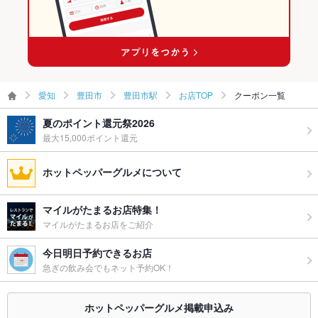
新豊田駅 × 寿司
豊田市駅の居酒屋ランキング
豊田市駅の海鮮ランキング
愛知
豊田市
豊田市駅
お店TOP
クーポン一覧
夏のポイント還元祭2026
最大15,000ポイント還元
ホットペッパーグルメについて
マイルがたまるお店特集！
マイルがたまるお店をご紹介
今日明日予約できるお店
急ぎの飲み会でもネット予約OK！
ホットペッパーグルメ掲載申込み