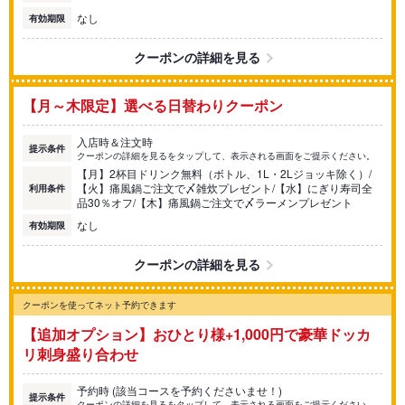
なし
有効期限
クーポンの詳細を見る
【月～木限定】選べる日替わりクーポン
入店時＆注文時
提示条件
クーポンの詳細を見るをタップして、表示される画面をご提示ください。
【月】2杯目ドリンク無料（ボトル、1L・2Lジョッキ除く）/
【火】痛風鍋ご注文で〆雑炊プレゼント/【水】にぎり寿司全
利用条件
品30％オフ/【木】痛風鍋ご注文で〆ラーメンプレゼント
なし
有効期限
クーポンの詳細を見る
クーポンを使ってネット予約できます
【追加オプション】おひとり様+1,000円で豪華ドッカ
リ刺身盛り合わせ
予約時 (該当コースを予約くださいませ！)
提示条件
クーポンの詳細を見るをタップして、表示される画面をご提示ください。