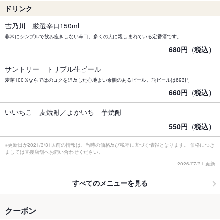
ドリンク
吉乃川 厳選辛口150ml
非常にシンプルで飲み飽きしない辛口。多くの人に親しまれている定番酒です。
680円（税込）
サントリー トリプル生ビール
麦芽100％ならではのコクを追及した心地よい余韻のあるビール。瓶ビールは693円
660円（税込）
いいちこ 麦焼酎／よかいち 芋焼酎
550円（税込）
※更新日が2021/3/31以前の情報は、当時の価格及び税率に基づく情報となります。 価格につき
ましては直接店舗へお問い合わせください。
2026/07/31 更新
すべてのメニューを見る
クーポン