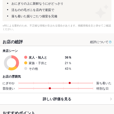
おにぎりの上に新鮮なうにがどっさり
活ものの毛ガニを店内で釜茹で
落ち着いた掘りごたつ個室を完備
※AIによる要約のため、不正確な情報が含まれる場合があります。掲載情報全文と併せてご確認
ください。
お店の総評
総評について
来店シーン
友人・知人と
36％
家族・子供と
21％
その他
43％
お店の雰囲気
にぎやか
落ち着いた
普段使い
特別な日
詳しい評価を見る
おすすめポイント