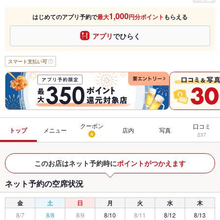
1,000
はじめてのアプリ予約で
最大
円分ポイント
もらえる
アプリ
でひらく
スマート支払い可
クーポン
口コミ
トップ
メニュー
店内
写真
4
237
このお店はネット予約時に
ポイントがつかえます
ネット予約の空席状況
金
土
日
月
火
水
木
8/7
8/8
8/9
8/10
8/11
8/12
8/13