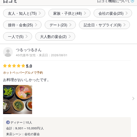
口コミ
口コミ機能について
友人・知人と(75)
家族・子供と(48)
会社の宴会(25)
接待・会食(25)
デート(23)
記念日・サプライズ(9)
一人で(5)
大人数の宴会(2)
つるっつるさん
40代後半/女性・来店日：2026/08/01
5.0
ホットペッパーグルメで予約
お料理がおいしかったです。
ディナー | 10人
会計：9,001～10,000円/人
来店シーン：会社の宴会