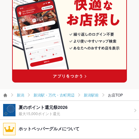
新潟駅・万代・古町周辺 × 和食
新潟 × 海鮮
新潟駅・万代・古町周辺の居酒屋ランキング
お酒
焼酎充実、日本酒充実
新潟駅・万代・古町周辺 × 和食全般
新潟 × 和食
新潟駅・万代・古町周辺の海鮮ランキング
お子様連れ
お子様連れOK ：-
ウェディン
フロア貸切最大40名様 ( 着席 ) 各種宴会お気軽にご相談下さ
新潟駅 × 和食
新潟 × 和食全般
新潟駅前のグルメランキング
グパーティ
い！
ー二次会
新潟駅 × 和食全般
新潟駅前の居酒屋ランキング
備考
店内のwi-fiは【wi-fi square】会員登録が必要です
新潟駅前の海鮮ランキング
新潟
新潟駅・万代・古町周辺
新潟駅前
お店TOP
夏のポイント還元祭2026
最大15,000ポイント還元
ホットペッパーグルメについて