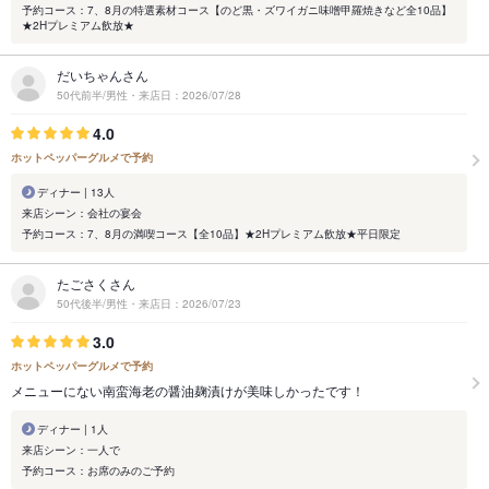
予約コース：7、8月の特選素材コース【のど黒・ズワイガニ味噌甲羅焼きなど全10品】
★2Hプレミアム飲放★
だいちゃんさん
50代前半/男性・来店日：2026/07/28
4.0
ホットペッパーグルメで予約
ディナー | 13人
来店シーン：会社の宴会
予約コース：7、8月の満喫コース【全10品】★2Hプレミアム飲放★平日限定
たごさくさん
50代後半/男性・来店日：2026/07/23
3.0
ホットペッパーグルメで予約
メニューにない南蛮海老の醤油麹漬けが美味しかったです！
ディナー | 1人
来店シーン：一人で
予約コース：お席のみのご予約