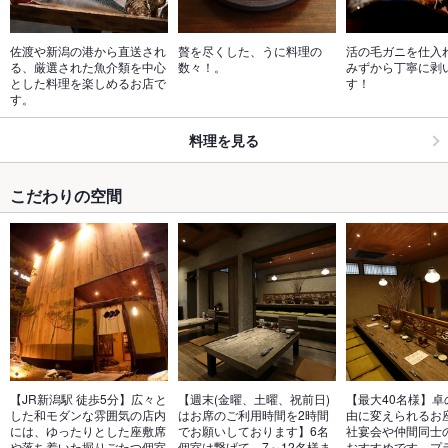
佐渡や新潟の港から直送され
贅を尽くした、うに料理の
活の毛ガニを仕入
る、厳選された魚介類を中心
数々！。
みずから丁寧に剥
とした料理を楽しめるお店で
す！
す。
料理を見る
こだわりの空間
【JR新潟駅 徒歩5分】広々と
【週末(金曜、土曜、祝前日)
【最大40名様】卓
した和モダンな雰囲気の店内
はお席のご利用時間を2時間
由に変えられるお
には、ゆったりとした座敷席
でお願いしております】6名
社宴会や仲間同士
や落ち着いた掘りごたつ個室
個室は繋げて、7～12名様ま
おすすめです。プ