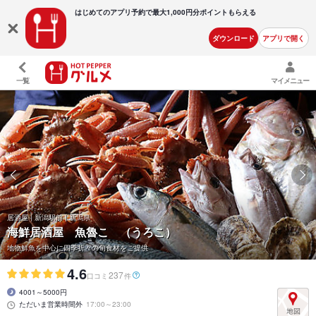
はじめてのアプリ予約で最大
1,000円分ポイントもらえる
ダウンロード
アプリで開く
一覧
マイメニュー
居酒屋 | 新潟駅前 | 新潟県
海鮮居酒屋 魚魯こ （うろこ）
地物鮮魚を中心に四季折々の旬食材をご提供
4.6
237
口コミ
件
4001～5000円
ただいま営業時間外
17:00～23:00