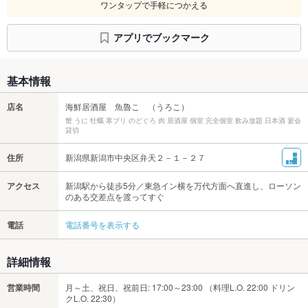
ワンタップで手軽につかえる
アプリでブックマーク
基本情報
店名
海鮮居酒屋 魚魯こ （うろこ）
蟹 うに 牡蠣 寒ブリ のどぐろ 肉 居酒屋 個室 完全個室 飲み放題 日本酒 宴会
貸切
住所
新潟県新潟市中央区弁天２－１－２７
アクセス
新潟駅から徒歩5分／東急イン横を万代方面へ直進し、ローソン
のある交差点を渡ってすぐ
電話
電話番号を表示する
詳細情報
営業時間
月～土、祝日、祝前日: 17:00～23:00 （料理L.O. 22:00 ドリン
クL.O. 22:30）