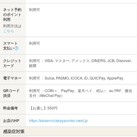
ネット予約
利用可
のポイント
利用
利用方法は
こちら
スマート
利用可
支払い
クレジット
利用可 ：VISA､マスター､アメックス､DINERS､JCB､Discover､
カード
銀聯
電子マネー
利用可 ：Suica､PASMO､ICOCA､iD､QUICPay､ApplePay
QRコード
利用可 ：COIN＋、PayPay、楽天ペイ、d払い、au PAY、微信
決済
支付（WeChat Pay）
料金備考
【お通し】550円
お店のHP
https://kaisennizakayauroko.owst.jp
感染症対策