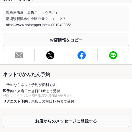
禁煙・喫煙
全席禁煙
海鮮居酒屋 魚魯こ （うろこ）
喫煙専用室
なし
新潟県新潟市中央区弁天２－１－２７
https://www.hotpepper.jp/strJ001049935/
※2020年4月1日～受動喫煙対策に関する法律が施行されています。正しい情報はお店へお問い
合わせください。
お店情報をコピー
お席
総席数
68席(カウンター／掘りごたつ個室／お座敷個室有り)
最大宴会収
40人(２階フロア貸切最大40名様)
容人数
ネットでかんたん予約
個室
あり ：【１階】６名個室×２ 【２階】最大４０名様迄可能
ご予約ならネット予約が便利です。
即予約
：来店日の当日21時まで受付
座敷
あり ：【２階】最大４０名様迄可能
※曜日、コースによって締切が異なる場合があります。
リクエスト予約
：来店日の前日17時まで受付
掘りごたつ
あり ：【１階】６名個室×２ 【２階】最大40名様迄可能
カウンター
あり ：【１階】６席
お店からのメッセージに登録する
ソファー
なし ：-