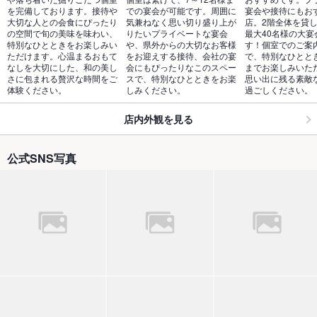
を完備しております。接待や
での宴会が可能です。周囲に
宴会や接待にもお
大切な人との会食にぴったり
気兼ねなく思い切り盛り上が
店。2階全体を貸
の空間で旬の美味を味わい、
りたいプライベートな宴会
最大40名様の大宴
特別なひとときをお楽しみい
や、県外からの大切なお客様
す！個室でのご案
ただけます。心温まるおもて
をお迎えする接待、会社の宴
で、特別なひとと
なしを大切にした、和の美し
会にもぴったりなこのスペー
までお楽しみいた
さに包まれる贅沢な時間をご
スで、特別なひとときをお楽
思い出に残る素敵
体験ください。
しみください。
過ごしください。
店内外観を見る
公式SNS写真