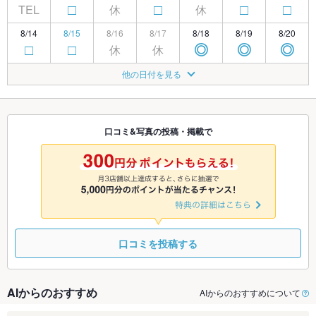
TEL
休
休
□
□
□
□
8/14
8/15
8/16
8/17
8/18
8/19
8/20
休
休
□
□
◎
◎
◎
8/21
8/22
8/23
8/24
8/25
8/26
8/27
他の日付を見る
休
□
□
◎
◎
◎
◎
8/28
8/29
8/30
8/31
9/1
9/2
9/3
休
□
□
◎
◎
◎
◎
口コミ&写真の投稿・掲載で
9/4
9/5
9/6
9/7
9/8
9/9
9/10
休
□
□
◎
◎
◎
◎
口コミを投稿する
AIからのおすすめ
AIからのおすすめについて