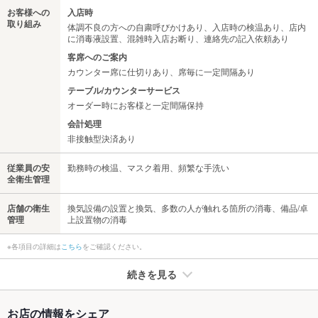
お客様への
入店時
取り組み
体調不良の方への自粛呼びかけあり、入店時の検温あり、店内
に消毒液設置、混雑時入店お断り、連絡先の記入依頼あり
客席へのご案内
カウンター席に仕切りあり、席毎に一定間隔あり
テーブル/カウンターサービス
オーダー時にお客様と一定間隔保持
会計処理
非接触型決済あり
従業員の安
勤務時の検温、マスク着用、頻繁な手洗い
全衛生管理
店舗の衛生
換気設備の設置と換気、多数の人が触れる箇所の消毒、備品/卓
管理
上設置物の消毒
※各項目の詳細は
こちら
をご確認ください。
続きを見る
たばこ
お店の情報をシェア