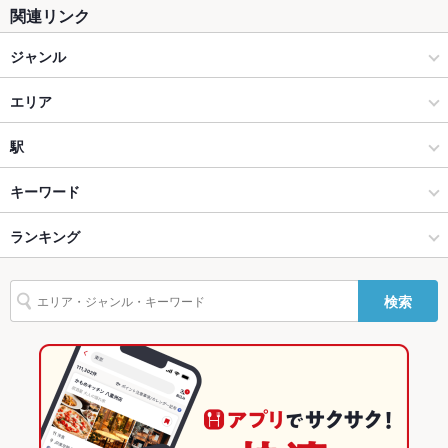
関連リンク
テラス席
なし ：-
ジャンル
貸切
貸切可 ：２階フロア貸切最大40名様
居酒屋
エリア
設備
Wi-Fi
あり
海鮮
新潟駅前
駅
バリアフリ
なし ：入口に小さな段差がございます。お手伝いさせて頂きま
新潟駅・万代・古町周辺 × 居酒屋
新潟駅前 × 居酒屋
新潟駅
キーワード
ー
すので、宜しければ事前にご連絡下さい。
新潟駅・万代・古町周辺 × 海鮮
新潟駅前 × 海鮮
ランキング
からあげ
お茶漬け
ウニ料理
カニ料理
刺身
駐車場
なし ：近隣駐車場のご紹介やタクシー、代行の手配はお気軽に
お申し付け下さい。
新潟駅 × 居酒屋
新潟駅前 × 和食
新潟のグルメランキング
その他設備
-
検索
新潟駅 × 海鮮
新潟駅前 × 和食全般
新潟の居酒屋ランキング
その他
飲み放題
あり ：飲み放題付き宴会コースございます。詳細はコースペー
和食
新潟
新潟の海鮮ランキング
ジをご覧下さい。
和食全般
新潟 × 居酒屋
新潟駅・万代・古町周辺のグルメランキング
食べ放題
なし ：-