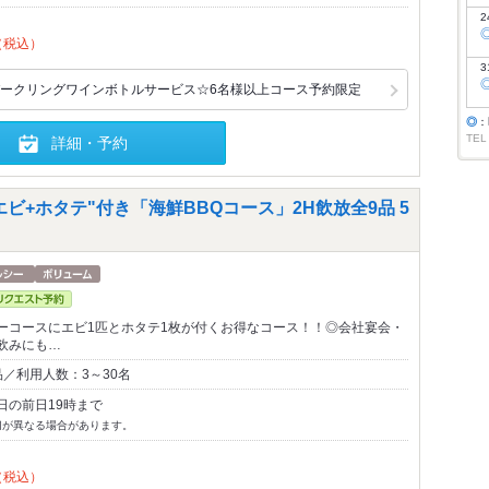
2
（税込）
3
ークリングワインボトルサービス☆6名様以上コース予約限定
◎
：
TEL
詳細・予約
エビ+ホタテ"付き「海鮮BBQコース」2H飲放全9品 5
ーコースにエビ1匹とホタテ1枚が付くお得なコース！！◎会社宴会・
飲みにも…
／利用人数：3～30名
日の前日19時まで
切が異なる場合があります。
（税込）