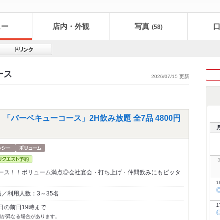
ュー
店内・外観
写真
(58)
ース
2026/07/15 更新
！「バーベキューコース」2H飲み放題 全7品 4800円
ース！！ボリューム満点◎会社宴会・打ち上げ・仲間飲みにもピッタ
1
／利用人数：3～35名
1
日の前日19時まで
切が異なる場合があります。