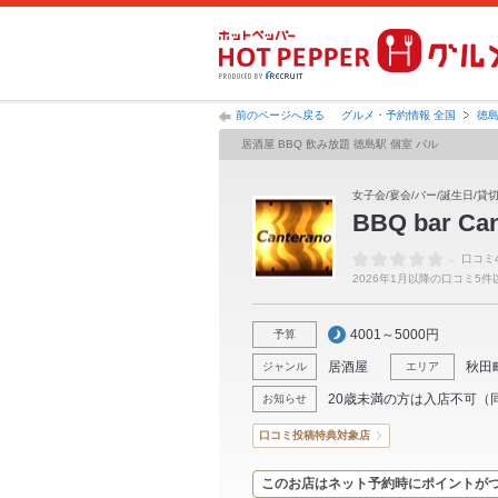
前のページへ戻る
グルメ・予約情報 全国
徳
居酒屋 BBQ 飲み放題 徳島駅 個室 バル
女子会/宴会/バー/誕生日/貸切
BBQ bar 
-
口コミ
2026年1月以降の口コミ5
4001～5000円
予算
居酒屋
秋田
ジャンル
エリア
20歳未満の方は入店不可（
お知らせ
口コミ投稿特典対象店
このお店はネット予約時にポイントが