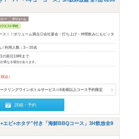
ース！！ボリューム満点◎会社宴会・打ち上げ・仲間飲みにもピッタ
／利用人数：3～35名
日の前日19時まで
切が異なる場合があります。
（税込）
ークリングワインボトルサービス☆6名様以上コース予約限定
詳細・予約
肉+エビ+ホタテ"付き「海鮮BBQコース」3H飲放全9