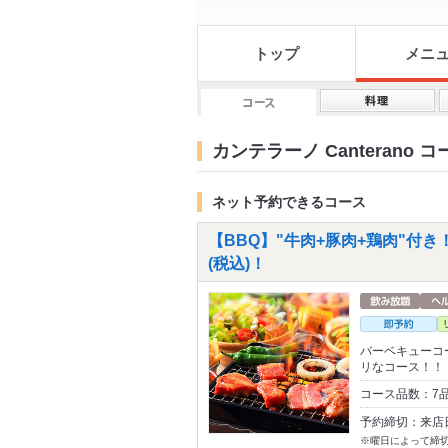
トップ
メニ
カンテラーノ Canterano コ
ネット予約できるコース
【BBQ】"牛肉+豚肉+鶏肉"付き
(税込)！
バーベキューコ
リなコース！！
コース品数：7品
予約締切：来店
※曜日によって締