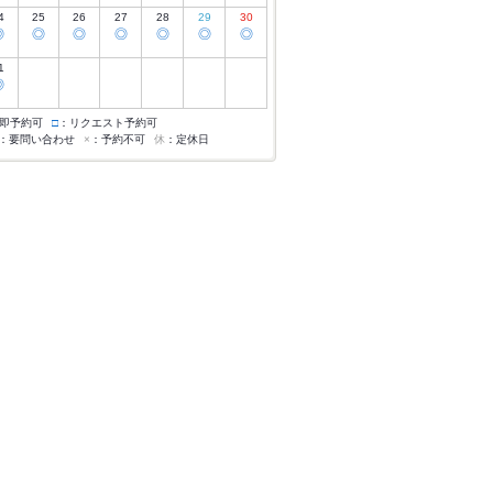
4
25
26
27
28
29
30
◎
◎
◎
◎
◎
◎
◎
1
◎
即予約可
□
：リクエスト予約可
：要問い合わせ
×
：予約不可
休
：定休日