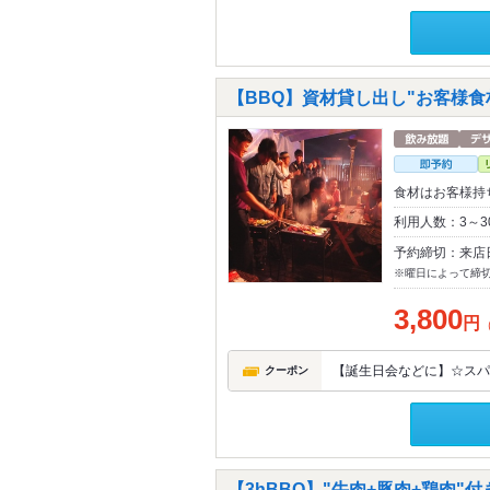
【BBQ】資材貸し出し"お客様食材
食材はお客様持
利用人数：3～3
予約締切：来店
※曜日によって締
3,800
円
【誕生日会などに】☆スパ
クーポン
【3hBBQ】"牛肉+豚肉+鶏肉"付