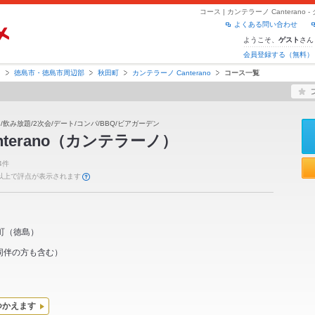
コース | カンテラーノ Cantera
よくある問い合わせ
ようこそ、
さん
ゲスト
会員登録する（無料）
島
徳島市・徳島市周辺部
秋田町
カンテラーノ Canterano
コース一覧
/飲み放題/2次会/デート/コンパ/BBQ/ビアガーデン
Canterano（カンテラーノ）
4件
件以上で評点が表示されます
町
（
徳島
）
同伴の方も含む）
つかえます