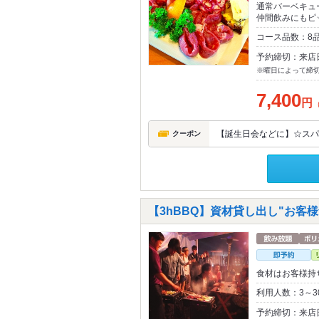
通常バーベキュ
仲間飲みにもピ
コース品数：8品
予約締切：来店
※曜日によって締
7,400
円
【誕生日会などに】☆スパ
クーポン
【3hBBQ】資材貸し出し"お客様食
食材はお客様持
利用人数：3～3
予約締切：来店