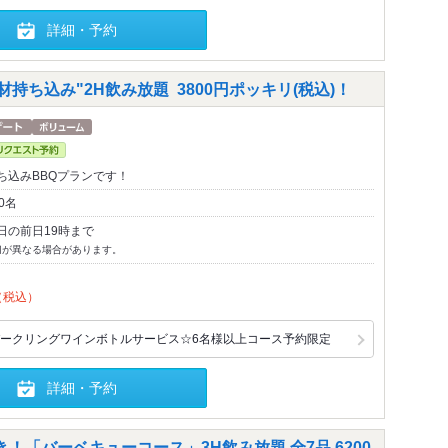
詳細・予約
持ち込み"2H飲み放題 3800円ポッキリ(税込)！
ち込みBBQプランです！
0名
日の前日19時まで
切が異なる場合があります。
（税込）
ークリングワインボトルサービス☆6名様以上コース予約限定
詳細・予約
き！「バーベキューコース」3H飲み放題 全7品 6200