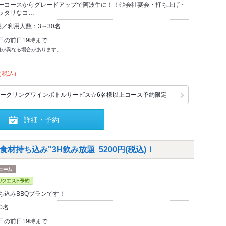
ーコースからグレードアップで阿波牛に！！◎会社宴会・打ち上げ・
ッタリなコ…
／利用人数：3～30名
日の前日19時まで
切が異なる場合があります。
（税込）
ークリングワインボトルサービス☆6名様以上コース予約限定
詳細・予約
材持ち込み"3H飲み放題 5200円(税込)！
ち込みBBQプランです！
0名
日の前日19時まで