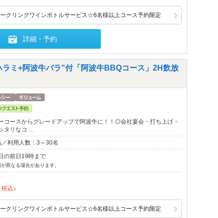
ークリングワインボトルサービス☆6名様以上コース予約限定
詳細・予約
ハラミ+阿波牛バラ"付「阿波牛BBQコース」2H飲放
ーコースからグレードアップで阿波牛に！！◎会社宴会・打ち上げ・
ッタリなコ…
／利用人数：3～30名
日の前日19時まで
切が異なる場合があります。
（税込）
ークリングワインボトルサービス☆6名様以上コース予約限定