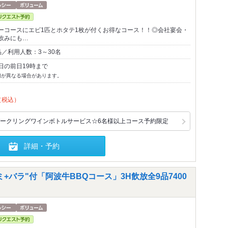
ーコースにエビ1匹とホタテ1枚が付くお得なコース！！◎会社宴会・
飲みにも…
／利用人数：3～30名
日の前日19時まで
切が異なる場合があります。
（税込）
ークリングワインボトルサービス☆6名様以上コース予約限定
詳細・予約
ミ+バラ"付「阿波牛BBQコース」3H飲放全9品7400