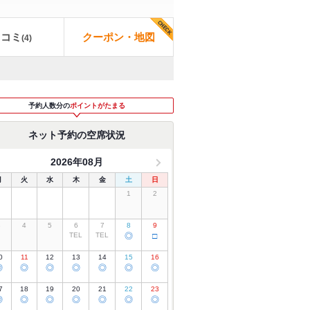
口コミ
クーポン・地図
(
4
)
予約人数分の
ポイントがたまる
ネット予約の空席状況
2026年08月
月
火
水
木
金
土
日
1
2
3
4
5
6
7
8
9
TEL
TEL
◎
□
0
11
12
13
14
15
16
◎
◎
◎
◎
◎
◎
◎
7
18
19
20
21
22
23
◎
◎
◎
◎
◎
◎
◎