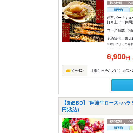
通常バーベキュ
打ち上げ・仲間
コース品数：9品
予約締切：来店
※曜日によって締
6,900
円
【誕生日会などに】☆スパ
クーポン
【3hBBQ】"阿波牛ロース+ハラ
円(税込)