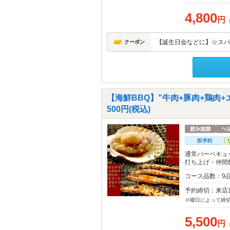
4,800
円
【誕生日会などに】☆スパ
クーポン
【海鮮BBQ】"牛肉+豚肉+鶏肉+
500円(税込)
通常バーベキュ
打ち上げ・仲間
コース品数：9品
予約締切：来店
※曜日によって締
5,500
円