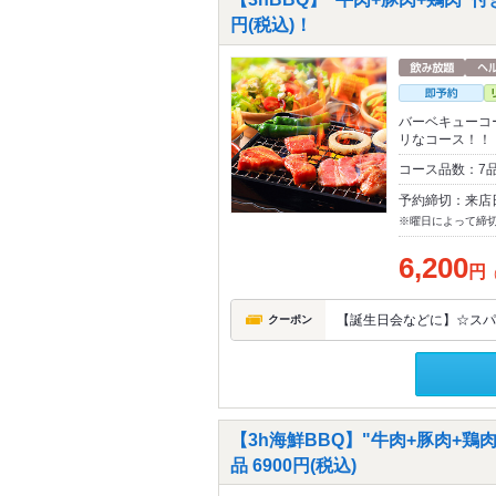
円(税込)！
バーベキューコ
リなコース！！
コース品数：7品
予約締切：来店
※曜日によって締
6,200
円
【誕生日会などに】☆スパ
クーポン
【3h海鮮BBQ】"牛肉+豚肉+鶏
品 6900円(税込)