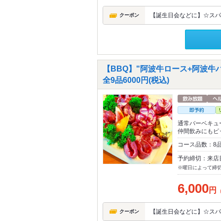
【誕生日会などに】☆スパ
クーポン
【BBQ】"阿波牛ロース+阿波牛
全9品6000円(税込)
通常バーベキュ
仲間飲みにもピ
コース品数：8品
予約締切：来店
※曜日によって締
6,000
円
【誕生日会などに】☆スパ
クーポン