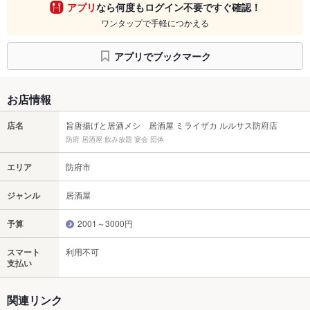
アプリ
なら何度もログイン不要ですぐ確認！
ワンタップで手軽につかえる
アプリでブックマーク
お店情報
店名
旨唐揚げと居酒メシ 居酒屋 ミライザカ ルルサス防府店
防府 居酒屋 飲み放題 宴会 団体
エリア
防府市
ジャンル
居酒屋
予算
2001～3000円
スマート
利用不可
支払い
関連リンク