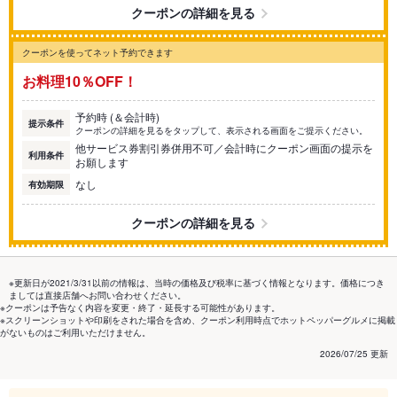
クーポンの詳細を見る
クーポンを使ってネット予約できます
お料理10％OFF！
予約時 (＆会計時)
提示条件
クーポンの詳細を見るをタップして、表示される画面をご提示ください。
他サービス券割引券併用不可／会計時にクーポン画面の提示を
利用条件
お願します
なし
有効期限
クーポンの詳細を見る
※更新日が2021/3/31以前の情報は、当時の価格及び税率に基づく情報となります。価格につき
ましては直接店舗へお問い合わせください。
※クーポンは予告なく内容を変更・終了・延長する可能性があります。
※スクリーンショットや印刷をされた場合を含め、クーポン利用時点でホットペッパーグルメに掲載
がないものはご利用いただけません。
2026/07/25 更新