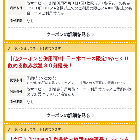
他サービス・割引併用不可/1組1回1枚限り／7名様以下の宴会
は2000円OFF／4名様以上でのご利用に限る／4000円以上の宴
利用条件
会コースご利用時のみ
なし
有効期限
クーポンの詳細を見る
クーポンを使ってネット予約できます
【他クーポンと併用可!!】日～木コース限定!!ゆっくり
飲める飲み放題３０分延長！
予約時 (＆注文時)
提示条件
クーポンの詳細を見るをタップして、表示される画面をご提示ください。
他サービス・割引券併用可能／コース利用時のみ／ご予約の状
利用条件
況でお受けできない場合あり
なし
有効期限
クーポンの詳細を見る
クーポンを使ってネット予約できます
【当日加入でOK!!】単品飲み放題30分延長！ライン友