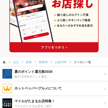
防府 × 和食
山口 × 和風
防府市のグルメランキング
防府 × 鍋
山口 × 和食
防府市の居酒屋ランキング
防府駅 × 和食
山口 × 鍋
防府駅 × 鍋
山口
防府
防府市
お店TOP
クーポン一覧
夏のポイント還元祭2026
最大15,000ポイント還元
ホットペッパーグルメについて
マイルがたまるお店特集！
マイルがたまるお店をご紹介