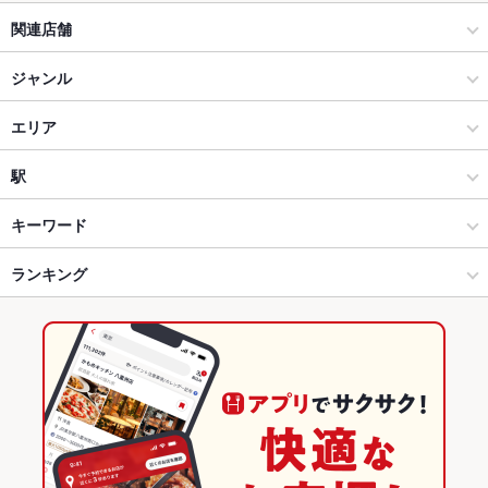
関連店舗
ミライザカ
ジャンル
旨唐揚げと居酒メシ 居酒屋 ミライザカ 湯田温泉店
居酒屋
エリア
焼き鳥 居酒屋「三代目」鳥メロ徳山店
和風
防府市
駅
防府 × 居酒屋
防府市 × 居酒屋
大道駅
キーワード
防府 × 和風
防府市 × 和風
富海駅
ランキング
からあげ
馬刺し
炉ばた焼き・炙り焼き
エビ料理
刺身
つくね
鶏皮
ステーキ
パスタ
餃子
防府駅 × 居酒屋
防府市 × 和食
防府駅
山口のグルメランキング
防府駅 × 和風
防府市 × 鍋
山口の居酒屋ランキング
和食
山口
防府のグルメランキング
鍋
山口 × 居酒屋
防府の居酒屋ランキング