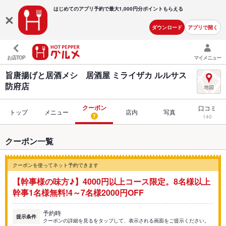
はじめてのアプリ予約で最大
1,000円分ポイントもらえる
ダウンロード
アプリで開く
お店TOP
マイメニュー
旨唐揚げと居酒メシ 居酒屋 ミライザカ ルルサス
防府店
クーポン
口コミ
トップ
メニュー
店内
写真
7
140
クーポン一覧
クーポンを使ってネット予約できます
【幹事様の味方♪】4000円以上コース限定。8名様以上
幹事1名様無料!4～7名様2000円OFF
予約時
提示条件
クーポンの詳細を見るをタップして、表示される画面をご提示ください。