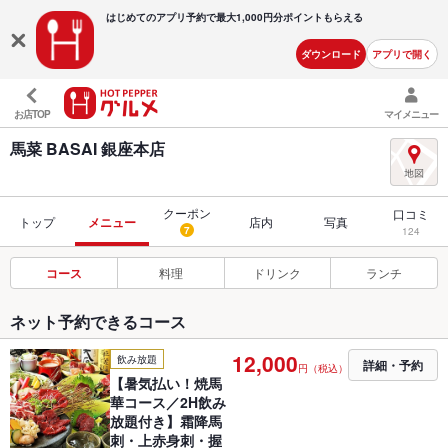
はじめてのアプリ予約で最大
1,000円分ポイントもらえる
ダウンロード
アプリで開く
お店TOP
マイメニュー
馬菜 BASAI 銀座本店
クーポン
口コミ
トップ
メニュー
店内
写真
7
124
コース
料理
ドリンク
ランチ
ネット予約できるコース
12,000
飲み放題
詳細・予約
円（税込）
【暑気払い！焼馬
華コース／2H飲み
放題付き】霜降馬
刺・上赤身刺・握