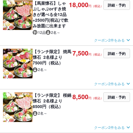
【馬菜懐石】しゃ
18,000
詳細・予約
円（税込）
ぶしゃぶorすき焼
きが選べる全12品
+2500円(税込)で飲
み放題に出来ます
12品
2名～
クーポン2件をみる
【ランチ限定】 焼馬
7,500
詳細・予約
円（税込）
懐石 2名様より
7500円（税込）
2名～
クーポン2件をみる
【ランチ限定】 桜鍋
8,500
詳細・予約
円（税込）
懐石 2名様より
8500円（税込）
2名～
クーポン2件をみる