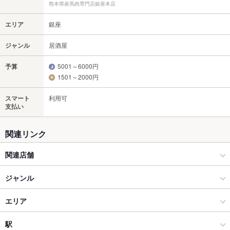
熊本県産馬肉専門店銀座本店
エリア
銀座
ジャンル
居酒屋
予算
5001～6000円
1501～2000円
スマート
利用可
支払い
関連リンク
関連店舗
黒毛和牛焼肉 けっさく 新小岩本店
ジャンル
居酒屋
エリア
和風
銀座
駅