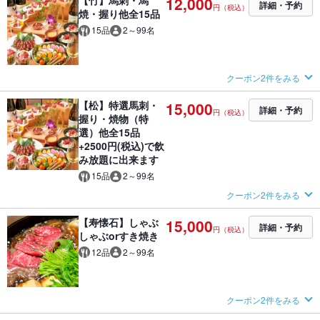
12,000
詳細・予約
円（税込）
焼・握り他全15品
15品
2～99名
クーポン2件をみる
【松】特選馬刺・
15,000
詳細・予約
円（税込）
握り・焼物（特
選）他全15品
+2500円(税込)で飲
み放題に出来ます
15品
2～99名
クーポン2件をみる
【寿懐石】しゃぶ
15,000
詳細・予約
円（税込）
しゃぶorすき焼き
12品
2～99名
クーポン2件をみる