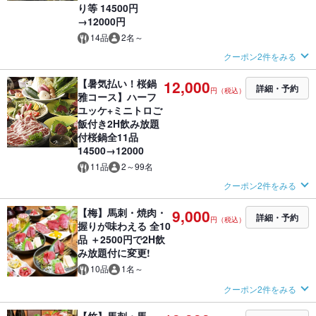
り等 14500円
→12000円
14品
2名～
クーポン2件をみる
【暑気払い！桜鍋
12,000
詳細・予約
円（税込）
雅コース】ハーフ
ユッケ+ミニトロご
飯付き2H飲み放題
付桜鍋全11品
14500→12000
11品
2～99名
クーポン2件をみる
【梅】馬刺・焼肉・
9,000
詳細・予約
円（税込）
握りが味わえる 全10
品 ＋2500円で2H飲
み放題付に変更!
10品
1名～
クーポン2件をみる
【竹】馬刺・馬