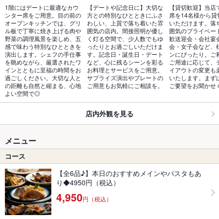
1階にはデートに最適なカウ
【デートや記念日に】大切な
【貸切歓迎】当店
ンター席をご用意。目の前の
方との特別なひとときにふさ
席を14名様から貸
オープンキッチンでは、グリ
わしい、上質で落ち着いた雰
いただけます。落
ル板で丁寧に焼き上げる肉や
囲気の店内。間接照明が優し
囲気のプライベー
野菜の調理風景を楽しめ、五
く灯る空間で、少人数でもゆ
歓送迎会・会社宴
感で味わう特別なひとときを
ったりとお過ごしいただけま
会・女子会など、
演出します。シェフの手仕事
す。記念日・誕生日・デート
ンにぴったり。ご
を眺めながら、厳選されたワ
など、心に残るシーンを彩る
ご用途に応じて、
インとともに至福の時間をお
お料理とサービスをご用意。
イアウトの変更も
過ごしください。大切な人と
サプライズ演出やプレートの
いたします。まず
の距離も自然と縮まる、心地
ご用意もお気軽にご相談を。
ご要望をお聞かせ
よい空間で◎
店内外観を見る
メニュー
コース
【全6品♪】本日のおすすめメインやパスタもあ
り◆4950円（税込）
4,950
円（税込）