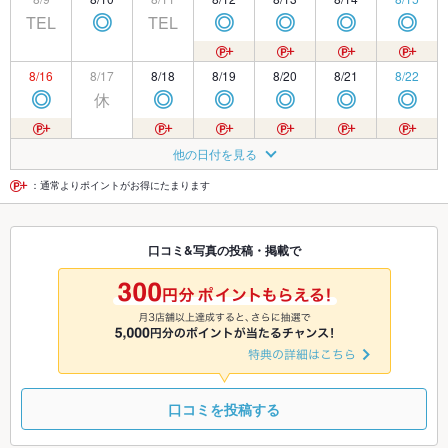
TEL
TEL
◎
◎
◎
◎
◎
8/16
8/17
8/18
8/19
8/20
8/21
8/22
休
◎
◎
◎
◎
◎
◎
8/23
8/24
8/25
8/26
8/27
8/28
8/29
他の日付を見る
休
◎
◎
◎
◎
◎
◎
：通常よりポイントがお得にたまります
8/30
8/31
9/1
9/2
9/3
9/4
9/5
口コミ&写真の投稿・掲載で
TEL
休
◎
◎
◎
◎
◎
9/6
9/7
9/8
9/9
9/10
9/11
9/12
休
◎
◎
◎
◎
◎
◎
口コミを投稿する