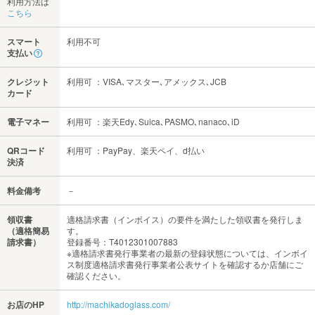
利用方法は
こちら
スマート
利用不可
支払い
クレジット
利用可 ：VISA､マスター､アメックス､JCB
カード
電子マネー
利用可 ：楽天Edy､Suica､PASMO､nanaco､iD
QRコード
利用可 ：PayPay、楽天ペイ、d払い
決済
料金備考
－
領収書
適格請求書（インボイス）の要件を満たした領収書を発行しま
（適格簡易
す。
請求書）
登録番号：T4012301007883
※適格請求書発行事業者の最新の登録状態については、インボイ
ス制度適格請求書発行事業者公表サイトを確認するか店舗にご
確認ください。
お店のHP
http://machikadoglass.com/