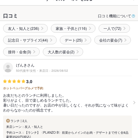
口コミ
口コミ機能について
友人・知人と(236)
家族・子供と(116)
一人で(72)
記念日・サプライズ(44)
デート(25)
会社の宴会(7)
接待・会食(3)
大人数の宴会(2)
げんきさん
50代後半/女性・来店日：2026/08/02
3.0
ホットペッパーグルメで予約
お友だちとのランチに利用しました。
彩りがよく、目で楽しめるランチでした。
暑い日だったのですが、お店の中が涼しくなく、それが気になって味がよく
わからなかったのが残念です。
ランチ | 2人
来店シーン：友人・知人と
予約コース：【ランチ】〈PLANZO B〉前菜からメインのお肉・デザートまで付く全8品
豪華3520円(税込)