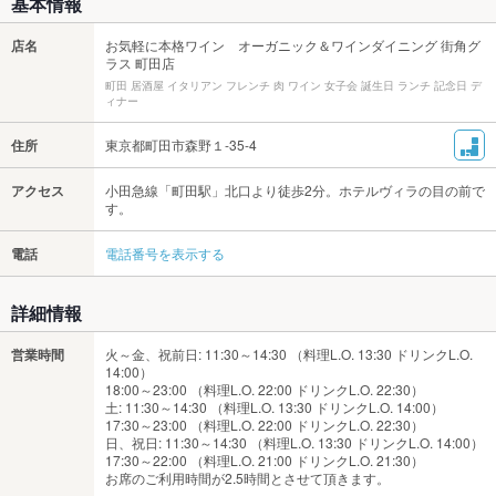
基本情報
店名
お気軽に本格ワイン オーガニック＆ワインダイニング 街角グ
ラス 町田店
町田 居酒屋 イタリアン フレンチ 肉 ワイン 女子会 誕生日 ランチ 記念日 デ
ィナー
住所
東京都町田市森野１-35-4
アクセス
小田急線「町田駅」北口より徒歩2分。ホテルヴィラの目の前で
す。
電話
電話番号を表示する
詳細情報
営業時間
火～金、祝前日: 11:30～14:30 （料理L.O. 13:30 ドリンクL.O.
14:00）
18:00～23:00 （料理L.O. 22:00 ドリンクL.O. 22:30）
土: 11:30～14:30 （料理L.O. 13:30 ドリンクL.O. 14:00）
17:30～23:00 （料理L.O. 22:00 ドリンクL.O. 22:30）
日、祝日: 11:30～14:30 （料理L.O. 13:30 ドリンクL.O. 14:00）
17:30～22:00 （料理L.O. 21:00 ドリンクL.O. 21:30）
お席のご利用時間が2.5時間とさせて頂きます。