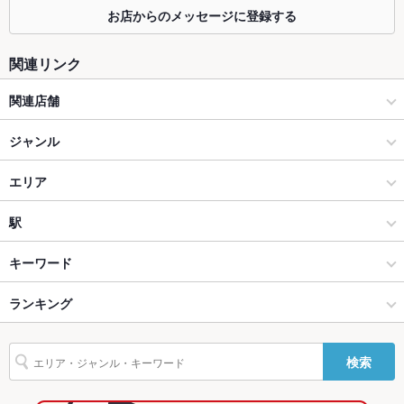
掘りごたつ
なし ：掘りごたつはございませんが、落ち着いた店内で楽しく
お店からのメッセージに登録する
お料理をお楽しみいただけます。
カウンター
あり ：お一人様やカップルにおすすめ！こだわりのオーガニッ
関連リンク
ク料理に合わせたワインをお楽しみください。
関連店舗
ソファー
なし ：ソファー席はございませんが、おしゃれな店内でゆった
りお過ごし頂けます。
【飲み放題 完全個室】日欧 居酒屋 神のよだれ 町田店
ジャンル
テラス席
なし ：テラス席はございませんが、レイアウト変更可能で利用
用途に合わせてご案内いたします！
町田 この世の天国
居酒屋
エリア
貸切
貸切可 ：貸切でのご利用も可能です！お誕生日会やパーティー
洋・和洋・各国料理・その他
町田駅
駅
などお気軽にご利用くださいませ♪
設備
町田 × 居酒屋
町田駅 × 居酒屋
海老名駅
キーワード
Wi-Fi
あり
町田 × 洋・和洋・各国料理・その他
町田駅 × 洋・和洋・各国料理・その他
相模大野駅
ランキング
チョリソー
キッシュ
パテ
鴨肉
パスタ
カルボナーラ
デザート
バリアフリ
なし ：スタッフ一同お手伝いさせて頂きますのでご安心してご
生ハム
町田駅 × 居酒屋
町田駅 × イタリアン・フレンチ
町田駅
東京のグルメランキング
ー
利用下さい。
検索
駐車場
なし ：お近くのコインパーキングをご利用下さい。
町田駅 × 洋・和洋・各国料理・その他
町田駅 × イタリアン
東京の居酒屋ランキング