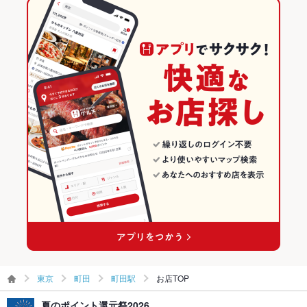
その他設備
－
イタリアン・フレンチ
東京
町田のグルメランキング
その他
イタリアン
東京 × 居酒屋
町田の居酒屋ランキング
飲み放題
あり ：ランチタイムの飲み放題コース、ディナータイムの期間
限定の飲み放題コース
町田 × イタリアン・フレンチ
東京 × 洋・和洋・各国料理・その他
町田駅のグルメランキング
食べ放題
なし ：食べ放題はございませんが、ワインとの相性抜群な絶品
町田 × イタリアン
東京 × イタリアン・フレンチ
町田駅の居酒屋ランキング
料理をご提供しております。
お酒
ワイン充実
町田駅 × イタリアン・フレンチ
東京 × イタリアン
お子様連れ
お子様連れOK ：ランチ宴会（お子様連れ）も大歓迎♪
町田駅 × イタリアン
ウェディン
各種お祝い事や、貸切でのご利用も可能となっております。お
グパーティ
気軽にお問合せください！
ー二次会
お祝い・サ
可
プライズ対
応
東京
町田
町田駅
お店TOP
ライブショ
あり
ー
夏のポイント還元祭2026