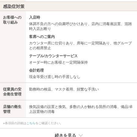
感染症対策
お客様への
入店時
取り組み
体調不良の方への自粛呼びかけあり、店内に消毒液設置、混雑
時入店お断り
客席へのご案内
カウンター席に仕切りあり、席毎に一定間隔あり、他グループ
との相席禁止
テーブル/カウンターサービス
オーダー時にお客様と一定間隔保持
会計処理
現金等受け渡し時の手渡しなし
従業員の安
勤務時の検温、マスク着用、頻繁な手洗い
全衛生管理
店舗の衛生
換気設備の設置と換気、多数の人が触れる箇所の消毒、備品/卓
管理
上設置物の消毒
※各項目の詳細は
こちら
をご確認ください。
続きを見る