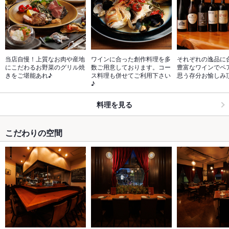
当店自慢！上質なお肉や産地
ワインに合った創作料理を多
それぞれの逸品に
にこだわるお野菜のグリル焼
数ご用意しております。コー
豊富なワインでペ
きをご堪能あれ♪
ス料理も併せてご利用下さい
思う存分お愉しみ
♪
料理を見る
こだわりの空間