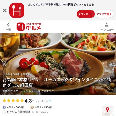
はじめてのアプリ予約で最大
1,000円分ポイントもらえる
ダウンロード
アプリで開く
一覧
マイメニュー
居酒屋 | 町田駅 | 東京都
お気軽に本格ワイン オーガニック＆ワインダイニング 街
角グラス 町田店
本格的なイタリアンをカジュアルな雰囲気で
4.3
510
口コミ
件
4001～5000円
1001～1500円
ただいま営業時間外
17:30～22:00