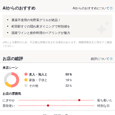
AIからのおすすめ
AIからのおすすめについて
農薬不使用の旬野菜グリルが絶品！
町田駅すぐの隠れ家ダイニングで特別感を
国産ワインと創作料理のペアリングが魅力
※AIによる要約のため、不正確な情報が含まれる場合があります。掲載情報全文と併せてご確認
ください。
お店の総評
総評について
来店シーン
友人・知人と
50％
家族・子供と
18％
その他
32％
お店の雰囲気
にぎやか
落ち着いた
普段使い
特別な日