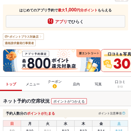
1,000
はじめてのアプリ予約で
最大
円分ポイント
もらえる
アプリ
でひらく
ポイントプラス
対象店
適格請求書発行事業者
クーポン
口コミ
トップ
メニュー
店内
写真
3
510
ネット予約の空席状況
ポイントがつかえる
予約人数分の
ポイントがたまる
ポイント注意事項
日
月
火
水
木
金
土
8/9
8/10
8/11
8/12
8/13
8/14
8/15