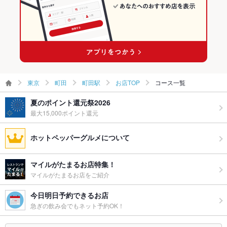
町田駅 × イタリアン・フレンチ
東京 × イタリアン
町田駅 × イタリアン
東京
町田
町田駅
お店TOP
コース一覧
夏のポイント還元祭2026
最大15,000ポイント還元
ホットペッパーグルメについて
マイルがたまるお店特集！
マイルがたまるお店をご紹介
今日明日予約できるお店
急ぎの飲み会でもネット予約OK！