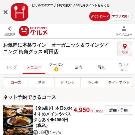
はじめてのアプリ予約で最大
1,000円分ポイントもらえる
ダウンロード
アプリで開く
お店TOP
マイメニュー
お気軽に本格ワイン オーガニック＆ワインダイ
ニング 街角グラス 町田店
クーポン
口コミ
トップ
メニュー
店内
写真
3
510
コース
料理
ドリンク
ランチ
テイクアウト
ネット予約できるコース
【全6品♪】本日のお
4,950
詳細・予約
円（税込）
すすめメインやパス
タもあり◆4950円
（税込）
6品
1～8名