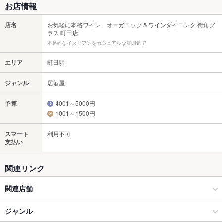
お店情報
店名
お気軽に本格ワイン オーガニック＆ワインダイニング 街角グ
ラス 町田店
本格的なイタリアンをカジュアルな雰囲気で
エリア
町田駅
ジャンル
居酒屋
予算
4001～5000円
1001～1500円
スマート
利用不可
支払い
関連リンク
関連店舗
【飲み放題 完全個室】日欧 居酒屋 神のよだれ 町田店
ジャンル