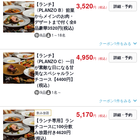
【ランチ】
3,520
詳細・予約
円（税込）
〈PLANZO B〉前菜
からメインのお肉・
デザートまで付く全8
品豪華3520円(税込)
8品
1～18名
クーポン1件をみる
【ランチ】
4,950
詳細・予約
円（税込）
〈PLANZO C〉一日
が素敵な日になる甘
美なスペシャルラン
チコース【4400円】
（税込）
9品
1名～
クーポン1件をみる
5,170
飲み放題
詳細・予約
円（税込）
【ランチ専用】ラン
チコースに100分飲
み放題付き4620円
(税込)