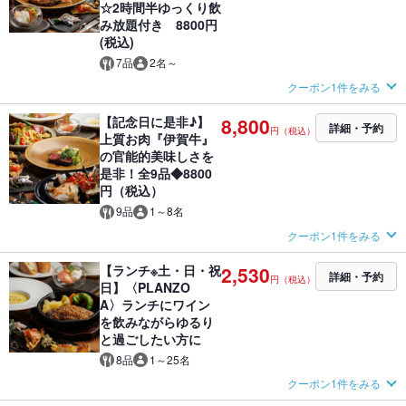
☆2時間半ゆっくり飲
み放題付き 8800円
(税込)
7品
2名～
クーポン1件をみる
【記念日に是非♪】
8,800
詳細・予約
円（税込）
上質お肉『伊賀牛』
の官能的美味しさを
是非！全9品◆8800
円（税込）
9品
1～8名
クーポン1件をみる
【ランチ※土・日・祝
2,530
詳細・予約
円（税込）
日】〈PLANZO
A〉ランチにワイン
を飲みながらゆるり
と過ごしたい方に
8品
1～25名
クーポン1件をみる