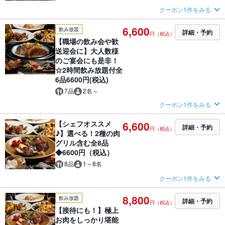
クーポン1件をみる
6,600
飲み放題
詳細・予約
円（税込）
【職場の飲み会や歓
送迎会に】大人数様
のご宴会にも是非！
☆2時間飲み放題付全
6品6600円(税込)
7品
2名～
クーポン1件をみる
【シェフオススメ
6,600
詳細・予約
円（税込）
♪】選べる！2種の肉
グリル含む全8品
◆6600円（税込）
8品
1～8名
クーポン1件をみる
8,800
飲み放題
詳細・予約
円（税込）
【接待にも！】極上
お肉をしっかり堪能