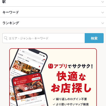
パスタ・ピザ
茶屋町・中崎町・中津
駅
設備
Wi-Fi
あり
梅田 × イタリアン・フレンチ
茶屋町・中崎町・中津 × イタリアン・フレンチ
大阪梅田駅
キーワード
バリアフリ
なし
梅田 × パスタ・ピザ
茶屋町・中崎町・中津 × パスタ・ピザ
大阪駅
ランキング
からあげ
エビ料理
フライドポテト
キッシュ
ラクレット
パスタ
ー
カルボナーラ
ペペロンチーノ
ボロネーゼ
ピザ
マルゲリータ
酢豚
大阪梅田駅 × イタリアン・フレンチ
茶屋町・中崎町・中津 × 洋食
大阪のグルメランキング
駐車場
なし ：近隣コインパーキングご利用ください。
検索
グリーンカレー
生ハム
大阪梅田駅 × パスタ・ピザ
茶屋町・中崎町・中津 × 洋食全般
大阪のイタリアン・フレンチランキング
その他設備
ご不明な点があればお問合せください
その他
洋食
大阪
大阪のパスタ・ピザランキング
飲み放題
あり ：飲み放題2500円～
洋食全般
大阪 × イタリアン・フレンチ
梅田のグルメランキング
食べ放題
なし ：ランチはピッツァお代わり自由
梅田 × 洋食
大阪 × パスタ・ピザ
梅田のイタリアン・フレンチランキング
お酒
カクテル充実、ワイン充実
梅田 × 洋食全般
大阪 × 洋食
梅田のパスタ・ピザランキング
お子様連れ
お子様連れ歓迎 ：（［LUNCH］キッズメニュー有）
大阪梅田駅 × 洋食
大阪 × 洋食全般
茶屋町・中崎町・中津のグルメランキング
ウェディン
貸切は60名様～要相談
グパーティ