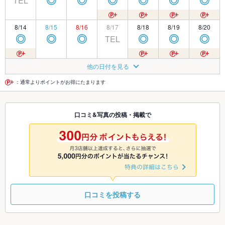
TEL
◎
◎
◎
◎
◎
◎
8/14
8/15
8/16
8/17
8/18
8/19
8/20
TEL
◎
◎
◎
◎
◎
◎
8/21
8/22
8/23
8/24
8/25
8/26
8/27
他の日付を見る
◎
◎
◎
◎
◎
◎
◎
：通常よりポイントがお得にたまります
8/28
8/29
8/30
8/31
9/1
9/2
9/3
口コミ&写真の投稿・掲載で
◎
◎
◎
◎
◎
◎
◎
9/4
9/5
9/6
9/7
9/8
9/9
9/10
◎
◎
◎
◎
◎
◎
◎
口コミを投稿する