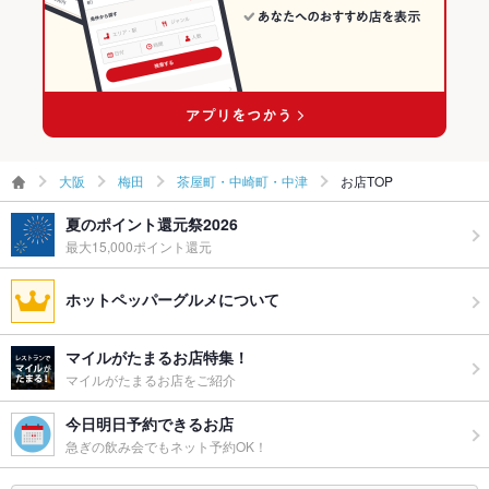
大阪梅田駅 × 洋食全般
茶屋町・中崎町・中津のイタリアン・フレンチランキング
ー二次会
お祝い・サ
可
茶屋町・中崎町・中津のパスタ・ピザランキング
プライズ対
応
備考
カップルシート、人気のソファー席、半個室充実！ご予約はお
早めに！
大阪
梅田
茶屋町・中崎町・中津
お店TOP
夏のポイント還元祭2026
最大15,000ポイント還元
ホットペッパーグルメについて
マイルがたまるお店特集！
マイルがたまるお店をご紹介
今日明日予約できるお店
急ぎの飲み会でもネット予約OK！