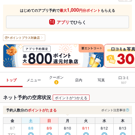
1,000
はじめてのアプリ予約で
最大
円分ポイント
もらえる
アプリ
でひらく
ポイントプラス
対象店
クーポン
口コミ
トップ
メニュー
店内
写真
3
507
ネット予約の空席状況
ポイントがつかえる
予約人数分の
ポイントがたまる
ポイント注意事項
金
土
日
月
火
水
木
8/7
8/8
8/9
8/10
8/11
8/12
8/13