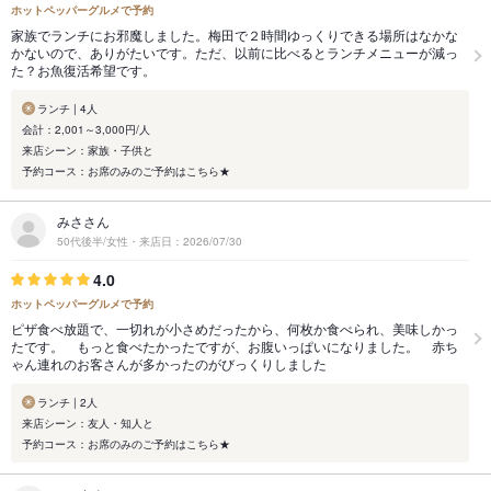
ホットペッパーグルメで予約
家族でランチにお邪魔しました。梅田で２時間ゆっくりできる場所はなかな
かないので、ありがたいです。ただ、以前に比べるとランチメニューが減っ
た？お魚復活希望です。
ランチ | 4人
会計：2,001～3,000円/人
来店シーン：家族・子供と
予約コース：お席のみのご予約はこちら★
みささん
50代後半/女性・来店日：2026/07/30
4.0
ホットペッパーグルメで予約
ピザ食べ放題で、一切れが小さめだったから、何枚か食べられ、美味しかっ
たです。 もっと食べたかったですが、お腹いっぱいになりました。 赤ち
ゃん連れのお客さんが多かったのがびっくりしました
ランチ | 2人
来店シーン：友人・知人と
予約コース：お席のみのご予約はこちら★