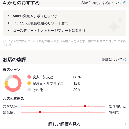
AIからのおすすめ
AIからのおすすめについて
500℃窯焼きナポリピッツァ
パラソルと観葉植物のリゾート空間
コースデザートをメッセージプレートに変更可
※AIによる要約のため、不正確な情報が含まれる場合があります。掲載情報全文と併せてご確認
ください。
お店の総評
総評について
来店シーン
友人・知人と
68％
記念日・サプライズ
12％
その他
20％
お店の雰囲気
にぎやか
落ち着いた
普段使い
特別な日
詳しい評価を見る