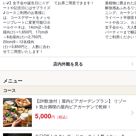
い♪】女子会や誕生日に☆デ
てお席ご用意できます！
葉植物に囲まれた
ートや記念日にはサプライズ
解放感あふれるリ
♪コースご利用のお客様に
ニング。カーテン
は、コースデザートをメッセ
ライベート半個室
ージプレートに変更可能◎ホ
ートや合コン、カ
ールケーキは、14cm(2～5名
女子会から、大人
様向け)⇒1,650円、17cm(6
パーティーまで幅
～8名様向け)⇒2,750円、
でご利用ください
20cm(9～12名様向
け)⇒3,850円と、人数に合わ
せてご用意いたします！
店内外観を見る
メニュー
コース
【2H飲放付｜屋内ビアガーデンプラン】 リゾー
ト気分満喫の屋内ビアガーデンで乾杯！
5,000
円（税込）