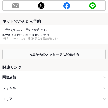
総席数
88席(カップルシート、テーブル席、ソファー席、半個室あり)
最大宴会収
88人(貸切は60人～要相談)
容人数
ネットでかんたん予約
個室
なし ：4～6人席、4～8人席あり
ご予約ならネット予約が便利です。
即予約
：来店日の当日19時まで受付
座敷
なし ：ゆったりソファー席・半個室あり
※曜日、コースによって締切が異なる場合があります。
掘りごたつ
なし ：ゆったりソファー席・半個室あり
お店からのメッセージに登録する
カウンター
なし ：カップルシートのご用意はございます。
ソファー
あり ：ゆったりとお寛ぎいただけるお席です。
関連リンク
テラス席
なし ：室内ですが、パラソル付きのテラス風の雰囲気漂うお席
関連店舗
はございます！
おぼん食堂16 大阪高島屋店
ジャンル
貸切
貸切不可 ：60人以上で要相談
イタリアン・フレンチ
エリア
夜景がきれ
あり
いなお席