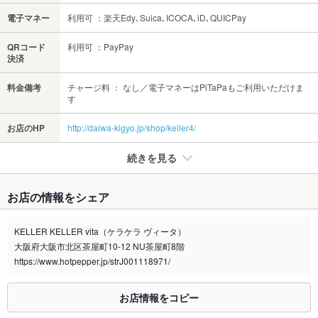
電子マネー
利用可 ：楽天Edy､Suica､ICOCA､iD､QUICPay
QRコード
利用可 ：PayPay
決済
料金備考
チャージ料 ： なし／電子マネーはPiTaPaもご利用いただけま
す
お店のHP
http://daiwa-kigyo.jp/shop/keller4/
続きを見る
たばこ
お店の情報をシェア
禁煙・喫煙
全席禁煙
KELLER KELLER vita（ケラケラ ヴィータ）
喫煙専用室
なし
大阪府大阪市北区茶屋町10-12 NU茶屋町8階
https://www.hotpepper.jp/strJ001118971/
※2020年4月1日～受動喫煙対策に関する法律が施行されています。正しい情報はお店へお問い
合わせください。
お店情報をコピー
お席