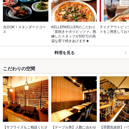
当日OK！スタンダードコー
KELLERKELLERのこだわり
テイクアウトピッ
ス
「窯焼きナポリピッツァ」熟
トをご用意してお
練したスタッフが500℃の高
温な窯で焼きあげます★
料理を見る
こだわりの空間
【サプライズもご相談くださ
【テーブル席】人数に合わせ
【雰囲気抜群】パ