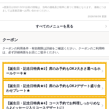
※更新日が2021/3/31以前の情報は、当時の価格及び税率に基づく情報となります。 価格につき
ましては直接店舗へお問い合わせください。
2026/06/09 更新
すべてのメニューを見る
クーポン
クーポンの利用条件・有効期限は詳細をご確認ください。クーポンのご利用時
は、必ず詳細画面をお店にご提示ください。
【誕生日・記念日特典★2】席のみ予約もOK♪大きさ選べるホ
ールケーキ★
【誕生日・記念日特典★3】席のみ予約もOK♪デザート盛り合
わせプレート★
【誕生日・記念日特典★4】コース予約でお料理しっかりめな
ら♪メッセージ入りコースデザートに!