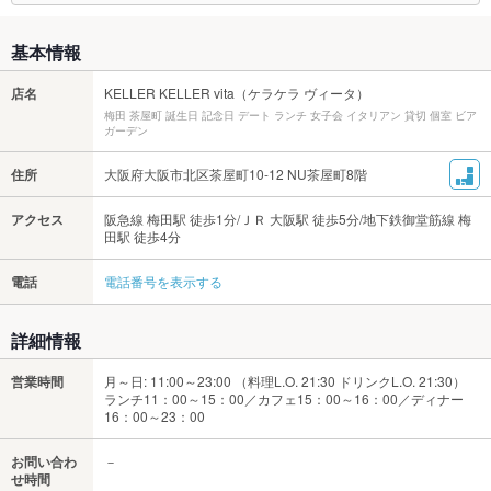
基本情報
店名
KELLER KELLER vita（ケラケラ ヴィータ）
梅田 茶屋町 誕生日 記念日 デート ランチ 女子会 イタリアン 貸切 個室 ビア
ガーデン
住所
大阪府大阪市北区茶屋町10-12 NU茶屋町8階
アクセス
阪急線 梅田駅 徒歩1分/ＪＲ 大阪駅 徒歩5分/地下鉄御堂筋線 梅
田駅 徒歩4分
電話
電話番号を表示する
詳細情報
営業時間
月～日: 11:00～23:00 （料理L.O. 21:30 ドリンクL.O. 21:30）
ランチ11：00～15：00／カフェ15：00～16：00／ディナー
16：00～23：00
お問い合わ
－
せ時間