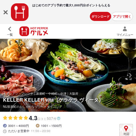
はじめてのアプリ予約で最大
1,000円分ポイントもらえる
ダウンロード
アプリで開く
一覧
マイメニュー
イタリアン・フレンチ | 茶屋町・中崎町・中津 | 大阪府
KELLER KELLER vita（ケラケラ ヴィータ）
NU茶屋町のおしゃれなリゾートダイニング
4.3
507
口コミ
件
3001～4000円
1001～1500円
ただいま営業中
11:00～23:00