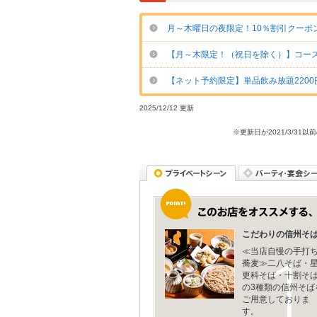
月～木曜日の夜限定！10％割引クーポ
【月～木限定！（祝日を除く）】コース
【ネット予約限定】単品飲み放題220
2025/12/12 更新
※更新日が2021/3/
こだわりの信州そ
≪当店自慢の手打
蕎麦≫二八そば・
更科そば・十割そ
の3種類の信州そば
ご用意しておりま
す。