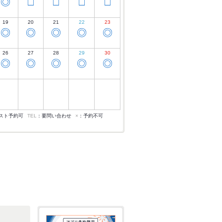
◎
□
□
□
□
19
20
21
22
23
◎
◎
◎
◎
◎
26
27
28
29
30
◎
◎
◎
◎
◎
スト予約可
TEL
：要問い合わせ
×
：予約不可