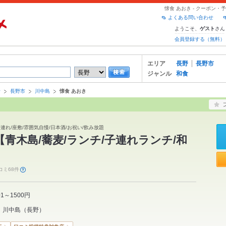
懐食 あおき - クーポン
よくある問い合わせ
ようこそ、
さん
ゲスト
会員登録する（無料）
エリア
長野
長野市
ジャンル
和食
野
長野市
川中島
懐食 あおき
子連れ/座敷/雰囲気自慢/日本酒/お祝い/飲み放題
【青木島/蕎麦/ランチ/子連れランチ/和
コミ68件
01～1500円
川中島
（
長野
）