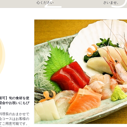
心ください
さいませ。
談可】旬の食材を使
迎会やお祝いにもぴ
！
料理長のおまかせで
会コースはお客様の
てご用意可能です。