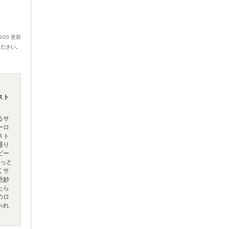
5/20 更新
ください。
スト
るサ
ーロ
スト
盛り
ビー
しっと
くサ
絶妙
たら
のロ
べれ