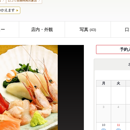
店
口コミ投稿特典対象店
つかえます
ュー
店内・外観
写真
口
(43)
予約
月
火
3
4
10
11