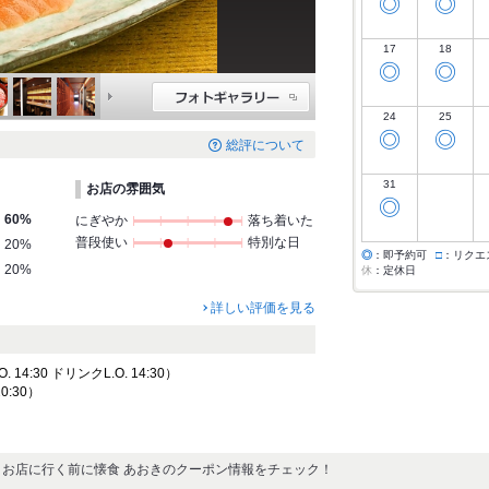
◎
◎
17
18
◎
◎
24
25
◎
◎
総評について
31
お店の雰囲気
◎
60%
にぎやか
落ち着いた
普段使い
特別な日
20%
◎
：即予約可
□
：リクエ
20%
休
：定休日
詳しい評価を見る
14:30 ドリンクL.O. 14:30）
20:30）
お店に行く前に懐食 あおきのクーポン情報をチェック！