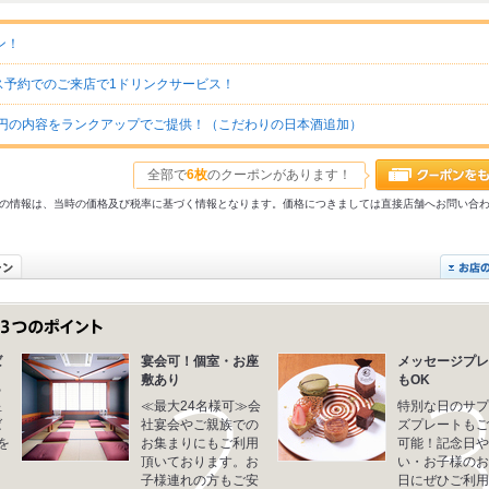
ン！
予約でのご来店で1ドリンクサービス！
0円の内容をランクアップでご提供！（こだわりの日本酒追加）
全部で
6枚
のクーポンがあります！
31以前の情報は、当時の価格及び税率に基づく情報となります。価格につきましては直接店舗へお問い合
ば
宴会可！個室・お座
メッセージプレ
敷あり
もOK
ち
星
≪最大24名様可≫会
特別な日のサプ
ば
社宴会やご親族での
ズプレートもご
を
お集まりにもご利用
可能！記念日や
頂いております。お
い・お子様のお
子様連れの方もご安
日にぜひご利用