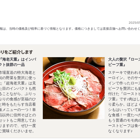
2025/0
以前の情報は、当時の価格及び税率に基づく情報となります。価格につきましては直接店舗へお問い合わせ
『海老天重』はインパ
大人の贅沢『ロー
クト抜群の一品
ビーフ重』
市場直送の特大海老と
ステーキで使われ
旬の野菜を贅沢に使っ
ーロイン。そのサ
た『超海老天重』は見
インで作ったロー
た目のインパクトも然
ビーフを贅沢にも
ることながら、ぷりっ
付けた『ロースト
ぷりの食感が至福のひ
フ重』です♪肉は
と時をもたらす当店看
り柔らか。ほどよ
板メニューの一つ！単
シもはいっていて
品以外に信州そばとの
な食感！一度たべ
セットもご用意してお
もう普通のモモ肉
りますので、ぜひ一度
ーストビーフは食
ご賞味くださいませ。
なくなります♪