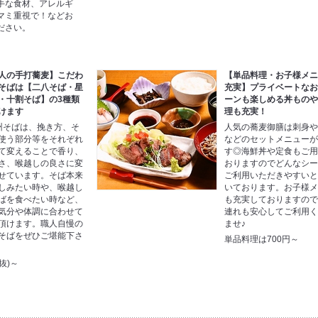
手な食材、アレルギ
マミ重視で！などお
ださい。
人の手打蕎麦】こだわ
【単品料理・お子様メ
そばは【二八そば・星
充実】プライベートな
・十割そば】の3種類
ーンも楽しめる丼もの
けます
理も充実！
州そばは、挽き方、そ
人気の蕎麦御膳は刺身
使う部分等をそれぞれ
などのセットメニュー
て変えることで香り、
す◎海鮮丼や定食もご
さ、喉越しの良さに変
おりますのでどんなシ
せています。そば本来
ご利用いただきやすい
しみたい時や、喉越し
いております。お子様
ばを食べたい時など、
も充実しておりますの
気分や体調に合わせて
連れも安心してご利用
頂けます。職人自慢の
ませ♪
そばをぜひご堪能下さ
単品料理は700円～
税抜)～