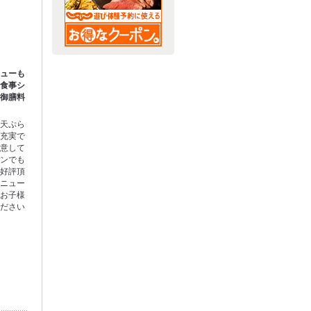
ニューも
お食事シ
や御膳料
や天ぷら
が充実で
用意して
ーンでも
と好評頂
メニュー
でお子様
ください