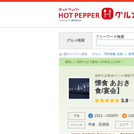
フリーワード検索
グルメ検索
前のページへ戻る
グルメ・予約情報 全国
長
美味しい信州そばで宴会☆20名以上もOK！
信州そば/宴会/ランチ/個室/
懐食 あおき
食/宴会】
3.9
口
1501～2000円
10
予算
和食
居酒屋
ジャンル
エリア