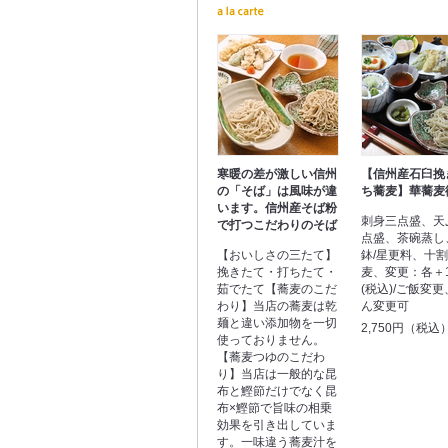
寒暖の差が激しい信州
【信州産石臼挽
の「そば」は風味が違
ち蕎麦】華蕎麦
います。信州産そば粉
刺身三点盛、天
で打つこだわりのそば
点盛、茶碗蒸し
【おいしさの三たて】
鉢/星更料、十
挽きたて・打ちたて・
麦、変更：各＋1
茹でたて【蕎麦のこだ
(税込)/ご飯変
わり】当店の蕎麦は乾
ん変更可
麺と違い添加物を一切
2,750円（税込
使っておりません。
【蕎麦つゆのこだわ
り】当店は一般的な昆
布と鰹節だけでなく昆
布×鰹節で旨味の相乗
効果を引き出していま
す。一味違う蕎麦汁を