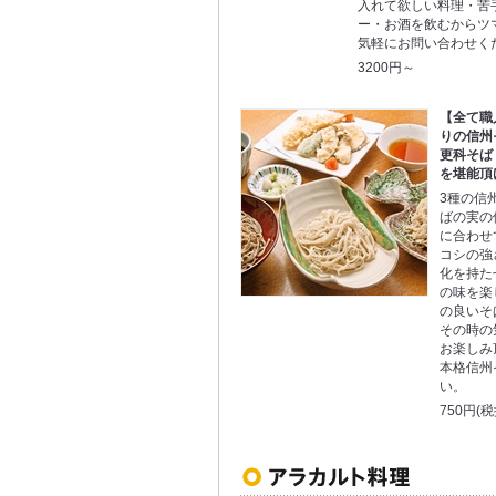
入れて欲しい料理・苦
ー・お酒を飲むからツ
気軽にお問い合わせく
3200円～
【全て職
りの信州
更科そば
を堪能頂
3種の信
ばの実の
に合わせ
コシの強
化を持た
の味を楽
の良いそ
その時の
お楽しみ
本格信州
い。
750円(