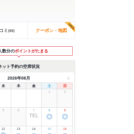
コミ
クーポン・地図
(
68
)
人数分の
ポイントがたまる
ネット予約の空席状況
2026年08月
水
木
金
土
日
1
2
5
6
7
8
9
TEL
◎
◎
12
13
14
15
16