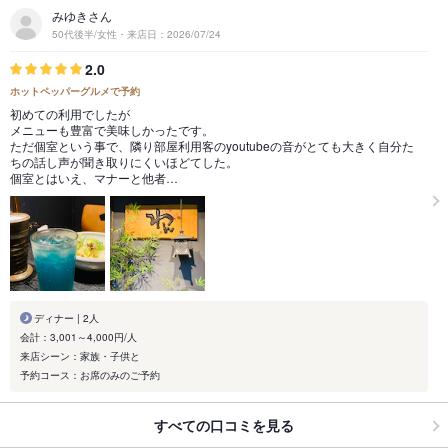
みゆきさん
50代後半/女性・来店日：2026/07/24
2.0
ホットペッパーグルメで予約
初めての利用でしたが
メニューも豊富で美味しかったです。
ただ個室という事で、隣り部屋利用客のyoutubeの音がとても大きく自分た
ちの話し声が聞き取りにくいほどてした。
個室とはいえ、マナーと他者…
ディナー | 2人
会計：3,001～4,000円/人
来店シーン：家族・子供と
予約コース：お席のみのご予約
すべての口コミを見る