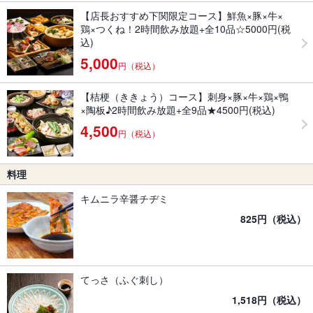
【店長おすすめ下関限定コース】鮮魚×豚×牛×
鶏×つくね！2時間飲み放題+全10品☆5000円(税
込)
5,000
円（税込）
【桔梗（ききょう）コース】刺身×豚×牛×鶏×鴨
×陶板♪2時間飲み放題+全9品★4500円(税込)
4,500
円（税込）
料理
キムニラ辛醤チヂミ
825円（税込）
てっさ（ふぐ刺し）
1,518円（税込）