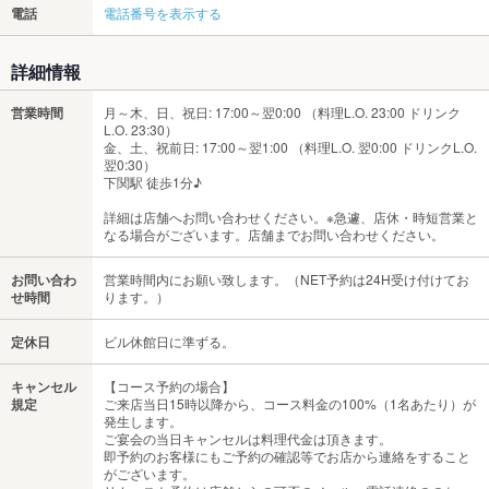
電話
電話番号を表示する
詳細情報
営業時間
月～木、日、祝日: 17:00～翌0:00 （料理L.O. 23:00 ドリンク
L.O. 23:30）
金、土、祝前日: 17:00～翌1:00 （料理L.O. 翌0:00 ドリンクL.O.
翌0:30）
下関駅 徒歩1分♪
詳細は店舗へお問い合わせください。※急遽、店休・時短営業と
なる場合がございます。店舗までお問い合わせください。
お問い合わ
営業時間内にお願い致します。（NET予約は24H受け付けてお
せ時間
ります。）
定休日
ビル休館日に準ずる。
キャンセル
【コース予約の場合】
規定
ご来店当日15時以降から、コース料金の100%（1名あたり）が
発生します。
ご宴会の当日キャンセルは料理代金は頂きます。
即予約のお客様にもご予約の確認等でお店から連絡をすること
がございます。