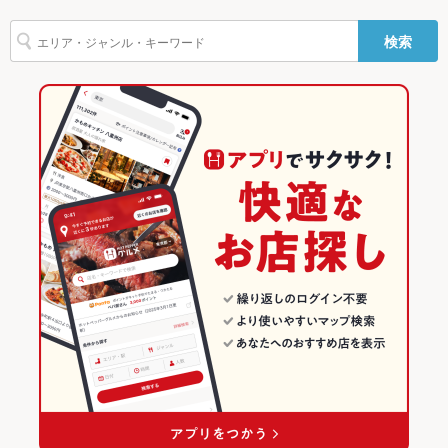
カニ料理
刺身
ローストビーフ
にんにく料理
フライドポテト
個室居酒屋 くいもの屋わん 茅ヶ崎店
下関駅 × 居酒屋
下関駅 × 創作料理
山口のグルメランキング
バリアフリ
なし ：お手伝いが必要な場合はスタッフまでお気軽にお申し出
検索
ふぐ・てっちり
ちらし寿司
うどん
うなぎ
天ぷら
おでん
焼きそば
ー
ください。
くいもの屋わん 湘南台店
下関駅 × 和風
下関駅 × 和風
山口の居酒屋ランキング
レバー
つくね
地鶏
ステーキ
ピザ
餃子
牛タン
ケーキ
駐車場
なし ：お近くのコインパーキングをご利用下さい。また運転さ
れる方へのお酒の提供は行っておりません。
個室居酒屋 くいもの屋わん 蒲田店
創作料理
山口
下関のグルメランキング
フレンチトースト
チーズケーキ
馬肉
焼きうどん
英語メニュ
あり
くいもの屋わん 大宮南銀通り店
和風
山口 × 居酒屋
下関の居酒屋ランキング
ー
くいもの屋わん 本厚木店
下関 × 創作料理
山口 × 和風
下関駅のグルメランキング
その他設備
不明点等、お気軽に店舗へご相談下さい。
その他
くいもの屋わん 川崎西口店
下関 × 和風
山口 × 創作料理
下関駅の居酒屋ランキング
飲み放題
あり ：単品飲み放題プラン、飲み放題付きコースも多数ご用意
下関駅 × 創作料理
山口 × 和風
その他の関連店舗
しております。お得なクーポンも併せてご利用下さい。
下関駅 × 和風
食べ放題
なし ：食べ放題プランはございませんが、一品一品真心こめて
調理いたします。
お酒
カクテル充実、焼酎充実、日本酒充実、ワイン充実
お子様連れ
お子様連れOK ：ママ友会やお子様連れも大歓迎！掘りごたつ
の完全個室でお食事をお愉しみ下さい。