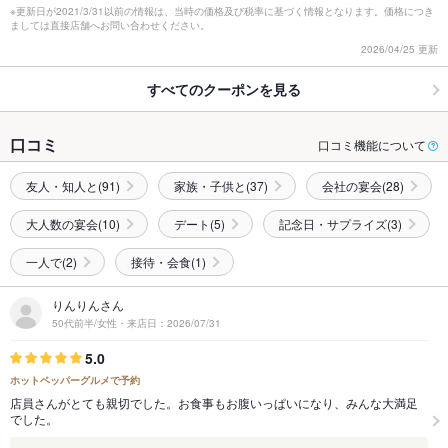
※更新日が2021/3/31以前の情報は、当時の価格及び税率に基づく情報となります。価格につき
ましては直接店舗へお問い合わせください。
2026/04/25 更新
すべてのクーポンを見る
口コミ
口コミ機能について
友人・知人と(91)
家族・子供と(37)
会社の宴会(28)
大人数の宴会(10)
デート(5)
記念日・サプライズ(3)
一人で(2)
接待・会食(1)
りんりんさん
50代前半/女性・来店日：2026/07/31
5.0
ホットペッパーグルメで予約
店員さんがとても親切でした。お食事もお腹いっぱいになり、みんな大満足
でした。