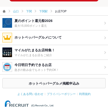
ウェディン
結婚式二次会のご予約も承っております♪飲み会・誕生日会や
山口
下関
下関駅
お店TOP
グパーティ
合コンの二次会も◎
ー二次会
夏のポイント還元祭2026
最大15,000ポイント還元
備考
ご要望が御座いましたら、お気軽にご相談ください！！
ホットペッパーグルメについて
マイルがたまるお店特集！
マイルがたまるお店をご紹介
今日明日予約できるお店
急ぎの飲み会でもネット予約OK！
ホットペッパーグルメ掲載申込み
よくある問い合わせ
プライバシーポリシー
利用規約
(C) Recruit Co., Ltd.