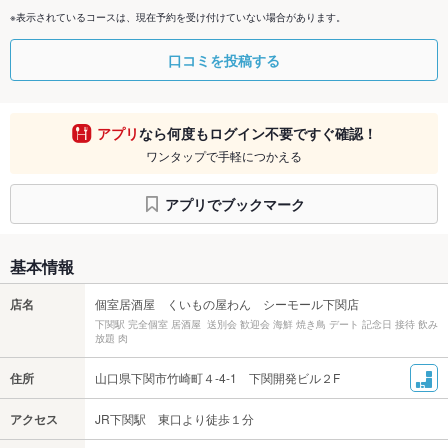
※表示されているコースは、現在予約を受け付けていない場合があります。
口コミを投稿する
アプリ
なら何度もログイン不要ですぐ確認！
ワンタップで手軽につかえる
アプリでブックマーク
基本情報
店名
個室居酒屋 くいもの屋わん シーモール下関店
下関駅 完全個室 居酒屋 送別会 歓迎会 海鮮 焼き鳥 デート 記念日 接待 飲み
放題 肉
住所
山口県下関市竹崎町４-4-1 下関開発ビル２F
アクセス
JR下関駅 東口より徒歩１分