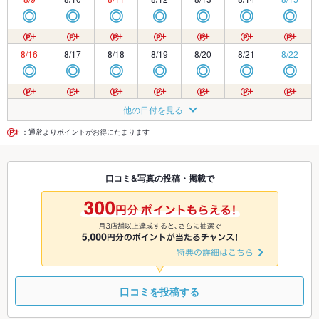
◎
◎
◎
◎
◎
◎
◎
8/16
8/17
8/18
8/19
8/20
8/21
8/22
◎
◎
◎
◎
◎
◎
◎
8/23
8/24
8/25
8/26
8/27
8/28
8/29
他の日付を見る
◎
◎
◎
◎
◎
◎
◎
：通常よりポイントがお得にたまります
8/30
8/31
9/1
9/2
9/3
9/4
9/5
口コミ&写真の投稿・掲載で
◎
◎
◎
◎
◎
◎
◎
9/6
9/7
9/8
9/9
9/10
9/11
9/12
◎
◎
◎
◎
◎
◎
◎
口コミを投稿する