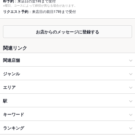
即予約
：来店日の翌1時まで受付
個室
あり ：個室は2名様～最大52名様まで収容可能な完全個室を完
※曜日、コースによって締切が異なる場合があります。
備しております。店内に喫煙ブースあり。
リクエスト予約
：来店日の前日17時まで受付
座敷
あり ：当店は全席掘りごたつ席となっております。お子様も安
心してご利用頂ける造りとなっております。
お店からのメッセージに登録する
掘りごたつ
あり ：全席掘りごたつ席となっております。接待などマルチに
活用出来る完全個室をご用意しております。
関連リンク
カウンター
なし ：カウンター席はございませんが、ゆったりと座れる掘り
関連店舗
ごたつ席を多数ご用意しております。
ソファー
なし ：ソファー席はございませんが、ひと目も気にせず寛げる
くいもの屋 わん
ジャンル
完全個室をご用意しております。
くいもの屋わん 藤沢プライムビル店
居酒屋
エリア
テラス席
なし ：テラス席はございませんが、皆様が顔を合わせられる団
体個室をご用意しております。
個室居酒屋 くいもの屋わん 桜木町店
和風
下関駅
駅
貸切
貸切不可 ：ご予算やご要望のなど、大人数のご予約の際は店舗
に直接お問い合わせくださいませ。
個室居酒屋 くいもの屋わん 綱島店
下関 × 居酒屋
下関駅 × 居酒屋
下関駅
キーワード
設備
くいもの屋わん 大和店
下関 × 和風
下関駅 × 和風
ランキング
からあげ
お茶漬け
塩辛
炉ばた焼き・炙り焼き
モツ煮込み
エビ料理
Wi-Fi
あり