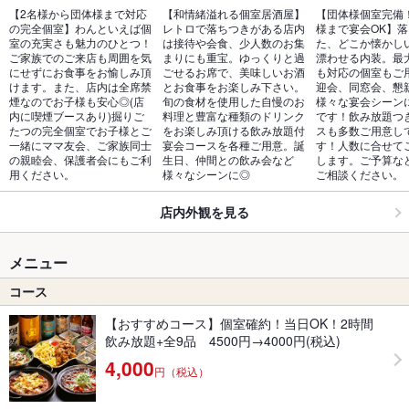
【2名様から団体様まで対応
【和情緒溢れる個室居酒屋】
【団体様個室完備！
の完全個室】わんといえば個
レトロで落ちつきがある店内
様まで宴会OK】
室の充実さも魅力のひとつ！
は接待や会食、少人数のお集
た、どこか懐かし
ご家族でのご来店も周囲を気
まりにも重宝。ゆっくりと過
漂わせる内装。最大
にせずにお食事をお愉しみ頂
ごせるお席で、美味しいお酒
も対応の個室もご
けます。また、店内は全席禁
とお食事をお楽しみ下さい。
迎会、同窓会、懇
煙なのでお子様も安心◎(店
旬の食材を使用した自慢のお
様々な宴会シーン
内に喫煙ブースあり)掘りご
料理と豊富な種類のドリンク
です！飲み放題つ
たつの完全個室でお子様とご
をお楽しみ頂ける飲み放題付
スも多数ご用意し
一緒にママ友会、ご家族同士
宴会コースを各種ご用意。誕
す！人数に合せて
の親睦会、保護者会にもご利
生日、仲間との飲み会など
します。ご予算な
用ください。
様々なシーンに◎
ご相談ください。
店内外観を見る
メニュー
コース
【おすすめコース】個室確約！当日OK！2時間
飲み放題+全9品 4500円→4000円(税込)
4,000
円（税込）