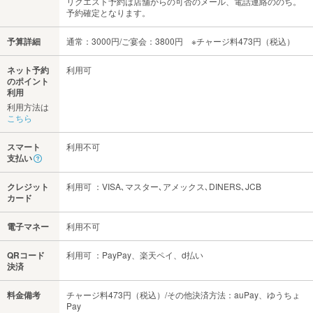
リクエスト予約は店舗からの可否のメール、電話連絡ののち。
予約確定となります。
予算詳細
通常：3000円/ご宴会：3800円 ※チャージ料473円（税込）
ネット予約
利用可
のポイント
利用
利用方法は
こちら
スマート
利用不可
支払い
クレジット
利用可 ：VISA､マスター､アメックス､DINERS､JCB
カード
電子マネー
利用不可
QRコード
利用可 ：PayPay、楽天ペイ、d払い
決済
料金備考
チャージ料473円（税込）/その他決済方法：auPay、ゆうちょ
Pay