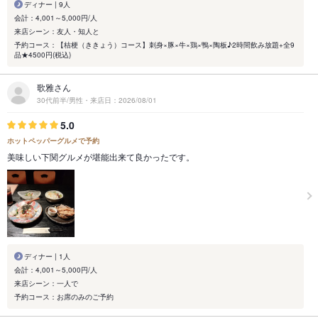
ディナー | 9人
会計：4,001～5,000円/人
来店シーン：友人・知人と
予約コース：【桔梗（ききょう）コース】刺身×豚×牛×鶏×鴨×陶板♪2時間飲み放題+全9
品★4500円(税込)
歌雅さん
30代前半/男性・来店日：2026/08/01
5.0
ホットペッパーグルメで予約
美味しい下関グルメが堪能出来て良かったです。
ディナー | 1人
会計：4,001～5,000円/人
来店シーン：一人で
予約コース：お席のみのご予約