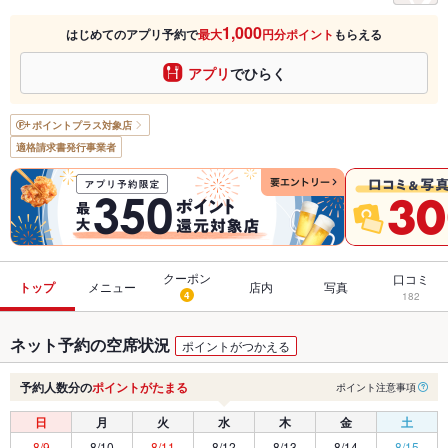
1,000
はじめてのアプリ予約で
最大
円分ポイント
もらえる
アプリ
でひらく
ポイントプラス
対象店
適格請求書発行事業者
クーポン
口コミ
トップ
メニュー
店内
写真
4
182
ネット予約の空席状況
ポイントがつかえる
予約人数分の
ポイントがたまる
ポイント注意事項
日
月
火
水
木
金
土
8/9
8/10
8/11
8/12
8/13
8/14
8/15