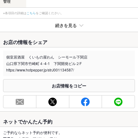
管理
※各項目の詳細は
こちら
をご確認ください。
続きを見る
たばこ
お店の情報をシェア
禁煙・喫煙
分煙（仕切りあり）
※喫煙の場合、加熱式たばこ限定です。
個室居酒屋 くいもの屋わん シーモール下関店
店内に喫煙ブースがございます。
山口県下関市竹崎町４-4-1 下関開発ビル２F
喫煙専用室
https://www.hotpepper.jp/strJ001134587/
あり
※2020年4月1日～受動喫煙対策に関する法律が施行されています。正しい情報はお店へお問い
お店情報をコピー
合わせください。
お席
総席数
92席(下関エリア最大級52名迄◎仕切りを入れれば人数に合わ
せて個室に)
ネットでかんたん予約
最大宴会収
52人(下関エリア最大級52名迄収容可能な宴会個室を完備。)
容人数
ご予約ならネット予約が便利です。