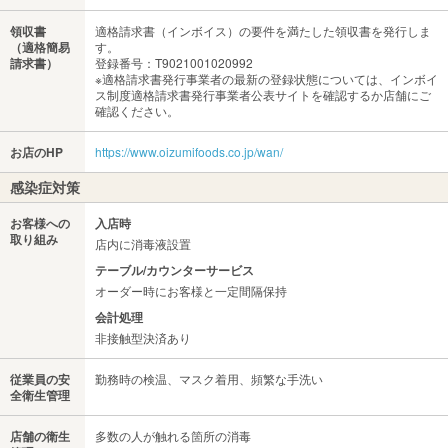
領収書
適格請求書（インボイス）の要件を満たした領収書を発行しま
（適格簡易
す。
請求書）
登録番号：T9021001020992
※適格請求書発行事業者の最新の登録状態については、インボイ
ス制度適格請求書発行事業者公表サイトを確認するか店舗にご
確認ください。
お店のHP
https://www.oizumifoods.co.jp/wan/
感染症対策
お客様への
入店時
取り組み
店内に消毒液設置
テーブル/カウンターサービス
オーダー時にお客様と一定間隔保持
会計処理
非接触型決済あり
従業員の安
勤務時の検温、マスク着用、頻繁な手洗い
全衛生管理
店舗の衛生
多数の人が触れる箇所の消毒