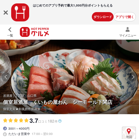
はじめてのアプリ予約で最大
1,000円分ポイントもらえる
ダウンロード
アプリで開く
一覧
マイメニュー
居酒屋 | 下関駅 | 山口県
個室居酒屋 くいもの屋わん シーモール下関店
個室充実★和風創作居酒屋
3.7
182
口コミ
件
3001～4000円
ただいま営業中
17:00～翌0:00