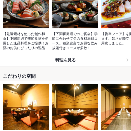
【厳選素材を使った創作和
【下関駅周辺でのご宴会】季
【旨辛フェア】を
食】下関周辺で季節食材を使
節に合わせて旬の食材満載コ
ます。旨さが際立つ
用した逸品料理をご提供！お
ース…種類豊富でお得な飲み
用意しました。
酒のお供にぴったりの逸品
放題付きコースが多数！
料理を見る
こだわりの空間