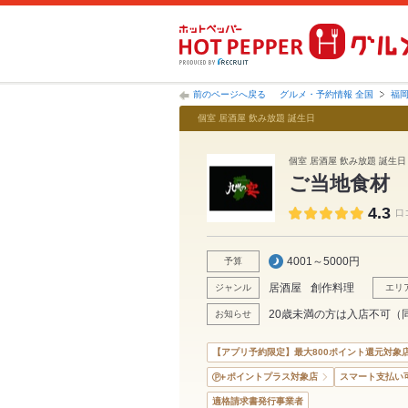
前のページへ戻る
グルメ・予約情報 全国
福
個室 居酒屋 飲み放題 誕生日
個室 居酒屋 飲み放題 誕生日
ご当地食材
4.3
口
4001～5000円
予算
居酒屋
創作料理
ジャンル
エリ
20歳未満の方は入店不可（
お知らせ
【アプリ予約限定】最大800ポイント還元対象
ポイントプラス対象店
スマート支払い
適格請求書発行事業者