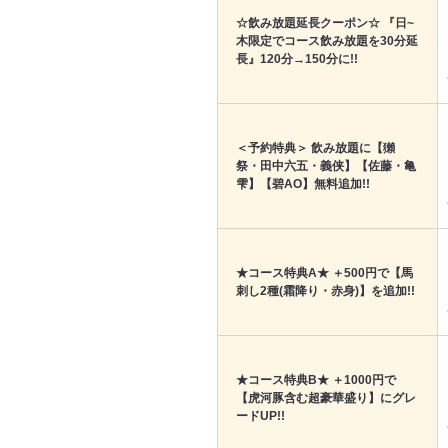
☆飲み放題延長クーポン☆ 『日~
木限定でコース飲み放題を30分延
長』120分→150分に!!
＜予約特典＞ 飲み放題に【獺
祭・田中六五・義侠】【佐藤・亀
雫】【碧AO】無料追加!!
★コース特典A★ ＋500円で【馬
刺し2種(霜降り・赤身)】を追加!!
★コース特典B★ ＋1000円で
【虎河豚含む超豪華盛り】にグレ
ードUP!!