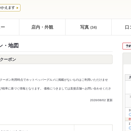
つかえます
ュー
店内・外観
写真
口
(34)
ン・地図
予
ークーポン
クーポン利用時点でホットペッパーグルメに掲載がないものはご利用いただけませ
価格及び税率に基づく情報となります。 価格につきましては直接店舗へお問い合わせくださ
2026/08/02 更新
1
1