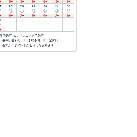
4
25
26
27
28
29
30
◎
◎
◎
◎
◎
◎
◎
1
◎
即予約可
□
：リクエスト予約可
：要問い合わせ
×
：予約不可
休
：定休日
：通常よりポイントがお得にたまります