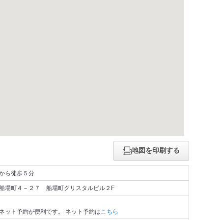
地図を印刷する
から徒歩５分
船場町４－２７ 船場町クリスタルビル２F
ネット予約が便利です。 ネット予約は
こちら