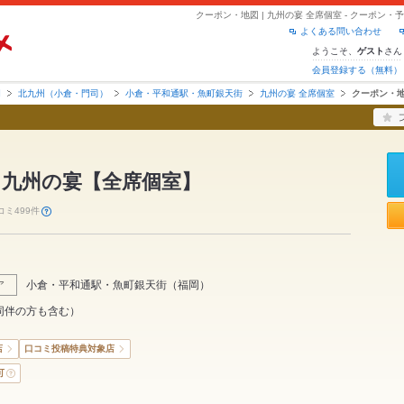
クーポン・地図 | 九州の宴 全席個室 - クーポン
よくある問い合わせ
ようこそ、
さん
ゲスト
会員登録する（無料）
岡
北九州（小倉・門司）
小倉・平和通駅・魚町銀天街
九州の宴 全席個室
クーポン・
 九州の宴【全席個室】
コミ499件
小倉・平和通駅・魚町銀天街
（
福岡
）
ア
同伴の方も含む）
店
口コミ投稿特典対象店
可