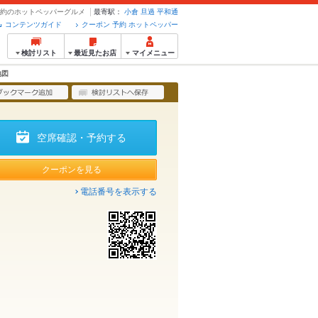
・予約のホットペッパーグルメ
最寄駅：
小倉
旦過
平和通
コンテンツガイド
クーポン 予約 ホットペッパー
検討リスト
最近見たお店
マイメニュー
地図
空席確認・予約する
クーポンを見る
電話番号を表示する