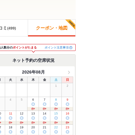
コミ
クーポン・地図
(
499
)
ポイント注意事項
約人数分の
ポイントがたまる
ネット予約の空席状況
2026年08月
月
火
水
木
金
土
日
1
2
3
4
5
6
7
8
9
◎
◎
◎
◎
0
11
12
13
14
15
16
◎
◎
◎
◎
◎
◎
◎
7
18
19
20
21
22
23
◎
◎
◎
◎
◎
◎
◎