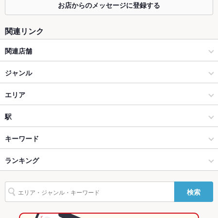
お店からのメッセージに登録する
掘りごたつ
なし ：当店では掘りごたつはご用意しておりません。
カウンター
あり
関連リンク
ソファー
なし
関連店舗
テラス席
なし
小皿料理と旨い酒 食堂はれるや
ジャンル
貸切
貸切不可 ：50名様以上で貸切可能となります。詳しくはお気軽
居酒屋
エリア
にお問合せください。
設備
和風
札幌大通
駅
Wi-Fi
なし
札幌（札幌駅・大通） × 居酒屋
札幌大通 × 居酒屋
大通駅
キーワード
バリアフリ
なし ：お知らせ頂ければ来店や移動のお手伝いさせて頂きま
ー
す。
札幌（札幌駅・大通） × 和風
札幌大通 × 和風
さっぽろ駅
ランキング
からあげ
馬刺し
エビ料理
カキ料理・オイスター
豆腐料理
そば
おばんざい
親子丼
グラタン
餃子
パフェ
中華そば
駐車場
なし ：お近くのコインパーキングをご利用ください。お酒を飲
さっぽろ駅 × 居酒屋
札幌大通 × ダイニングバー・バル
札幌駅
北海道のグルメランキング
まれる際はお車でのお越しはご遠慮ください。
検索
さっぽろ駅 × 和風
札幌大通 × 和風・創作
北海道の居酒屋ランキング
その他設備
各種宴会ご相談承ります。