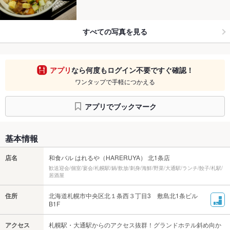
すべての写真を見る
アプリ
なら何度もログイン不要ですぐ確認！
ワンタップで手軽につかえる
アプリでブックマーク
基本情報
店名
和食バル はれるや（HARERUYA） 北1条店
歓送迎会/個室/宴会/札幌駅/鍋/飲放/刺身/海鮮/野菜/大通駅/ランチ/餃子/札駅/
居酒屋
住所
北海道札幌市中央区北１条西３丁目3 敷島北1条ビル
B1F
アクセス
札幌駅・大通駅からのアクセス抜群！グランドホテル斜め向か