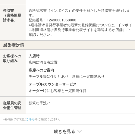
領収書
適格請求書（インボイス）の要件を満たした領収書を発行しま
（適格簡易
す。
請求書）
登録番号：T2430001068000
※適格請求書発行事業者の最新の登録状態については、インボイ
ス制度適格請求書発行事業者公表サイトを確認するか店舗にご
確認ください。
感染症対策
お客様への
入店時
取り組み
店内に消毒液設置
客席へのご案内
テーブル毎に仕切りあり、席毎に一定間隔あり
テーブル/カウンターサービス
オーダー時にお客様と一定間隔保持
従業員の安
頻繁な手洗い
全衛生管理
※各項目の詳細は
こちら
をご確認ください。
続きを見る