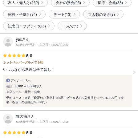
友人・知人と(262)
会社の宴会(95)
接待・会食(38)
家族・子供と(34)
デート(13)
大人数の宴会(9)
記念日・サプライズ(5)
一人で(1)
yacさん
50代前半/男性・来店日：2026/08/05
5.0
ホットペッパーグルメで予約
いつもながら料理は全て旨し！
ディナー | 2人
会計：5,001～6,000円/人
来店シーン：接待・会食
予約コース：８月【晩夏のご宴席】全8品生ビール込120分飲放付コース6,000円（金
曜・祝前日の開催は6,500円）
舞の海さん
50代後半/男性・来店日：2026/08/03
5.0