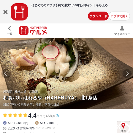
はじめてのアプリ予約で最大
1,000円分ポイントもらえる
ダウンロード
アプリで開く
一覧
マイメニュー
居酒屋 | 札幌大通 | 北海道
和食バル はれるや（HARERUYA） 北1条店
個室で味わう肉巻き串、海鮮、季節の逸品。
4.4
468
口コミ
件
5001～6000円
501～1000円
ただいま営業時間外
17:00～23:30