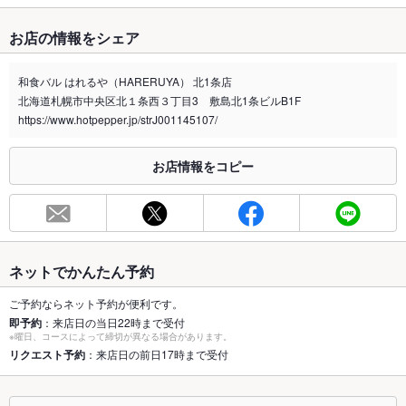
たばこ
お店の情報をシェア
禁煙・喫煙
全席喫煙可
ランチタイムは13時まで全席禁煙とさせて頂いてます。 ディナ
和食バル はれるや（HARERUYA） 北1条店
ータイムの禁煙席のご案内はございません。
北海道札幌市中央区北１条西３丁目3 敷島北1条ビルB1F
喫煙専用室
https://www.hotpepper.jp/strJ001145107/
なし
※2020年4月1日～受動喫煙対策に関する法律が施行されています。正しい情報はお店へお問い
お店情報をコピー
合わせください。
お席
総席数
64席(詳細に関しては「店内・内観」のページをご覧くださ
い。)
ネットでかんたん予約
最大宴会収
70人(カウンター8席、テーブル4名様×11席、テーブル6名様×4
容人数
席)
ご予約ならネット予約が便利です。
即予約
：来店日の当日22時まで受付
個室
あり ：4名～・6名・12名・20名・30名でお使いいただける個
※曜日、コースによって締切が異なる場合があります。
室をご用意しております。
リクエスト予約
：来店日の前日17時まで受付
座敷
なし ：当店ではお座敷はご用意しておりません。