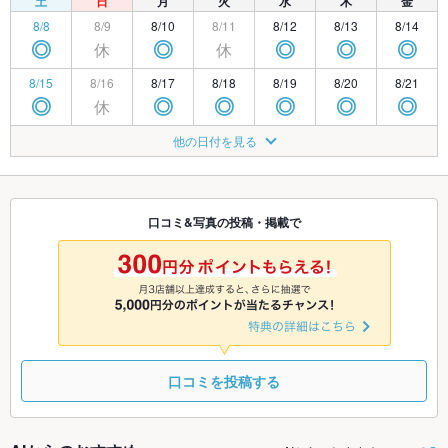
土
日
月
火
水
木
金
8/8
8/9
8/10
8/11
8/12
8/13
8/14
休
休
◎
◎
◎
◎
◎
8/15
8/16
8/17
8/18
8/19
8/20
8/21
休
◎
◎
◎
◎
◎
◎
8/22
8/23
8/24
8/25
8/26
8/27
8/28
他の日付を見る
休
◎
◎
◎
◎
◎
◎
8/29
8/30
8/31
9/1
9/2
9/3
9/4
休
◎
◎
◎
◎
◎
◎
口コミ&写真の投稿・掲載で
9/5
9/6
9/7
9/8
9/9
9/10
9/11
休
◎
◎
◎
◎
◎
◎
口コミを投稿する