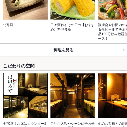
北寄貝
日々変わるその日の【おすす
歓迎会や仲間内の
め】料理各種
＆生ビールで決ま
品120分飲み放題付
ース！
料理を見る
こだわりの空間
全70席！お席はカウンター&
ご利用人数やシーンに合わせ
他のお客様との距