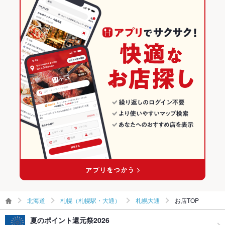
その他
ダイニングバー・バル
北海道
札幌（札幌駅・大通）のグルメランキング
飲み放題
あり ：90分2200円から
和風・創作
北海道 × 居酒屋
札幌（札幌駅・大通）の居酒屋ランキング
食べ放題
なし ：当店では食べ放題はご用意しておりません。
札幌（札幌駅・大通） × ダイニングバー・バル
北海道 × 和風
札幌大通のグルメランキング
お酒
焼酎充実、日本酒充実、ワイン充実
札幌（札幌駅・大通） × 和風・創作
北海道 × ダイニングバー・バル
札幌大通の居酒屋ランキング
お子様連れ
お子様連れ不可 ：喫煙可能店舗により未成年の入店はお断りし
ております。
さっぽろ駅 × ダイニングバー・バル
北海道 × 和風・創作
ウェディン
各種二次会も承ります。お気軽にお問い合わせください。
さっぽろ駅 × 和風・創作
グパーティ
ー二次会
備考
札幌駅地下歩行空間9番出口すぐ！旬の創作料理が食べられるお
店です。
北海道
札幌（札幌駅・大通）
札幌大通
お店TOP
夏のポイント還元祭2026