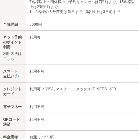
7名様以上の団体様のご予約キャンセルは7日前まで。15名様以
上は2週間前まで。
1～2名様の人数変更は前日まで。3名以上は3日前まで。
予算詳細
5000円
ネット予約
利用可
のポイント
利用
利用方法は
こちら
スマート
利用不可
支払い
クレジット
利用可 ：VISA､マスター､アメックス､DINERS､JCB
カード
電子マネー
利用不可
QRコード
利用不可
決済
料金備考
お通し：660円