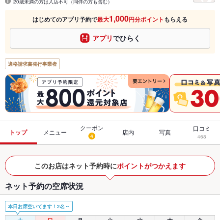
20歳未満の方は入店不可（同伴の方も含む）
1,000
はじめてのアプリ予約で
最大
円分ポイント
もらえる
アプリ
でひらく
適格請求書発行事業者
クーポン
口コミ
トップ
メニュー
店内
写真
4
468
このお店はネット予約時に
ポイントがつかえます
ネット予約の空席状況
本日お席空いてます！2名～