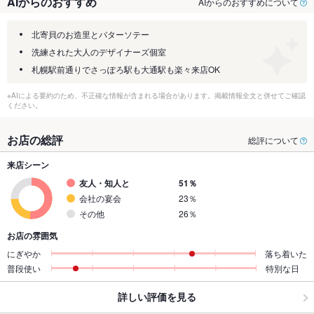
AIからのおすすめ
AIからのおすすめについて
北寄貝のお造里とバターソテー
洗練された大人のデザイナーズ個室
札幌駅前通りでさっぽろ駅も大通駅も楽々来店OK
※AIによる要約のため、不正確な情報が含まれる場合があります。掲載情報全文と併せてご確認
ください。
お店の総評
総評について
来店シーン
友人・知人と
51％
会社の宴会
23％
その他
26％
お店の雰囲気
にぎやか
落ち着いた
普段使い
特別な日
詳しい評価を見る