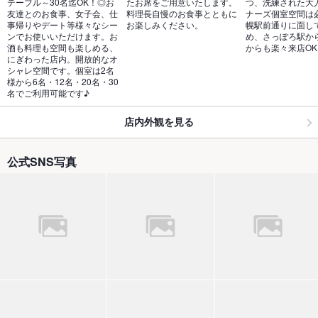
テーブル～30名迄OK！◎お
たお席をご用意いたします。
つ、洗練された大
友達とのお食事、女子会、仕
料理長自慢のお食事とともに
ナーズ個室空間は
事帰りやデート等様々なシー
お楽しみください。
幌駅前通りに面し
ンでお使いいただけます。お
め、さっぽろ駅か
酒も料理も空間も楽しめる、
からも楽々来店OK
にぎわった店内。開放的なオ
シャレ空間です。個室は2名
様から6名・12名・20名・30
名でご利用可能です♪
店内外観を見る
公式SNS写真