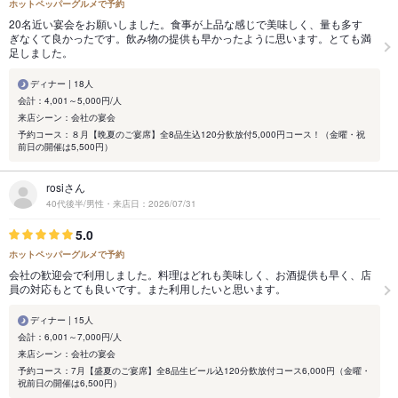
ホットペッパーグルメで予約
20名近い宴会をお願いしました。食事が上品な感じで美味しく、量も多す
ぎなくて良かったです。飲み物の提供も早かったように思います。とても満
足しました。
ディナー | 18人
会計：4,001～5,000円/人
来店シーン：会社の宴会
予約コース：８月【晩夏のご宴席】全8品生込120分飲放付5,000円コース！（金曜・祝
前日の開催は5,500円）
rosiさん
40代後半/男性・来店日：2026/07/31
5.0
ホットペッパーグルメで予約
会社の歓迎会で利用しました。料理はどれも美味しく、お酒提供も早く、店
員の対応もとても良いです。また利用したいと思います。
ディナー | 15人
会計：6,001～7,000円/人
来店シーン：会社の宴会
予約コース：7月【盛夏のご宴席】全8品生ビール込120分飲放付コース6,000円（金曜・
祝前日の開催は6,500円）