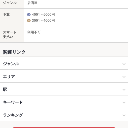
ジャンル
居酒屋
予算
4001～5000円
3001～4000円
スマート
利用不可
支払い
関連リンク
ジャンル
居酒屋
エリア
和風
恵比寿
駅
恵比寿・中目黒・代官山・広尾 × 居酒屋
恵比寿 × 居酒屋
恵比寿駅
キーワード
恵比寿・中目黒・代官山・広尾 × 和風
恵比寿 × 和風
渋谷駅
ランキング
からあげ
お茶漬け
馬刺し
沖縄料理
エビ料理
刺身
ローストビーフ
にんにく料理
フライドポテト
牛すじ
ボロネーゼ
マルゲリータ
牛タン
恵比寿駅 × 居酒屋
恵比寿 × ダイニングバー・バル
代官山駅
東京のグルメランキング