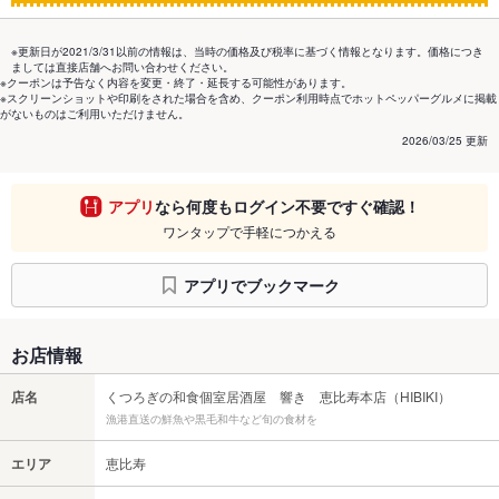
※更新日が2021/3/31以前の情報は、当時の価格及び税率に基づく情報となります。価格につき
ましては直接店舗へお問い合わせください。
※クーポンは予告なく内容を変更・終了・延長する可能性があります。
※スクリーンショットや印刷をされた場合を含め、クーポン利用時点でホットペッパーグルメに掲載
がないものはご利用いただけません。
2026/03/25 更新
アプリ
なら何度もログイン不要ですぐ確認！
ワンタップで手軽につかえる
アプリでブックマーク
お店情報
店名
くつろぎの和食個室居酒屋 響き 恵比寿本店（HIBIKI）
漁港直送の鮮魚や黒毛和牛など旬の食材を
エリア
恵比寿