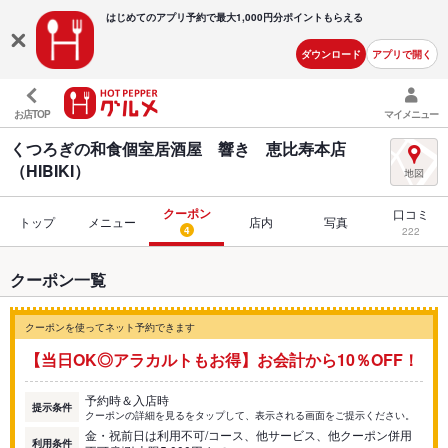
はじめてのアプリ予約で最大
1,000円分ポイントもらえる
ダウンロード
アプリで開く
お店TOP
マイメニュー
くつろぎの和食個室居酒屋 響き 恵比寿本店
（HIBIKI）
クーポン
口コミ
トップ
メニュー
店内
写真
4
222
クーポン一覧
クーポンを使ってネット予約できます
【当日OK◎アラカルトもお得】お会計から10％OFF！
予約時＆入店時
提示条件
クーポンの詳細を見るをタップして、表示される画面をご提示ください。
金・祝前日は利用不可/コース、他サービス、他クーポン併用
利用条件