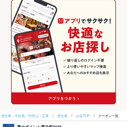
パフェ
デザート
いくら丼
白湯ラーメン
鶏白湯ラーメン
恵比寿駅 × 和風
恵比寿 × 和風・創作
東京の居酒屋ランキング
ダイニングバー・バル
東京
恵比寿・中目黒・代官山・広尾のグルメランキング
和風・創作
東京 × 居酒屋
恵比寿・中目黒・代官山・広尾の居酒屋ランキング
恵比寿・中目黒・代官山・広尾 × ダイニングバー・バル
東京 × 和風
恵比寿のグルメランキング
恵比寿・中目黒・代官山・広尾 × 和風・創作
東京 × ダイニングバー・バル
恵比寿の居酒屋ランキング
恵比寿駅 × ダイニングバー・バル
東京 × 和風・創作
恵比寿駅 × 和風・創作
恵比寿・中目黒・代官山・広尾
恵比寿
お店TOP
クーポン一覧
夏のポイント還元祭2026