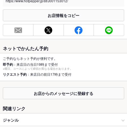
https://www.hotpepper.jp/strJ001153012/
※2020年4月1日～受動喫煙対策に関する法律が施行されています。正しい情報はお店へお問い
合わせください。
お店情報をコピー
お席
総席数
50席(テーブル/カウンター/掘りごたつ/個室)
最大宴会収
50人(貸切は40名様～OK★)
容人数
ネットでかんたん予約
個室
あり
ご予約ならネット予約が便利です。
即予約
：来店日の当日19時まで受付
座敷
なし
※曜日、コースによって締切が異なる場合があります。
リクエスト予約
：来店日の前日17時まで受付
掘りごたつ
あり
カウンター
あり
お店からのメッセージに登録する
ソファー
なし
関連リンク
テラス席
なし
ジャンル
貸切
貸切可 ：40名 ～50名