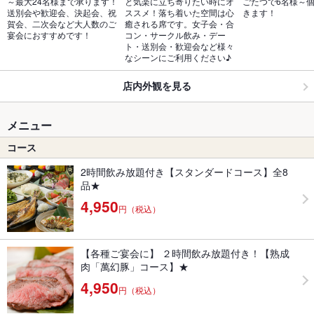
～最大24名様まで承ります！
と気楽に立ち寄りたい時にオ
ごたつで6名様～
送別会や歓迎会、決起会、祝
ススメ！落ち着いた空間は心
きます！
賀会、二次会など大人数のご
癒される席です。女子会・合
宴会におすすめです！
コン・サークル飲み・デー
ト・送別会・歓迎会など様々
なシーンにご利用ください♪
店内外観を見る
メニュー
コース
2時間飲み放題付き【スタンダードコース】全8
品★
4,950
円（税込）
【各種ご宴会に】 ２時間飲み放題付き！【熟成
肉「萬幻豚」コース】★
4,950
円（税込）