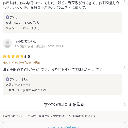
お料理は、飲み放題コースでした。最初に野菜系が出てきて、お刺身盛り合
わせ、ホッケ焼、豚肩ロース焼とバラエティに富んで…
ディナー
会計：5,001～6,000円/人
来店シーン：友人・知人と
mkk0701さん
30代後半/女性・来店日：2025/12/18
5.0
ホットペッパーグルメで予約
田酒を飲めて嬉しかったです。お料理もすべて美味しかったです。
ディナー | 2人
来店シーン：デート
予約コース：お席のみのご予約
すべての口コミを見る
※表示されているコースは、現在予約を受け付けていない場合があります。
口コミを投稿する