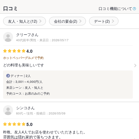
口コミ
口コミ機能について
友人・知人と(12)
会社の宴会(2)
デート(2)
クリーフさん
40代前半/男性・来店日：2026/05/17
4.0
ホットペッパーグルメで予約
どの料理も美味しいです
ディナー | 2人
会計：3,001～4,000円/人
来店シーン：友人・知人と
予約コース：お席のみのご予約
シンコさん
60代～/女性・投稿日：2026/05/09
5.0
昨晩、友人4人でお店を使わせていただきました。
雰囲気は隠れ家的で落ちつきます。