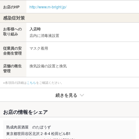
お店のHP
http://www.m-bright.jp/
感染症対策
お客様への
入店時
取り組み
店内に消毒液設置
従業員の安
マスク着用
全衛生管理
店舗の衛生
換気設備の設置と換気
管理
※各項目の詳細は
こちら
をご確認ください。
続きを見る
たばこ
お店の情報をシェア
禁煙・喫煙
全席喫煙可
熟成肉居酒屋 のたぼうず
喫煙専用室
なし
東京都世田谷区北沢２-8-4 松田ビルB1