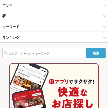
居酒屋
エリア
設備
Wi-Fi
なし
和風
下北沢
駅
バリアフリ
なし
下北沢・代々木上原 × 居酒屋
下北沢 × 居酒屋
笹塚駅
キーワード
ー
下北沢・代々木上原 × 和風
下北沢 × 和風
三軒茶屋駅
ランキング
お茶漬け
塩辛
炉ばた焼き・炙り焼き
カニ料理
刺身
白子
駐車場
なし
ローストビーフ
にんにく料理
ソーセージ
豆腐料理
しゃぶしゃぶ
その他設備
－
下北沢駅 × 居酒屋
東京
下北沢駅
東京のグルメランキング
検索
うどん
焼きそば
ちゃんこ鍋
鴨鍋
海鮮鍋
鴨肉
カルボナーラ
その他
下北沢駅 × 和風
東京 × 居酒屋
東京の居酒屋ランキング
水餃子
炭火焼
熟成肉
デザート
飲み放題
あり
東京 × 和風
下北沢・代々木上原のグルメランキング
食べ放題
なし
下北沢・代々木上原の居酒屋ランキング
お酒
カクテル充実、焼酎充実、日本酒充実、ワイン充実
下北沢のグルメランキング
お子様連れ
お子様連れ不可
下北沢の居酒屋ランキング
ウェディン
－