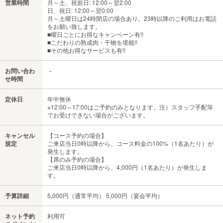
営業時間
月～土、祝前日: 12:00～翌2:00
日、祝日: 12:00～翌0:00
月～土曜日は24時閉店の場合あり。23時以降のご利用はお電話
をお願い致します。
■曜日ごとにお得なキャンペーン有!!
■こだわりの熟成肉・干物を堪能!!
■その他お得なサービスも有!!
お問い合わ
－
せ時間
定休日
年中無休
※12:00～17:00はご予約のみとなります。注）スタッフ手配等
でお受けできない場合がございます。
キャンセル
【コース予約の場合】
規定
ご来店当日0時以降から、コース料金の100%（1名あたり）が
発生します。
【席のみ予約の場合】
ご来店当日0時以降から、4,000円（1名あたり）が発生しま
す。
予算詳細
5,000円（通常平均） 5,000円（宴会平均）
ネット予約
利用可