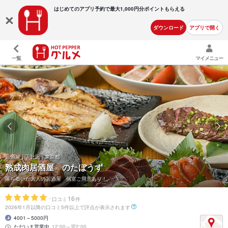
はじめてのアプリ予約で最大
1,000円分ポイントもらえる
ダウンロード
アプリで開く
一覧
マイメニュー
居酒屋 | 下北沢 | 東京都
熟成肉居酒屋 のたぼうず
落ち着いた大人の居酒屋 個室ご用意あり！
-
16
口コミ
件
2026年1月以降の口コミ5件以上で評点が表示されます
4001～5000円
ただいま営業中
12:00～翌2:00