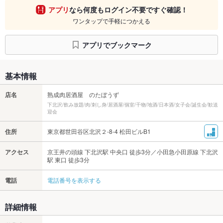
アプリ
なら何度もログイン不要ですぐ確認！
ワンタップで手軽につかえる
アプリでブックマーク
基本情報
店名
熟成肉居酒屋 のたぼうず
下北沢/飲み放題/肉/刺し身/居酒屋/個室/干物/地酒/日本酒/女子会/誕生会/歓送
迎会
住所
東京都世田谷区北沢２-8-4 松田ビルB1
アクセス
京王井の頭線 下北沢駅 中央口 徒歩3分／小田急小田原線 下北沢
駅 東口 徒歩3分
電話
電話番号を表示する
詳細情報