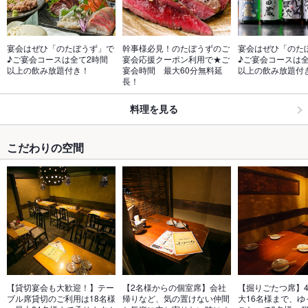
宴会はぜひ「のたぼうず」で
幹事様必見！のたぼうずのご
宴会はぜひ「のた
♪ご宴会コースは全て2時間
宴会応援クーポン利用で★ご
♪ご宴会コースは全
以上の飲み放題付き！
宴会時間　最大60分無料延
以上の飲み放題付
長！
料理を見る
こだわりの空間
【貸切宴会も大歓迎！】テー
【2名様からの個室席】会社
【掘りごたつ席】
ブル席貸切のご利用は18名様
帰りなど、気の置けない仲間
大16名様まで、ゆ