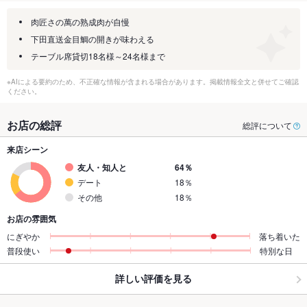
肉匠さの萬の熟成肉が自慢
下田直送金目鯛の開きが味わえる
テーブル席貸切18名様～24名様まで
※AIによる要約のため、不正確な情報が含まれる場合があります。掲載情報全文と併せてご確認
ください。
お店の総評
総評について
来店シーン
友人・知人と
64％
デート
18％
その他
18％
お店の雰囲気
にぎやか
落ち着いた
普段使い
特別な日
詳しい評価を見る