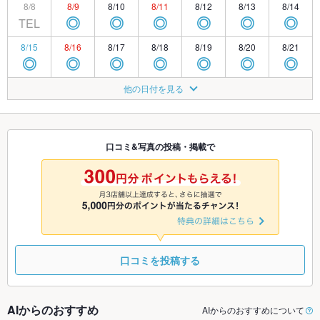
8/8
8/9
8/10
8/11
8/12
8/13
8/14
TEL
◎
◎
◎
◎
◎
◎
8/15
8/16
8/17
8/18
8/19
8/20
8/21
◎
◎
◎
◎
◎
◎
◎
8/22
8/23
8/24
8/25
8/26
8/27
8/28
他の日付を見る
◎
◎
◎
◎
◎
◎
◎
8/29
8/30
8/31
9/1
9/2
9/3
9/4
◎
◎
◎
◎
◎
◎
◎
口コミ&写真の投稿・掲載で
9/5
9/6
9/7
9/8
9/9
9/10
9/11
◎
◎
◎
◎
◎
◎
◎
口コミを投稿する
AIからのおすすめ
AIからのおすすめについて