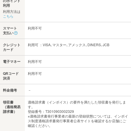
のポイント
利用
利用方法は
こちら
スマート
利用不可
支払い
クレジット
利用可 ：VISA､マスター､アメックス､DINERS､JCB
カード
電子マネー
利用不可
QRコード
利用不可
決済
料金備考
－
領収書
適格請求書（インボイス）の要件を満たした領収書を発行しま
（適格簡易
す。
請求書）
登録番号：T3010903002329
※適格請求書発行事業者の最新の登録状態については、インボイ
ス制度適格請求書発行事業者公表サイトを確認するか店舗にご
確認ください。