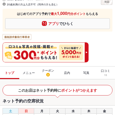
20歳未満の方は入店不可（同伴の方も含む）
1,000
はじめてのアプリ予約で
最大
円分ポイント
もらえる
アプリ
でひらく
適格請求書発行事業者
クーポン
口コミ
トップ
メニュー
店内
写真
3
16
このお店はネット予約時に
ポイントがつかえます
ネット予約の空席状況
土
日
月
火
水
木
金