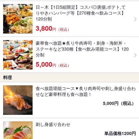
日～木【1日5組限定】コスパ◎唐揚,ポテト,て
りやきハンバーグ等【270種食べ飲みコース】
120分制
3,800
円（税込）
豪華食べ放題★炙り牛肉寿司・刺身・海鮮丼・
ステーキなど330種【食べ飲み堪能コース】120
分制
5,000
円（税込）
料理
食べ放題堪能コース▼炙り肉寿司や刺し身盛り合わ
せなど豪華料理も食べ放題！
5,000円（税込）
刺し身盛り合わせ
単品価格1200円