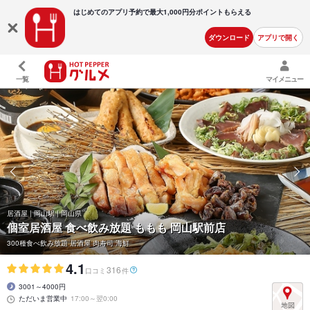
はじめてのアプリ予約で最大
1,000円分ポイントもらえる
ダウンロード
アプリで開く
一覧
マイメニュー
居酒屋 | 岡山駅 | 岡山県
個室居酒屋 食べ飲み放題 ももも 岡山駅前店
300種食べ飲み放題 居酒屋 肉寿司 海鮮
4.1
316
口コミ
件
3001～4000円
ただいま営業中
17:00～翌0:00