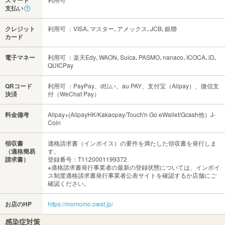
スマート
支払い
クレジット
利用可 ：VISA､マスター､アメックス､JCB､銀聯
カード
電子マネー
利用可 ：楽天Edy､WAON､Suica､PASMO､nanaco､ICOCA､iD､
QUICPay
QRコード
利用可 ：PayPay、d払い、au PAY、支付宝（Alipay）、微信支
決済
付（WeChat Pay）
料金備考
Alipay+(AlipayHK/Kakaopay/Touch'n Go eWallet/Gcash他）J-
Coin
領収書
適格請求書（インボイス）の要件を満たした領収書を発行しま
（適格簡易
す。
請求書）
登録番号：T1120001199372
※適格請求書発行事業者の最新の登録状態については、インボイ
ス制度適格請求書発行事業者公表サイトを確認するか店舗にご
確認ください。
お店のHP
https://momomo.owst.jp/
感染症対策