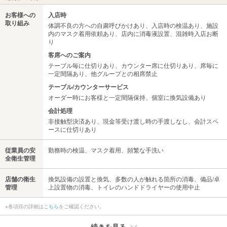
お客様への
入店時
取り組み
体調不良の方への自粛呼びかけあり、入店時の検温あり、施設
内のマスク着用依頼あり、店内に消毒液設置、混雑時入店お断
り
客席へのご案内
テーブル毎に仕切りあり、カウンター席に仕切りあり、席毎に
一定間隔あり、他グループとの相席禁止
テーブル/カウンターサービス
オーダー時にお客様と一定間隔保持、個室に換気設備あり
会計処理
非接触型決済あり、現金等受け渡し時の手渡しなし、会計スペ
ースに仕切りあり
従業員の安
勤務時の検温、マスク着用、頻繁な手洗い
全衛生管理
店舗の衛生
換気設備の設置と換気、多数の人が触れる箇所の消毒、備品/卓
管理
上設置物の消毒、トイレのハンドドライヤーの使用中止
※各項目の詳細は
こちら
をご確認ください。
続きを見る