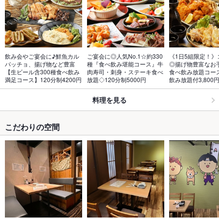
飲み会やご宴会に♪鮮魚カル
ご宴会に◎人気No.1☆約330
《1日5組限定！》
パッチョ、揚げ物など豊富
種『食べ飲み堪能コース』牛
◎揚げ物豊富なお手
【生ビール含300種食べ飲み
肉寿司・刺身・ステーキ食べ
食べ飲み放題コース
満足コース】120分制4200円
放題◇120分制5000円
飲み放題付3,800
料理を見る
こだわりの空間