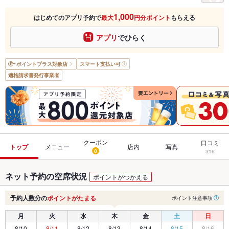
1,000
はじめてのアプリ予約で
最大
円分ポイント
もらえる
アプリ
でひらく
ポイントプラス
対象店
スマート支払い可
適格請求書発行事業者
クーポン
口コミ
トップ
メニュー
店内
写真
8
316
ネット予約の空席状況
ポイントがつかえる
予約人数分の
ポイントがたまる
ポイント注意事項
月
火
水
木
金
土
日
8/10
8/11
8/12
8/13
8/14
8/15
8/16