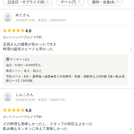
記念日・サプライズ(9)
デート(7)
接待・会食(4)
めぐさん
40代前半/女性・来店日：2026/08/02
4.0
ホットペッパーグルメで予約
店員さんの接客が良かったです♪
料理の提供スピードも早かった
ディナー | 2人
会計：4,001～5,000円/人
来店シーン：友人・知人と
予約コース：8月～ 豪華食べ放題★炙り牛肉寿司・刺身・海鮮丼など330種【食べ飲み堪
能コース】120分制
しんこさん
50代前半/女性・来店日：2026/07/31
4.0
ホットペッパーグルメで予約
どの料理も美味しかったし、スタッフの対応もよかった
飲み物もキンキンに冷えて美味しかった