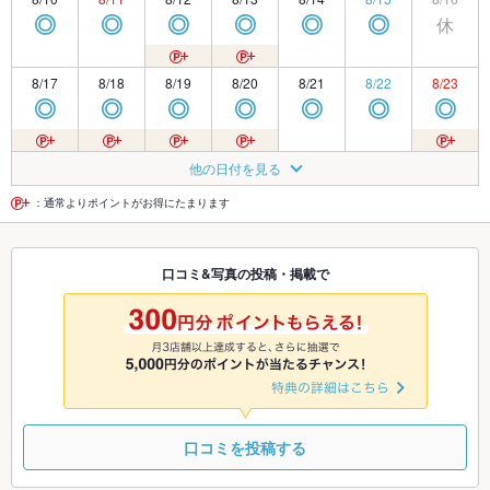
休
◎
◎
◎
◎
◎
◎
8/17
8/18
8/19
8/20
8/21
8/22
8/23
◎
◎
◎
◎
◎
◎
◎
8/24
8/25
8/26
8/27
8/28
8/29
8/30
他の日付を見る
◎
◎
◎
◎
◎
◎
◎
：通常よりポイントがお得にたまります
8/31
9/1
9/2
9/3
9/4
9/5
9/6
口コミ&写真の投稿・掲載で
◎
◎
◎
◎
◎
◎
◎
9/7
9/8
9/9
9/10
9/11
9/12
9/13
◎
◎
◎
◎
◎
◎
◎
口コミを投稿する