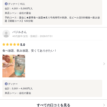
ディナー | 15人
会計：4,001～5,000円/人
来店シーン：会社の宴会
予約コース：宴会に★豪華食べ放題★炙り牛肉寿司や刺身、生ビール含330種食べ飲み放
題【堪能コース】120分制
バジルさん
40代後半/女性・投稿日：2026/07/31
5.0
食べ放題、飲み放題、安くてありがたい！
ディナー
会計：3,001～4,000円/人
来店シーン：会社の宴会
すべての口コミを見る