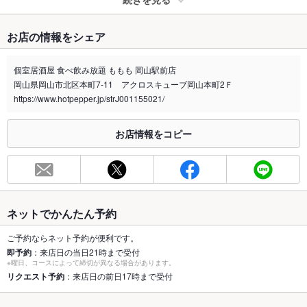
たばこ
お店の情報をシェア
禁煙・喫煙
全席禁煙
喫煙場所に関しましては、店舗へお問合せ下さい。
個室居酒屋 食べ飲み放題 ももも 岡山駅前店
岡山県岡山市北区本町7-11 アクロスキューブ岡山本町2Ｆ
喫煙専用室
なし
https://www.hotpepper.jp/strJ001155021/
※2020年4月1日～受動喫煙対策に関する法律が施行されています。正しい情報はお店へお問い
合わせください。
お店情報をコピー
お席
総席数
70席([最大60名様OK]各種宴会もお気軽にご相談下さい。)
最大宴会収
60人(少人数～大人数まで☆ご利用に合わせたお席ご用意してい
容人数
ます◎)
ネットでかんたん予約
個室
あり ：個室あります♪ご予約ＯＫ！！
ご予約ならネット予約が便利です。
即予約
：来店日の当日21時まで受付
※曜日、コースによって締切が異なる場合があります。
座敷
なし ：人気の中二階や、個室テーブル席もございます☆
リクエスト予約
：来店日の前日17時まで受付
掘りごたつ
なし ：会社宴会や飲み会、合コンなど様々なシーンに♪個室は
事前予約がおすすめ