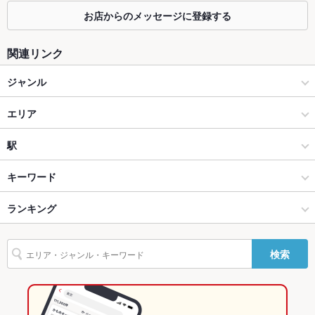
お店からのメッセージに登録する
カウンター
あり ：カウンター席ございます☆ゆっくりと会話を楽しむお食
事ができます♪
関連リンク
ソファー
なし
ジャンル
テラス席
なし
居酒屋
エリア
貸切
貸切不可 ：お気軽にご相談ください☆
洋・和洋・各国料理・その他
岡山駅
駅
設備
Wi-Fi
あり
和風
岡山駅 × 居酒屋
岡山駅
キーワード
バリアフリ
なし ：スタッフが丁寧にご案内致します。
岡山市 × 居酒屋
岡山駅 × 洋・和洋・各国料理・その他
岡山駅前駅
ランキング
からあげ
お茶漬け
串かつ
エビ料理
カキ料理・オイスター
刺身
ー
ソーセージ
海鮮丼
うどん
地鶏
鶏皮
ステーキ
ハンバーグ
岡山市 × 洋・和洋・各国料理・その他
岡山駅 × 和風
西川緑道公園駅
岡山のグルメランキング
駐車場
なし
検索
鴨肉
ケーキ
デザート
アヒージョ
生ハム
肉寿司
岡山市 × 和風
岡山
岡山の居酒屋ランキング
その他設備
イベント・二次会・パーティなどお気軽にご相談ください♪
その他
岡山駅 × 居酒屋
岡山 × 居酒屋
岡山市のグルメランキング