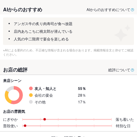
AIからのおすすめ
AIからのおすすめについて
アンガス牛の炙り肉寿司が食べ放題
店内あちこちに桃太郎が潜んでいる
人気の中二階席で宴会を楽しめる
※AIによる要約のため、不正確な情報が含まれる場合があります。掲載情報全文と併せてご確認
ください。
お店の総評
総評について
来店シーン
友人・知人と
55％
会社の宴会
28％
その他
17％
お店の雰囲気
にぎやか
落ち着いた
普段使い
特別な日