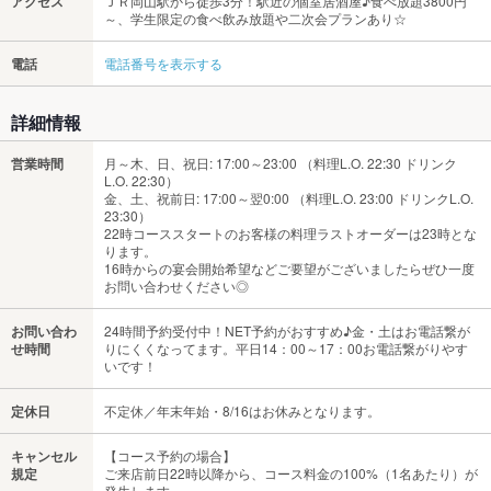
アクセス
ＪＲ岡山駅から徒歩3分！駅近の個室居酒屋♪食べ放題3800円
～、学生限定の食べ飲み放題や二次会プランあり☆
電話
電話番号を表示する
詳細情報
営業時間
月～木、日、祝日: 17:00～23:00 （料理L.O. 22:30 ドリンク
L.O. 22:30）
金、土、祝前日: 17:00～翌0:00 （料理L.O. 23:00 ドリンクL.O.
23:30）
22時コーススタートのお客様の料理ラストオーダーは23時とな
ります。
16時からの宴会開始希望などご要望がございましたらぜひ一度
お問い合わせください◎
お問い合わ
24時間予約受付中！NET予約がおすすめ♪金・土はお電話繋が
せ時間
りにくくなってます。平日14：00～17：00お電話繋がりやす
いです！
定休日
不定休／年末年始・8/16はお休みとなります。
キャンセル
【コース予約の場合】
規定
ご来店前日22時以降から、コース料金の100%（1名あたり）が
発生します。