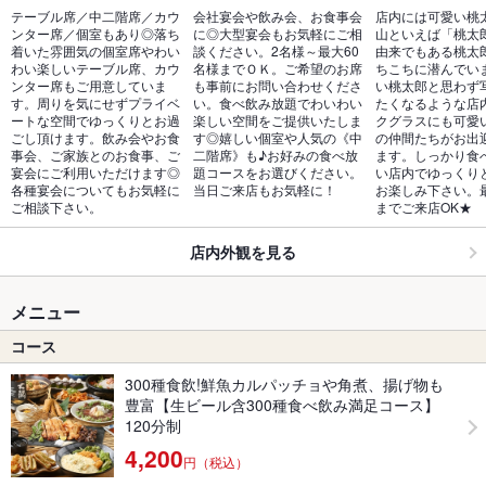
テーブル席／中二階席／カウ
会社宴会や飲み会、お食事会
店内には可愛い桃
ンター席／個室もあり◎落ち
に◎大型宴会もお気軽にご相
山といえば「桃太
着いた雰囲気の個室席やわい
談ください。2名様～最大60
由来でもある桃太
わい楽しいテーブル席、カウ
名様までＯＫ。ご希望のお席
ちこちに潜んでい
ンター席もご用意していま
も事前にお問い合わせくださ
い桃太郎と思わず
す。周りを気にせずプライベ
い。食べ飲み放題でわいわい
たくなるような店
ートな空間でゆっくりとお過
楽しい空間をご提供いたしま
クグラスにも可愛
ごし頂けます。飲み会やお食
す◎嬉しい個室や人気の《中
の仲間たちがお出
事会、ご家族とのお食事、ご
二階席》も♪お好みの食べ放
ます。しっかり食
宴会にご利用いただけます◎
題コースをお選びください。
い店内でゆっくり
各種宴会についてもお気軽に
当日ご来店もお気軽に！
お楽しみ下さい。最
ご相談下さい。
までご来店OK★
店内外観を見る
メニュー
コース
300種食飲!鮮魚カルパッチョや角煮、揚げ物も
豊富【生ビール含300種食べ飲み満足コース】
120分制
4,200
円（税込）