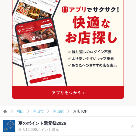
飲み放題
あり ：全コース250種飲み放題付き★ノンアルコールも充実♪
可愛いグラスにもご注目下さい◎
岡山駅 × 洋・和洋・各国料理・その他
岡山 × 洋・和洋・各国料理・その他
岡山市の居酒屋ランキング
食べ放題
あり ：炙り牛肉寿司や刺し身盛り合わせも食べ放題♪お酒がす
岡山駅 × 和風
岡山 × 和風
岡山駅のグルメランキング
すむ食べ放題メニューをご用意しています◎
岡山駅の居酒屋ランキング
お酒
カクテル充実、焼酎充実、日本酒充実
お子様連れ
お子様連れ歓迎 ：ご家族でのお食事、お子様連れもＯＫ☆個室
でゆったり♪
ウェディン
お気軽にご相談ください。
グパーティ
ー二次会
お祝い・サ
可
プライズ対
応
岡山
岡山市
岡山駅
お店TOP
備考
ご家族でお食事を楽しんでいただけるよう個室もご用意してお
ります。個室ご希望の場合、事前予約がおすすめ
夏のポイント還元祭2026
最大15,000ポイント還元