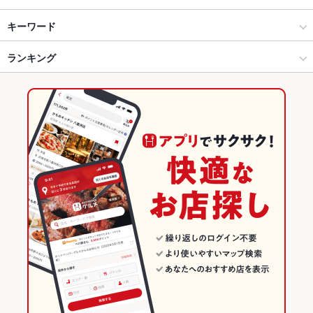
松本市 × 居酒屋
松本駅 × 居酒屋
松本駅
キーワード
松本市 × 和風
松本駅 × 和風
南松本駅
ランキング
卵焼き
からあげ
お茶漬け
塩辛
モツ煮込み
沖縄料理
エビ料理
フライドポテト
うどん
そば
天ぷら
もつ鍋
ステーキ
パスタ
松本駅 × 居酒屋
松本駅 × ダイニングバー・バル
長野のグルメランキング
マルゲリータ
ジンギスカン
フレンチトースト
アヒージョ
ジェラート
松本駅 × 和風
松本駅 × 和風・創作
長野の居酒屋ランキング
わさび丼
ダイニングバー・バル
長野
松本市のグルメランキング
和風・創作
長野 × 居酒屋
松本市の居酒屋ランキング
松本市 × ダイニングバー・バル
長野 × 和風
松本駅のグルメランキング
松本市 × 和風・創作
長野 × ダイニングバー・バル
松本駅の居酒屋ランキング
松本駅 × ダイニングバー・バル
長野 × 和風・創作
松本駅 × 和風・創作