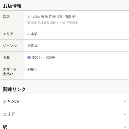
お店情報
店名
もつ鍋と鮮魚 四季 旬彩 酒場 壱
壱 宴会 歓送迎会 焼酎 日本酒 和風酒場
エリア
松本駅
ジャンル
居酒屋
予算
3001～4000円
スマート
利用可
支払い
関連リンク
ジャンル
居酒屋
エリア
和風
松本駅
駅