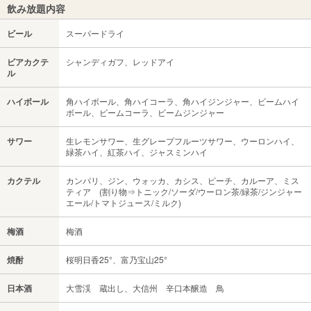
飲み放題内容
ビール
スーパードライ
ビアカクテ
シャンディガフ、レッドアイ
ル
ハイボール
角ハイボール、角ハイコーラ、角ハイジンジャー、ビームハイ
ボール、ビームコーラ、ビームジンジャー
サワー
生レモンサワー、生グレープフルーツサワー、ウーロンハイ、
緑茶ハイ、紅茶ハイ、ジャスミンハイ
カクテル
カンパリ、ジン、ウォッカ、カシス、ピーチ、カルーア、ミス
ティア (割り物⇒トニック/ソーダ/ウーロン茶/緑茶/ジンジャー
エール/トマトジュース/ミルク)
梅酒
梅酒
焼酎
桜明日香25°、富乃宝山25°
日本酒
大雪渓 蔵出し、大信州 辛口本醸造 鳥