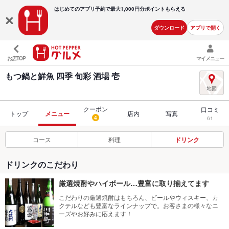
はじめてのアプリ予約で最大
1,000円分ポイントもらえる
ダウンロード
アプリで開く
お店TOP
マイメニュー
もつ鍋と鮮魚 四季 旬彩 酒場 壱
クーポン
口コミ
トップ
メニュー
店内
写真
4
61
コース
料理
ドリンク
ドリンクのこだわり
厳選焼酎やハイボール…豊富に取り揃えてます
こだわりの厳選焼酎はもちろん、ビールやウィスキー、カ
クテルなども豊富なラインナップで。お客さまの様々なニ
ーズやお好みに応えます！