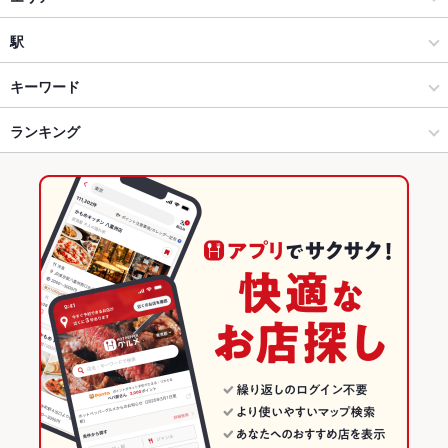
和風
吉祥寺
駅
吉祥寺・荻窪・三鷹 × 居酒屋
吉祥寺 × 居酒屋
吉祥寺駅
キーワード
吉祥寺・荻窪・三鷹 × 和風
吉祥寺 × 和風
西荻窪駅
ランキング
からあげ
エビ料理
刺身
フライドポテト
なめろう
焼きそば
つくね
もつ鍋
ステーキ
リゾット
餃子
水餃子
チャーハン
麻婆豆腐
吉祥寺駅 × 居酒屋
吉祥寺 × 創作料理
三鷹駅
東京のグルメランキング
デザート
アヒージョ
チーズタッカルビ
ハラミステーキ
吉祥寺駅 × 和風
吉祥寺 × 洋・和洋・各国料理・その他
東京の居酒屋ランキング
創作料理
東京
吉祥寺・荻窪・三鷹のグルメランキング
洋・和洋・各国料理・その他
東京 × 居酒屋
吉祥寺・荻窪・三鷹の居酒屋ランキング
吉祥寺・荻窪・三鷹 × 創作料理
東京 × 和風
吉祥寺のグルメランキング
吉祥寺・荻窪・三鷹 × 洋・和洋・各国料理・その他
東京 × 創作料理
吉祥寺の居酒屋ランキング
吉祥寺駅 × 創作料理
東京 × 洋・和洋・各国料理・その他