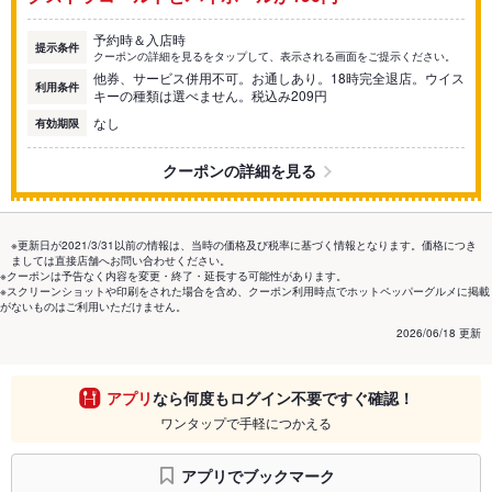
予約時＆入店時
提示条件
クーポンの詳細を見るをタップして、表示される画面をご提示ください。
他券、サービス併用不可。お通しあり。18時完全退店。ウイス
利用条件
キーの種類は選べません。税込み209円
なし
有効期限
クーポンの詳細を見る
※更新日が2021/3/31以前の情報は、当時の価格及び税率に基づく情報となります。価格につき
ましては直接店舗へお問い合わせください。
※クーポンは予告なく内容を変更・終了・延長する可能性があります。
※スクリーンショットや印刷をされた場合を含め、クーポン利用時点でホットペッパーグルメに掲載
がないものはご利用いただけません。
2026/06/18 更新
アプリ
なら何度もログイン不要ですぐ確認！
ワンタップで手軽につかえる
アプリでブックマーク