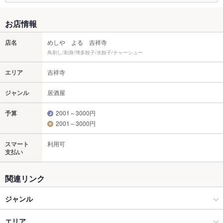
お店情報
店名
めしや よる 吉祥寺
鳥刺し/刺身/博多餃子/水餃子/チャーシュー
エリア
吉祥寺
ジャンル
居酒屋
予算
2001～3000円
2001～3000円
スマート
利用可
支払い
関連リンク
ジャンル
居酒屋
エリア