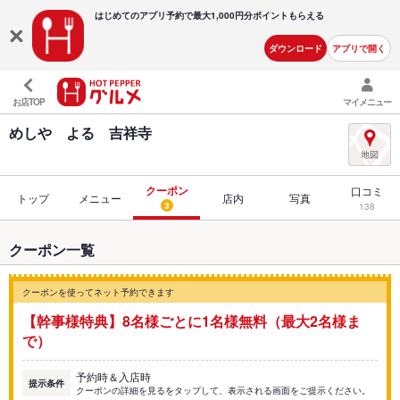
はじめてのアプリ予約で最大
1,000円分ポイントもらえる
ダウンロード
アプリで開く
お店TOP
マイメニュー
めしや よる 吉祥寺
クーポン
口コミ
トップ
メニュー
店内
写真
3
138
クーポン一覧
クーポンを使ってネット予約できます
【幹事様特典】8名様ごとに1名様無料（最大2名様ま
で）
予約時＆入店時
提示条件
クーポンの詳細を見るをタップして、表示される画面をご提示ください。