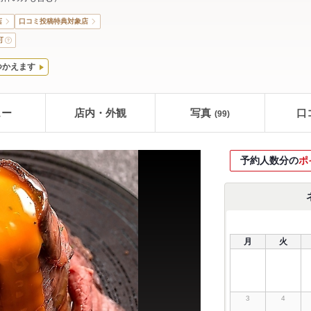
店
口コミ投稿特典対象店
可
つかえます
ュー
店内・外観
写真
口
(99)
予約人数分の
ポ
月
火
3
4