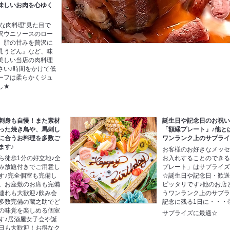
味しいお肉を心ゆく
な肉料理"見た目で
沢ウニソースのロー
、脂の甘みを贅沢に
見うどん』など、味
美しい当店の肉料理
さい♪時間をかけて低
ーフは柔らかくジュ
し★
刺身も自慢！また素材
誕生日や記念日のお祝
った焼き鳥や、馬刺し
「額縁プレート」♪他と
に合うお料理を多数ご
ワンランク上のサプラ
ます♪
お客様のお好きなメッ
ら徒歩1分の好立地♪全
お入れすることのでき
み放題付きでご用意し
プレート」はサプライ
す♪完全個室も完備し
☆誕生日や記念日・歓
。お座敷のお席も完備
ピッタリです♪他のお店
連れも大歓迎♪飲み会
うワンランク上のサプ
多数完備の蔵之助でど
記念に残る1日に・・・
の味覚を楽しめる個室
サプライズに最適☆
す♪居酒屋女子会や誕
日も大歓迎！お得なク