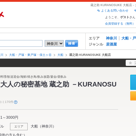
蔵之助 KURANOSUKE 大船
よくある問い合わせ
ようこそ、
さん
ゲスト
会員登録する（無料）
エリア
神奈川
大船・戸
ジャンル
居酒屋
奈川
大船・戸塚・東戸塚・保土ヶ谷
大船
蔵之助 KURANOSUKE 大船店
肉料理/歓送迎会/海鮮/焼き鳥/飲み放題/宴会/昼飲み
大人の秘密基地 蔵之助 －KURANOSU
コミ170件
01～3000円
バル
大船
（
神奈川
）
エリア
同伴の方も含む）