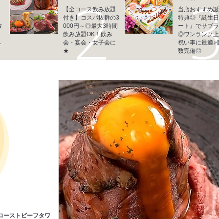
！
【全コース飲み放題
当店おすすめ誕
付き】コスパ抜群の3
特典◎『誕生日
放
000円～◎最大3時間
ート』でサプラ
っ
飲み放題OK！飲み
◎ワンランク上
み
会・宴会・女子会に
祝い事に最適♪
★
数完備◎
ローストビーフタワ