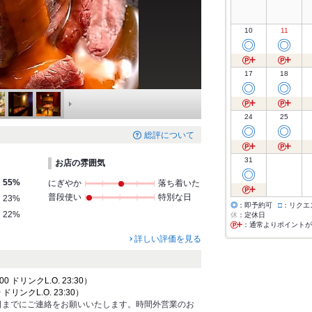
10
11
◎
◎
17
18
◎
◎
24
25
◎
◎
総評について
31
お店の雰囲気
◎
55%
にぎやか
落ち着いた
普段使い
特別な日
23%
◎
：即予約可
□
：リクエ
22%
休
：定休日
：通常よりポイントが
詳しい評価を見る
00 ドリンクL.O. 23:30）
 ドリンクL.O. 23:30）
日までにご連絡をお願いいたします。時間外営業のお