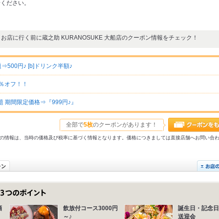
せください。
お店に行く前に蔵之助 KURANOSUKE 大船店のクーポン情報をチェック！
500円♪ [b]ドリンク半額♪
0％オフ！！
 期間限定価格⇒『999円♪』
全部で
5枚
のクーポンがあります！
31以前の情報は、当時の価格及び税率に基づく情報となります。価格につきましては直接店舗へお問い合
酒
飲放付コース3000円
誕生日・記念日
～♪
送迎会