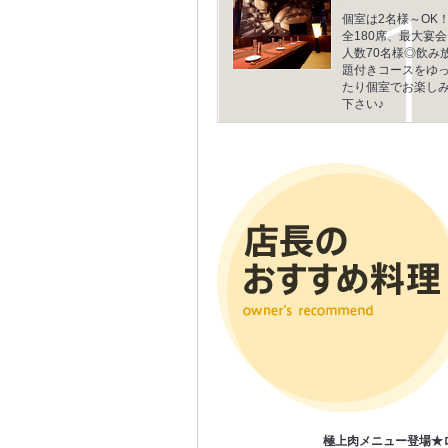
個室は2名様～OK
全180席、最大宴会
人数70名様◎飲み
題付きコースをゆ
たり個室でお楽し
下さい♪
極上肉メニュー登場★