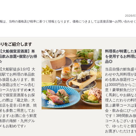
2026/0
以前の情報は、当時の価格及び税率に基づく情報となります。価格につきましては直接店舗へお問い合わせ
【大船個室居酒屋】単
料理長が特選した
品飲み放題×個室がお得
を使用するお料理
☆
品◎
【大船駅徒歩1分!!】大
当店自慢の鮮魚盛
船駅でお料理の単品飲
わせや九州料理が
み放題もあります。飲
める飲み放題付コ
み放題は生ビール含む
は3000円台からご
コースがおすすめ★大
意！豪華鮮魚だけ
船で個室居酒屋をお探
く馬刺しやお鍋な
しの際は「蔵之助」大
理人こだわりの料
船店を是非♪日本酒、焼
並ぶ豪華コースは
酎も多数ご用意してお
会・飲み会にぴっ
ります♪お酒に合う鮮度
です！3時間飲み
抜群の海鮮・九州グル
コースもございま
メもお勧めです♪
で、ゆったりと個
お寛ぎいただけま