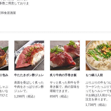
多数ご用意しておりま
室和食居酒屋
り包み
牛たたきポン酢ジュレ
炙り牛肉の手巻き飯
もつ鍋 1人前
表面を香ばしく炙った
サッと炙った和牛を手
ぷりぷりの牛もつ
しゃぶ
牛肉をさっぱりポン酢
巻き飯で。肉の旨味を
ラーゲンたっぷり
をいな
ジュレで。
堪能できます。
ってもヘルシーで
のひと
※お鍋は2人前か
1,298円（税込）
858円（税込）
注文を承ります。
1,738円（税込）