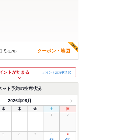
コミ
クーポン・地図
(
170
)
イントがたまる
ポイント注意事項
ネット予約の空席状況
2026年08月
水
木
金
土
日
1
2
5
6
7
8
9