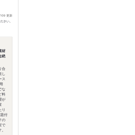
7/09 更新
ください。
素材
は絶
り合
楽し
ース
用
でな
ど料
理が
宴
たり
放題付
すの
室で
す。