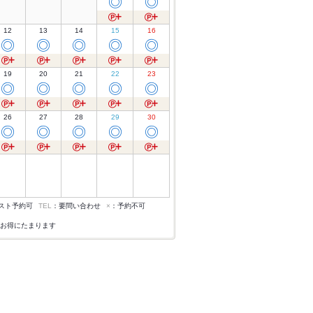
◎
◎
12
13
14
15
16
◎
◎
◎
◎
◎
19
20
21
22
23
◎
◎
◎
◎
◎
26
27
28
29
30
◎
◎
◎
◎
◎
スト予約可
TEL
：要問い合わせ
×
：予約不可
お得にたまります