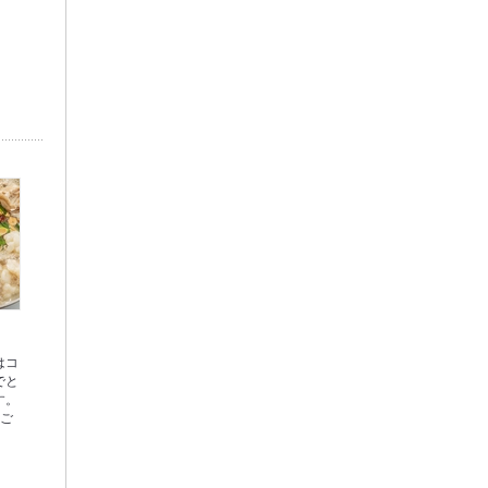
はコ
でと
す。
らご