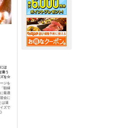
いには
は違う
イズを☆
セージを
る「額縁
ズに最適
送迎会に
とは違
ライズで
◎