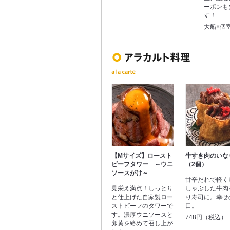
ーポンも
す！
大船×個
【Mサイズ】ロースト
牛すき肉のいな
ビーフタワー ～ウニ
（2個）
ソースがけ～
甘辛だれで軽く
見栄え満点！しっとり
しゃぶした牛肉
と仕上げた自家製ロー
り寿司に。幸せ
ストビーフのタワーで
口。
す。濃厚ウニソースと
748円（税込）
卵黄を絡めて召し上が