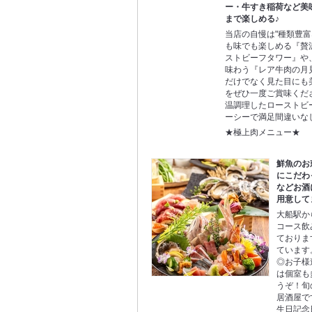
ー・牛すき稲荷など美
まで楽しめる♪
当店の自慢は"種類豊富
も味でも楽しめる『贅
ストビーフタワー』や
味わう『レア牛肉の月
だけでなく見た目にも
をぜひ一度ご賞味くだ
温調理したローストビ
ーシーで満足間違いな
★極上肉メニュー★
鮮魚のお
にこだわ
などお酒
用意して
大船駅か
コース飲
ておりま
ています
◎お子様
は個室も
うぞ！旬
居酒屋で
生日記念