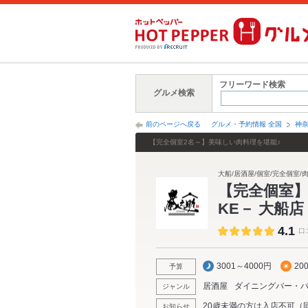
フリーワード検索
グルメ検索
前のページへ戻る
グルメ・予約情報 全国
神
【完全個室2名～】美味しい肉料理を堪能♪
大船/居酒屋/個室/完全個室/
【完全個室】
KE－ 大船店
4.1
口
3001～4000円
20
予算
居酒屋
ダイニングバー・
ジャンル
20歳未満の方は入店不可（
お知らせ