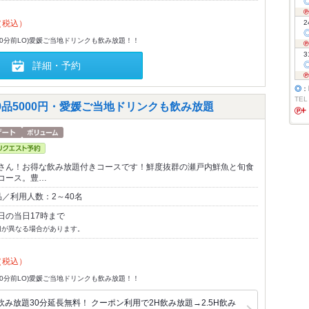
（税込）
2
30分前LO)愛媛ご当地ドリンクも飲み放題！！
3
詳細・予約
◎
：
TEL
品5000円・愛媛ご当地ドリンクも飲み放題
さん！お得な飲み放題付きコースです！鮮度抜群の瀬戸内鮮魚と旬食
コース。豊…
／利用人数：2～40名
日の当日17時まで
切が異なる場合があります。
（税込）
30分前LO)愛媛ご当地ドリンクも飲み放題！！
み放題30分延長無料！ クーポン利用で2H飲み放題→2.5H飲み