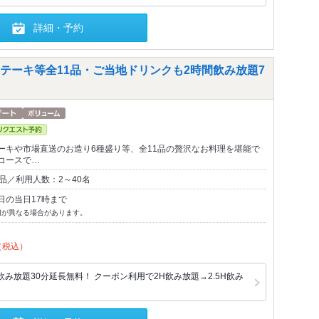
詳細・予約
テーキ等全11品・ご当地ドリンクも2時間飲み放題7
ーキや市場直送のお造り6種盛り等、全11品の贅沢なお料理を堪能で
コースで…
品／利用人数：2～40名
日の当日17時まで
切が異なる場合があります。
（税込）
み放題30分延長無料！ クーポン利用で2H飲み放題→2.5H飲み