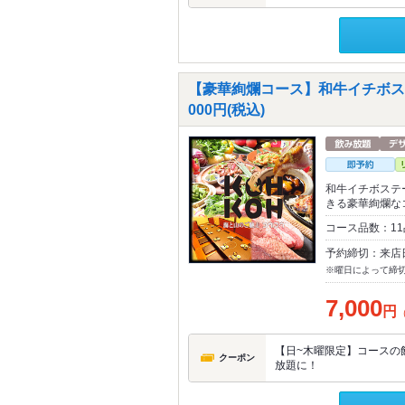
【豪華絢爛コース】和牛イチボス
000円(税込)
和牛イチボステ
きる豪華絢爛な
コース品数：11
予約締切：来店
※曜日によって締
7,000
円
【日~木曜限定】コースの飲
クーポン
放題に！