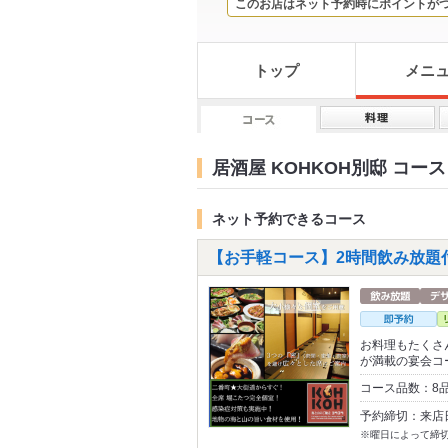
このお店はネット予約時にポイントが
トップ
メニ
居酒屋 KOHKOH別邸 コース
ネット予約できるコース
【お手軽コース】2時間飲み放題付
お料理もたくさ
が満載の宴会コ
コース品数：8品
予約締切：来店
※曜日によって締