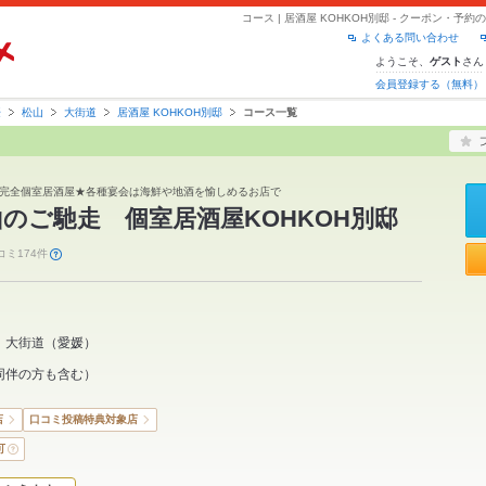
コース | 居酒屋 KOHKOH別邸 - クーポン・予
よくある問い合わせ
ようこそ、
さん
ゲスト
会員登録する（無料）
媛
松山
大街道
居酒屋 KOHKOH別邸
コース一覧
完全個室居酒屋★各種宴会は海鮮や地酒を愉しめるお店で
のご馳走 個室居酒屋KOHKOH別邸
コミ174件
大街道
（
愛媛
）
同伴の方も含む）
店
口コミ投稿特典対象店
可