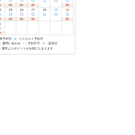
◎
◎
◎
◎
□
◎
◎
4
25
26
27
28
29
30
◎
◎
◎
◎
□
◎
◎
1
◎
即予約可
□
：リクエスト予約可
：要問い合わせ
×
：予約不可
休
：定休日
：通常よりポイントがお得にたまります