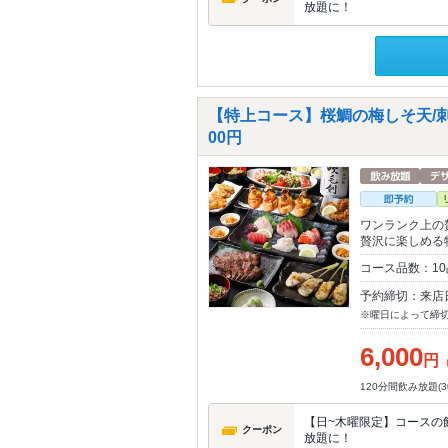
放題に！
【特上コース】桜鯛の梅しそ天/刺
00円
ワンランク上の
贅沢に楽しめる
コース品数：10
予約締切：来店
※曜日によって締
6,000
円
120分間飲み放題(
【日~木曜限定】コースの飲
クーポン
放題に！