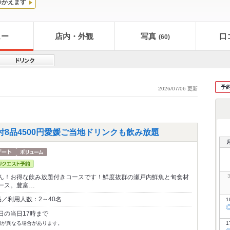
つかえます
ュー
店内・外観
写真
口
(60)
予
2026/07/06 更新
8品4500円愛媛ご当地ドリンクも飲み放題
ん！お得な飲み放題付きコースです！鮮度抜群の瀬戸内鮮魚と旬食材
ース。豊富…
／利用人数：2～40名
1
日の当日17時まで
切が異なる場合があります。
1