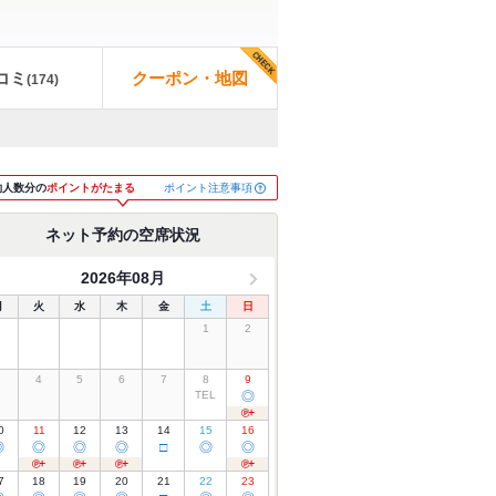
コミ
クーポン・地図
(
174
)
ポイント注意事項
約人数分の
ポイントがたまる
ネット予約の空席状況
2026年08月
月
火
水
木
金
土
日
1
2
3
4
5
6
7
8
9
TEL
◎
0
11
12
13
14
15
16
◎
◎
◎
◎
□
◎
◎
7
18
19
20
21
22
23