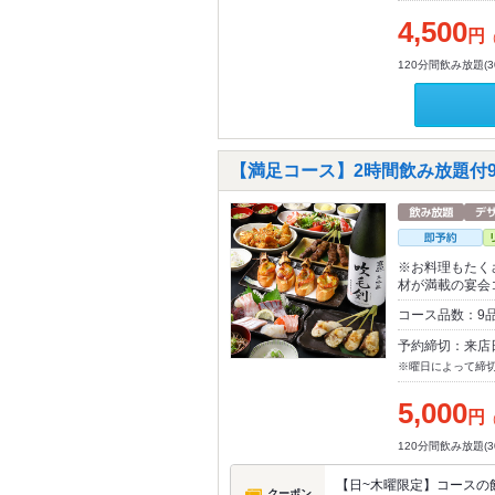
4,500
円
120分間飲み放題(
【満足コース】2時間飲み放題付9
※お料理もたく
材が満載の宴会
コース品数：9品
予約締切：来店
※曜日によって締
5,000
円
120分間飲み放題(
【日~木曜限定】コースの飲
クーポン