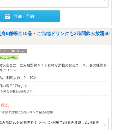
詳細・予約
身6種等全10品・ご当地ドリンクも2時間飲み放題60
贅沢宴会に！飲み放題付き！旬食材が満載の宴会コース。春の味覚を
特上コース…
品／利用人数：2～40名
日の当日17時まで
切が異なる場合があります。
（税込）
30分前LO)愛媛ご当地ドリンクも飲み放題!!
み放題30分延長無料！ クーポン利用で2H飲み放題→2.5H飲み