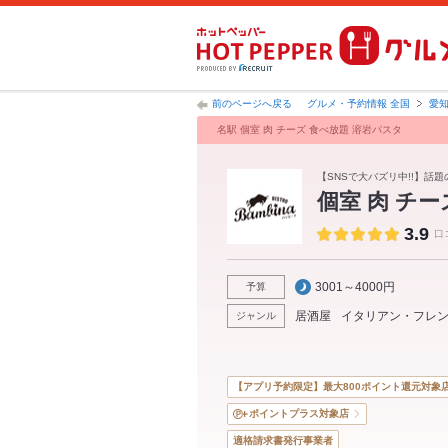
前のページへ戻る
グルメ・予約情報 全国
愛
名駅 個室 肉 チーズ 食べ放題 溶岩パスタ
【SNSで大バズリ中!!】話
個室 肉 チ
3.9
口
3001～4000円
予算
居酒屋
イタリアン・フレ
ジャンル
【アプリ予約限定】最大800ポイント還元対象
ポイントプラス対象店
適格請求書発行事業者