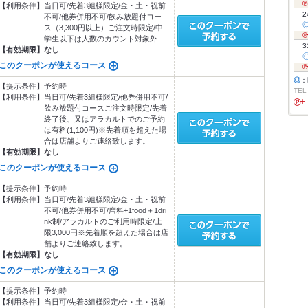
【利用条件】
当日可/先着3組様限定/金・土・祝前
2
不可/他券併用不可/飲み放題付コー
ス（3,300円以上）ご注文時限定/中
学生以下は人数のカウント対象外
3
【有効期限】
なし
このクーポンが使えるコース
◎
：
【提示条件】
予約時
TEL
【利用条件】
当日可/先着3組様限定/他券併用不可/
飲み放題付コースご注文時限定/先着
終了後、又はアラカルトでのご予約
は有料(1,100円)※先着順を超えた場
合は店舗よりご連絡致します。
【有効期限】
なし
このクーポンが使えるコース
【提示条件】
予約時
【利用条件】
当日可/先着3組様限定/金・土・祝前
不可/他券併用不可/席料+1food＋1dri
nk制/アラカルトのご利用時限定/上
限3,000円※先着順を超えた場合は店
舗よりご連絡致します。
【有効期限】
なし
このクーポンが使えるコース
【提示条件】
予約時
【利用条件】
当日可/先着3組様限定/金・土・祝前