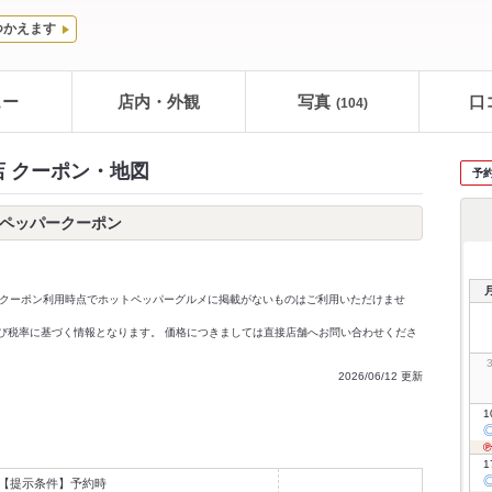
つかえます
ュー
店内・外観
写真
口
(104)
店 クーポン・地図
予
トペッパークーポン
クーポン利用時点でホットペッパーグルメに掲載がないものはご利用いただけませ
価格及び税率に基づく情報となります。 価格につきましては直接店舗へお問い合わせくださ
2026/06/12 更新
1
1
【提示条件】
予約時