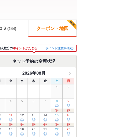
コミ
クーポン・地図
(
244
)
ポイント注意事項
約人数分の
ポイントがたまる
ネット予約の空席状況
2026年08月
月
火
水
木
金
土
日
1
2
3
4
5
6
7
8
9
◎
◎
0
11
12
13
14
15
16
◎
◎
◎
◎
◎
◎
◎
7
18
19
20
21
22
23
◎
◎
◎
◎
◎
◎
◎