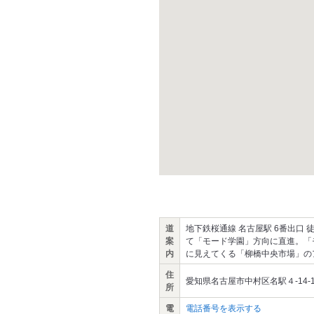
道
地下鉄桜通線 名古屋駅 6番出口 
案
て「モード学園」方向に直進。「
内
に見えてくる「柳橋中央市場」の
住
愛知県名古屋市中村区名駅４-14-10 柳
所
電
電話番号を表示する