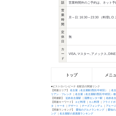
話
営業時間外のご予約は、ネット予
営
業
月～日: 16:30～23:30 （料理L.O. 
時
間
定
休
無
日
カ
ー
VISA､マスター､アメックス､DINE
ド
トップ
メニ
■ビストロバンビーナ 名駅店の関連リンク
【関連エリア】
名古屋（名古屋駅/西区/中村区）
｜
名
リアン・フレンチ
｜
名古屋（名古屋駅/西区/中村区）/
【関連駅】
近鉄名古屋駅
｜
国際センター駅
｜
名鉄名
【関連キーワード】
エビ料理
｜
カニ料理
｜
フライドポ
タ
｜
ケーキ
｜
デザート
｜
チーズフォンデュ
｜
アヒー
【関連ランキング】
愛知のグルメランキング
｜
愛知の
ング
｜
名古屋駅の居酒屋ランキング