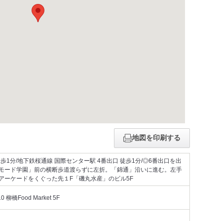
地図を印刷する
徒歩1分/地下鉄桜通線 国際センター駅 4番出口 徒歩1分/◎6番出口を出
モード学園」前の横断歩道渡らずに左折。「錦通」沿いに進む。左手
アーケードをくぐった先１F「磯丸水産」のビル5F
橋Food Market 5F