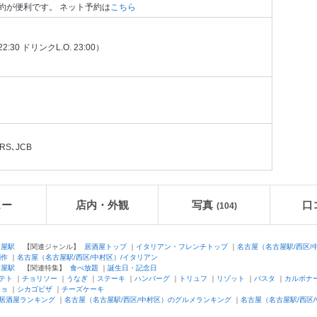
約が便利です。 ネット予約は
こちら
22:30 ドリンクL.O. 23:00）
RS､JCB
ュー
店内・外観
写真
口
(104)
古屋駅
【関連ジャンル】
居酒屋トップ
｜
イタリアン・フレンチトップ
｜
名古屋（名古屋駅/西区/
創作
｜
名古屋（名古屋駅/西区/中村区）/イタリアン
古屋駅
【関連特集】
食べ放題
｜
誕生日・記念日
テト
｜
チョリソー
｜
うなぎ
｜
ステーキ
｜
ハンバーグ
｜
トリュフ
｜
リゾット
｜
パスタ
｜
カルボナ
ジョ
｜
シカゴピザ
｜
チーズケーキ
居酒屋ランキング
｜
名古屋（名古屋駅/西区/中村区）のグルメランキング
｜
名古屋（名古屋駅/西区