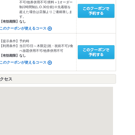
不可/他券併用不可/席料＋1オーダー
制/2時間制(L.O.30分前)※先着順を
超えた場合は店舗よりご連絡致しま
す。
【有効期限】
なし
このクーポンが使えるコース
【提示条件】
予約時
【利用条件】
当日可/日～木限定(祝・祝前不可)/食
べ放題併用不可/他券併用不可
【有効期限】
なし
このクーポンが使えるコース
アクセス