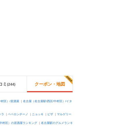
コミ
クーポン・地図
(
244
)
中村区）/居酒屋
｜
名古屋（名古屋駅/西区/中村区）/イタ
ーラ
｜
ペペロンチーノ
｜
ニョッキ
｜
ピザ
｜
マルゲリー
/中村区）の居酒屋ランキング
｜
名古屋駅のグルメランキ