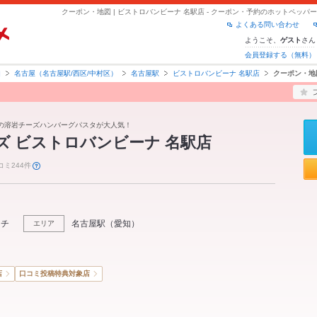
クーポン・地図 | ビストロバンビーナ 名駅店 - クーポン・予約のホットペッパ
よくある問い合わせ
ようこそ、
さん
ゲスト
会員登録する（無料）
知
名古屋（名古屋駅/西区/中村区）
名古屋駅
ビストロバンビーナ 名駅店
クーポン・地
題の溶岩チーズハンバーグパスタが大人気！
ーズ ビストロバンビーナ 名駅店
コミ244件
ンチ
名古屋駅
（
愛知
）
エリア
店
口コミ投稿特典対象店