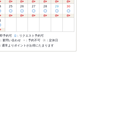
4
25
26
27
28
29
30
◎
◎
◎
◎
◎
◎
◎
1
◎
即予約可
□
：リクエスト予約可
：要問い合わせ
×
：予約不可
休
：定休日
：通常よりポイントがお得にたまります