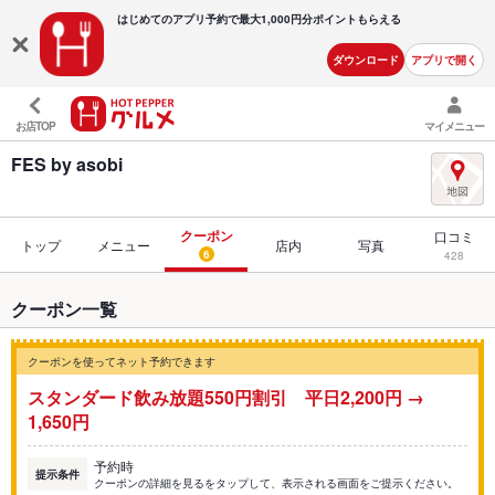
はじめてのアプリ予約で最大
1,000円分ポイントもらえる
ダウンロード
アプリで開く
お店TOP
マイメニュー
FES by asobi
クーポン
口コミ
トップ
メニュー
店内
写真
6
428
クーポン一覧
クーポンを使ってネット予約できます
スタンダード飲み放題550円割引 平日2,200円 →
1,650円
予約時
提示条件
クーポンの詳細を見るをタップして、表示される画面をご提示ください。