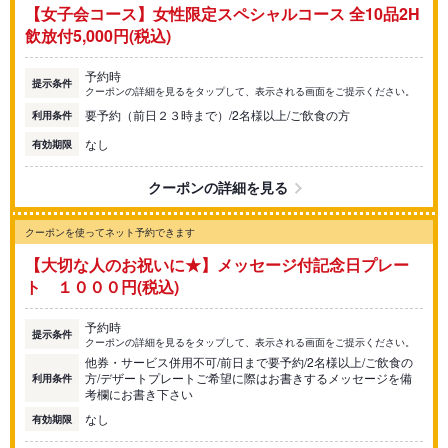
【女子会コース】女性限定スペシャルコース 全10品2H
飲放付5,000円(税込)
予約時
提示条件
クーポンの詳細を見るをタップして、表示される画面をご提示ください。
要予約（前日２３時まで）/2名様以上/ご飲食の方
利用条件
なし
有効期限
クーポンの詳細を見る
クーポンを使ってネット予約できます
【大切な人のお祝いに★】メッセージ付記念日プレー
ト １０００円(税込)
予約時
提示条件
クーポンの詳細を見るをタップして、表示される画面をご提示ください。
他券・サービス併用不可/前日まで要予約/2名様以上/ご飲食の
方/デザートプレートご希望に際はお書きするメッセージを備
利用条件
考欄にお書き下さい
なし
有効期限