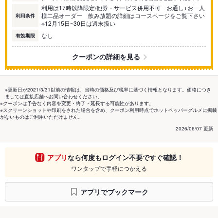
利用は17時以降限定/他券・サービス併用不可 お通し+お一人
様二品オーダー 飲み放題の詳細はコースページをご覧下さい
利用条件
※12月15日~30日は週末扱い
なし
有効期限
クーポンの詳細を見る
※更新日が2021/3/31以前の情報は、当時の価格及び税率に基づく情報となります。価格につき
ましては直接店舗へお問い合わせください。
※クーポンは予告なく内容を変更・終了・延長する可能性があります。
※スクリーンショットや印刷をされた場合を含め、クーポン利用時点でホットペッパーグルメに掲載
がないものはご利用いただけません。
2026/06/07 更新
アプリ
なら何度もログイン不要ですぐ確認！
ワンタップで手軽につかえる
アプリでブックマーク