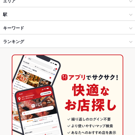
路地ノ裏 灯篭 壱ノ西船
居酒屋
エリア
焼ジビエ 罠 一目 船橋店
洋・和洋・各国料理・その他
船橋
駅
路地ノ裏 灯篭 弐ノ船橋
船橋･津田沼･市川･本八幡･中山 × 居酒屋
船橋 × 居酒屋
京成船橋駅
キーワード
焼ジビエ 罠 中目黒店
船橋･津田沼･市川･本八幡･中山 × 洋・和洋・各国料理・その他
船橋 × 洋・和洋・各国料理・その他
西船橋駅
ランキング
からあげ
エビ料理
カキ料理・オイスター
カニ料理
ローストビーフ
フライドポテト
ソーセージ
パスタ
ペペロンチーノ
ボロネーゼ
ピザ
船橋駅 × 居酒屋
船橋 × ダイニングバー・バル
船橋駅
千葉のグルメランキング
ケーキ
デザート
アヒージョ
パエリア
生ハム
チーズケーキ
船橋駅 × 洋・和洋・各国料理・その他
船橋 × スペインバル・イタリアンバール
千葉の居酒屋ランキング
ダイニングバー・バル
千葉
船橋･津田沼･市川･本八幡･中山のグルメランキング
スペインバル・イタリアンバール
千葉 × 居酒屋
船橋･津田沼･市川･本八幡･中山の居酒屋ランキング
船橋･津田沼･市川･本八幡･中山 × ダイニングバー・バル
千葉 × 洋・和洋・各国料理・その他
船橋のグルメランキング
船橋･津田沼･市川･本八幡･中山 × スペインバル・イタリアンバー
千葉 × ダイニングバー・バル
船橋の居酒屋ランキング
ル