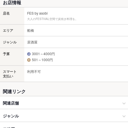
お店情報
店名
FES by asobi
大人のFESTIVAL空間で炭焼き料理を。
エリア
船橋
ジャンル
居酒屋
予算
3001～4000円
501～1000円
スマート
利用不可
支払い
関連リンク
関連店舗
Garage Kitchenあそび 西船橋店
ジャンル