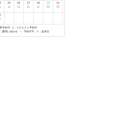
4
25
26
27
28
29
30
□
□
□
□
□
◎
◎
1
□
即予約可
□
：リクエスト予約可
：要問い合わせ
×
：予約不可
休
：定休日