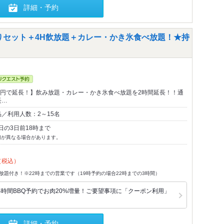
詳細・予約
盛りセット＋4H飲放題＋カレー・かき氷食べ放題！★持
00円で延長！】飲み放題・カレー・かき氷食べ放題を2時間延長！！通
長…
／利用人数：2～15名
日の3日前18時まで
切が異なる場合があります。
（税込）
放題付き！※22時までの営業です（19時予約の場合22時までの3時間）
4時間BBQ予約でお肉20%増量！ご要望事項に「クーポン利用」
詳細・予約