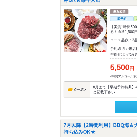
みOK★毎年人気
【実質1時間5
る！通常1,500
コース品数：3品
予約締切：来店
※曜日によって締
5,500
円
4時間アルコール飲
8月まで【早期予約特典】
クーポン
と記載下さい
7月以降【2時間利用】BBQ海
持ち込みOK★