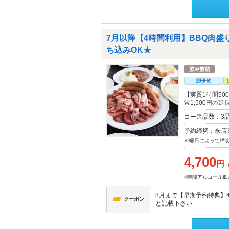
7月以降【4時間利用】BBQ肉
ち込みOK★
【実質1時間5
常1,500円の延
コース品数：3品
予約締切：来店
※曜日によって締
4,700
円
4時間アルコール飲
8月まで【早期予約特典】
クーポン
と記載下さい