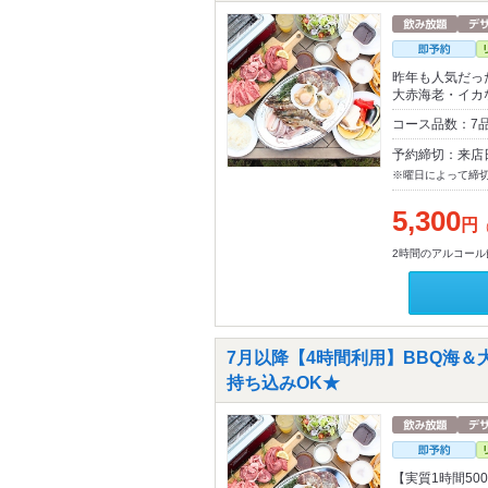
昨年も人気だっ
大赤海老・イカ
コース品数：7品
予約締切：来店
※曜日によって締
5,300
円
2時間のアルコール
7月以降【4時間利用】BBQ海
持ち込みOK★
【実質1時間5