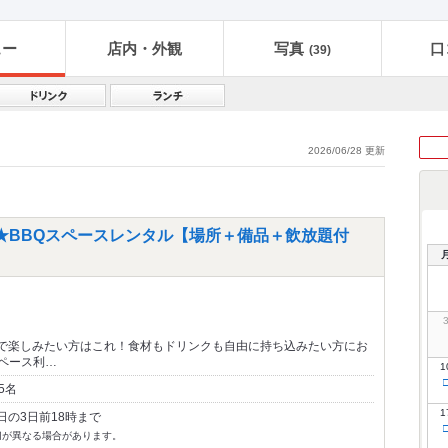
ュー
店内・外観
写真
口
(39)
2026/06/28 更新
★BBQスペースレンタル【場所＋備品＋飲放題付
で楽しみたい方はこれ！食材もドリンクも自由に持ち込みたい方にお
スペース利…
1
5名
1
日の3日前18時まで
切が異なる場合があります。