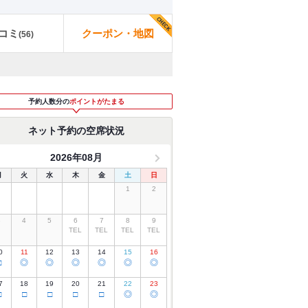
コミ
クーポン・地図
(
56
)
予約人数分の
ポイントがたまる
ネット予約の空席状況
2026年08月
月
火
水
木
金
土
日
1
2
3
4
5
6
7
8
9
TEL
TEL
TEL
TEL
0
11
12
13
14
15
16
□
◎
◎
◎
◎
◎
◎
7
18
19
20
21
22
23
□
□
□
□
□
◎
◎