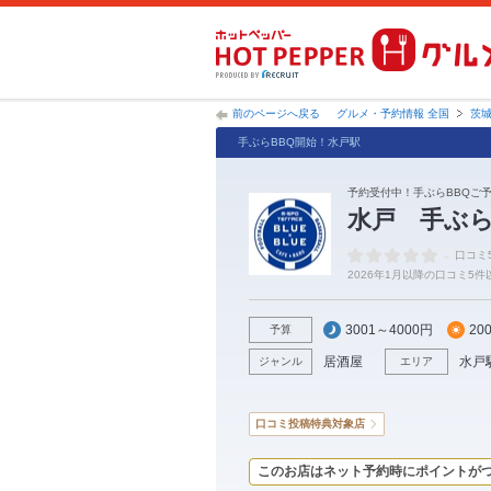
前のページへ戻る
グルメ・予約情報 全国
茨
手ぶらBBQ開始！水戸駅
予約受付中！手ぶらBBQご予
水戸 手ぶら
-
口コミ
2026年1月以降の口コミ5
3001～4000円
20
予算
居酒屋
水戸
ジャンル
エリア
口コミ投稿特典対象店
このお店はネット予約時にポイントが