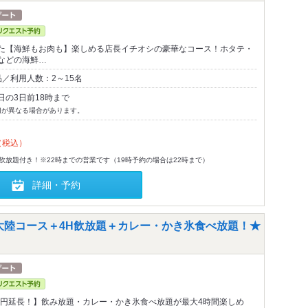
た【海鮮もお肉も】楽しめる店長イチオシの豪華なコース！ホタテ・
などの海鮮…
／利用人数：2～15名
日の3日前18時まで
切が異なる場合があります。
（税込）
飲放題付き！※22時までの営業です（19時予約の場合は22時まで）
詳細・予約
＆大陸コース＋4H飲放題＋カレー・かき氷食べ放題！★
00円延長！】飲み放題・カレー・かき氷食べ放題が最大4時間楽しめ