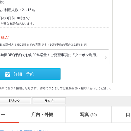
円の…
／利用人数：2～15名
日の3日前18時まで
切が異なる場合があります。
（税込）
飲放題付き！※22時までの営業です（19時予約の場合は22時まで）
4時間BBQ予約でお肉20%増量！ご要望事項に「クーポン利用」
詳細・予約
格及び税率に基づく情報となります。価格につきましては直接店舗へお問い合わせください。
ュー
店内・外観
写真
口
(39)