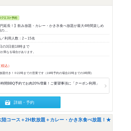
00円延長！】飲み放題・カレー・かき氷食べ放題が最大4時間楽しめ
円の…
／利用人数：2～15名
日の3日前18時まで
切が異なる場合があります。
（税込）
放題付き！※22時までの営業です（19時予約の場合22時までの3時間）
4時間BBQ予約でお肉20%増量！ご要望事項に「クーポン利用」
詳細・予約
＆大陸コース＋2H飲放題＋カレー・かき氷食べ放題！★