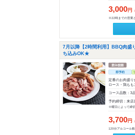
3,000
円
※22時までの営業
7月以降【2時間利用】BBQ肉
ち込みOK★
定番のお肉盛り
ロース・鶏もも
コース品数：3品
予約締切：来店
※曜日によって締
3,700
円
120分アルコール