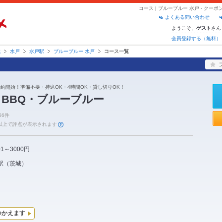
コース | ブルーブルー 水戸 - ク
よくある問い合わせ
ようこそ、
さん
ゲスト
会員登録する（無料）
城
水戸
水戸駅
ブルーブルー 水戸
コース一覧
約開始！準備不要・持込OK・4時間OK・貸し切りOK！
BBQ・ブルーブルー
56件
件以上で評点が表示されます
01～3000円
駅
（
茨城
）
つかえます