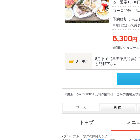
る！通常1,500
コース品数：7品
予約締切：来店
※曜日によって締
6,300
円
4時間のアルコール
8月まで【早期予約特典】
クーポン
と記載下さい
※更新日が2021/3/31以前の情報は、当時の価
トップ
メニ
■ブルーブルー 水戸の関連リンク