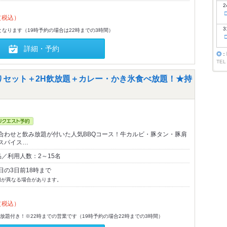
2
（税込）
3
となります（19時予約の場合は22時までの3時間）
詳細・予約
◎
：
TEL
盛りセット＋2H飲放題＋カレー・かき氷食べ放題！★持
合わせと飲み放題が付いた人気BBQコース！牛カルビ・豚タン・豚肩
スパイス…
／利用人数：2～15名
日の3日前18時まで
切が異なる場合があります。
（税込）
飲放題付き！※22時までの営業です（19時予約の場合22時までの3時間）