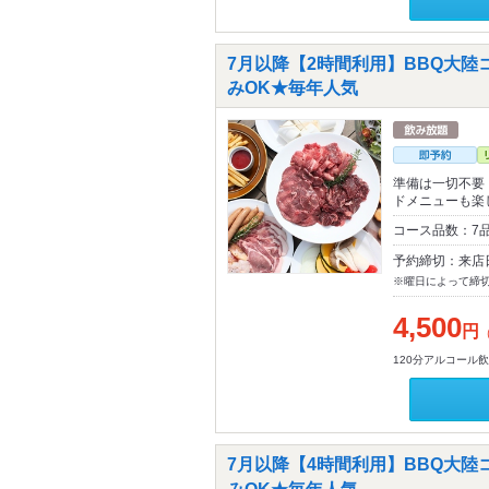
7月以降【2時間利用】BBQ大
みOK★毎年人気
準備は一切不要
ドメニューも楽
コース品数：7品
予約締切：来店
※曜日によって締
4,500
円
120分アルコール
7月以降【4時間利用】BBQ大