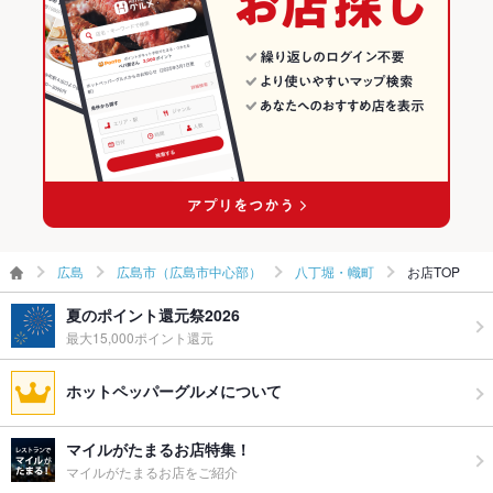
お子様連れ
お子様連れOK ：周りのお客様へのご配慮をお願い致します。
八丁堀・幟町のグルメランキング
ウェディン
レストランウェディング 可
八丁堀・幟町のイタリアン・フレンチランキング
グパーティ
ー二次会
八丁堀・幟町のフレンチランキング
お祝い・サ
可
プライズ対
応
備考
※ランチはカード払い不可※ドレスコードはございませんが、過
度な香水などはお控えください。
広島
広島市（広島市中心部）
八丁堀・幟町
お店TOP
夏のポイント還元祭2026
最大15,000ポイント還元
ホットペッパーグルメについて
マイルがたまるお店特集！
マイルがたまるお店をご紹介