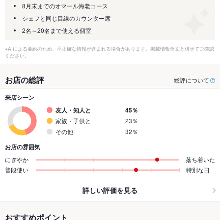
8月末までのオマール海老コース
シェフと同じ目線のカウンター席
2名～20名まで使える個室
※AIによる要約のため、不正確な情報が含まれる場合があります。掲載情報全文と併せてご確認
ください。
お店の総評
総評について
来店シーン
友人・知人と
45％
家族・子供と
23％
その他
32％
お店の雰囲気
にぎやか
落ち着いた
普段使い
特別な日
詳しい評価を見る
おすすめポイント