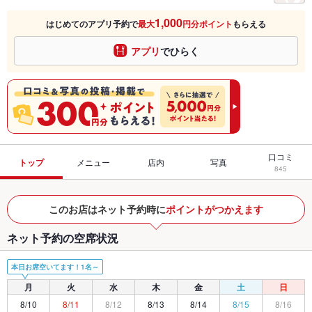
1,000
はじめてのアプリ予約で
最大
円分ポイント
もらえる
アプリ
でひらく
口コミ
トップ
メニュー
店内
写真
845
このお店はネット予約時に
ポイントがつかえます
ネット予約の空席状況
本日お席空いてます！1名～
月
火
水
木
金
土
日
8/10
8/11
8/12
8/13
8/14
8/15
8/16