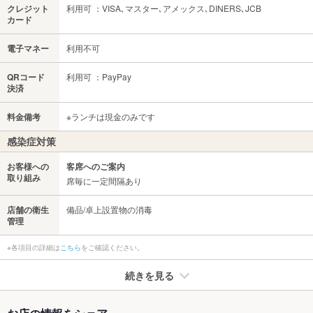
クレジット
利用可 ：VISA､マスター､アメックス､DINERS､JCB
カード
電子マネー
利用不可
QRコード
利用可 ：PayPay
決済
料金備考
※ランチは現金のみです
感染症対策
お客様への
客席へのご案内
取り組み
席毎に一定間隔あり
店舗の衛生
備品/卓上設置物の消毒
管理
※各項目の詳細は
こちら
をご確認ください。
続きを見る
たばこ