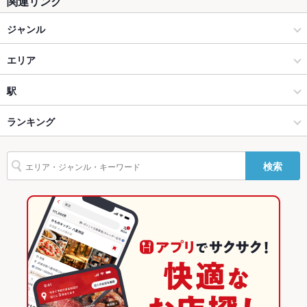
関連リンク
テラス席
なし
ジャンル
貸切
貸切不可
イタリアン・フレンチ
エリア
設備
フレンチ
八丁堀・幟町
駅
Wi-Fi
なし
広島市（広島市中心部） × イタリアン・フレンチ
八丁堀・幟町 × イタリアン・フレンチ
女学院前駅
ランキング
バリアフリ
あり ：スロープ入口
ー
広島市（広島市中心部） × フレンチ
八丁堀・幟町 × フレンチ
広島のグルメランキング
検索
駐車場
なし
女学院前駅 × イタリアン・フレンチ
広島
広島のイタリアン・フレンチランキング
その他設備
－
女学院前駅 × フレンチ
広島 × イタリアン・フレンチ
広島のフレンチランキング
その他
広島 × フレンチ
広島市（広島市中心部）のグルメランキング
飲み放題
なし ：一部コース
食べ放題
なし
広島市（広島市中心部）のイタリアン・フレンチランキング
お酒
ワイン充実
広島市（広島市中心部）のフレンチランキング