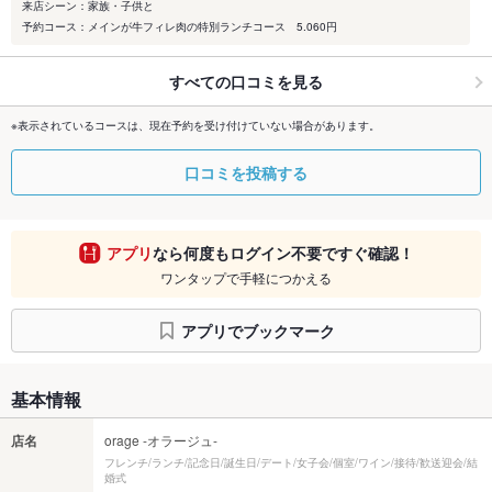
来店シーン：家族・子供と
予約コース：メインが牛フィレ肉の特別ランチコース 5.060円
すべての口コミを見る
※表示されているコースは、現在予約を受け付けていない場合があります。
口コミを投稿する
アプリ
なら何度もログイン不要ですぐ確認！
ワンタップで手軽につかえる
アプリでブックマーク
基本情報
店名
orage -オラージュ-
フレンチ/ランチ/記念日/誕生日/デート/女子会/個室/ワイン/接待/歓送迎会/結
婚式