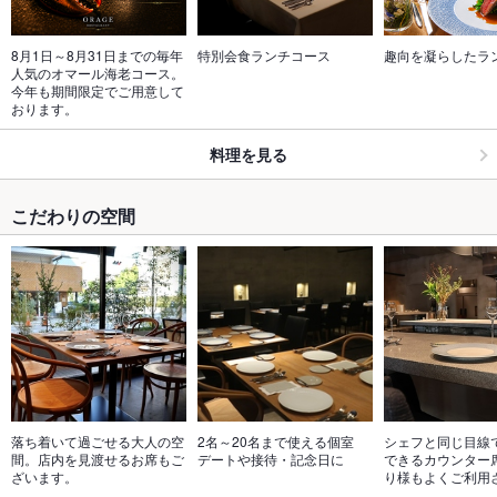
8月1日～8月31日までの毎年
特別会食ランチコース
趣向を凝らしたラ
人気のオマール海老コース。
今年も期間限定でご用意して
おります。
料理を見る
こだわりの空間
落ち着いて過ごせる大人の空
2名～20名まで使える個室　
シェフと同じ目線
間。店内を見渡せるお席もご
デートや接待・記念日に
できるカウンター
ざいます。
り様もよくご利用