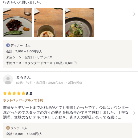
行きたいと思いました。
ディナー | 2人
会計：7,001～8,000円/人
来店シーン：記念日・サプライズ
予約コース：スタンダードコース（10品）6,600円
まろさん
60代～/女性・来店日：2026/08/01・2回の投稿
5.0
ホットペッパーグルメで予約
前菜からデザートまでお料理がとても美味しかったです。今回はカウンター
席だったのでスタッフの方々の動きを観る事ができて感動しました。丁寧な
調理、無駄のないテキパキとした動き、皆さんの呼吸が合ってる感じ…
ランチ | 2人
会計：5,001～6,000円/人