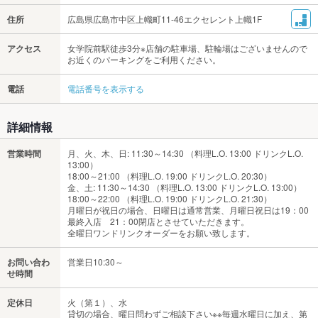
住所
広島県広島市中区上幟町11-46エクセレント上幟1F
アクセス
女学院前駅徒歩3分※店舗の駐車場、駐輪場はございませんので
お近くのパーキングをご利用ください。
電話
電話番号を表示する
詳細情報
営業時間
月、火、木、日: 11:30～14:30 （料理L.O. 13:00 ドリンクL.O.
13:00）
18:00～21:00 （料理L.O. 19:00 ドリンクL.O. 20:30）
金、土: 11:30～14:30 （料理L.O. 13:00 ドリンクL.O. 13:00）
18:00～22:00 （料理L.O. 19:00 ドリンクL.O. 21:30）
月曜日が祝日の場合、日曜日は通常営業、月曜日祝日は19：00
最終入店 21：00閉店とさせていただきます。
全曜日ワンドリンクオーダーをお願い致します。
お問い合わ
営業日10:30～
せ時間
定休日
火（第１）、水
貸切の場合、曜日問わずご相談下さい※※毎週水曜日に加え、第