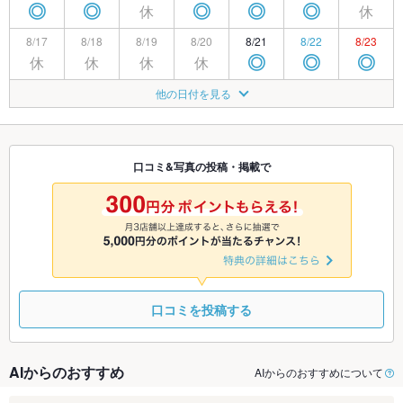
休
休
◎
◎
◎
◎
◎
8/17
8/18
8/19
8/20
8/21
8/22
8/23
休
休
休
休
◎
◎
◎
8/24
8/25
8/26
8/27
8/28
8/29
8/30
他の日付を見る
休
◎
◎
◎
◎
◎
◎
8/31
9/1
9/2
9/3
9/4
9/5
9/6
休
休
◎
◎
◎
◎
◎
口コミ&写真の投稿・掲載で
9/7
9/8
9/9
9/10
9/11
9/12
9/13
休
◎
◎
◎
◎
◎
◎
口コミを投稿する
AIからのおすすめ
AIからのおすすめについて