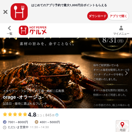
はじめてのアプリ予約で最大
1,000円分ポイントもらえる
ダウンロード
アプリで開く
一覧
マイメニュー
イタリアン・フレンチ | 八丁堀・幟町 | 広島県
orage -オラージュ-
記念日・接待に選ばれるフレンチ
4.8
845
口コミ
件
7001～8000円
4001～5000円
ただいま営業中
11:30～14:30