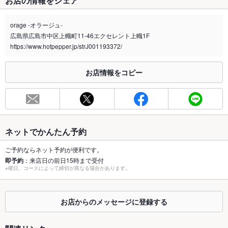
お店の情報をシェア
禁煙・喫煙
全席禁煙
orage -オラージュ-
喫煙専用室
なし
広島県広島市中区上幟町11-46エクセレント上幟1F
https://www.hotpepper.jp/strJ001193372/
※2020年4月1日～受動喫煙対策に関する法律が施行されています。正しい情報はお店へお問い
合わせください。
お店情報をコピー
お席
総席数
46席
最大宴会収
80人(立食時)
容人数
ネットでかんたん予約
個室
あり
ご予約ならネット予約が便利です。
即予約
：来店日の前日15時まで受付
座敷
なし
※曜日、コースによって締切が異なる場合があります。
掘りごたつ
なし
お店からのメッセージに登録する
カウンター
あり
ソファー
なし