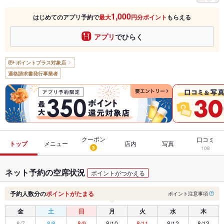
1,000
はじめてのアプリ予約で
最大
円分ポイント
もらえる
アプリ
でひらく
ポイントプラス
対象店
適格請求書発行事業者
クーポン
口コミ
トップ
メニュー
店内
写真
3
108
ネット予約の空席状況
ポイントがつかえる
予約人数分の
ポイントがたまる
ポイント注意事項
金
土
日
月
火
水
木
8/7
8/8
8/9
8/10
8/11
8/12
8/13