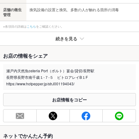
店舗の衛生
換気設備の設置と換気、多数の人が触れる箇所の消毒
管理
※各項目の詳細は
こちら
をご確認ください。
続きを見る
たばこ
お店の情報をシェア
禁煙・喫煙
全席禁煙
瀬戸内天然魚osteria Port（ポルト）宴会/貸切/長野駅
喫煙専用室
なし
長野県長野市南千歳１-７-５ ビトロアレイB１F
https://www.hotpepper.jp/strJ001194043/
※2020年4月1日～受動喫煙対策に関する法律が施行されています。正しい情報はお店へお問い
合わせください。
お店情報をコピー
お席
総席数
50席(お席のご予約はお早めに！ご宴会など各種宴会の予約承り
中！)
最大宴会収
50人(最大50名様までご利用OK！人数等お気軽にご相談下さい
容人数
ませ。)
ネットでかんたん予約