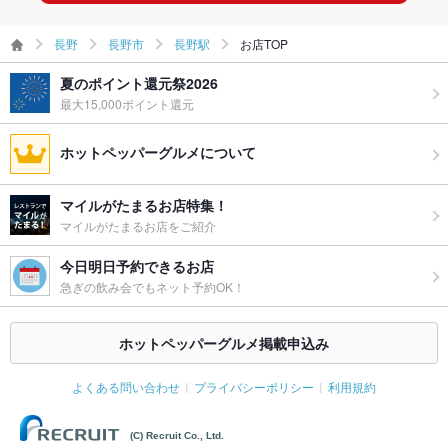
ー二次会
長野
長野市
長野駅
お店TOP
お祝い・サ
可
プライズ対
夏のポイント還元祭2026
応
最大15,000ポイント還元
備考
予算、人数、日程など、些細なことでもご相談下さい。 不明点
等、お気軽に店舗へご相談ください。
ホットペッパーグルメについて
マイルがたまるお店特集！
マイルがたまるお店をご紹介
今日明日予約できるお店
急ぎの飲み会でもネット予約OK！
ホットペッパーグルメ掲載申込み
よくある問い合わせ
プライバシーポリシー
利用規約
(C) Recruit Co., Ltd.