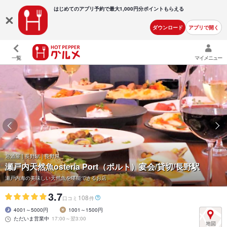
はじめてのアプリ予約で最大
1,000円分ポイントもらえる
ダウンロード
アプリで開く
一覧
マイメニュー
居酒屋 | 長野駅 | 長野県
瀬戸内天然魚osteria Port（ポルト）宴会/貸切/長野駅
瀬戸内海の美味しい天然魚を堪能できるお店
3.7
108
口コミ
件
4001～5000円
1001～1500円
ただいま営業中
17:00～翌3:00