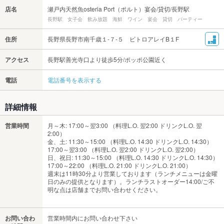
店名
瀬戸内天然魚osteria Port（ポルト）宴会/貸切/長野駅
長野駅 女子会 飲み放題 海鮮 ワイン 宴会 貸切 パーティー
住所
長野県長野市南千歳１-７-５ ビトロアレイB１F
アクセス
長野駅善光寺口より徒歩5分/ポッポ公園近く
電話
電話番号を表示する
詳細情報
営業時間
月～木: 17:00～翌3:00 （料理L.O. 翌2:00 ドリンクL.O. 翌
2:00）
金、土: 11:30～15:00 （料理L.O. 14:30 ドリンクL.O. 14:30）
17:00～翌3:00 （料理L.O. 翌2:00 ドリンクL.O. 翌2:00）
日、祝日: 11:30～15:00 （料理L.O. 14:30 ドリンクL.O. 14:30）
17:00～22:00 （料理L.O. 21:00 ドリンクL.O. 21:00）
週末は11時30分より営業しております（ランチメニューは金曜
日のみの提供となります）。ランチラストオーダー14:00/ご不
明な点は店舗までお問い合わせください。
お問い合わ
営業時間内にお問い合わせ下さい