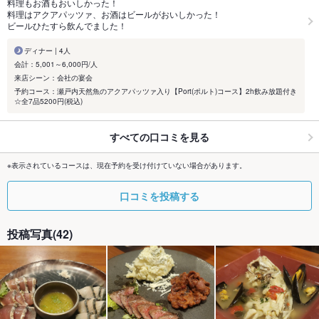
料理もお酒もおいしかった！
料理はアクアパッツァ、お酒はビールがおいしかった！
ビールひたすら飲んでました！
ディナー | 4人
会計：5,001～6,000円/人
来店シーン：会社の宴会
予約コース：瀬戸内天然魚のアクアパッツァ入り【Port(ポルト)コース】2h飲み放題付き
☆全7品5200円(税込)
すべての口コミを見る
※表示されているコースは、現在予約を受け付けていない場合があります。
口コミを投稿する
投稿写真(42)