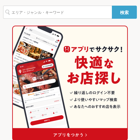
トリュフ
リゾット
パテ
鴨肉
パスタ
カルボナーラ
ペペロンチーノ
長野駅 × 居酒屋
長野駅 × イタリアン・フレンチ
長野のグルメランキング
バリアフリ
なし ：お困りの際はスタッフまでお気軽にお申し付け下さい。
検索
ジェノベーゼ
ボロネーゼ
ペスカトーレ
ピザ
マルゲリータ
ケーキ
ー
長野駅 × 洋・和洋・各国料理・その他
長野駅 × イタリアン
長野の居酒屋ランキング
デザート
アヒージョ
生ハム
チーズケーキ
駐車場
なし ：お近くのパーキングをご利用下さい。
イタリアン・フレンチ
長野
長野市のグルメランキング
その他設備
人数に合わせてご案内いたします。 不明点等、お気軽に店舗へ
ご相談ください。
イタリアン
長野 × 居酒屋
長野市の居酒屋ランキング
その他
長野市 × イタリアン・フレンチ
長野 × 洋・和洋・各国料理・その他
長野駅のグルメランキング
飲み放題
あり ：飲み放題付き宴会コースを5200円～ご用意しておりま
す!ご予約承り中!お席や人数等お気軽にご相談下さい
長野市 × イタリアン
長野 × イタリアン・フレンチ
長野駅の居酒屋ランキング
食べ放題
なし ：アラカルト又はコースでのご提供になります。当店自慢
長野駅 × イタリアン・フレンチ
長野 × イタリアン
の料理の数々を存分にお楽しみ下さい。
お酒
ワイン充実
長野駅 × イタリアン
お子様連れ
お子様連れ歓迎 ：ご家族でのお食事も可能です。ご不明な点は
お気軽にお問合せ下さい。
ウェディン
予算などご相談承ります！お気軽にお問い合わせ下さい。
グパーティ