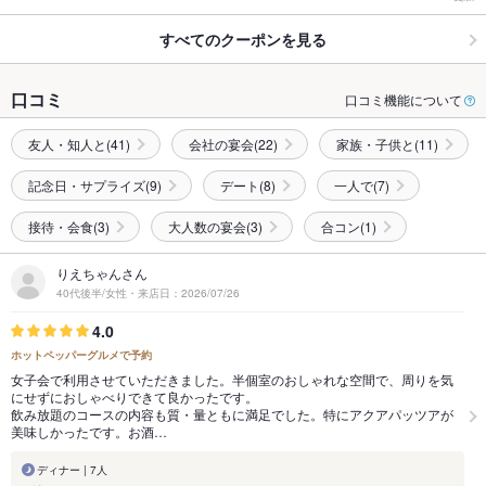
すべてのクーポンを見る
口コミ
口コミ機能について
友人・知人と(41)
会社の宴会(22)
家族・子供と(11)
記念日・サプライズ(9)
デート(8)
一人で(7)
接待・会食(3)
大人数の宴会(3)
合コン(1)
りえちゃんさん
40代後半/女性・来店日：2026/07/26
4.0
ホットペッパーグルメで予約
女子会で利用させていただきました。半個室のおしゃれな空間で、周りを気
にせずにおしゃべりできて良かったです。
飲み放題のコースの内容も質・量ともに満足でした。特にアクアパッツアが
美味しかったです。お酒…
ディナー | 7人