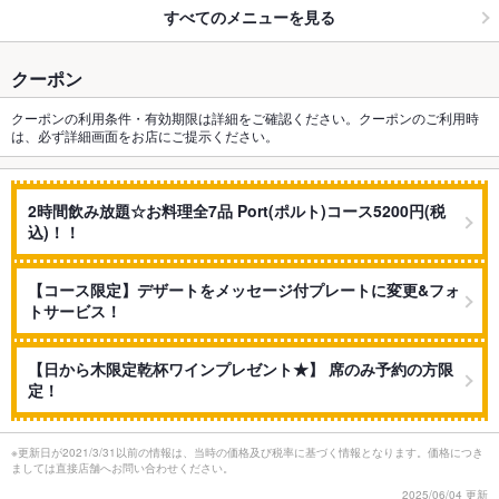
すべてのメニューを見る
クーポン
クーポンの利用条件・有効期限は詳細をご確認ください。クーポンのご利用時
は、必ず詳細画面をお店にご提示ください。
2時間飲み放題☆お料理全7品 Port(ポルト)コース5200円(税
込)！！
【コース限定】デザートをメッセージ付プレートに変更&フォ
トサービス！
【日から木限定乾杯ワインプレゼント★】 席のみ予約の方限
定！
※更新日が2021/3/31以前の情報は、当時の価格及び税率に基づく情報となります。価格につき
ましては直接店舗へお問い合わせください。
2025/06/04 更新