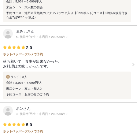
会計：5,001～6,000円/人
来店シーン：大人数の宴会
予約コース：瀬戸内天然魚のアクアパッツァ入り【Port(ポルト)コース】2h飲み放題付き
☆全7品5200円(税込)
まみぃさん
50代前半/女性・来店日：2026/06/12
2.0
ホットペッパーグルメで予約
落ち着いて、食事が出来なかった。
お料理は美味しかったです。
ランチ | 3人
会計：3,001～4,000円/人
来店シーン：友人・知人と
予約コース：お席のみのご予約
ポンさん
30代前半/男性・来店日：2026/06/12
5.0
ホットペッパーグルメで予約