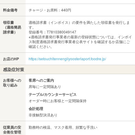
料金備考
チャージ・お席料：440円
領収書
適格請求書（インボイス）の要件を満たした領収書を発行しま
（適格簡易
す。
請求書）
登録番号：T7810380049147
※適格請求書発行事業者の最新の登録状態については、インボイ
ス制度適格請求書発行事業者公表サイトを確認するか店舗にご
確認ください。
お店のHP
https://setouchitennengilyoosteriaport.foodre.jp/
感染症対策
お客様への
客席へのご案内
取り組み
席毎に一定間隔あり
テーブル/カウンターサービス
オーダー時にお客様と一定間隔保持
会計処理
非接触型決済あり
従業員の安
勤務時の検温、マスク着用、頻繁な手洗い
全衛生管理