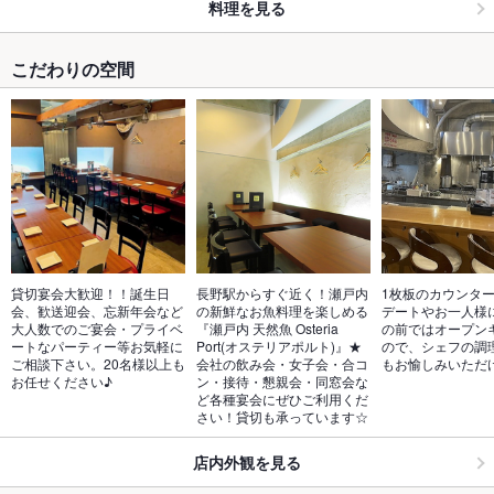
料理を見る
こだわりの空間
貸切宴会大歓迎！！誕生日
長野駅からすぐ近く！瀬戸内
1枚板のカウンタ
会、歓送迎会、忘新年会など
の新鮮なお魚料理を楽しめる
デートやお一人様
大人数でのご宴会・プライベ
『瀬戸内 天然魚 Osteria 
の前ではオープン
ートなパーティー等お気軽に
Port(オステリアポルト)』★
ので、シェフの調
ご相談下さい。20名様以上も
会社の飲み会・女子会・合コ
もお愉しみいただ
お任せください♪
ン・接待・懇親会・同窓会な
ど各種宴会にぜひご利用くだ
さい！貸切も承っています☆
店内外観を見る