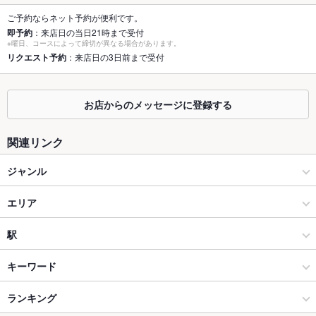
個室
あり ：貸切個室がございます！まわりを気にせずご宴会をお楽
ご予約ならネット予約が便利です。
しみ頂けます！ご希望の方はお問い合わせください！
即予約
：来店日の当日21時まで受付
※曜日、コースによって締切が異なる場合があります。
座敷
リクエスト予約
：来店日の3日前まで受付
なし ：お座敷はございませんが、ゆったり座れるテーブル席を
ご用意しております。
掘りごたつ
なし ：掘りごたつはございませんが、ゆったり座れるテーブル
お店からのメッセージに登録する
席をご用意しております。
カウンター
あり ：お一人様からご利用頂けるお席をご用意しております。
関連リンク
ソファー
なし ：様々なシーンやメンバーに合わせたお席をご用意させて
ジャンル
頂きます。用途や人数などご相談下さいませ！
居酒屋
エリア
テラス席
なし ：テラスはございませんが、悪天候でも安心の室内でお寛
ぎ下さい。
洋・和洋・各国料理・その他
長野駅
駅
貸切
貸切可 ：【平日20名～、金土祝前日25名～】大人数でのご宴
会・プライベートなパーティー等お気軽にご相談下さい。
長野市 × 居酒屋
長野駅 × 居酒屋
長野駅
キーワード
設備
長野市 × 洋・和洋・各国料理・その他
長野駅 × 洋・和洋・各国料理・その他
ランキング
エビ料理
ローストビーフ
ソーセージ
レバー
ステーキ
ハンバーグ
Wi-Fi
なし