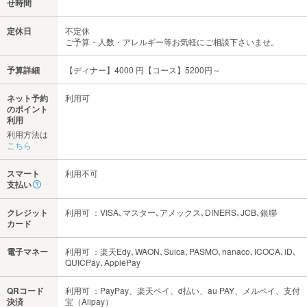
せ時間
定休日
不定休
ご予算・人数・アレルギー等お気軽にご相談下さいませ。
予算詳細
【ディナー】4000 円【コース】5200円～
ネット予約
利用可
のポイント
利用
利用方法は
こちら
スマート
利用不可
支払い
クレジット
利用可 ：VISA､マスター､アメックス､DINERS､JCB､銀聯
カード
電子マネー
利用可 ：楽天Edy､WAON､Suica､PASMO､nanaco､ICOCA､iD､
QUICPay､ApplePay
QRコード
利用可 ：PayPay、楽天ペイ、d払い、au PAY、メルペイ、支付
決済
宝（Alipay）