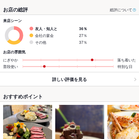
お店の総評
総評について
来店シーン
友人・知人と
36％
会社の宴会
27％
その他
37％
お店の雰囲気
にぎやか
落ち着いた
普段使い
特別な日
詳しい評価を見る
おすすめポイント