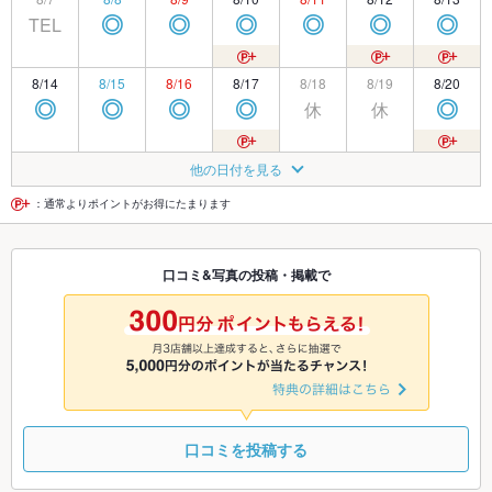
TEL
◎
◎
◎
◎
◎
◎
8/14
8/15
8/16
8/17
8/18
8/19
8/20
休
休
◎
◎
◎
◎
◎
8/21
8/22
8/23
8/24
8/25
8/26
8/27
他の日付を見る
◎
◎
◎
◎
◎
◎
◎
：通常よりポイントがお得にたまります
8/28
8/29
8/30
8/31
9/1
9/2
9/3
口コミ&写真の投稿・掲載で
◎
◎
◎
◎
◎
◎
◎
9/4
9/5
9/6
9/7
9/8
9/9
9/10
◎
◎
◎
◎
◎
◎
◎
口コミを投稿する