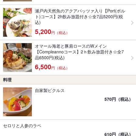
瀬戸内天然魚のアクアパッツァ入り【Port(ポル
ト)コース】2h飲み放題付き☆全7品5200円(税
込)
5,200
円（税込）
オマール海老と豚肩ロースのWメイン
【Compleannoコース】2ｈ飲み放題付き☆全7
品6500円(税込)
6,500
円（税込）
料理
自家製ピクルス
570円（税込）
セロリと人参のラペ
610円（税込）