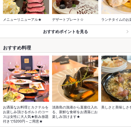
メニューリニューアル★
デザートプレート☆
ランチタイムのお
おすすめポイントを見る
おすすめ料理
お洒落なお料理とカクテルを
淡路島の漁港から直接仕入れ
美しさと美味しさ
お楽しみ頂けるポルトのコー
る、新鮮な食材をお洒落にお
スは女性に大人気★飲み放題
楽しみ頂けます★
付きで5200円～ご用意★