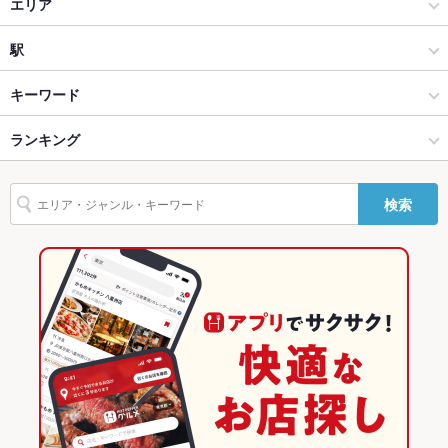
日本酒とお魚きっちん祐星
居酒屋
エリア
Wi-Fi
なし
鶏と魚と麺 祐星 なんば店
和風
東大阪
駅
バリアフリ
なし ：スタッフ一同全力でサポートさせていただきます。
ー
鶏家 六角鶏 堺東駅前店
東大阪市・八尾市・平野・大東市 × 居酒屋
東大阪 × 居酒屋
ＪＲ河内永和駅
キーワード
駐車場
なし ：近隣のコインパーキングをご利用下さい。
焼鳥祐 アラカルト
東大阪市・八尾市・平野・大東市 × 和風
東大阪 × 和風
小路駅
ランキング
手羽先
からあげ
すき焼き
うなぎ
おばんざい
レバー
つくね
その他設備
ご不明点がありましたら、店舗までお問い合わせ願います。
地鶏
水炊き
パテ
ピザ
麻婆豆腐
火鍋
デザート
白湯ラーメン
布施駅 × 居酒屋
東大阪 × 創作料理
布施駅
大阪のグルメランキング
その他
検索
白湯鍋
布施駅 × 和風
東大阪 × 和風
大阪の居酒屋ランキング
飲み放題
あり ：ドリンクメニュー充実!!
創作料理
大阪
東大阪市・八尾市・平野・大東市のグルメランキング
食べ放題
なし ：食べ放題メニューはご用意しておりません。
和風
大阪 × 居酒屋
東大阪市・八尾市・平野・大東市の居酒屋ランキング
お酒
カクテル充実、焼酎充実、日本酒充実、ワイン充実
東大阪市・八尾市・平野・大東市 × 創作料理
大阪 × 和風
東大阪のグルメランキング
お子様連れ
お子様連れ歓迎 ：お子様連れも歓迎致します♪ご家族でもゆっ
たりお食事可能です！
東大阪市・八尾市・平野・大東市 × 和風
大阪 × 創作料理
東大阪の居酒屋ランキング
ウェディン
応相談承ります。バースデーパーティーや結婚式2次会の演出も
グパーティ
お手伝いします。