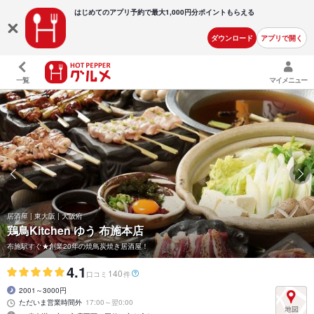
はじめてのアプリ予約で最大
1,000円分ポイントもらえる
ダウンロード
アプリで開く
一覧
マイメニュー
居酒屋 | 東大阪 | 大阪府
鶏鳥Kitchen ゆう 布施本店
布施駅すぐ★創業20年の焼鳥炭焼き居酒屋！
4.1
140
口コミ
件
2001～3000円
ただいま営業時間外
17:00～翌0:00