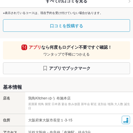
すべての口コミを見る
※表示されているコースは、現在予約を受け付けていない場合があります。
口コミを投稿する
アプリ
なら何度もログイン不要ですぐ確認！
ワンタップで手軽につかえる
アプリでブックマーク
基本情報
店名
鶏鳥Kitchen ゆう 布施本店
居酒屋 焼鳥 個室 日本酒 宴会 飲み放題 新年会 駅近 送別会 地鶏 大人数 誕生
日
住所
大阪府東大阪市長堂１-3-15
アクセス
近鉄大阪線・奈良線「布施駅」徒歩3分