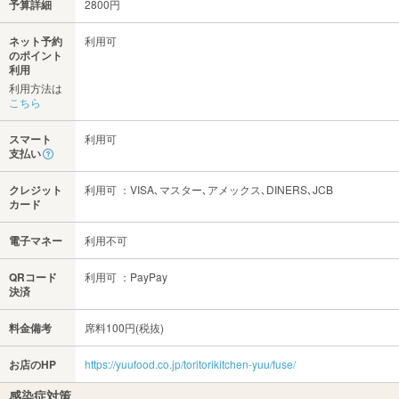
予算詳細
2800円
ネット予約
利用可
のポイント
利用
利用方法は
こちら
スマート
利用可
支払い
クレジット
利用可 ：VISA､マスター､アメックス､DINERS､JCB
カード
電子マネー
利用不可
QRコード
利用可 ：PayPay
決済
料金備考
席料100円(税抜)
お店のHP
https://yuufood.co.jp/toritorikitchen-yuu/fuse/
感染症対策