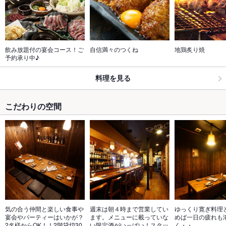
飲み放題付の宴会コース！ご
自信満々のつくね
地鶏炙り焼
予約承り中♪
料理を見る
こだわりの空間
気の合う仲間と楽しい食事や
週末は朝４時まで営業してい
ゆっくり寛ぎ料理
宴会やパーティーはいかが？
ます。メニューに載っていな
めば一日の疲れも
2名様からOK！！2階貸切30
い限定酒がいっぱい！スタッ
く・・