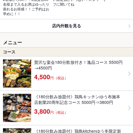
名様まで入るお席はゆったり
フに聞いてね
座れるお得感！！ご予約はお
早めに！！
店内外観を見る
メニュー
コース
贅沢な宴会180分飲放付き！逸品コース 5500円
→4500円
4,500
円（税込）
《180分飲み放題付》鶏鳥キッチンゆう布施本
店創業20周年記念コース 5000円⇒3800円
3,800
円（税込）
《180分飲み放題付》鶏鳥kitchenゆう冬限定新