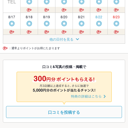
TEL
◎
◎
◎
◎
◎
◎
8/17
8/18
8/19
8/20
8/21
8/22
8/23
◎
◎
◎
◎
◎
◎
◎
8/24
8/25
8/26
8/27
8/28
8/29
8/30
他の日付を見る
◎
◎
◎
◎
◎
◎
◎
：通常よりポイントがお得にたまります
8/31
9/1
9/2
9/3
9/4
9/5
9/6
口コミ&写真の投稿・掲載で
◎
◎
◎
◎
◎
◎
◎
9/7
9/8
9/9
9/10
9/11
9/12
9/13
◎
◎
◎
◎
◎
◎
◎
口コミを投稿する