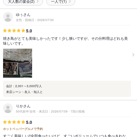
大人数の宴会(2)
一人で(1)
ゆぅさん
女性・投稿日：2026/07/30
5.0
焼き鳥がとても美味しかったです！少し狭いですが、その分料理はどれも美
味しいです。
会計：2,001～3,000円/人
来店シーン：友人・知人と
りかさん
50代前半/女性・来店日：2026/07/09・7回の投稿
5.0
ホットペッパーグルメで予約
すごく美味しい!!全部食べたいけど、すごいボリュームでいつも食べきれな