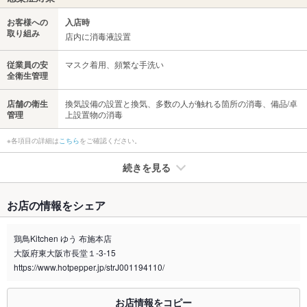
お客様への
入店時
取り組み
店内に消毒液設置
従業員の安
マスク着用、頻繁な手洗い
全衛生管理
店舗の衛生
換気設備の設置と換気、多数の人が触れる箇所の消毒、備品/卓
管理
上設置物の消毒
※各項目の詳細は
こちら
をご確認ください。
続きを見る
たばこ
お店の情報をシェア
禁煙・喫煙
全席喫煙可
禁煙席は用意しておりません。ご了承ください。
鶏鳥Kitchen ゆう 布施本店
大阪府東大阪市長堂１-3-15
喫煙専用室
なし
https://www.hotpepper.jp/strJ001194110/
※2020年4月1日～受動喫煙対策に関する法律が施行されています。正しい情報はお店へお問い
合わせください。
お店情報をコピー