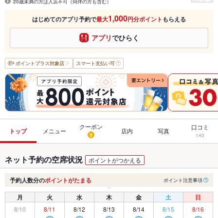
20歳未満の方は入店不可（同伴の方も含む）
1,000
はじめてのアプリ予約で
最大
円分ポイント
もらえる
アプリ
でひらく
ポイントプラス
対象店
スマート支払い可
クーポン
口コミ
トップ
メニュー
店内
写真
3
140
ネット予約の空席状況
ポイントがつかえる
予約人数分の
ポイントがたまる
ポイント注意事項
月
火
水
木
金
土
日
8/10
8/11
8/12
8/13
8/14
8/15
8/16