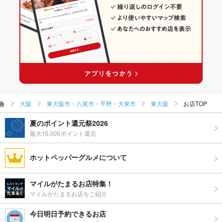
ー二次会
布施駅 × 創作料理
大阪 × 和風
お祝い・サ
可
布施駅 × 和風
プライズ対
応
備考
コース等のご要望は随時承っております。コースの当日キャン
セルはキャンセル料を全額頂きます。
大阪
東大阪市・八尾市・平野・大東市
東大阪
お店TOP
夏のポイント還元祭2026
最大15,000ポイント還元
ホットペッパーグルメについて
マイルがたまるお店特集！
マイルがたまるお店をご紹介
今日明日予約できるお店