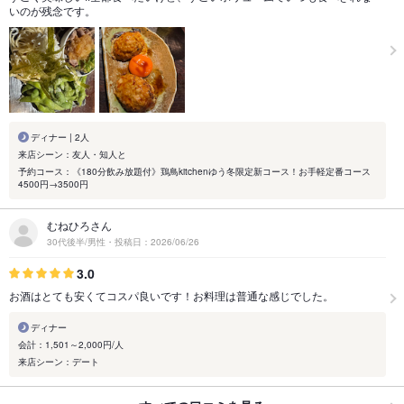
いのが残念です。
ディナー | 2人
来店シーン：友人・知人と
予約コース：《180分飲み放題付》鶏鳥kitchenゆう冬限定新コース！お手軽定番コース
4500円→3500円
むねひろさん
30代後半/男性・投稿日：2026/06/26
3.0
お酒はとても安くてコスパ良いです！お料理は普通な感じでした。
ディナー
会計：1,501～2,000円/人
来店シーン：デート