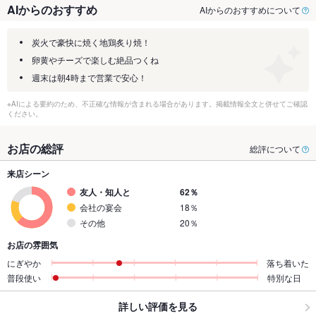
AIからのおすすめ
AIからのおすすめについて
炭火で豪快に焼く地鶏炙り焼！
卵黄やチーズで楽しむ絶品つくね
週末は朝4時まで営業で安心！
※AIによる要約のため、不正確な情報が含まれる場合があります。掲載情報全文と併せてご確認
ください。
お店の総評
総評について
来店シーン
友人・知人と
62％
会社の宴会
18％
その他
20％
お店の雰囲気
にぎやか
落ち着いた
普段使い
特別な日
詳しい評価を見る