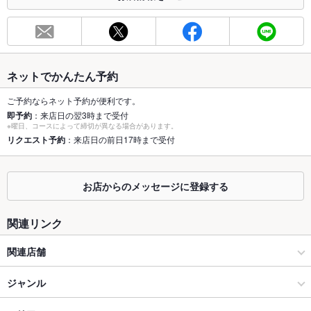
お席
総席数
54席(1F4名×2/2名×1/カウンター12席2F半個室掘り16名/6名
×2/2名×2)
最大宴会収
54人(1階2階ともに貸切時)
ネットでかんたん予約
容人数
ご予約ならネット予約が便利です。
個室
なし ：16名様用 半個室あり
即予約
：来店日の翌3時まで受付
※曜日、コースによって締切が異なる場合があります。
座敷
リクエスト予約
：来店日の前日17時まで受付
なし ：ございません。
掘りごたつ
あり ：足を延ばしてお寛ぎ頂けます♪
お店からのメッセージに登録する
カウンター
あり
関連リンク
ソファー
なし
関連店舗
テラス席
なし
鶏魚きっちん ゆう 近鉄八尾駅前店
貸切
ジャンル
貸切可 ：お問い合わせください。
設備