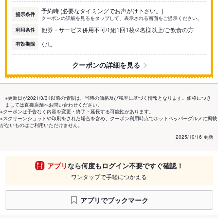
予約時 (必要なタイミングでお声がけ下さい。)
提示条件
クーポンの詳細を見るをタップして、表示される画面をご提示ください。
他券・サービス併用不可/1組1回1枚/2名様以上/ご飲食の方
利用条件
なし
有効期限
クーポンの詳細を見る
※更新日が2021/3/31以前の情報は、当時の価格及び税率に基づく情報となります。価格につき
ましては直接店舗へお問い合わせください。
※クーポンは予告なく内容を変更・終了・延長する可能性があります。
※スクリーンショットや印刷をされた場合を含め、クーポン利用時点でホットペッパーグルメに掲載
がないものはご利用いただけません。
2025/10/16 更新
アプリ
なら何度もログイン不要ですぐ確認！
ワンタップで手軽につかえる
アプリでブックマーク