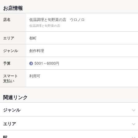
お店情報
店名
低温調理と旬野菜の店 ウロノロ
低温調理と旬野菜の店
エリア
都町
ジャンル
創作料理
予算
5001～6000円
スマート
利用可
支払い
関連リンク
ジャンル
創作料理
エリア
洋・和洋・各国料理・その他
都町
駅