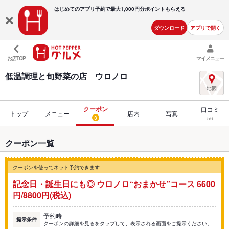
はじめてのアプリ予約で最大
1,000円分ポイントもらえる
ダウンロード
アプリで開く
お店TOP
マイメニュー
低温調理と旬野菜の店 ウロノロ
クーポン
口コミ
トップ
メニュー
店内
写真
3
56
クーポン一覧
クーポンを使ってネット予約できます
記念日・誕生日にも◎ ウロノロ“おまかせ”コース 6600
円/8800円(税込)
予約時
提示条件
クーポンの詳細を見るをタップして、表示される画面をご提示ください。