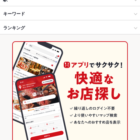
大分市 × 創作料理
都町 × 創作料理
大分駅
キーワード
大分市 × 洋・和洋・各国料理・その他
都町 × 洋・和洋・各国料理・その他
西大分駅
ランキング
エビ料理
ローストビーフ
レバー
ステーキ
ハンバーグ
リゾット
グラタン
パスタ
ペペロンチーノ
冷製パスタ
牛タン
パフェ
生ハム
大分駅 × 創作料理
大分
牧駅
大分のグルメランキング
大分駅 × 洋・和洋・各国料理・その他
大分 × 創作料理
大分の創作料理ランキング
大分 × 洋・和洋・各国料理・その他
大分の洋・和洋・各国料理・その他ランキング
大分市のグルメランキング
大分市の創作料理ランキング
大分市の洋・和洋・各国料理・その他ランキング
都町のグルメランキング
都町の創作料理ランキング