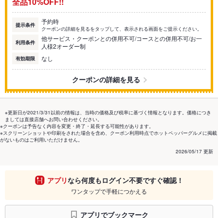
全品10%OFF!!
予約時
提示条件
クーポンの詳細を見るをタップして、表示される画面をご提示ください。
他サービス・クーポンとの併用不可/コースとの併用不可/お一
利用条件
人様2オーダー制
なし
有効期限
クーポンの詳細を見る
※更新日が2021/3/31以前の情報は、当時の価格及び税率に基づく情報となります。価格につき
ましては直接店舗へお問い合わせください。
※クーポンは予告なく内容を変更・終了・延長する可能性があります。
※スクリーンショットや印刷をされた場合を含め、クーポン利用時点でホットペッパーグルメに掲載
がないものはご利用いただけません。
2026/05/17 更新
アプリ
なら何度もログイン不要ですぐ確認！
ワンタップで手軽につかえる
アプリでブックマーク