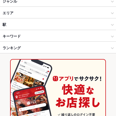
完全個室完備 焼肉・しゃぶしゃぶ・すき焼き食べ放題 にくみつ～
ジャンル
池袋店～
居酒屋
エリア
洋・和洋・各国料理・その他
吉祥寺
駅
吉祥寺・荻窪・三鷹 × 居酒屋
吉祥寺 × 居酒屋
吉祥寺駅
キーワード
吉祥寺・荻窪・三鷹 × 洋・和洋・各国料理・その他
吉祥寺 × 洋・和洋・各国料理・その他
ランキング
からあげ
エビ料理
ローストビーフ
フライドポテト
ソーセージ
しゃぶしゃぶ
焼きそば
ステーキ
ハンバーグ
シーフード
吉祥寺駅 × 居酒屋
吉祥寺 × ダイニングバー・バル
東京のグルメランキング
バーニャカウダ
パテ
パスタ
ピザ
パフェ
デザート
アヒージョ
吉祥寺駅 × 洋・和洋・各国料理・その他
吉祥寺 × 洋・和洋・各国料理・その他
東京の居酒屋ランキング
パエリア
生ハム
ハラミステーキ
ランプステーキ
ダイニングバー・バル
東京
吉祥寺・荻窪・三鷹のグルメランキング
洋・和洋・各国料理・その他
東京 × 居酒屋
吉祥寺・荻窪・三鷹の居酒屋ランキング
吉祥寺・荻窪・三鷹 × ダイニングバー・バル
東京 × 洋・和洋・各国料理・その他
吉祥寺のグルメランキング