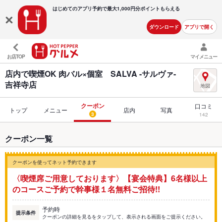
はじめてのアプリ予約で最大
1,000円分ポイントもらえる
ダウンロード
アプリで開く
お店TOP
マイメニュー
店内で喫煙OK 肉バル×個室 SALVA -サルヴァ-
吉祥寺店
クーポン
口コミ
トップ
メニュー
店内
写真
3
142
クーポン一覧
クーポンを使ってネット予約できます
〈喫煙席ご用意しております〉【宴会特典】6名様以上
のコースご予約で幹事様１名無料ご招待!!
予約時
提示条件
クーポンの詳細を見るをタップして、表示される画面をご提示ください。