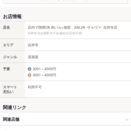
お店情報
店名
店内で喫煙OK 肉バル×個室 SALVA -サルヴァ- 吉祥寺店
吉祥寺/完全個室/女子会/誕生日/記念日/肉
エリア
吉祥寺
ジャンル
居酒屋
予算
3001～4000円
3001～4000円
スマート
利用不可
支払い
関連リンク
関連店舗