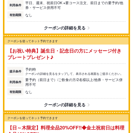
平日、週末、祝前日OK ※要コース注文、前日までの要予約/他
利用条件
券・サービス併用不可
なし
有効期限
クーポンの詳細を見る
クーポンを使ってネット予約できます
【お祝い特典】誕生日・記念日の方にメッセージ付き
プレートプレゼント♪
予約時
提示条件
クーポンの詳細を見るをタップして、表示される画面をご提示ください。
要予約（前日まで）/ご飲食の方/2名様以上/他券・サービス併
利用条件
用不可
なし
有効期限
クーポンの詳細を見る
クーポンを使ってネット予約できます
【日～木限定】料理全品20%OFF!!◆金土祝前日は料理