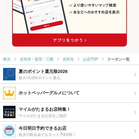
吉祥寺・荻窪・三鷹 × 洋・和洋・各国料理・その他
東京 × ダイニングバー・バル
吉祥寺の居酒屋ランキング
吉祥寺駅 × ダイニングバー・バル
東京 × 洋・和洋・各国料理・その他
吉祥寺駅 × 洋・和洋・各国料理・その他
東京
吉祥寺・荻窪・三鷹
吉祥寺
お店TOP
クーポン一覧
夏のポイント還元祭2026
最大15,000ポイント還元
ホットペッパーグルメについて
マイルがたまるお店特集！
マイルがたまるお店をご紹介
今日明日予約できるお店
急ぎの飲み会でもネット予約OK！