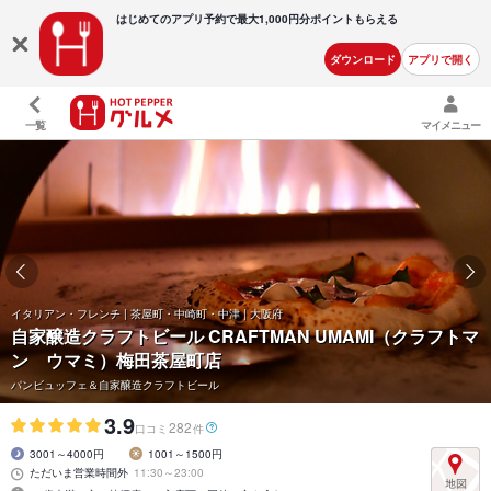
はじめてのアプリ予約で最大
1,000円分ポイントもらえる
ダウンロード
アプリで開く
一覧
マイメニュー
イタリアン・フレンチ | 茶屋町・中崎町・中津 | 大阪府
自家醸造クラフトビール CRAFTMAN UMAMI（クラフトマ
ン ウマミ）梅田茶屋町店
パンビュッフェ＆自家醸造クラフトビール
3.9
282
口コミ
件
3001～4000円
1001～1500円
ただいま営業時間外
11:30～23:00