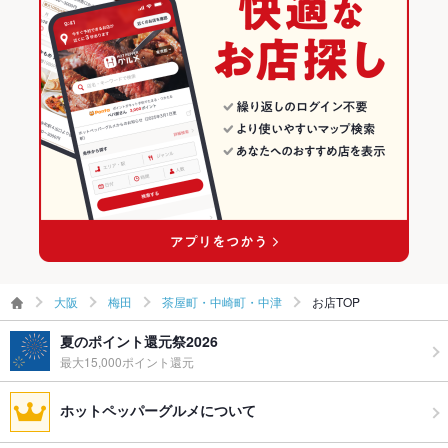
方へのアルコールの提供をお断りさせて頂いております
梅田 × ダイニングバー・バル
大阪 × イタリアン
梅田のイタリアン・フレンチランキング
食べ放題
なし
梅田 × 洋・和洋・各国料理・その他
大阪 × ダイニングバー・バル
梅田のイタリアンランキング
お酒
カクテル充実、ワイン充実
大阪梅田駅 × ダイニングバー・バル
大阪 × 洋・和洋・各国料理・その他
茶屋町・中崎町・中津のグルメランキング
お子様連れ
お子様連れOK
大阪梅田駅 × 洋・和洋・各国料理・その他
茶屋町・中崎町・中津のイタリアン・フレンチランキング
ウェディン
店内貸切もお気軽にご相談下さい
グパーティ
茶屋町・中崎町・中津のイタリアンランキング
ー二次会
お祝い・サ
可
プライズ対
応
大阪
梅田
茶屋町・中崎町・中津
お店TOP
備考
お席やコースなどお気軽にお問い合わせ下さい！
夏のポイント還元祭2026
最大15,000ポイント還元
ホットペッパーグルメについて