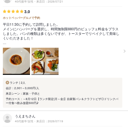
40代後半/女性・来店日：2026/07/21
3.0
ホットペッパーグルメで予約
平日11:30に予約して訪問しました。
メインにハンバーグを選択し、時間無制限880円のビュッフェ料金をプラス
しました。パンの種類は多くないですが、トースターでリベイクして美味し
くいただきました！
…
ランチ | 2人
会計：2,001～3,000円/人
来店シーン：家族・子供と
予約コース：～8月12日【ランチ限定(月～金)】自家製パン＆クラフトピザ◎ドリンクバ
ー付食べ飲み放題500円♪
うえまちさん
40代後半/女性・来店日：2026/07/19