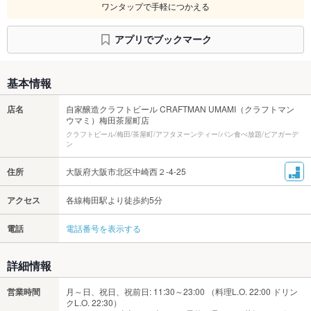
ワンタップで手軽につかえる
アプリでブックマーク
基本情報
店名
自家醸造クラフトビール CRAFTMAN UMAMI（クラフトマン
ウマミ）梅田茶屋町店
クラフトビール/梅田/茶屋町/アフタヌーンティー/パン食べ放題/ビアガーデ
ン
住所
大阪府大阪市北区中崎西２-4-25
アクセス
各線梅田駅より徒歩約5分
電話
電話番号を表示する
詳細情報
営業時間
月～日、祝日、祝前日: 11:30～23:00 （料理L.O. 22:00 ドリン
クL.O. 22:30）