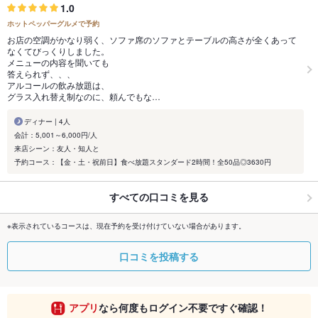
1.0
ホットペッパーグルメで予約
お店の空調がかなり弱く、ソファ席のソファとテーブルの高さが全くあって
なくてびっくりしました。
メニューの内容を聞いても
答えられず、、、
アルコールの飲み放題は、
グラス入れ替え制なのに、頼んでもな…
ディナー | 4人
会計：5,001～6,000円/人
来店シーン：友人・知人と
予約コース：【金・土・祝前日】食べ放題スタンダード2時間！全50品◎3630円
すべての口コミを見る
※表示されているコースは、現在予約を受け付けていない場合があります。
口コミを投稿する
アプリ
なら何度もログイン不要ですぐ確認！