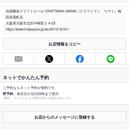
禁煙・喫煙
全席禁煙
テラス席のみ喫煙可
自家醸造クラフトビール CRAFTMAN UMAMI（クラフトマン ウマミ）梅
田茶屋町店
喫煙専用室
なし
大阪府大阪市北区中崎西２-4-25
https://www.hotpepper.jp/strJ001218161/
※2020年4月1日～受動喫煙対策に関する法律が施行されています。正しい情報はお店へお問い
合わせください。
お席
お店情報をコピー
総席数
121席(121席 )
最大宴会収
130人(お気軽にご相談下さい)
容人数
ネットでかんたん予約
個室
なし ：ございません
ご予約ならネット予約が便利です。
座敷
なし ：ございません
即予約
：来店日の当日20時まで受付
※曜日、コースによって締切が異なる場合があります。
掘りごたつ
なし ：ございません
カウンター
なし ：ございません
お店からのメッセージに登録する
ソファー
あり ：BOX席がございます（ソファー席（5卓24席））