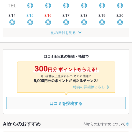
TEL
◎
◎
◎
◎
◎
◎
8/14
8/15
8/16
8/17
8/18
8/19
8/20
◎
◎
◎
◎
◎
◎
◎
8/21
8/22
8/23
8/24
8/25
8/26
8/27
他の日付を見る
◎
◎
◎
◎
◎
◎
◎
8/28
8/29
8/30
8/31
9/1
9/2
9/3
◎
◎
◎
◎
◎
◎
◎
口コミ&写真の投稿・掲載で
9/4
9/5
9/6
9/7
9/8
9/9
9/10
◎
◎
◎
◎
◎
◎
◎
口コミを投稿する
AIからのおすすめ
AIからのおすすめについて