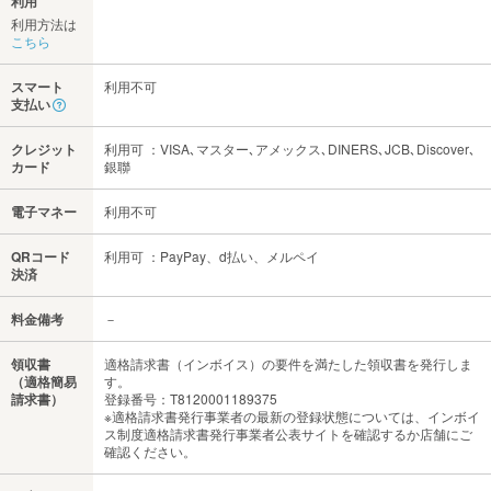
利用
利用方法は
こちら
スマート
利用不可
支払い
クレジット
利用可 ：VISA､マスター､アメックス､DINERS､JCB､Discover､
カード
銀聯
電子マネー
利用不可
QRコード
利用可 ：PayPay、d払い、メルペイ
決済
料金備考
－
領収書
適格請求書（インボイス）の要件を満たした領収書を発行しま
（適格簡易
す。
請求書）
登録番号：T8120001189375
※適格請求書発行事業者の最新の登録状態については、インボイ
ス制度適格請求書発行事業者公表サイトを確認するか店舗にご
確認ください。