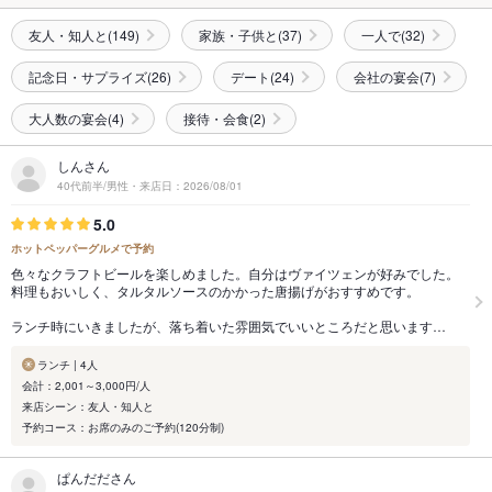
友人・知人と(149)
家族・子供と(37)
一人で(32)
記念日・サプライズ(26)
デート(24)
会社の宴会(7)
大人数の宴会(4)
接待・会食(2)
しんさん
40代前半/男性・来店日：2026/08/01
5.0
ホットペッパーグルメで予約
色々なクラフトビールを楽しめました。自分はヴァイツェンが好みでした。
料理もおいしく、タルタルソースのかかった唐揚げがおすすめです。
ランチ時にいきましたが、落ち着いた雰囲気でいいところだと思います…
ランチ | 4人
会計：2,001～3,000円/人
来店シーン：友人・知人と
予約コース：お席のみのご予約(120分制)
ぱんだださん