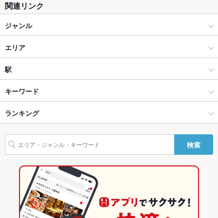
関連リンク
テラス席
あり ：テラス席にて御予約を頂いた場合、雨天の場合は、屋内
ジャンル
の席でご案内致します。
イタリアン・フレンチ
貸切
エリア
貸切可 ：50名様～フロア貸切応相談
設備
イタリアン
茶屋町・中崎町・中津
駅
Wi-Fi
なし
梅田 × イタリアン・フレンチ
茶屋町・中崎町・中津 × イタリアン・フレンチ
大阪梅田駅
キーワード
バリアフリ
あり ：スロープあり
ー
梅田 × イタリアン
茶屋町・中崎町・中津 × イタリアン
中崎町駅
ランキング
エビ料理
ローストビーフ
フライドポテト
ソーセージ
チョリソー
駐車場
なし ：近隣にコインパーキングあり
ステーキ
リゾット
エスカルゴ
パスタ
ボロネーゼ
ニョッキ
大阪梅田駅 × イタリアン・フレンチ
茶屋町・中崎町・中津 × ダイニングバー・バル
大阪のグルメランキング
検索
ペスカトーレ
ピザ
マルゲリータ
牛タン
バーベキュー
パクチー
英語メニュ
あり
大阪梅田駅 × イタリアン
茶屋町・中崎町・中津 × 洋・和洋・各国料理・その他
大阪のイタリアン・フレンチランキング
ー
ケーキ
デザート
アヒージョ
生ハム
チーズケーキ
ハラミステーキ
その他設備
パーティも随時ご予約を承っております。
ダイニングバー・バル
大阪
大阪のイタリアンランキング
その他
洋・和洋・各国料理・その他
大阪 × イタリアン・フレンチ
梅田のグルメランキング
飲み放題
あり ：飲み放題付きコースあり※20歳未満の方・ドライバーの