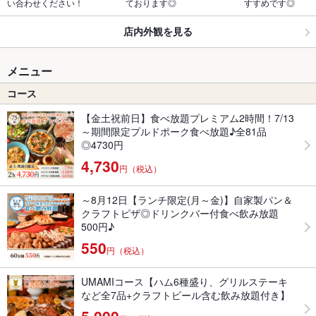
い合わせください！
ております◎
すすめです◎
店内外観を見る
メニュー
コース
【金土祝前日】食べ放題プレミアム2時間！7/13
～期間限定プルドポーク食べ放題♪全81品
◎4730円
4,730
円（税込）
～8月12日【ランチ限定(月～金)】自家製パン＆
クラフトピザ◎ドリンクバー付食べ飲み放題
500円♪
550
円（税込）
UMAMIコース【ハム6種盛り、グリルステーキ
など全7品+クラフトビール含む飲み放題付き】
5,000