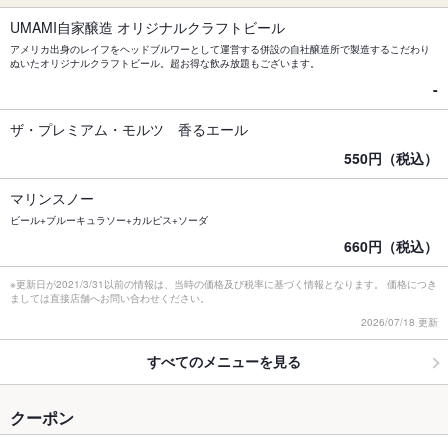
UMAMI自家醸造 オリジナルクラフトビール
アメリカ出身のレイフをヘッドブルワーとして運営する併設の自社醸造所で製造するこだわり
ぬいたオリジナルクラフトビール。超お得な飲み放題もございます。
-
ザ・プレミアム・モルツ 香るエール
550円（税込）
マリンスノー
ビール+ブルーキュラソー+カルピス+ソーダ
660円（税込）
※更新日が2021/3/31以前の情報は、当時の価格及び税率に基づく情報となります。 価格につき
ましては直接店舗へお問い合わせください。
2026/07/18 更新
すべてのメニューを見る
クーポン