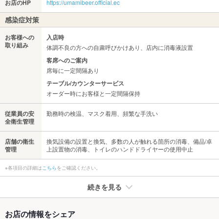
お店のHP
https://umamibeer.official.ec
感染症対策
お客様への
入店時
取り組み
体調不良の方への自粛呼びかけあり、店内に消毒液設置
客席へのご案内
席毎に一定間隔あり
テーブル/カウンターサービス
オーダー時にお客様と一定間隔保持
従業員の安
勤務時の検温、マスク着用、頻繁な手洗い
全衛生管理
店舗の衛生
換気設備の設置と換気、多数の人が触れる箇所の消毒、備品/卓
管理
上設置物の消毒、トイレのハンドドライヤーの使用中止
※各項目の詳細は
こちら
をご確認ください。
続きを見る
たばこ
お店の情報をシェア