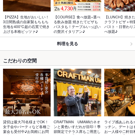
【PIZZA】生地がおいしい！
【COURSE】食べ放題×選べ
【LUNCH】焼き
3日間熟成の自家製もちもち
る飲み放題 焼きたてピザも
クラフトピザ＋特
生地を400℃超の石窯で焼き
パスタも！テーブルいっぱい
パスト・日替わり
上げる本格ピッツァ♪
の贅沢イタリアン♪
べ放題♪
料理を見る
こだわりの空間
貸切は最大70名様までOK！
CRAFTMAN　UMAMIのネオ
ライブ感あふれる
女子会やパーティなど各種ご
ンと黄色いすだれが目印！季
ッチン。デートは
宴会も受付中♪お気軽にお問
節限定でテラス席もご用意し
お一人様や二軒目