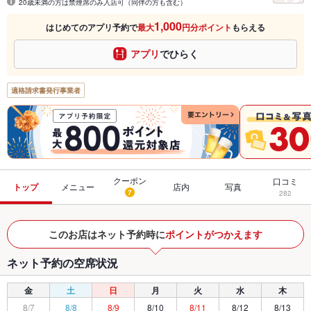
20歳未満の方は禁煙席のみ入店可（同伴の方も含む）
1,000
はじめてのアプリ予約で
最大
円分ポイント
もらえる
アプリ
でひらく
適格請求書発行事業者
クーポン
口コミ
トップ
メニュー
店内
写真
7
282
このお店はネット予約時に
ポイントがつかえます
ネット予約の空席状況
金
土
日
月
火
水
木
8/7
8/8
8/9
8/10
8/11
8/12
8/13