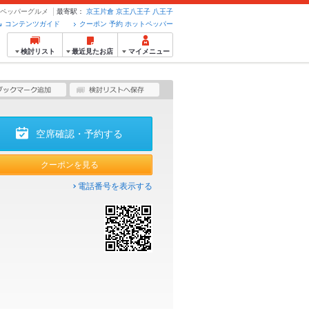
トペッパーグルメ
最寄駅：
京王片倉
京王八王子
八王子
コンテンツガイド
クーポン 予約 ホットペッパー
検討リスト
最近見たお店
マイメニュー
空席確認・予約する
クーポンを見る
電話番号を表示する