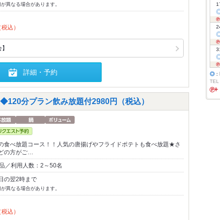
切が異なる場合があります。
1
（税込）
2
会】
3
詳細・予約
◎
：
TEL
120分プラン飲み放題付2980円（税込）
の食べ放題コース！！人気の唐揚げやフライドポテトも食べ放題★さ
どの方がご…
品／利用人数：2～50名
日の翌2時まで
切が異なる場合があります。
（税込）