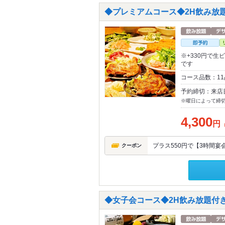
◆プレミアムコース◆2H飲み放題
※+330円で生
です
コース品数：11
予約締切：来店
※曜日によって締
4,300
円
プラス550円で【3時間宴
クーポン
◆女子会コース◆2H飲み放題付き