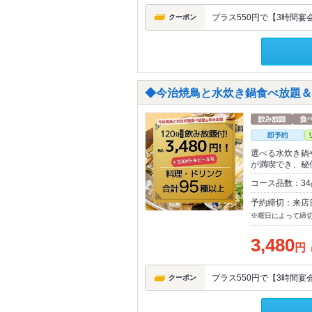
プラス550円で【3時間宴
クーポン
◆今治焼鳥と水炊き鍋食べ放題＆飲
選べる水炊き鍋
が満喫でき、秘
コース品数：34
予約締切：来店
※曜日によって締
3,480
円
プラス550円で【3時間宴
クーポン