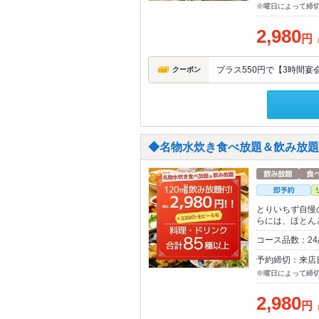
※曜日によって締
2,980
円
プラス550円で【3時間宴
クーポン
◆名物水炊き食べ放題＆飲み放題◆
とりいちず自慢
らには、ほとん
コース品数：24
予約締切：来店
※曜日によって締
2,980
円