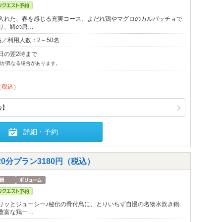
入れた、春を感じる充実コース。よだれ鶏やマグロのカルパッチョで
り、鰆の唐…
／利用人数：2～50名
日の翌2時まで
切が異なる場合があります。
（税込）
会】
詳細・予約
0分プラン3180円（税込）
リッとジューシー♪秘伝の骨付鳥に、とりいちず自慢の名物水炊き鍋
豊富な鶏一…