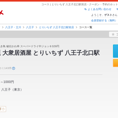
コース | とりいちず 八王子北口駅前店 - クーポン・予約のホッ
よくある問い合わせ
ようこそ、
さん
ゲスト
会員登録する（無料）
京
八王子・立川
八王子
とりいちず 八王子北口駅前店
コース一覧
焼き鳥 秘伝かわ串 スーパードライ中ジョッキ329円
 大衆居酒屋 とりいちず 八王子北口駅
コミ143件
1～1000円
八王子
（
東京
）
可