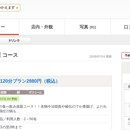
つかえます
ュー
店内・外観
写真
口
(91)
 コース
予
2026/07/14 更新
20分プラン2980円（税込）
の食べ飲み放題コース！！名物今治焼鳥や秘伝のでか唐揚げ、よだれ
鶏出汁鍋も…
品／利用人数：2～50名
1
日の翌2時まで